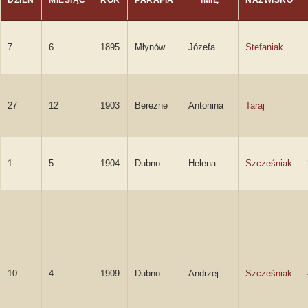
DZIEŃ
MIESIĄC
ROK
PARAFIA
IMIĘ
NAZWISKO
7
6
1895
Młynów
Józefa
Stefaniak
27
12
1903
Berezne
Antonina
Taraj
1
5
1904
Dubno
Helena
Szcześniak
10
4
1909
Dubno
Andrzej
Szcześniak