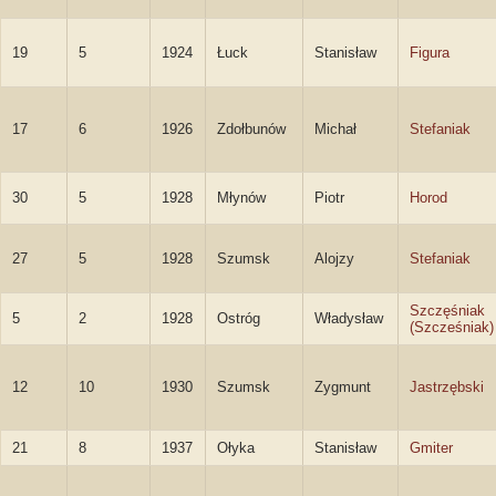
19
5
1924
Łuck
Stanisław
Figura
17
6
1926
Zdołbunów
Michał
Stefaniak
30
5
1928
Młynów
Piotr
Horod
27
5
1928
Szumsk
Alojzy
Stefaniak
Szczęśniak
5
2
1928
Ostróg
Władysław
(Szcześniak)
12
10
1930
Szumsk
Zygmunt
Jastrzębski
21
8
1937
Ołyka
Stanisław
Gmiter