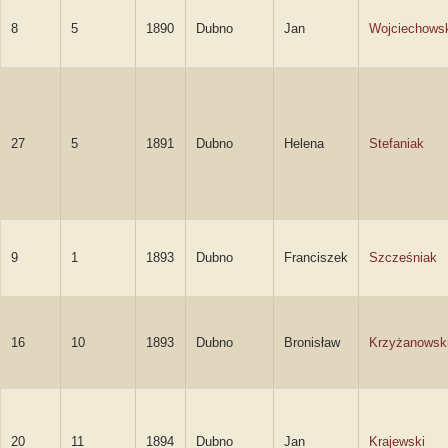
8
5
1890
Dubno
Jan
Wojciechows
27
5
1891
Dubno
Helena
Stefaniak
9
1
1893
Dubno
Franciszek
Szcześniak
16
10
1893
Dubno
Bronisław
Krzyżanowsk
20
11
1894
Dubno
Jan
Krajewski