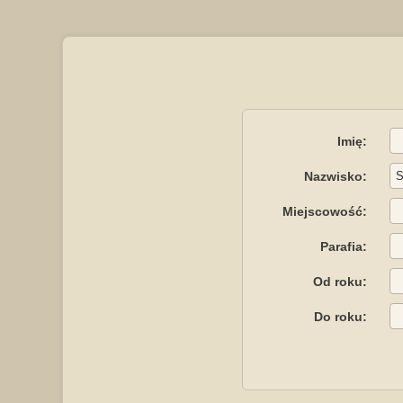
Imię:
Nazwisko:
Miejscowość:
Parafia:
Od roku:
Do roku: