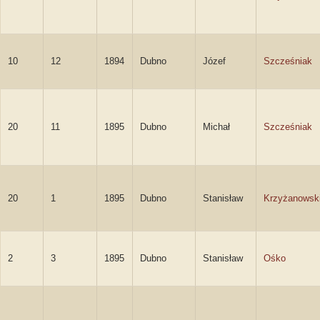
10
12
1894
Dubno
Józef
Szcześniak
20
11
1895
Dubno
Michał
Szcześniak
20
1
1895
Dubno
Stanisław
Krzyżanowsk
2
3
1895
Dubno
Stanisław
Ośko