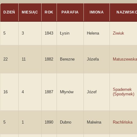
DZIEŃ
MIESIĄC
ROK
PARAFIA
IMIONA
NAZWISK
5
3
1843
Łysin
Helena
Ziwiuk
22
11
1882
Berezne
Józefa
Matuszewsk
Spademek
16
4
1887
Młynów
Józef
(Spodymek)
5
1
1890
Dubno
Malwina
Rachlińska