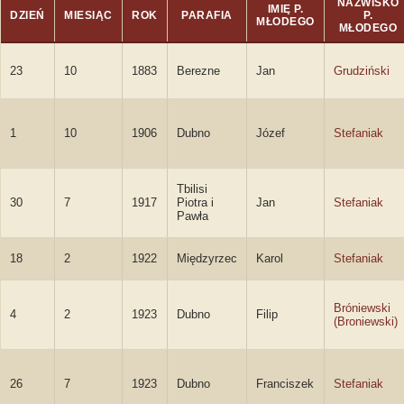
NAZWISKO
IMIĘ P.
DZIEŃ
MIESIĄC
ROK
PARAFIA
P.
MŁODEGO
MŁODEGO
23
10
1883
Berezne
Jan
Grudziński
1
10
1906
Dubno
Józef
Stefaniak
Tbilisi
30
7
1917
Piotra i
Jan
Stefaniak
Pawła
18
2
1922
Międzyrzec
Karol
Stefaniak
Bróniewski
4
2
1923
Dubno
Filip
(Broniewski)
26
7
1923
Dubno
Franciszek
Stefaniak