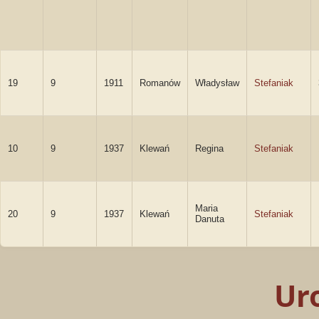
19
9
1911
Romanów
Władysław
Stefaniak
10
9
1937
Klewań
Regina
Stefaniak
Maria
20
9
1937
Klewań
Stefaniak
Danuta
Ur