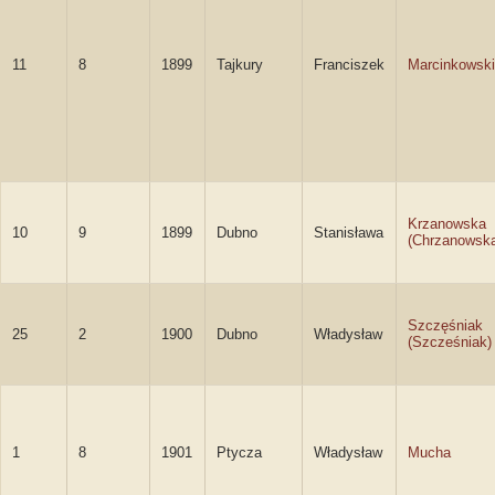
11
8
1899
Tajkury
Franciszek
Marcinkowski
Krzanowska
10
9
1899
Dubno
Stanisława
(Chrzanowsk
Szczęśniak
25
2
1900
Dubno
Władysław
(Szcześniak)
1
8
1901
Ptycza
Władysław
Mucha