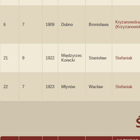
Kryżanowska
6
7
1909
Dubno
Bronisława
(Krzyżanows
Międzyrzec
21
9
1922
Stanisław
Stefaniak
Korecki
22
7
1923
Młynów
Wacław
Stefaniak