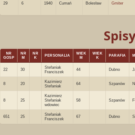
29
6
1940
Cumań
Bolesław
Gmiter
Spis
NR
NR
NR
WIEK
WIEK
PERSONALIA
PARAFIA
GOSP
M
K
M
K
Stefaniak
22
30
44
Dubno
J
Franciszek
Kazimierz
8
20
64
Szpanów
N
Stefaniak
Kazimierz
8
25
Stefaniak
58
Szpanów
F
wdowiec
Stefaniak
651
25
67
Dubno
S
Franciszek