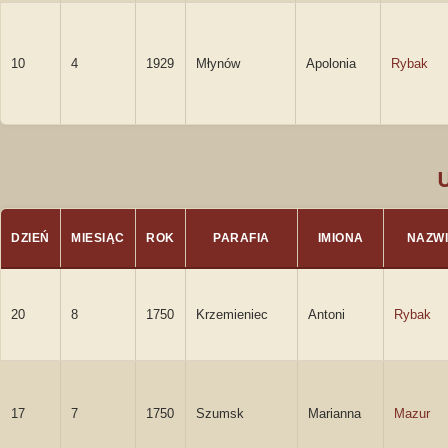
10
4
1929
Młynów
Apolonia
Rybak
DZIEŃ
MIESIĄC
ROK
PARAFIA
IMIONA
NAZW
20
8
1750
Krzemieniec
Antoni
Rybak
17
7
1750
Szumsk
Marianna
Mazur