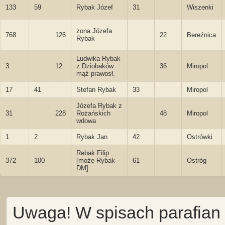
133
59
Rybak Józef
31
Wiszenki
żona Józefa
768
126
22
Bereźnica
Rybak
Ludwika Rybak
3
12
z Dziobaków
36
Miropol
mąż prawosł.
17
41
Stefan Rybak
33
Miropol
Józefa Rybak z
31
228
Rożańskich
48
Miropol
wdowa
1
2
Rybak Jan
42
Ostrówki
Rebak Filip
372
100
[może Rybak -
61
Ostróg
DM]
Uwaga! W spisach parafian 