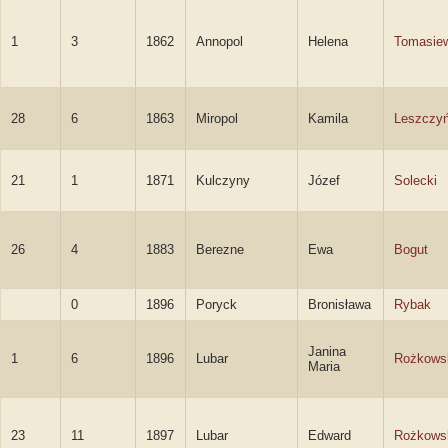
1
3
1862
Annopol
Helena
Tomasie
28
6
1863
Miropol
Kamila
Leszczy
21
1
1871
Kulczyny
Józef
Solecki
26
4
1883
Berezne
Ewa
Bogut
0
1896
Poryck
Bronisława
Rybak
Janina
1
6
1896
Lubar
Rożkows
Maria
23
11
1897
Lubar
Edward
Rożkows