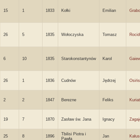
15
1
1833
Kołki
Emilian
Grabo
26
5
1835
Wołoczyska
Tomasz
Rocid
6
10
1835
Starokonstantynów
Karol
Gaiew
26
1
1836
Cudnów
Jędrzej
Osińs
2
2
1847
Berezne
Feliks
Kuria
19
7
1870
Zasław św. Jana
Ignacy
Zagaj
Tbilisi Piotra i
25
8
1896
Jan
Kałus
Pawła