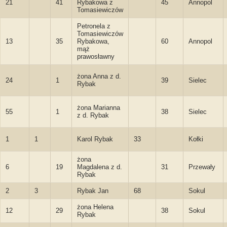
21
41
Rybakowa z
45
Annopol
Tomasiewiczów
Petronela z
Tomasiewiczów
13
35
Rybakowa,
60
Annopol
mąż
prawosławny
żona Anna z d.
24
1
39
Sielec
Rybak
żona Marianna
55
1
38
Sielec
z d. Rybak
1
1
Karol Rybak
33
Kołki
żona
6
19
Magdalena z d.
31
Przewały
Rybak
2
3
Rybak Jan
68
Sokul
żona Helena
12
29
38
Sokul
Rybak