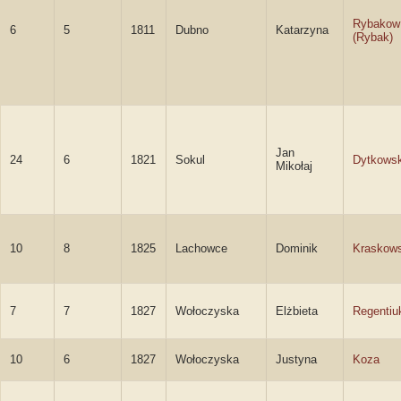
Rybakow
6
5
1811
Dubno
Katarzyna
(Rybak)
Jan
24
6
1821
Sokul
Dytkowsk
Mikołaj
10
8
1825
Lachowce
Dominik
Kraskows
7
7
1827
Wołoczyska
Elżbieta
Regentiu
10
6
1827
Wołoczyska
Justyna
Koza