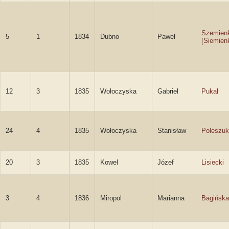
Szemienk
5
1
1834
Dubno
Paweł
[Siemien
12
3
1835
Wołoczyska
Gabriel
Pukał
24
4
1835
Wołoczyska
Stanisław
Poleszuk
20
3
1835
Kowel
Józef
Lisiecki
3
4
1836
Miropol
Marianna
Bagińska