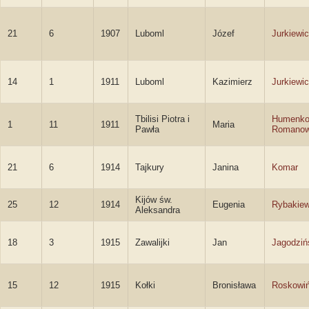
21
6
1907
Luboml
Józef
Jurkiewi
14
1
1911
Luboml
Kazimierz
Jurkiewi
Tbilisi Piotra i
Humenko
1
11
1911
Maria
Pawła
Romano
21
6
1914
Tajkury
Janina
Komar
Kijów św.
25
12
1914
Eugenia
Rybakiew
Aleksandra
18
3
1915
Zawalijki
Jan
Jagodziń
15
12
1915
Kołki
Bronisława
Roskowi