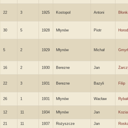
22
3
1925
Kostopol
Antoni
Błonk
30
5
1928
Młynów
Piotr
Horod
5
2
1929
Młynów
Michał
Gmyr
16
2
1930
Berezne
Jan
Żarcz
22
3
1931
Berezne
Bazyli
Filip
26
1
1931
Młynów
Wacław
Ryba
12
11
1934
Młynów
Jan
Kozia
21
11
1937
Rożyszcze
Jan
Rosk