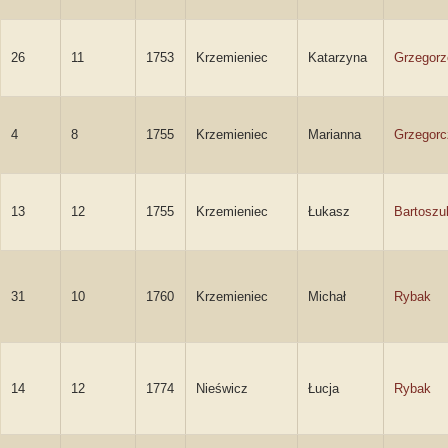
26
11
1753
Krzemieniec
Katarzyna
Grzegorz
4
8
1755
Krzemieniec
Marianna
Grzegorc
13
12
1755
Krzemieniec
Łukasz
Bartoszu
31
10
1760
Krzemieniec
Michał
Rybak
14
12
1774
Nieświcz
Łucja
Rybak