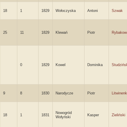
18
1
1829
Wołoczyska
Antoni
Szwak
25
11
1829
Klewań
Piotr
Rybakow
0
1829
Kowel
Dominika
Studzińs
9
8
1830
Narodycze
Piotr
Litwinen
Nowogród
18
1
1831
Kasper
Zieliński
Wołyński