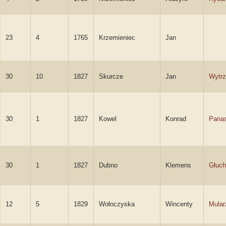
23
4
1765
Krzemieniec
Jan
30
10
1827
Skurcze
Jan
Wytr
30
1
1827
Kowel
Konrad
Panas
30
1
1827
Dubno
Klemens
Głuch
12
5
1829
Wołoczyska
Wincenty
Mular