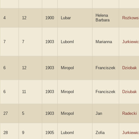
Helena
4
12
1900
Lubar
Rożkows
Barbara
7
7
1903
Luboml
Marianna
Jurkiewi
6
12
1903
Miropol
Franciszek
Dziobak
6
11
1903
Miropol
Franciszek
Dziubak
27
5
1903
Miropol
Jan
Radecki
28
9
1905
Luboml
Zofia
Jurkiewi