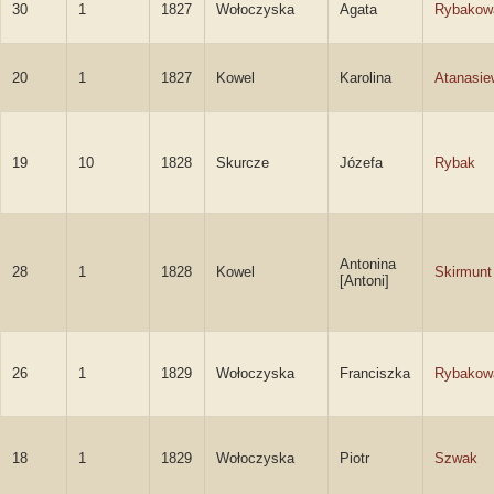
30
1
1827
Wołoczyska
Agata
Rybakow
20
1
1827
Kowel
Karolina
Atanasie
19
10
1828
Skurcze
Józefa
Rybak
Antonina
28
1
1828
Kowel
Skirmunt
[Antoni]
26
1
1829
Wołoczyska
Franciszka
Rybakow
18
1
1829
Wołoczyska
Piotr
Szwak