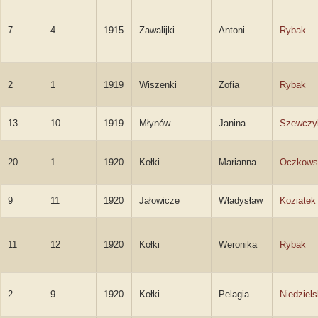
7
4
1915
Zawalijki
Antoni
Rybak
2
1
1919
Wiszenki
Zofia
Rybak
13
10
1919
Młynów
Janina
Szewczy
20
1
1920
Kołki
Marianna
Oczkows
9
11
1920
Jałowicze
Władysław
Koziatek
11
12
1920
Kołki
Weronika
Rybak
2
9
1920
Kołki
Pelagia
Niedziel