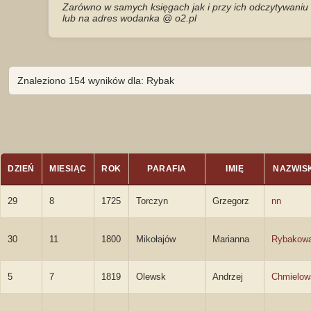
Zarówno w samych księgach jak i przy ich odczytywaniu 
lub na adres wodanka @ o2.pl
Znaleziono 154 wyników dla: Rybak
DZIEŃ
MIESIĄC
ROK
PARAFIA
IMIĘ
NAZWIS
29
8
1725
Torczyn
Grzegorz
nn
30
11
1800
Mikołajów
Marianna
Rybakow
5
7
1819
Olewsk
Andrzej
Chmielow