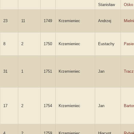
Stanisław
Ośko
23
11
1749
Krzemieniec
Andrzej
Mieln
8
2
1750
Krzemieniec
Eustachy
Pasie
31
1
1751
Krzemieniec
Jan
Tracz
17
2
1754
Krzemieniec
Jan
Barto
4
2
1759
Krzemieniec
Hiacynt
Ryba