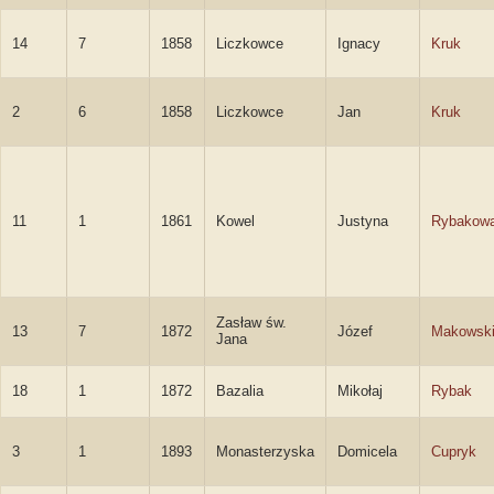
14
7
1858
Liczkowce
Ignacy
Kruk
2
6
1858
Liczkowce
Jan
Kruk
11
1
1861
Kowel
Justyna
Rybakow
Zasław św.
13
7
1872
Józef
Makowsk
Jana
18
1
1872
Bazalia
Mikołaj
Rybak
3
1
1893
Monasterzyska
Domicela
Cupryk