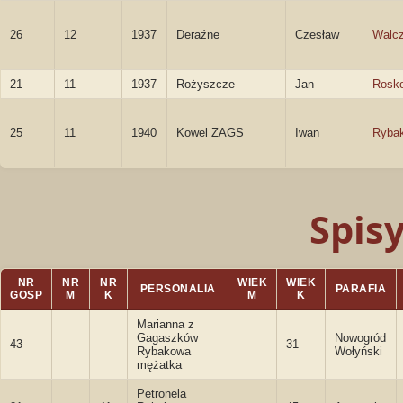
26
12
1937
Deraźne
Czesław
Walc
21
11
1937
Rożyszcze
Jan
Rosk
25
11
1940
Kowel ZAGS
Iwan
Ryba
Spis
NR
NR
NR
WIEK
WIEK
PERSONALIA
PARAFIA
GOSP
M
K
M
K
Marianna z
Gagaszków
Nowogród
43
31
Rybakowa
Wołyński
mężatka
Petronela