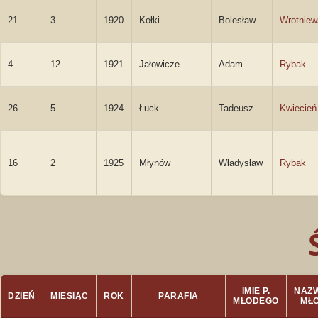
21
3
1920
Kołki
Bolesław
Wrotniew
4
12
1921
Jałowicze
Adam
Rybak
26
5
1924
Łuck
Tadeusz
Kwiecień
16
2
1925
Młynów
Władysław
Rybak
IMIĘ P.
NAZW
DZIEŃ
MIESIĄC
ROK
PARAFIA
MŁODEGO
MŁ