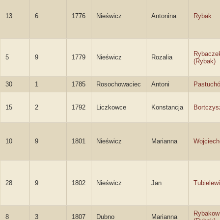
13
6
1776
Nieświcz
Antonina
Rybak
Rybacze
5
9
1779
Nieświcz
Rozalia
(Rybak)
30
1
1785
Rosochowaciec
Antoni
Pastuch
15
2
1792
Liczkowce
Konstancja
Bortczys
10
9
1801
Nieświcz
Marianna
Wojciec
28
9
1802
Nieświcz
Jan
Tubielew
Rybakow
8
3
1807
Dubno
Marianna