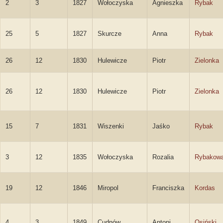
2
3
1827
Wołoczyska
Agnieszka
Rybak
25
5
1827
Skurcze
Anna
Rybak
26
12
1830
Hulewicze
Piotr
Zielonka
26
12
1830
Hulewicze
Piotr
Zielonka
15
7
1831
Wiszenki
Jaśko
Rybak
3
12
1835
Wołoczyska
Rozalia
Rybakow
19
12
1846
Miropol
Franciszka
Kordas
4
3
1849
Cudnów
Antoni
Osiński