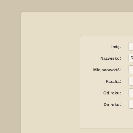
Imię:
Nazwisko:
Miejscowość:
Parafia:
Od roku:
Do roku: