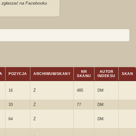
je zgłaszać na Facebooku
NR
AUTOR
A
POZYCJA
ARCHIWUM/SKANY
SKAN
SKANU
INDEKSU
16
Ż
485
DM
33
Ż
77
DM
64
Ż
DM