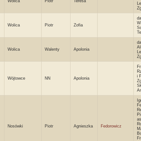
Wolica
Piotr
Teresa
Le
Zg
da
W
Wolica
Piotr
Zofia
So
Te
da
Al
Wolica
Walenty
Apolonia
Le
Zg
Fr
Rz
i 
Wójtowce
NN
Apolonia
Zg
Sk
An
Ig
Fe
R
Pi
a
R
Nosówki
Piotr
Agnieszka
Fedorowicz
M
Bo
Fr