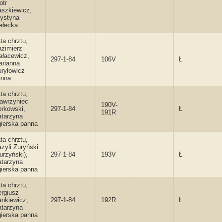
otr
szkiewicz,
ystyna
ałecka
ta chrztu,
zimierz
ałacewicz,
297-1-84
106V
Ł
arianna
ryłowicz
anna
ta chrztu,
awrzyniec
190V-
rkowski,
297-1-84
Ł
191R
atarzyna
ierska panna
ta chrztu,
zyli Zuryński
urzyński),
297-1-84
193V
Ł
atarzyna
ierska panna
ta chrztu,
rgiusz
nkiewicz,
297-1-84
192R
Ł
atarzyna
ierska panna