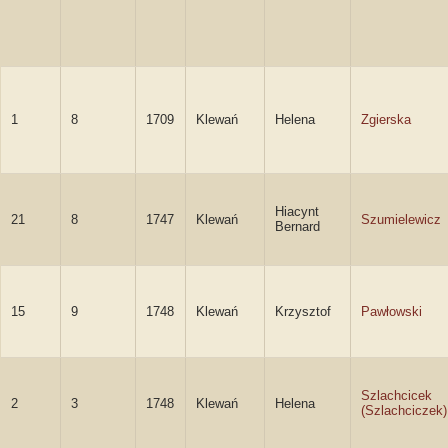
1
8
1709
Klewań
Helena
Zgierska
Hiacynt
21
8
1747
Klewań
Szumielewicz
Bernard
15
9
1748
Klewań
Krzysztof
Pawłowski
Szlachcicek
2
3
1748
Klewań
Helena
(Szlachciczek)