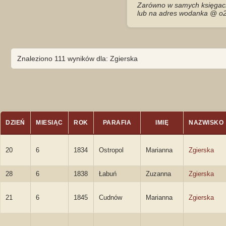
Zarówno w samych księgach 
lub na adres wodanka @ o2
Znaleziono 111 wyników dla: Zgierska
DZIEŃ
MIESIĄC
ROK
PARAFIA
IMIĘ
NAZWISKO
20
6
1834
Ostropol
Marianna
Zgierska
28
6
1838
Łabuń
Zuzanna
Zgierska
21
6
1845
Cudnów
Marianna
Zgierska