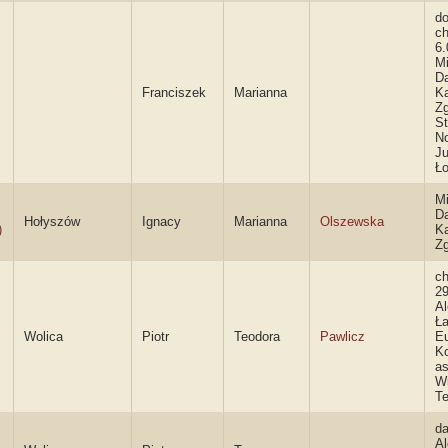
do
ch
6.
Mi
D
Franciszek
Marianna
K
Zg
St
No
J
Ł
Mi
D
Hołyszów
Ignacy
Marianna
Olszewska
)
K
Zg
ch
29
Al
Ła
Wolica
Piotr
Teodora
Pawlicz
E
K
as
Wi
Te
da
Al