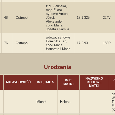
z d. Zielińska,
mąż Eliasz,
synowie Antoni,
48
Ostropol
Józef,
17-1-325
224V
Aleksander,
córki Maria,
Józefa i Kamila
wdowa, synowie
Dominik i Jan,
76
Ostropol
17-2-93
186R
córki Maria,
Honorata i Maria
Urodzenia
NAZWISKO
IMIĘ
MIEJSCOWOŚĆ
IMIĘ OJCA
RODOWE
MATKI
MATKI
da
W
Michał
Helena
T
Fi
(K