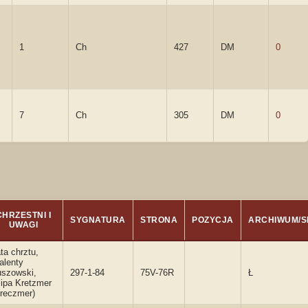
1
Ch
427
DM
0
7
Ch
305
DM
0
CHRZESTNI I
SYGNATURA
STRONA
POZYCJA
ARCHIWUM/
UWAGI
ta chrztu,
alenty
uszowski,
297-1-84
75V-76R
Ł
lipa Kretzmer
reczmer)