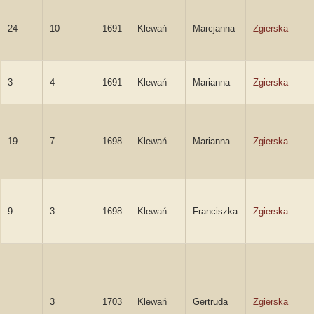
24
10
1691
Klewań
Marcjanna
Zgierska
3
4
1691
Klewań
Marianna
Zgierska
19
7
1698
Klewań
Marianna
Zgierska
9
3
1698
Klewań
Franciszka
Zgierska
3
1703
Klewań
Gertruda
Zgierska