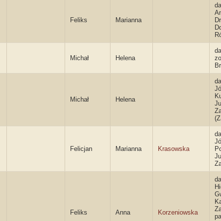
da
An
Feliks
Marianna
Dr
D
R
da
Michał
Helena
zo
Br
da
Jó
Ku
Michał
Helena
J
Z
(
da
Jó
Felicjan
Marianna
Krasowska
Po
J
Z
da
Hi
G
K
Z
Feliks
Anna
Korzeniowska
pa