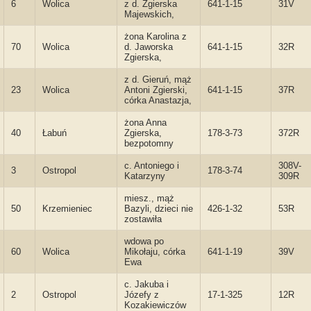
6
Wolica
z d. Zgierska
641-1-15
31V
Majewskich,
żona Karolina z
70
Wolica
d. Jaworska
641-1-15
32R
Zgierska,
z d. Gieruń, mąż
23
Wolica
Antoni Zgierski,
641-1-15
37R
córka Anastazja,
żona Anna
40
Łabuń
Zgierska,
178-3-73
372R
bezpotomny
c. Antoniego i
308V-
3
Ostropol
178-3-74
Katarzyny
309R
miesz., mąż
50
Krzemieniec
Bazyli, dzieci nie
426-1-32
53R
zostawiła
wdowa po
60
Wolica
Mikołaju, córka
641-1-19
39V
Ewa
c. Jakuba i
2
Ostropol
Józefy z
17-1-325
12R
Kozakiewiczów