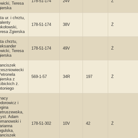
178-51-174
24V
Ż
wicki, Teresa
ierska
ta ur. i chrztu,
alenty
178-51-174
38V
Ż
kołowski,
resa Zgierska
ta chrztu,
eksander
178-51-174
49V
Ż
wicki, Teresa
ierska
anciszek
eszniowiecki
Petronela
569-1-57
34R
197
Ż
ierska z
ibickich ż.
toniego
nacy
dorowicz i
egina
etruszewska,
syst. Adam
omanowski i
178-51-302
10V
42
Ż
arianna
gulska,
anciszek