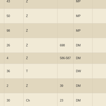
43
Ż
MP
50
Ż
MP
98
Ż
MP
26
Ż
698
DM
4
Ż
586-587
DM
36
T
DW
2
Ż
39
DM
30
Ch
23
DM