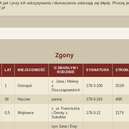
jak i przy ich odczytywaniu i tłumaczeniu zdarzają się błędy. Proszę 
.pl
Zgony
O ZMARŁYM I
LAT
MIEJSCOWOŚĆ
SYGNATURA
STRON
RODZINIE
c. Jana i Heleny
1
Ostropol
z
178-3-100
251R
Oszczapowskich
36
Hryców
panna
178-3-110
40R
c. ur. Franciszka
0,5
Wojtowce
i Doroty z
178-3-12
217V
Sokołów
syn Jana i Ewy