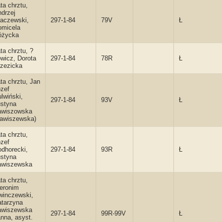
ta chrztu,
drzej
aczewski,
297-1-84
79V
Ł
omicela
óżycka
ta chrztu, ?
wicz, Dorota
297-1-84
78R
Ł
zezicka
ta chrztu, Jan
zef
lwiński,
297-1-84
93V
Ł
ustyna
awiszowska
Zawiszewska)
ta chrztu,
zef
dhorecki,
297-1-84
93R
Ł
ustyna
awiszewska
ta chrztu,
eronim
winczewski,
atarzyna
awiszewska
297-1-84
99R-99V
Ł
nna, asyst.