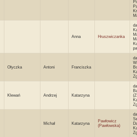
Pi
Pa
Kr
M
da
Ka
M
Anna
Hruszwiczanka
M
Ku
p
da
W
Ołyczka
Antoni
Franciszka
Bo
K
Zg
da
Ba
Klewań
Andrzej
Katarzyna
(Z
K
Zg
da
Se
Pawłowicz
Michał
Katarzyna
Da
(Pawłowska)
K
Zg