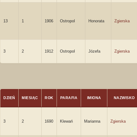
13
1
1906
Ostropol
Honorata
Zgierska
3
2
1912
Ostropol
Józefa
Zgierska
DZIEŃ
MIESIĄC
ROK
PARAFIA
IMIONA
NAZWISKO
3
2
1690
Klewań
Marianna
Zgierska