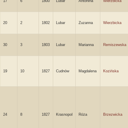
17
6
1800
Lubar
Antonina
Wierzbicka
20
2
1802
Lubar
Zuzanna
Wierzbicka
30
3
1803
Lubar
Marianna
Remiszewska
19
10
1827
Cudnów
Magdalena
Kozińska
24
8
1827
Krasnopol
Róża
Brzezwicka