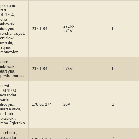
pełnienie
rztu
01.1794,
chał
ankowski,
271R-
atarzyna
297-1-84
Ł
271V
ierska, asyst.
anisław
wiński,
ustyna
omanowicz
chał
ankowski,
297-1-84
275V
Ł
atarzyna
ierska panna
rzest
.08.1800,
eksander
wicki,
ufrozyna
178-51-174
25V
Ż
onarzewska,
s. Piotr
erzbicki,
resa Zgierska
ta chrztu,
eksander