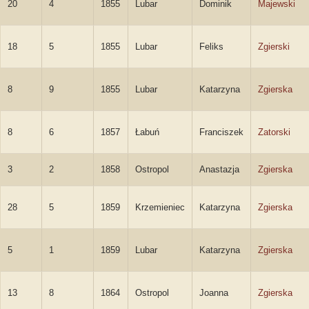
20
4
1855
Lubar
Dominik
Majewski
18
5
1855
Lubar
Feliks
Zgierski
8
9
1855
Lubar
Katarzyna
Zgierska
8
6
1857
Łabuń
Franciszek
Zatorski
3
2
1858
Ostropol
Anastazja
Zgierska
28
5
1859
Krzemieniec
Katarzyna
Zgierska
5
1
1859
Lubar
Katarzyna
Zgierska
13
8
1864
Ostropol
Joanna
Zgierska