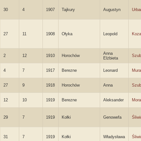
30
4
1907
Tajkury
Augustyn
Urba
27
11
1908
Ołyka
Leopold
Koza
Anna
2
12
1910
Horochów
Szub
Elżbieta
4
7
1917
Berezne
Leonard
Mura
27
9
1918
Horochów
Anna
Szub
12
10
1919
Berezne
Aleksander
Mora
29
7
1919
Kołki
Genowefa
Śliw
31
7
1919
Kołki
Władysława
Śliw