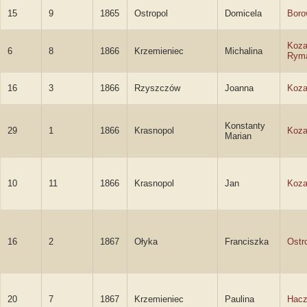
15
9
1865
Ostropol
Domicela
Boro
Koza
6
8
1866
Krzemieniec
Michalina
Rym
16
3
1866
Rzyszczów
Joanna
Koza
Konstanty
29
1
1866
Krasnopol
Koza
Marian
10
11
1866
Krasnopol
Jan
Koza
16
2
1867
Ołyka
Franciszka
Ostr
20
7
1867
Krzemieniec
Paulina
Hac