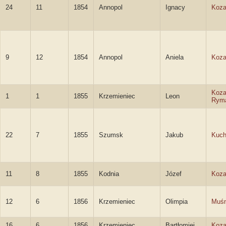
24
11
1854
Annopol
Ignacy
Koza
9
12
1854
Annopol
Aniela
Koza
Koza
1
1
1855
Krzemieniec
Leon
Rym
22
7
1855
Szumsk
Jakub
Kuch
11
8
1855
Kodnia
Józef
Koza
12
6
1856
Krzemieniec
Olimpia
Muśn
16
6
1856
Krzemieniec
Bartłomiej
Koza