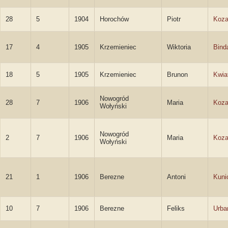
28
5
1904
Horochów
Piotr
Koza
17
4
1905
Krzemieniec
Wiktoria
Bind
18
5
1905
Krzemieniec
Brunon
Kwia
Nowogród
28
7
1906
Maria
Koza
Wołyński
Nowogród
2
7
1906
Maria
Koza
Wołyński
21
1
1906
Berezne
Antoni
Kuni
10
7
1906
Berezne
Feliks
Urba