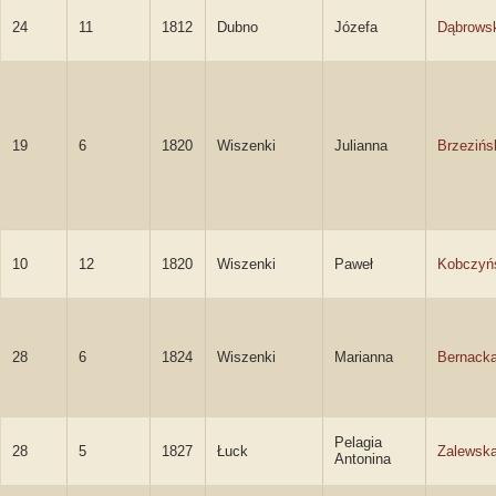
24
11
1812
Dubno
Józefa
Dąbrows
19
6
1820
Wiszenki
Julianna
Brzezińs
10
12
1820
Wiszenki
Paweł
Kobczyń
28
6
1824
Wiszenki
Marianna
Bernack
Pelagia
28
5
1827
Łuck
Zalewsk
Antonina