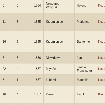
Nowogród
5
9
1834
Helena
Koza
Wołyński
11
5
1835
Krzemieniec
Marianna
Koza
16
5
1835
Krzemieniec
Bartłomiej
Koza
6
3
1836
Niewirków
Jan
Koza
Teofila
22
4
1837
Młynów
Koza
Franciszka
3
11
1837
Luboml
Marcelia
Koza
16
4
1837
Kowel
Karol
Kako