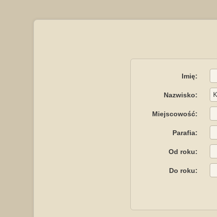
Imię:
Nazwisko:
Miejscowość:
Parafia:
Od roku:
Do roku: