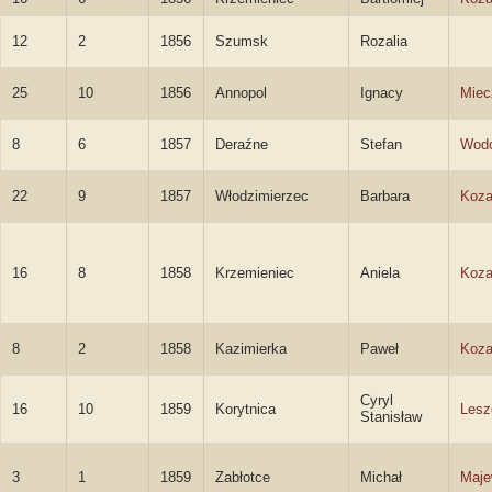
12
2
1856
Szumsk
Rozalia
25
10
1856
Annopol
Ignacy
Miec
8
6
1857
Deraźne
Stefan
Wodo
22
9
1857
Włodzimierzec
Barbara
Koza
16
8
1858
Krzemieniec
Aniela
Koza
8
2
1858
Kazimierka
Paweł
Koza
Cyryl
16
10
1859
Korytnica
Lesz
Stanisław
3
1
1859
Zabłotce
Michał
Maje