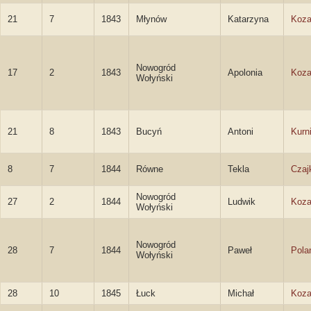
21
7
1843
Młynów
Katarzyna
Koza
Nowogród
17
2
1843
Apolonia
Koza
Wołyński
21
8
1843
Bucyń
Antoni
Kurn
8
7
1844
Równe
Tekla
Czaj
Nowogród
27
2
1844
Ludwik
Koza
Wołyński
Nowogród
28
7
1844
Paweł
Pola
Wołyński
28
10
1845
Łuck
Michał
Koza