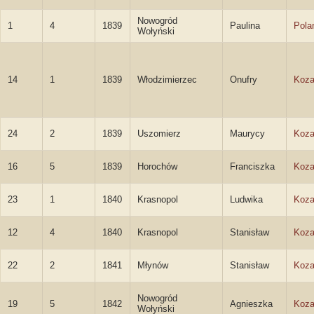
Nowogród
1
4
1839
Paulina
Pola
Wołyński
14
1
1839
Włodzimierzec
Onufry
Koza
24
2
1839
Uszomierz
Maurycy
Koza
16
5
1839
Horochów
Franciszka
Koza
23
1
1840
Krasnopol
Ludwika
Koza
12
4
1840
Krasnopol
Stanisław
Koza
22
2
1841
Młynów
Stanisław
Koza
Nowogród
19
5
1842
Agnieszka
Koza
Wołyński