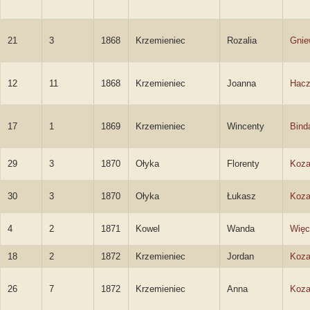
21
3
1868
Krzemieniec
Rozalia
Gni
12
11
1868
Krzemieniec
Joanna
Hac
17
1
1869
Krzemieniec
Wincenty
Bind
29
3
1870
Ołyka
Florenty
Koza
30
3
1870
Ołyka
Łukasz
Koza
4
2
1871
Kowel
Wanda
Wię
18
2
1872
Krzemieniec
Jordan
Koza
26
7
1872
Krzemieniec
Anna
Koza