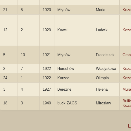
21
5
1920
Młynów
Maria
Koza
12
2
1920
Kowel
Ludwik
Koza
5
10
1921
Młynów
Franciszek
Grab
2
7
1922
Horochów
Władysława
Koza
24
1
1922
Korzec
Olimpia
Koza
3
4
1927
Berezne
Helena
Mur
Bulik
18
3
1940
Łuck ZAGS
Mirosław
Koza