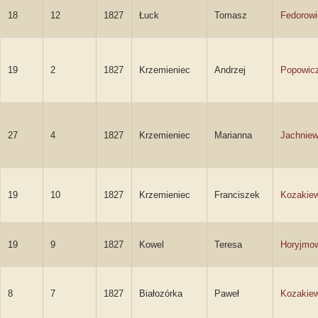
18
12
1827
Łuck
Tomasz
Fedorowi
19
2
1827
Krzemieniec
Andrzej
Popowic
27
4
1827
Krzemieniec
Marianna
Jachniew
19
10
1827
Krzemieniec
Franciszek
Kozakie
19
9
1827
Kowel
Teresa
Horyjmo
8
7
1827
Białozórka
Paweł
Kozakie