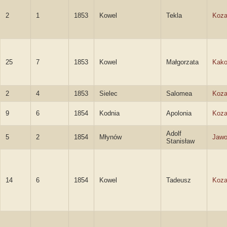
2
1
1853
Kowel
Tekla
Koza
25
7
1853
Kowel
Małgorzata
Kak
2
4
1853
Sielec
Salomea
Koza
9
6
1854
Kodnia
Apolonia
Koza
Adolf
5
2
1854
Młynów
Jawo
Stanisław
14
6
1854
Kowel
Tadeusz
Koza