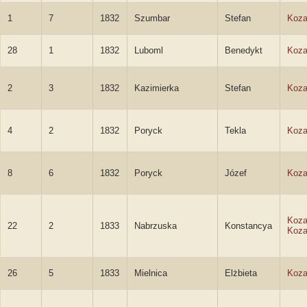
1
7
1832
Szumbar
Stefan
Koza
28
1
1832
Luboml
Benedykt
Koza
2
3
1832
Kazimierka
Stefan
Koza
4
2
1832
Poryck
Tekla
Koza
8
6
1832
Poryck
Józef
Koza
Koza
22
2
1833
Nabrzuska
Konstancya
Koza
26
5
1833
Mielnica
Elżbieta
Koza