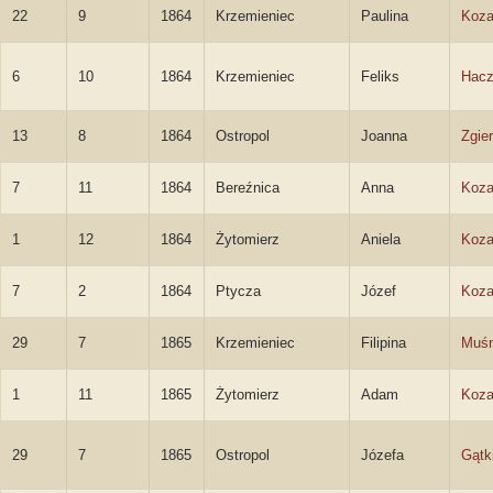
22
9
1864
Krzemieniec
Paulina
Koza
6
10
1864
Krzemieniec
Feliks
Hacz
13
8
1864
Ostropol
Joanna
Zgie
7
11
1864
Bereźnica
Anna
Koza
1
12
1864
Żytomierz
Aniela
Koza
7
2
1864
Ptycza
Józef
Koza
29
7
1865
Krzemieniec
Filipina
Muśn
1
11
1865
Żytomierz
Adam
Koza
29
7
1865
Ostropol
Józefa
Gątk