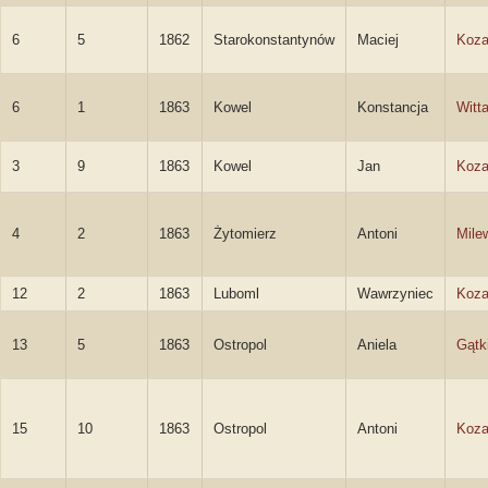
6
5
1862
Starokonstantynów
Maciej
Koza
6
1
1863
Kowel
Konstancja
Witt
3
9
1863
Kowel
Jan
Koza
4
2
1863
Żytomierz
Antoni
Mile
12
2
1863
Luboml
Wawrzyniec
Koza
13
5
1863
Ostropol
Aniela
Gątk
15
10
1863
Ostropol
Antoni
Koza