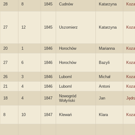
28
8
1845
Cudnów
Katarzyna
Koza
27
12
1845
Uszomierz
Katarzyna
Koza
20
1
1846
Horochów
Marianna
Koza
27
6
1846
Horochów
Bazyli
Koza
26
3
1846
Luboml
Michał
Koza
21
4
1846
Luboml
Antoni
Koza
Nowogród
18
4
1847
Jan
Jędr
Wołyński
8
10
1847
Klewań
Klara
Koza