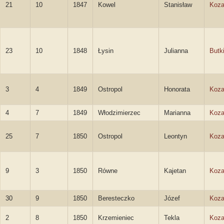
21
10
1847
Kowel
Stanisław
Koza
23
10
1848
Łysin
Julianna
Butk
3
4
1849
Ostropol
Honorata
Koza
4
7
1849
Włodzimierzec
Marianna
Koza
25
7
1850
Ostropol
Leontyn
Koza
9
3
1850
Równe
Kajetan
Koza
30
9
1850
Beresteczko
Józef
Koza
2
8
1850
Krzemieniec
Tekla
Koza