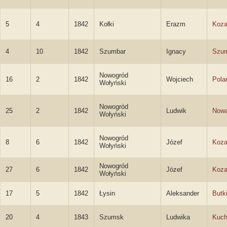
5
4
1842
Kołki
Erazm
Koza
4
10
1842
Szumbar
Ignacy
Szum
Nowogród
16
2
1842
Wojciech
Pola
Wołyński
Nowogród
25
2
1842
Ludwik
Nowa
Wołyński
Nowogród
8
6
1842
Józef
Koza
Wołyński
Nowogród
27
6
1842
Józef
Koza
Wołyński
17
5
1842
Łysin
Aleksander
Butk
20
4
1843
Szumsk
Ludwika
Kuch