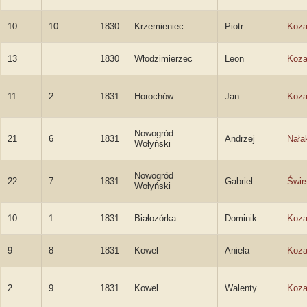
10
10
1830
Krzemieniec
Piotr
Koza
13
1830
Włodzimierzec
Leon
Koza
11
2
1831
Horochów
Jan
Koza
Nowogród
21
6
1831
Andrzej
Nała
Wołyński
Nowogród
22
7
1831
Gabriel
Świr
Wołyński
10
1
1831
Białozórka
Dominik
Koza
9
8
1831
Kowel
Aniela
Koza
2
9
1831
Kowel
Walenty
Koza