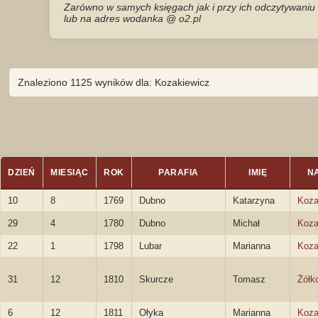
Zarówno w samych księgach jak i przy ich odczytywaniu 
lub na adres wodanka @ o2.pl
Znaleziono 1125 wyników dla: Kozakiewicz
DZIEŃ
MIESIĄC
ROK
PARAFIA
IMIĘ
N
10
8
1769
Dubno
Katarzyna
Koza
29
4
1780
Dubno
Michał
Koza
22
1
1798
Lubar
Marianna
Koza
31
12
1810
Skurcze
Tomasz
Żółk
6
12
1811
Ołyka
Marianna
Koza