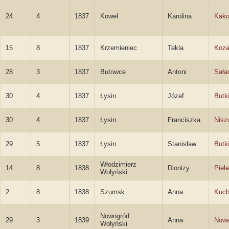
24
4
1837
Kowel
Karolina
Kak
15
8
1837
Krzemieniec
Tekla
Koza
28
3
1837
Butowce
Antoni
Sała
30
4
1837
Łysin
Józef
Butk
30
4
1837
Łysin
Franciszka
Nisz
29
5
1837
Łysin
Stanisław
Butk
Włodzimierz
14
8
1838
Dionizy
Piele
Wołyński
2
8
1838
Szumsk
Anna
Kuch
Nowogród
29
3
1839
Anna
Now
Wołyński