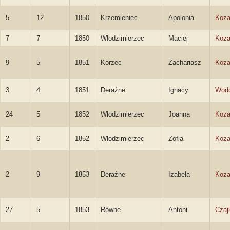
5
12
1850
Krzemieniec
Apolonia
Koza
7
7
1850
Włodzimierzec
Maciej
Koza
9
5
1851
Korzec
Zachariasz
Koza
3
4
1851
Deraźne
Ignacy
Wodo
24
5
1852
Włodzimierzec
Joanna
Koza
2
6
1852
Włodzimierzec
Zofia
Koza
2
9
1853
Deraźne
Izabela
Koza
27
5
1853
Równe
Antoni
Czaj