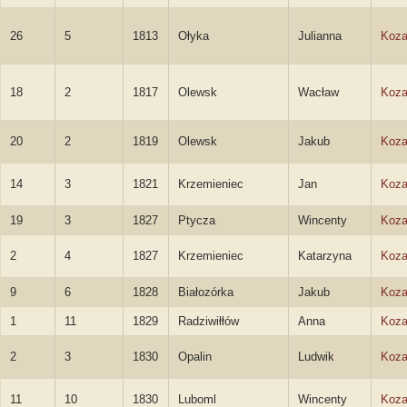
26
5
1813
Ołyka
Julianna
Koza
18
2
1817
Olewsk
Wacław
Koza
20
2
1819
Olewsk
Jakub
Koza
14
3
1821
Krzemieniec
Jan
Koza
19
3
1827
Ptycza
Wincenty
Koza
2
4
1827
Krzemieniec
Katarzyna
Koza
9
6
1828
Białozórka
Jakub
Koza
1
11
1829
Radziwiłłów
Anna
Koza
2
3
1830
Opalin
Ludwik
Koza
11
10
1830
Luboml
Wincenty
Koza