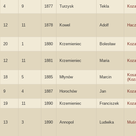
4
9
1877
Turzysk
Tekla
Koza
12
11
1878
Kowel
Adolf
Hacz
20
1
1880
Krzemieniec
Bolesław
Koza
12
11
1881
Krzemieniec
Maria
Koza
Kosa
18
5
1885
Młynów
Marcin
(Koz
9
4
1887
Horochów
Jan
Koza
19
11
1890
Krzemieniec
Franciszek
Koza
13
3
1890
Annopol
Ludwika
Muśn