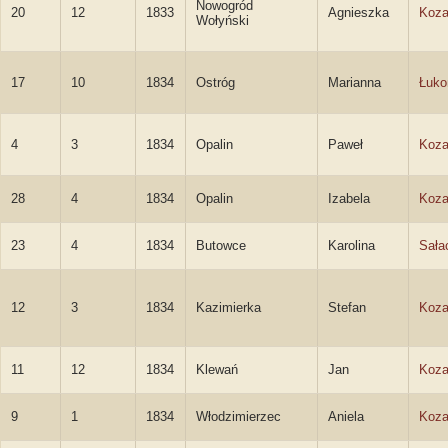
Nowogród
20
12
1833
Agnieszka
Koza
Wołyński
17
10
1834
Ostróg
Marianna
Łuk
4
3
1834
Opalin
Paweł
Koza
28
4
1834
Opalin
Izabela
Koza
23
4
1834
Butowce
Karolina
Sała
12
3
1834
Kazimierka
Stefan
Koza
11
12
1834
Klewań
Jan
Koza
9
1
1834
Włodzimierzec
Aniela
Koza