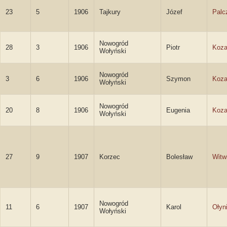
23
5
1906
Tajkury
Józef
Palc
Nowogród
28
3
1906
Piotr
Koza
Wołyński
Nowogród
3
6
1906
Szymon
Koza
Wołyński
Nowogród
20
8
1906
Eugenia
Koza
Wołyński
27
9
1907
Korzec
Bolesław
Witw
Nowogród
11
6
1907
Karol
Ołyn
Wołyński