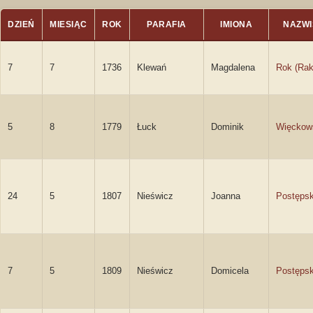
DZIEŃ
MIESIĄC
ROK
PARAFIA
IMIONA
NAZW
7
7
1736
Klewań
Magdalena
Rok (Rak
5
8
1779
Łuck
Dominik
Więckow
24
5
1807
Nieświcz
Joanna
Postęps
7
5
1809
Nieświcz
Domicela
Postęps