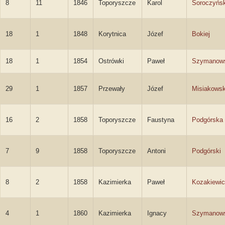
8
11
1846
Toporyszcze
Karol
Soroczyńsk
18
1
1848
Korytnica
Józef
Bokiej
18
1
1854
Ostrówki
Paweł
Szymanow
29
1
1857
Przewały
Józef
Misiakowsk
16
2
1858
Toporyszcze
Faustyna
Podgórska
7
9
1858
Toporyszcze
Antoni
Podgórski
8
2
1858
Kazimierka
Paweł
Kozakiewi
4
1
1860
Kazimierka
Ignacy
Szymanow