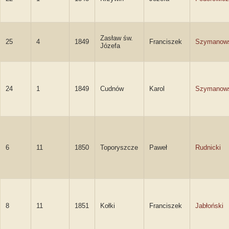
Zasław św.
25
4
1849
Franciszek
Szymanow
Józefa
24
1
1849
Cudnów
Karol
Szymanow
6
11
1850
Toporyszcze
Paweł
Rudnicki
8
11
1851
Kołki
Franciszek
Jabłoński