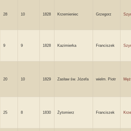
28
10
1828
Krzemieniec
Grzegorz
Szy
9
9
1828
Kazimierka
Franciszek
Szy
20
10
1829
Zasław św. Józefa
wielm. Piotr
Męż
25
8
1830
Żytomierz
Franciszek
Krze