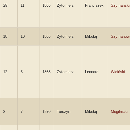
29
11
1865
Żytomierz
Franciszek
Szymański
18
10
1865
Żytomierz
Mikołaj
Szymanow
12
6
1865
Żytomierz
Leonard
Wiciński
2
7
1870
Torczyn
Mikołaj
Mogilnicki