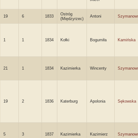
Ostróg
19
6
1833
Antoni
Szymanow
(Międzyrzec)
1
1
1834
Kołki
Bogumiła
Kamińska
21
1
1834
Kazimierka
Wincenty
Szymanow
19
2
1836
Katerburg
Apolonia
Sękowska
5
3
1837
Kazimierka
Kazimierz
Szymanow