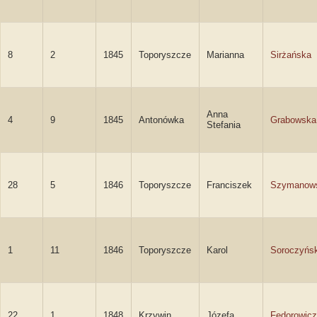
8
2
1845
Toporyszcze
Marianna
Sirżańska
Anna
4
9
1845
Antonówka
Grabowska
Stefania
28
5
1846
Toporyszcze
Franciszek
Szymanow
1
11
1846
Toporyszcze
Karol
Soroczyńsk
22
1
1848
Krzywin
Józefa
Fedorowicz