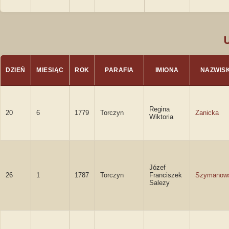
DZIEŃ
MIESIĄC
ROK
PARAFIA
IMIONA
NAZWIS
Regina
20
6
1779
Torczyn
Zanicka
Wiktoria
Józef
26
1
1787
Torczyn
Franciszek
Szymanow
Salezy