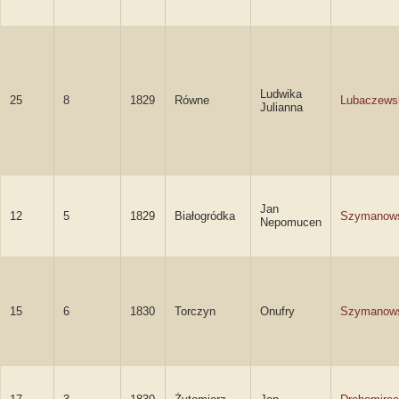
Ludwika
25
8
1829
Równe
Lubaczews
Julianna
Jan
12
5
1829
Białogródka
Szymanow
Nepomucen
15
6
1830
Torczyn
Onufry
Szymanow