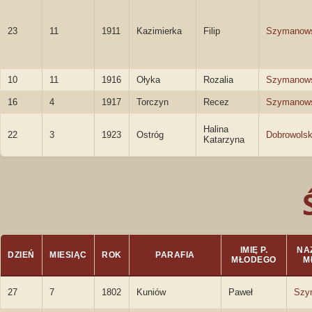
23
11
1911
Kazimierka
Filip
Szymanow
10
11
1916
Ołyka
Rozalia
Szymanow
16
4
1917
Torczyn
Recez
Szymanow
Halina
22
3
1923
Ostróg
Dobrowols
Katarzyna
IMIĘ P.
NA
DZIEŃ
MIESIĄC
ROK
PARAFIA
MŁODEGO
M
27
7
1802
Kuniów
Paweł
Szy