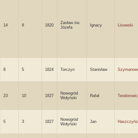
Zasław św.
14
8
1820
Ignacy
Lisowski
Józefa
8
5
1824
Torczyn
Stanisław
Szymanow
Nowogród
23
10
1827
Rafał
Teodorowic
Wołyński
Nowogród
5
3
1827
Jan
Haszczyńs
Wołyński