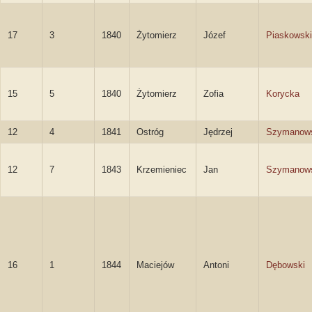
17
3
1840
Żytomierz
Józef
Piaskowski
15
5
1840
Żytomierz
Zofia
Korycka
12
4
1841
Ostróg
Jędrzej
Szymanow
12
7
1843
Krzemieniec
Jan
Szymanow
16
1
1844
Maciejów
Antoni
Dębowski