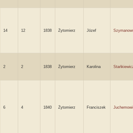
14
12
1838
Żytomierz
Józef
Szymanow
2
2
1838
Żytomierz
Karolina
Stańkiewic
6
4
1840
Żytomierz
Franciszek
Juchemowi