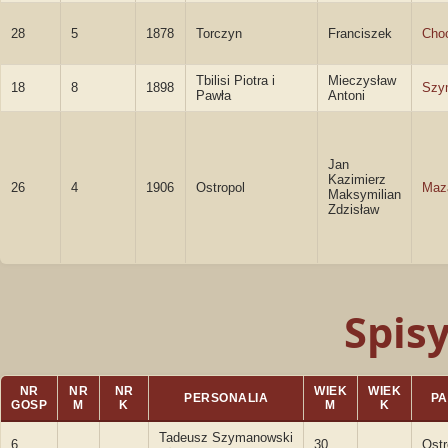
28
5
1878
Torczyn
Franciszek
Choc
Tbilisi Piotra i
Mieczysław
18
8
1898
Szy
Pawła
Antoni
Jan
Kazimierz
26
4
1906
Ostropol
Maz
Maksymilian
Zdzisław
Spis
NR
NR
NR
WIEK
WIEK
PERSONALIA
PA
GOSP
M
K
M
K
Tadeusz Szymanowski
6
30
Ostr