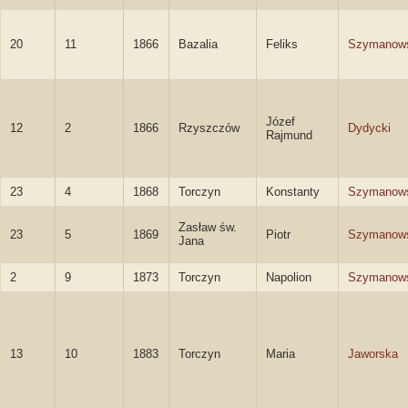
20
11
1866
Bazalia
Feliks
Szymanow
Józef
12
2
1866
Rzyszczów
Dydycki
Rajmund
23
4
1868
Torczyn
Konstanty
Szymanow
Zasław św.
23
5
1869
Piotr
Szymanow
Jana
2
9
1873
Torczyn
Napolion
Szymanow
13
10
1883
Torczyn
Maria
Jaworska