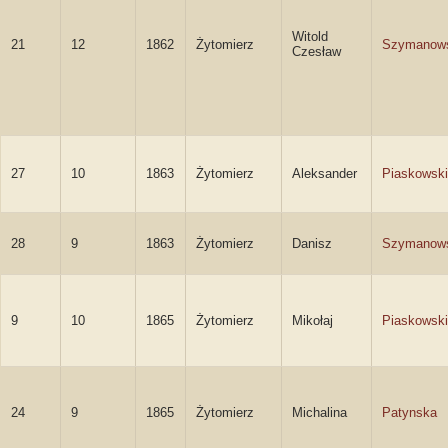
Witold
21
12
1862
Żytomierz
Szymanow
Czesław
27
10
1863
Żytomierz
Aleksander
Piaskowski
28
9
1863
Żytomierz
Danisz
Szymanow
9
10
1865
Żytomierz
Mikołaj
Piaskowski
24
9
1865
Żytomierz
Michalina
Patynska