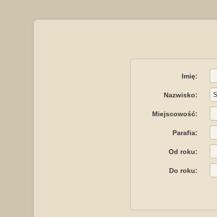
Imię:
Nazwisko:
Miejscowość:
Parafia:
Od roku:
Do roku: