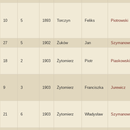
10
5
1893
Torczyn
Feliks
Piotrowski
27
5
1902
Żuków
Jan
Szymanow
18
2
1903
Żytomierz
Piotr
Piaskowski
9
3
1903
Żytomierz
Franciszka
Jurewicz
21
6
1903
Żytomierz
Władysław
Szymanow