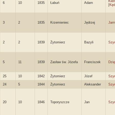
Kien
6
10
1835
Łabuń
Adam
[Kęd
3
2
1835
Krzemieniec
Jędrzej
Jar
2
2
1839
Żytomierz
Bazyli
Szy
5
11
1839
Zasław św. Józefa
Franciszek
Dzię
25
10
1842
Żytomierz
Józef
Szy
24
5
1844
Żytomierz
Aleksander
Szy
20
10
1846
Toporyszcze
Jan
Szy