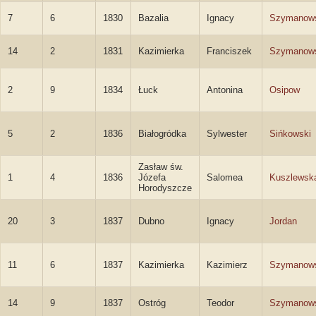
7
6
1830
Bazalia
Ignacy
Szymanow
14
2
1831
Kazimierka
Franciszek
Szymanow
2
9
1834
Łuck
Antonina
Osipow
5
2
1836
Białogródka
Sylwester
Sińkowski
Zasław św.
1
4
1836
Józefa
Salomea
Kuszlewsk
Horodyszcze
20
3
1837
Dubno
Ignacy
Jordan
11
6
1837
Kazimierka
Kazimierz
Szymanow
14
9
1837
Ostróg
Teodor
Szymanow