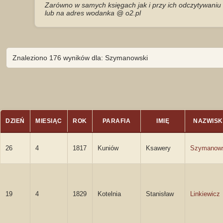
Zarówno w samych księgach jak i przy ich odczytywaniu 
lub na adres wodanka @ o2.pl
Znaleziono 176 wyników dla: Szymanowski
DZIEŃ
MIESIĄC
ROK
PARAFIA
IMIĘ
NAZWIS
26
4
1817
Kuniów
Ksawery
Szymanow
19
4
1829
Kotelnia
Stanisław
Linkiewicz