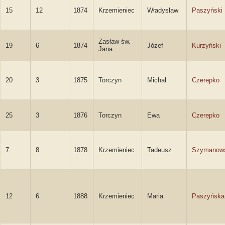
15
12
1874
Krzemieniec
Władysław
Paszyński
Zasław św.
19
6
1874
Józef
Kurzyński
Jana
20
3
1875
Torczyn
Michał
Czerepko
25
3
1876
Torczyn
Ewa
Czerepko
7
8
1878
Krzemieniec
Tadeusz
Szymanow
12
6
1888
Krzemieniec
Maria
Paszyńska