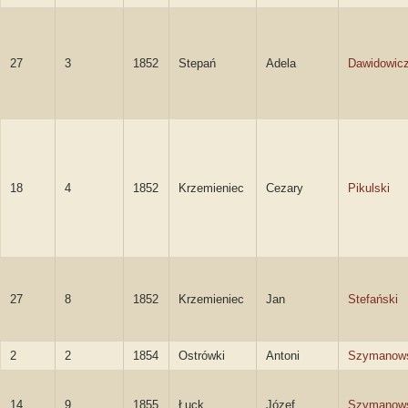
27
3
1852
Stepań
Adela
Dawidowic
18
4
1852
Krzemieniec
Cezary
Pikulski
27
8
1852
Krzemieniec
Jan
Stefański
2
2
1854
Ostrówki
Antoni
Szymanow
14
9
1855
Łuck
Józef
Szymanow