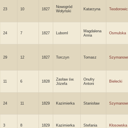
Nowogród
23
10
1827
Katarzyna
Teodorowic
Wołyński
Magdalena
24
7
1827
Luboml
Osmulska
Anna
29
12
1827
Torczyn
Tomasz
Szymanow
Zasław św.
Onufry
11
6
1828
Bielecki
Józefa
Antoni
24
11
1829
Kazimierka
Stanisław
Szymanow
3
8
1829
Kazimierka
Stefania
Kłosowska