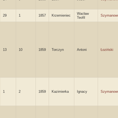
Wacław
29
1
1857
Krzemieniec
Szymanow
Teofil
13
10
1859
Torczyn
Antoni
Łoziński
1
2
1859
Kazimierka
Ignacy
Szymanow