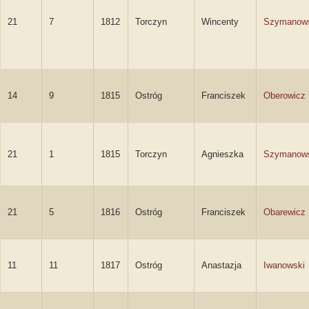
21
7
1812
Torczyn
Wincenty
Szymanow
14
9
1815
Ostróg
Franciszek
Oberowicz
21
1
1815
Torczyn
Agnieszka
Szymanows
21
5
1816
Ostróg
Franciszek
Obarewicz
11
11
1817
Ostróg
Anastazja
Iwanowski