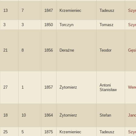
13
7
1847
Krzemieniec
Tadeusz
Szy
3
3
1850
Torczyn
Tomasz
Szy
21
8
1856
Deraźne
Teodor
Gęsi
Antoni
27
1
1857
Żytomierz
Wer
Stanisław
18
10
1864
Żytomierz
Stefan
Jan
25
5
1875
Krzemieniec
Tadeusz
Szy