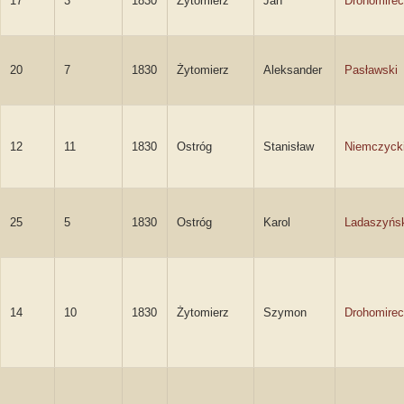
17
3
1830
Żytomierz
Jan
Drohomirec
20
7
1830
Żytomierz
Aleksander
Pasławski
12
11
1830
Ostróg
Stanisław
Niemczyck
25
5
1830
Ostróg
Karol
Ladaszyńs
14
10
1830
Żytomierz
Szymon
Drohomirec