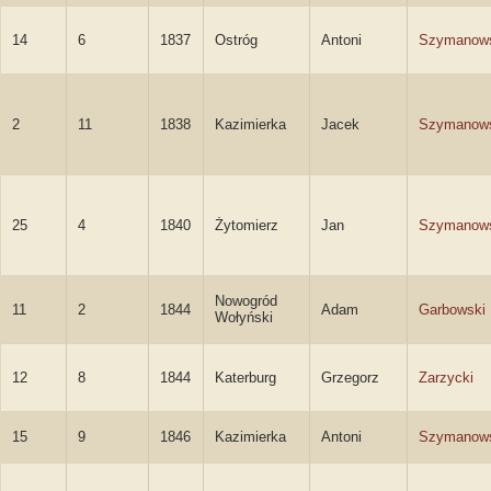
14
6
1837
Ostróg
Antoni
Szymanow
2
11
1838
Kazimierka
Jacek
Szymanow
25
4
1840
Żytomierz
Jan
Szymanow
Nowogród
11
2
1844
Adam
Garbowski
Wołyński
12
8
1844
Katerburg
Grzegorz
Zarzycki
15
9
1846
Kazimierka
Antoni
Szymanow