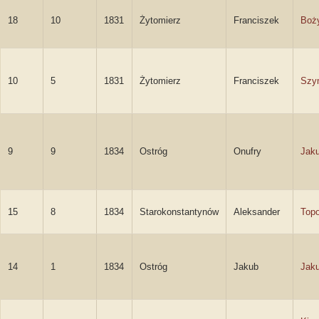
18
10
1831
Żytomierz
Franciszek
Boż
10
5
1831
Żytomierz
Franciszek
Szy
9
9
1834
Ostróg
Onufry
Jak
15
8
1834
Starokonstantynów
Aleksander
Topo
14
1
1834
Ostróg
Jakub
Jak