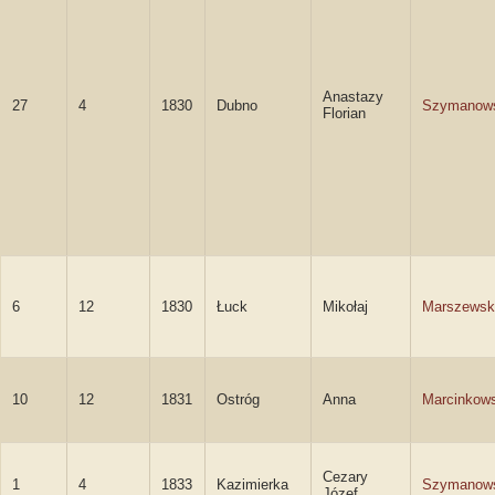
Anastazy
27
4
1830
Dubno
Szymanow
Florian
6
12
1830
Łuck
Mikołaj
Marszewsk
10
12
1831
Ostróg
Anna
Marcinkow
Cezary
1
4
1833
Kazimierka
Szymanow
Józef