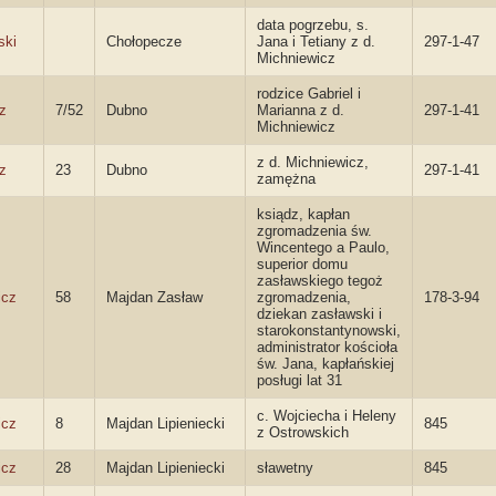
data pogrzebu, s.
ski
Chołopecze
Jana i Tetiany z d.
297-1-47
Michniewicz
rodzice Gabriel i
z
7/52
Dubno
Marianna z d.
297-1-41
Michniewicz
z d. Michniewicz,
z
23
Dubno
297-1-41
zamężna
ksiądz, kapłan
zgromadzenia św.
Wincentego a Paulo,
superior domu
zasławskiego tegoż
icz
58
Majdan Zasław
zgromadzenia,
178-3-94
dziekan zasławski i
starokonstantynowski,
administrator kościoła
św. Jana, kapłańskiej
posługi lat 31
c. Wojciecha i Heleny
icz
8
Majdan Lipieniecki
845
z Ostrowskich
icz
28
Majdan Lipieniecki
sławetny
845