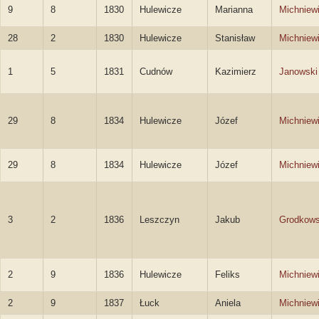
9
8
1830
Hulewicze
Marianna
Michniew
28
2
1830
Hulewicze
Stanisław
Michniew
1
5
1831
Cudnów
Kazimierz
Janowski
29
8
1834
Hulewicze
Józef
Michniew
29
8
1834
Hulewicze
Józef
Michniew
3
2
1836
Leszczyn
Jakub
Grodkows
2
9
1836
Hulewicze
Feliks
Michniew
2
9
1837
Łuck
Aniela
Michniew