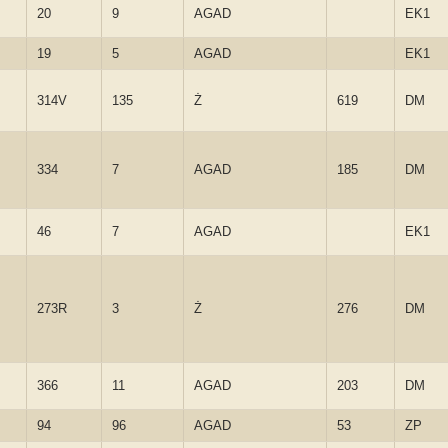
20
9
AGAD
EK1
19
5
AGAD
EK1
314V
135
Ż
619
DM
334
7
AGAD
185
DM
46
7
AGAD
EK1
273R
3
Ż
276
DM
366
11
AGAD
203
DM
94
96
AGAD
53
ZP