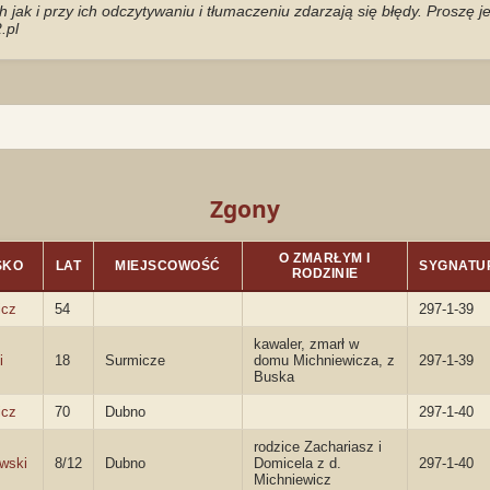
jak i przy ich odczytywaniu i tłumaczeniu zdarzają się błędy. Proszę 
.pl
Zgony
O ZMARŁYM I
SKO
LAT
MIEJSCOWOŚĆ
SYGNATU
RODZINIE
icz
54
297-1-39
kawaler, zmarł w
i
18
Surmicze
domu Michniewicza, z
297-1-39
Buska
icz
70
Dubno
297-1-40
rodzice Zachariasz i
wski
8/12
Dubno
Domicela z d.
297-1-40
Michniewicz