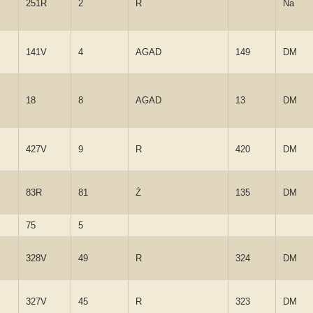
251R
2
R
Na
141V
4
AGAD
149
DM
18
8
AGAD
13
DM
427V
9
R
420
DM
83R
81
Ż
135
DM
75
5
328V
49
R
324
DM
327V
45
R
323
DM