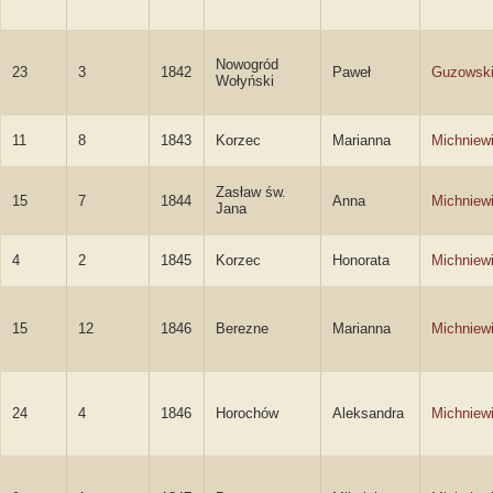
Nowogród
23
3
1842
Paweł
Guzowsk
Wołyński
11
8
1843
Korzec
Marianna
Michniew
Zasław św.
15
7
1844
Anna
Michniew
Jana
4
2
1845
Korzec
Honorata
Michniew
15
12
1846
Berezne
Marianna
Michniew
24
4
1846
Horochów
Aleksandra
Michniew