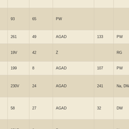
93
65
PW
261
49
AGAD
133
PW
19V
42
Ż
RG
199
8
AGAD
107
PW
230V
24
AGAD
241
Na, D
58
27
AGAD
32
DW