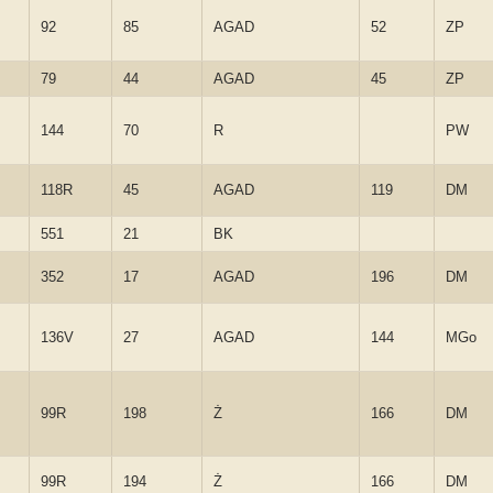
92
85
AGAD
52
ZP
79
44
AGAD
45
ZP
144
70
R
PW
118R
45
AGAD
119
DM
551
21
BK
352
17
AGAD
196
DM
136V
27
AGAD
144
MGo
99R
198
Ż
166
DM
99R
194
Ż
166
DM