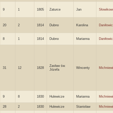
9
1
1805
Zaturce
Jan
Słowikow
20
2
1814
Dubno
Karolina
Daniłowic
8
1
1814
Dubno
Marianna
Daniłowic
Zasław św.
31
12
1828
Wincenty
Michniew
Józefa
9
8
1830
Hulewicze
Marianna
Michniew
28
2
1830
Hulewicze
Stanisław
Michniew