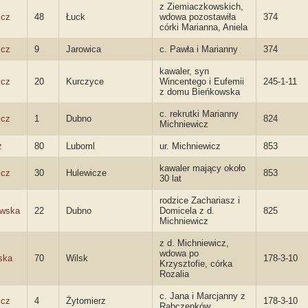
z Ziemiaczkowskich,
icz
48
Łuck
wdowa pozostawiła
374
córki Marianna, Aniela
icz
9
Jarowica
c. Pawła i Marianny
374
kawaler, syn
icz
20
Kurczyce
Wincentego i Eufemii
245-1-11
z domu Bieńkowska
c. rekrutki Marianny
icz
1
Dubno
824
Michniewicz
z
80
Luboml
ur. Michniewicz
853
kawaler mający około
icz
30
Hulewicze
853
30 lat
rodzice Zachariasz i
ewska
22
Dubno
Domicela z d.
825
Michniewicz
z d. Michniewicz,
wdowa po
ska
70
Wilsk
178-3-10
Krzysztofie, córka
Rozalia
c. Jana i Marcjanny z
icz
4
Żytomierz
178-3-10
Rabczenków