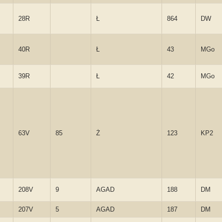
28R
Ł
864
DW
40R
Ł
43
MGo
39R
Ł
42
MGo
63V
85
Ż
123
KP2
208V
9
AGAD
188
DM
207V
5
AGAD
187
DM