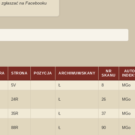
je zgłaszać na Facebooku
NR
AUT
RA
STRONA
POZYCJA
ARCHIWUM/SKANY
SKANU
INDEK
5V
Ł
8
MGo
24R
Ł
26
MGo
35R
Ł
37
MGo
88R
Ł
90
MGo