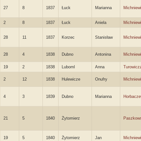
27
8
1837
Łuck
Marianna
Michniew
2
8
1837
Łuck
Aniela
Michniew
28
11
1837
Korzec
Stanisław
Michniew
28
4
1838
Dubno
Antonina
Michniew
19
2
1838
Luboml
Anna
Turowicz
2
12
1838
Hulewicze
Onufry
Michniew
4
3
1839
Dubno
Marianna
Horbacz
21
5
1840
Żytomierz
Paszkow
19
5
1840
Żytomierz
Jan
Michniew