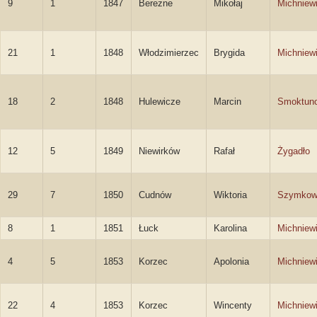
9
1
1847
Berezne
Mikołaj
Michniew
21
1
1848
Włodzimierzec
Brygida
Michniew
18
2
1848
Hulewicze
Marcin
Smoktun
12
5
1849
Niewirków
Rafał
Żygadło
29
7
1850
Cudnów
Wiktoria
Szymkow
8
1
1851
Łuck
Karolina
Michniew
4
5
1853
Korzec
Apolonia
Michniew
22
4
1853
Korzec
Wincenty
Michniew