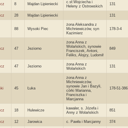
c.sł.Wojciecha i
icz
8
Majdan Lipieniecki
131
Heleny z Ostrowskich
icz
28
Majdan Lipieniecki
131
żona Aleksandra z
88
Wysoki Piec
Michniewiczów, syn
178-3-4
Kazimierz
żona Anna z
Wolańskich, synowie
icz
47
Jeziorno
849
Franciszek, Antoni,
Feliks, Alojzy, Ludomił
żona Anna z
icz
47
Jeziorno
131
Wolańskich
żona Anna z
Michniewiczów,
synowie Jan i Bazyli,
ki
45
Łuka
178-51-386
córki Marianna,
Franciszka i
Marcjanna
kawaler, s. Józefa i
icz
18
Hulewicze
851
Anny z Wolańskich
icz
12
Jarowica
c. Pawła i Marcjanny
374