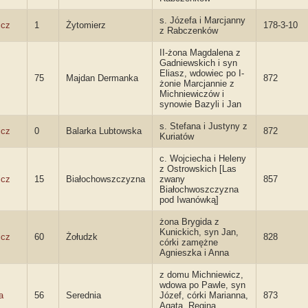
s. Józefa i Marcjanny
icz
1
Żytomierz
178-3-10
z Rabczenków
II-żona Magdalena z
Gadniewskich i syn
Eliasz, wdowiec po I-
75
Majdan Dermanka
872
żonie Marcjannie z
Michniewiczów i
synowie Bazyli i Jan
s. Stefana i Justyny z
icz
0
Balarka Lubtowska
872
Kuriatów
c. Wojciecha i Heleny
z Ostrowskich [Las
icz
15
Białochowszczyzna
zwany
857
Białochwoszczyzna
pod Iwanówką]
żona Brygida z
Kunickich, syn Jan,
icz
60
Żołudzk
828
córki zamężne
Agnieszka i Anna
z domu Michniewicz,
wdowa po Pawle, syn
a
56
Serednia
Józef, córki Marianna,
873
Agata, Regina,