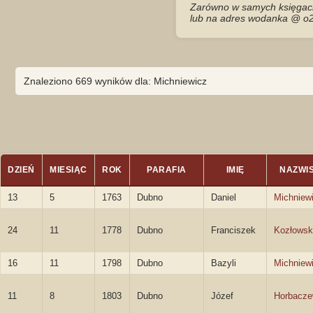
Zarówno w samych księgach 
lub na adres wodanka @ o2
Znaleziono 669 wyników dla: Michniewicz
DZIEŃ
MIESIĄC
ROK
PARAFIA
IMIĘ
NAZWI
13
5
1763
Dubno
Daniel
Michniew
24
11
1778
Dubno
Franciszek
Kozłowsk
16
11
1798
Dubno
Bazyli
Michniew
11
8
1803
Dubno
Józef
Horbacze