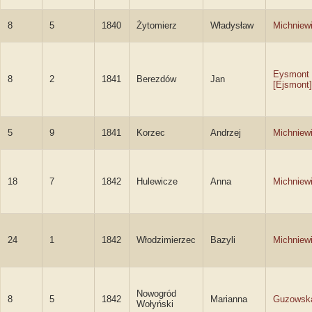
8
5
1840
Żytomierz
Władysław
Michniew
Eysmont
8
2
1841
Berezdów
Jan
[Ejsmont]
5
9
1841
Korzec
Andrzej
Michniew
18
7
1842
Hulewicze
Anna
Michniew
24
1
1842
Włodzimierzec
Bazyli
Michniew
Nowogród
8
5
1842
Marianna
Guzowsk
Wołyński