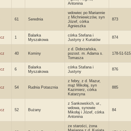
Antonina
wdowiec po Mariannie
z Michniewiczów, syn
i
61
Serednia
873
Józef, córka
Agnieszka
Balarka
córka Stefana i
icz
1
874
Myszakowa
Justyny z Kuriatów
z d. Dobrzańska,
icz
40
Kominy
pozost. m. Adama s.
178-51-515
Tomasza
Balarka
córka Stafana i
icz
6
876
Myszakowa
Justyny
z febry, z d. Mazur,
mąż Mikołaj, syn
icz
54
Rudnia Potasznia
885
Kazimierz, córka
Katarzyna
z Sankowskich, ur.,
wdowa, synowie
icz
52
Bużany
84
Mikołaj i Józef, córka
Antonina
ze starości, żona
Marianna z d. Kuriata,