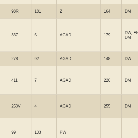
98R
181
Ż
164
DM
DW, EK
337
6
AGAD
179
DM
278
92
AGAD
148
DW
411
7
AGAD
220
DM
250V
4
AGAD
255
DM
99
103
PW