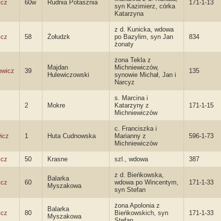
icz
60w
Rudnia Potasznia
171-1-13
syn Kazimierz, córka
Katarzyna
z d. Kunicka, wdowa
icz
58
Żołudzk
po Bazylim, syn Jan
834
żonaty
żona Tekla z
Majdan
Michniewiczów,
owicz
39
135
Hulewiczowski
synowie Michał, Jan i
Narcyz
s. Marcina i
2
Mokre
Katarzyny z
171-1-15
Michniewiczów
c. Franciszka i
icz
1
Huta Cudnowska
Marianny z
596-1-73
Michniewiczów
icz
50
Krasne
szl., wdowa
387
z d. Bieńkowska,
Balarka
icz
60
wdowa po Wincentym,
171-1-33
Myszakowa
syn Stefan
żona Apolonia z
Balarka
icz
80
Bieńkowskich, syn
171-1-33
Myszakowa
Stefan