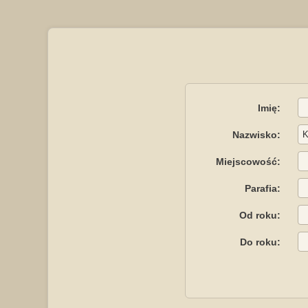
Imię:
Nazwisko:
Miejscowość:
Parafia:
Od roku:
Do roku: