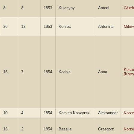
8
8
1853
Kulczyny
Antoni
Głuch
26
12
1853
Korzec
Antonina
Milew
Korze
16
7
1854
Kodnia
Anna
[Korz
10
4
1854
Kamień Koszyrski
Aleksander
Korze
13
2
1854
Bazalia
Grzegorz
Korze