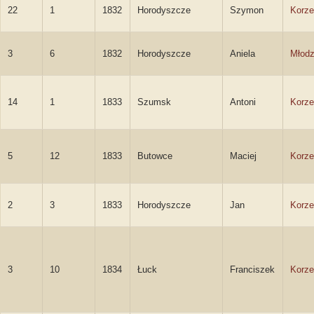
22
1
1832
Horodyszcze
Szymon
Korze
3
6
1832
Horodyszcze
Aniela
Młod
14
1
1833
Szumsk
Antoni
Korze
5
12
1833
Butowce
Maciej
Korze
2
3
1833
Horodyszcze
Jan
Korze
3
10
1834
Łuck
Franciszek
Korze