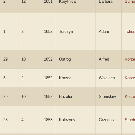
2
12
1851
Korytnica
Barbara
Sumo
1
2
1852
Torczyn
Adam
Tchor
29
10
1852
Ostróg
Alfred
Korze
3
2
1852
Korzec
Wojciech
Korze
29
10
1852
Bazalia
Stanisław
Korze
28
4
1853
Kulczyny
Grzegorz
Stach