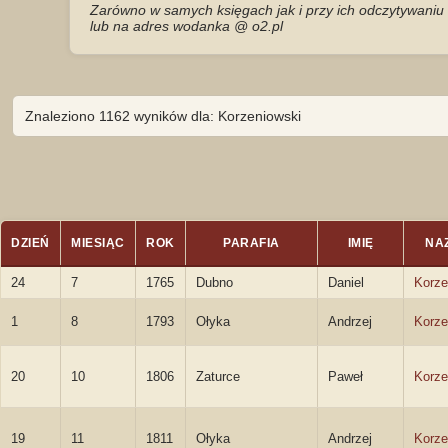
Zarówno w samych księgach jak i przy ich odczytywaniu 
lub na adres wodanka @ o2.pl
Znaleziono 1162 wyników dla: Korzeniowski
DZIEŃ
MIESIĄC
ROK
PARAFIA
IMIĘ
NA
24
7
1765
Dubno
Daniel
Korze
1
8
1793
Ołyka
Andrzej
Korze
20
10
1806
Zaturce
Paweł
Korze
19
11
1811
Ołyka
Andrzej
Korze