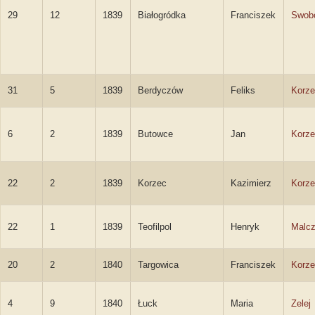
29
12
1839
Białogródka
Franciszek
Swob
31
5
1839
Berdyczów
Feliks
Korze
6
2
1839
Butowce
Jan
Korze
22
2
1839
Korzec
Kazimierz
Korze
22
1
1839
Teofilpol
Henryk
Malcz
20
2
1840
Targowica
Franciszek
Korze
4
9
1840
Łuck
Maria
Zelej