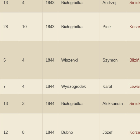
13
4
1843
Białogródka
Andrzej
Sinick
28
10
1843
Białogródka
Piotr
Korze
5
4
1844
Wiszenki
Szymon
Bliziń
7
4
1844
Wyszogródek
Karol
Lewa
13
3
1844
Białogródka
Aleksandra
Sinic
12
8
1844
Dubno
Józef
Korze