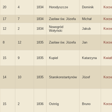
20
4
1834
Horodyszcze
Dominik
Korze
17
7
1834
Zasław św. Józefa
Michał
Korze
Nowogród
12
2
1834
Jakub
Korze
Wołyński
8
12
1835
Zasław św. Józefa
Jan
Korze
15
9
1835
Kupiel
Katarzyna
Kwia
14
10
1835
Starokonstantynów
Józef
Korze
15
2
1836
Ostróg
Bruno
Korze