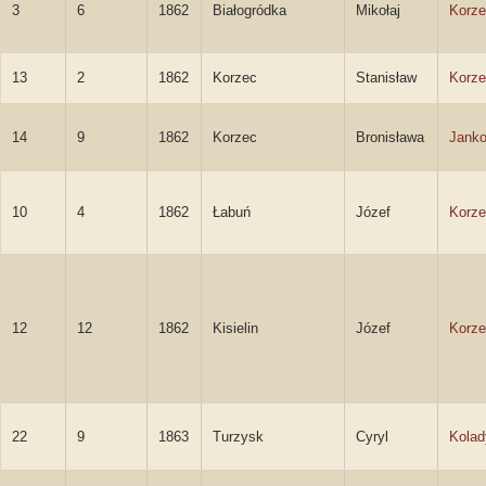
3
6
1862
Białogródka
Mikołaj
Korze
13
2
1862
Korzec
Stanisław
Korze
14
9
1862
Korzec
Bronisława
Jank
10
4
1862
Łabuń
Józef
Korze
12
12
1862
Kisielin
Józef
Korze
22
9
1863
Turzysk
Cyryl
Kolad