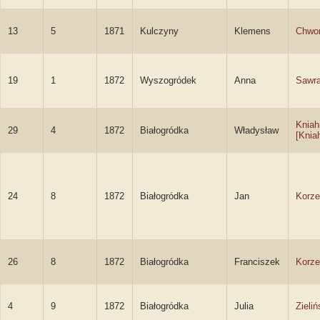
13
5
1871
Kulczyny
Klemens
Chwor
19
1
1872
Wyszogródek
Anna
Sawra
Kniah
29
4
1872
Białogródka
Władysław
[Kniah
24
8
1872
Białogródka
Jan
Korze
26
8
1872
Białogródka
Franciszek
Korze
4
9
1872
Białogródka
Julia
Zieli