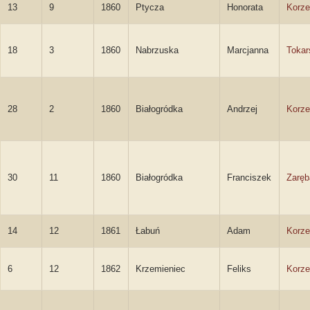
13
9
1860
Ptycza
Honorata
Korze
18
3
1860
Nabrzuska
Marcjanna
Tokar
28
2
1860
Białogródka
Andrzej
Korze
30
11
1860
Białogródka
Franciszek
Zaręb
14
12
1861
Łabuń
Adam
Korze
6
12
1862
Krzemieniec
Feliks
Korze