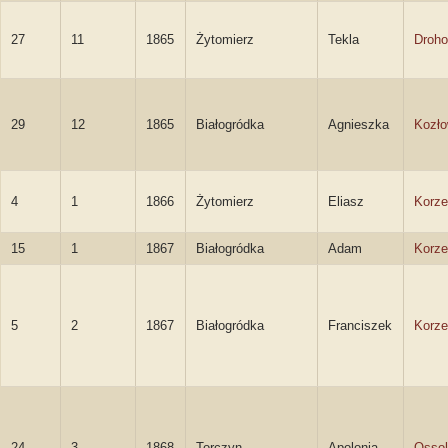
27
11
1865
Żytomierz
Tekla
Droho
29
12
1865
Białogródka
Agnieszka
Kozł
4
1
1866
Żytomierz
Eliasz
Korze
15
1
1867
Białogródka
Adam
Korze
5
2
1867
Białogródka
Franciszek
Korze
24
3
1868
Torczyn
Apolonia
Ossol