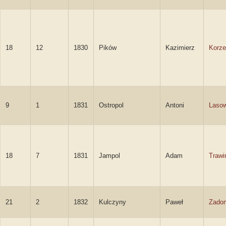
18
12
1830
Pików
Kazimierz
Korze
9
1
1831
Ostropol
Antoni
Lasow
18
7
1831
Jampol
Adam
Trawi
21
2
1832
Kulczyny
Paweł
Zado