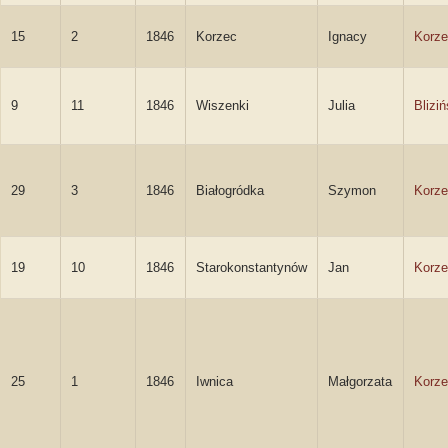
15
2
1846
Korzec
Ignacy
Korze
9
11
1846
Wiszenki
Julia
Blizi
29
3
1846
Białogródka
Szymon
Korze
19
10
1846
Starokonstantynów
Jan
Korze
25
1
1846
Iwnica
Małgorzata
Korze