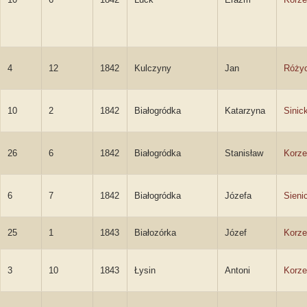
4
12
1842
Kulczyny
Jan
Różyc
10
2
1842
Białogródka
Katarzyna
Sinic
26
6
1842
Białogródka
Stanisław
Korze
6
7
1842
Białogródka
Józefa
Sieni
25
1
1843
Białozórka
Józef
Korze
3
10
1843
Łysin
Antoni
Korze