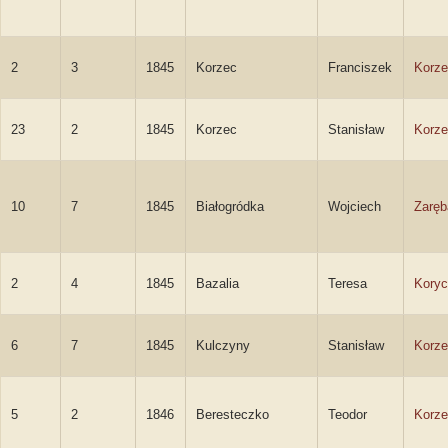
2
3
1845
Korzec
Franciszek
Korze
23
2
1845
Korzec
Stanisław
Korze
10
7
1845
Białogródka
Wojciech
Zaręb
2
4
1845
Bazalia
Teresa
Kory
6
7
1845
Kulczyny
Stanisław
Korze
5
2
1846
Beresteczko
Teodor
Korze