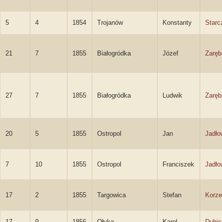
5
4
1854
Trojanów
Konstanty
Starc
21
7
1855
Białogródka
Józef
Zaręb
27
7
1855
Białogródka
Ludwik
Zaręb
20
5
1855
Ostropol
Jan
Jadło
7
10
1855
Ostropol
Franciszek
Jadło
17
2
1855
Targowica
Stefan
Korze
17
9
1856
Ołyka
Karol
Dubis