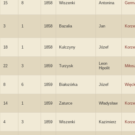
15
8
1858
Wiszenki
Antonina
Germ
3
1
1858
Bazalia
Jan
Korze
18
1
1858
Kulczyny
Józef
Korze
Leon
22
3
1859
Turzysk
Miłos
Hipolit
8
6
1859
Białozórka
Józef
Więck
14
1
1859
Zaturce
Władysław
Korze
4
3
1859
Wiszenki
Kazimierz
Korze