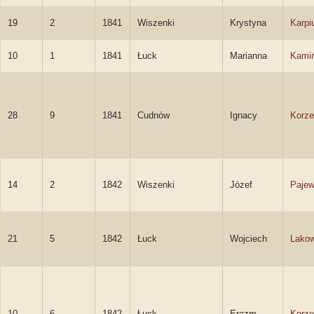
19
2
1841
Wiszenki
Krystyna
Karpi
10
1
1841
Łuck
Marianna
Kami
28
9
1841
Cudnów
Ignacy
Korze
14
2
1842
Wiszenki
Józef
Pajew
21
5
1842
Łuck
Wojciech
Lakow
10
6
1842
Łuck
Erazm
Korze