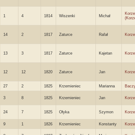
Korze
1
4
1814
Wiszenki
Michał
(Korz
14
2
1817
Zaturce
Rafał
Korze
13
3
1817
Zaturce
Kajetan
Korze
12
12
1820
Zaturce
Jan
Korze
27
2
1825
Krzemieniec
Marianna
Bacz
3
8
1825
Krzemieniec
Jan
Korze
24
7
1825
Ołyka
Szymon
Korze
9
1
1826
Krzemieniec
Konstanty
Korze