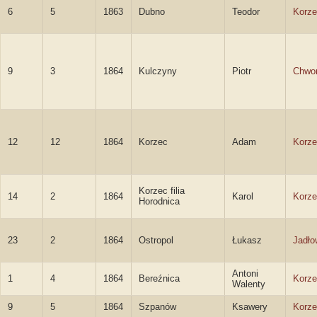
6
5
1863
Dubno
Teodor
Korze
9
3
1864
Kulczyny
Piotr
Chwor
12
12
1864
Korzec
Adam
Korze
Korzec filia
14
2
1864
Karol
Korze
Horodnica
23
2
1864
Ostropol
Łukasz
Jadło
Antoni
1
4
1864
Bereźnica
Korze
Walenty
9
5
1864
Szpanów
Ksawery
Korze