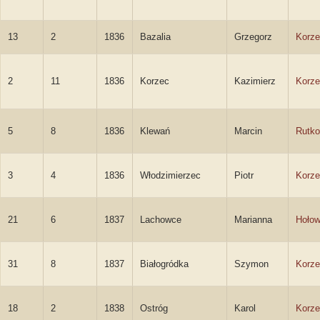
13
2
1836
Bazalia
Grzegorz
Korze
2
11
1836
Korzec
Kazimierz
Korze
5
8
1836
Klewań
Marcin
Rutko
3
4
1836
Włodzimierzec
Piotr
Korze
21
6
1837
Lachowce
Marianna
Hoło
31
8
1837
Białogródka
Szymon
Korze
18
2
1838
Ostróg
Karol
Korze