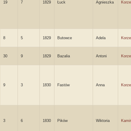
19
7
1829
Łuck
Agnieszka
Korze
8
5
1829
Butowce
Adela
Korze
30
9
1829
Bazalia
Antoni
Korze
9
3
1830
Fastów
Anna
Korze
3
6
1830
Pików
Wiktoria
Kami