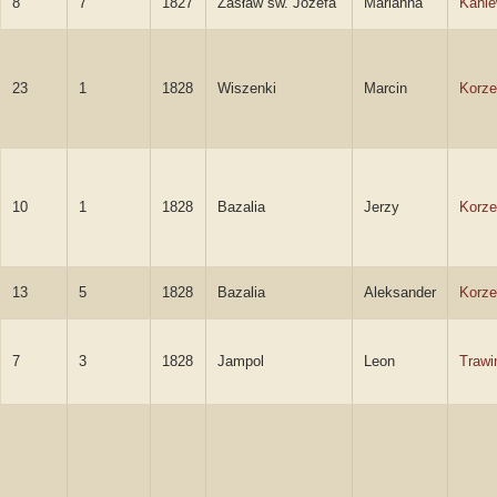
8
7
1827
Zasław św. Józefa
Marianna
Kani
23
1
1828
Wiszenki
Marcin
Korze
10
1
1828
Bazalia
Jerzy
Korze
13
5
1828
Bazalia
Aleksander
Korze
7
3
1828
Jampol
Leon
Trawi