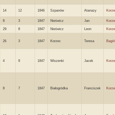
14
12
1846
Szpanów
Atanazy
Korze
8
3
1847
Nieświcz
Jan
Korze
29
8
1847
Nieświcz
Leon
Korze
26
3
1847
Korzec
Teresa
Bagiń
4
9
1847
Wiszenki
Jacek
Korze
8
7
1847
Białogródka
Franciszek
Korze