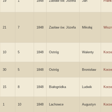
19
1
1848
Zasław św. Józefa
Jan
Frank
21
7
1848
Zasław św. Józefa
Mikołaj
Wiszn
10
5
1848
Ostróg
Walenty
Korze
30
5
1848
Ostróg
Bronisław
Korze
15
8
1848
Białogródka
Ludwik
Korze
1
10
1848
Lachowce
Augustyn
Korze