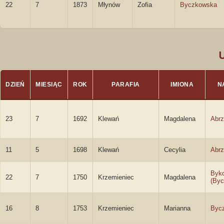
22
7
1873
Młynów
Zofia
Byczkowska
DZIEŃ
MIESIĄC
ROK
PARAFIA
IMIONA
N
23
7
1692
Klewań
Magdalena
Abr
11
5
1698
Klewań
Cecylia
Abr
Byk
22
7
1750
Krzemieniec
Magdalena
(By
16
8
1753
Krzemieniec
Marianna
Byc