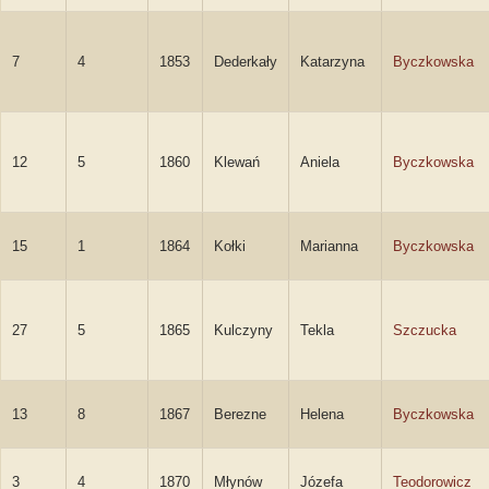
7
4
1853
Dederkały
Katarzyna
Byczkowska
12
5
1860
Klewań
Aniela
Byczkowska
15
1
1864
Kołki
Marianna
Byczkowska
27
5
1865
Kulczyny
Tekla
Szczucka
13
8
1867
Berezne
Helena
Byczkowska
3
4
1870
Młynów
Józefa
Teodorowicz