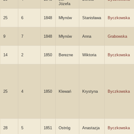
Józefa
25
6
1848
Młynów
Stanisława
Byczkowska
9
7
1848
Młynów
Anna
Grabowska
14
2
1850
Berezne
Wiktoria
Byczkowska
25
4
1850
Klewań
Krystyna
Byczkowska
28
5
1851
Ostróg
Anastazja
Byczkowska