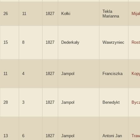
Tekla
26
11
1827
Kołki
Mij
Marianna
15
8
1827
Dederkały
Wawrzyniec
Rost
11
4
1827
Jampol
Franciszka
Kop
28
3
1827
Jampol
Benedykt
Byc
13
6
1827
Jampol
Antoni Jan
Traw