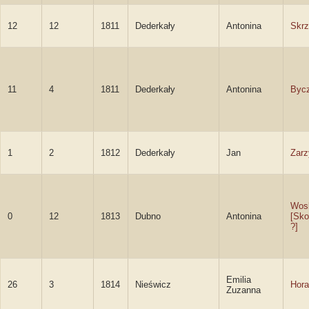
12
12
1811
Dederkały
Antonina
Skr
11
4
1811
Dederkały
Antonina
Byc
1
2
1812
Dederkały
Jan
Zarz
Wosk
0
12
1813
Dubno
Antonina
[Sk
?]
Emilia
26
3
1814
Nieświcz
Hora
Zuzanna