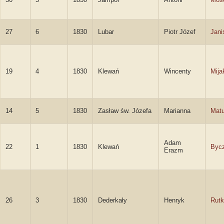
27
6
1830
Lubar
Piotr Józef
Jani
19
4
1830
Klewań
Wincenty
Mija
14
5
1830
Zasław św. Józefa
Marianna
Mat
Adam
22
1
1830
Klewań
Byc
Erazm
26
3
1830
Dederkały
Henryk
Rutk