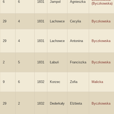
6
6
1831
Jampol
Agnieszka
(Byczkowska)
29
4
1831
Lachowce
Cecylia
Byczkowska
29
4
1831
Lachowce
Antonina
Byczkowska
2
5
1831
Łabuń
Franciszka
Byczkowska
9
6
1832
Korzec
Zofia
Malicka
29
2
1832
Dederkały
Elżbieta
Byczkowska