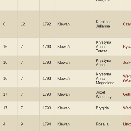
Karolina
6
12
1792
Klewań
Cza
Julianna
Krystyna
16
7
1793
Klewań
Anna
Byc
Teresa
Krystyna
16
7
1793
Klewań
Jur
Anna
Krystyna
Wer
16
7
1793
Klewań
Anna
(We
Magdalena
Józef
17
7
1793
Klewań
Gut
Wincenty
17
7
1793
Klewań
Brygida
Wad
4
9
1794
Klewań
Rozalia
Lin