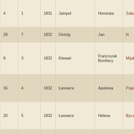
4
1
1831
Jampol
Honorata
Sab
29
7
1832
Ostróg
Jan
N
Franciszek
9
3
1832
Klewań
Mija
Bonifacy
16
4
1832
Łanowce
Apolonia
Popi
20
5
1832
Łanowce
Helena
Byc