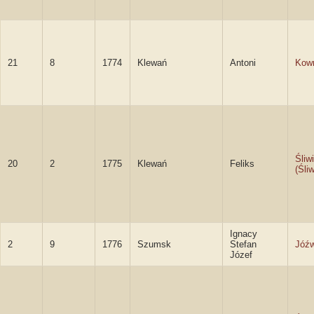
21
8
1774
Klewań
Antoni
Kow
Śliw
20
2
1775
Klewań
Feliks
(Śliw
Ignacy
2
9
1776
Szumsk
Stefan
Jóźw
Józef