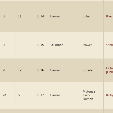
3
11
1814
Klewań
Julia
Kle
9
1
1815
Szumbar
Paweł
Stol
Dol
20
12
1816
Klewań
Józefa
[Dal
Mateusz
24
5
1817
Klewań
Karol
Koby
Roman