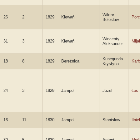
Wiktor
26
2
1829
Klewań
Porc
Bolesław
Wincenty
31
3
1829
Klewań
Mija
Aleksander
Kunegunda
18
8
1829
Bereźnica
Karł
Krystyna
24
3
1829
Jampol
Józef
Łoś
16
11
1830
Jampol
Stanisław
Ilnic
30
5
1830
Jampol
Antoni
Mośc