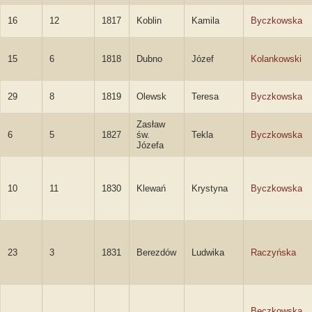
16
12
1817
Koblin
Kamila
Byczkowska
15
6
1818
Dubno
Józef
Kolankowski
29
8
1819
Olewsk
Teresa
Byczkowska
Zasław
6
5
1827
św.
Tekla
Byczkowska
Józefa
10
11
1830
Klewań
Krystyna
Byczkowska
23
3
1831
Berezdów
Ludwika
Raczyńska
Beczkowska