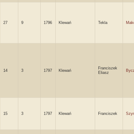
27
9
1796
Klewań
Tekla
Mak
Franciszek
14
3
1797
Klewań
Byc
Eliasz
15
3
1797
Klewań
Franciszek
Szy