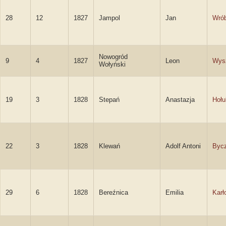
28
12
1827
Jampol
Jan
Wrób
Nowogród
9
4
1827
Leon
Wys
Wołyński
19
3
1828
Stepań
Anastazja
Hołu
22
3
1828
Klewań
Adolf Antoni
Byc
29
6
1828
Bereźnica
Emilia
Karł