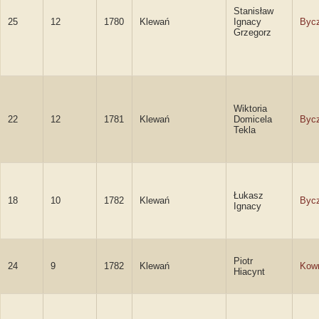
Stanisław
25
12
1780
Klewań
Ignacy
Byc
Grzegorz
Wiktoria
22
12
1781
Klewań
Domicela
Byc
Tekla
Łukasz
18
10
1782
Klewań
Byc
Ignacy
Piotr
24
9
1782
Klewań
Kow
Hiacynt