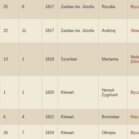
25
8
1817
Zasław św. Józefa
Rozalia
Byc
22
11
1817
Zasław św. Józefa
Andrzej
Słow
Mela
13
1
1818
Szumbar
Marianna
(Ome
Henryk
1
1
1820
Klewań
Byc
Zygmunt
6
4
1821
Klewań
Bronisław
Klec
26
7
1824
Klewań
Olimpia
Byc