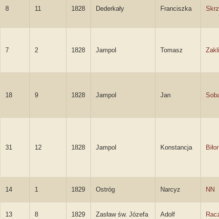
8
11
1828
Dederkały
Franciszka
Skr
7
2
1828
Jampol
Tomasz
Zakl
18
9
1828
Jampol
Jan
Soba
31
12
1828
Jampol
Konstancja
Biło
14
1
1829
Ostróg
Narcyz
NN
13
8
1829
Zasław św. Józefa
Adolf
Rac