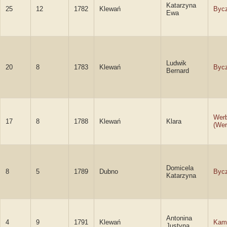
Katarzyna
25
12
1782
Klewań
Byc
Ewa
Ludwik
20
8
1783
Klewań
Byc
Bernard
Wer
17
8
1788
Klewań
Klara
(We
Domicela
8
5
1789
Dubno
Byc
Katarzyna
Antonina
4
9
1791
Klewań
Kam
Justyna