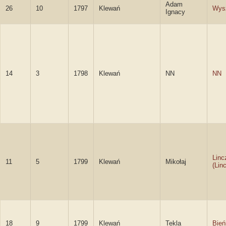
Adam
26
10
1797
Klewań
Wys
Ignacy
14
3
1798
Klewań
NN
NN
Linc
11
5
1799
Klewań
Mikołaj
(Lin
18
9
1799
Klewań
Tekla
Bie