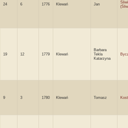
Śliw
24
6
1776
Klewań
Jan
(Śliw
Barbara
19
12
1779
Klewań
Tekla
Byc
Katarzyna
9
3
1780
Klewań
Tomasz
Kos