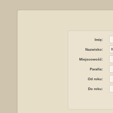
Imię:
Nazwisko:
Miejscowość:
Parafia:
Od roku:
Do roku: