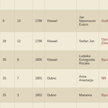
Jan
9
10
1799
Klewań
Nepomucen
Gryl
Erazm
Osic
28
12
1799
Klewań
Stefan Jan
(Osi
Ludwika
30
8
1800
Klewań
Kunegunda
Byc
Rozalia
Anna
15
7
1801
Dubno
NN
Anastazja
25
3
1802
Dubno
Marianna
Byc