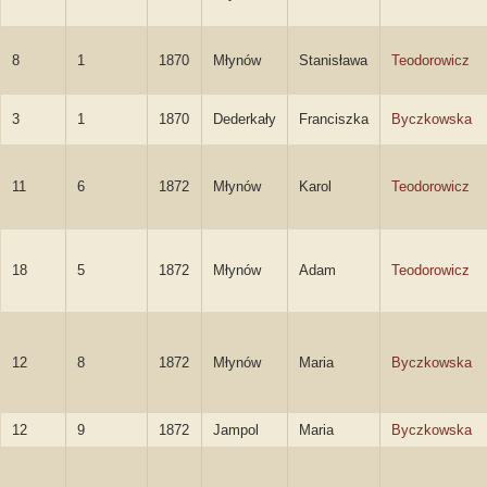
8
1
1870
Młynów
Stanisława
Teodorowicz
3
1
1870
Dederkały
Franciszka
Byczkowska
11
6
1872
Młynów
Karol
Teodorowicz
18
5
1872
Młynów
Adam
Teodorowicz
12
8
1872
Młynów
Maria
Byczkowska
12
9
1872
Jampol
Maria
Byczkowska