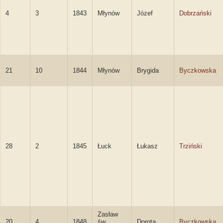
4
3
1843
Młynów
Józef
Dobrzański
21
10
1844
Młynów
Brygida
Byczkowska
28
2
1845
Łuck
Łukasz
Trziński
Zasław
20
4
1848
św.
Dorota
Byczkowska