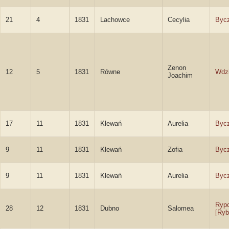
21
4
1831
Lachowce
Cecylia
Byc
Zenon
12
5
1831
Równe
Wdz
Joachim
17
11
1831
Klewań
Aurelia
Byc
9
11
1831
Klewań
Zofia
Byc
9
11
1831
Klewań
Aurelia
Byc
Ryp
28
12
1831
Dubno
Salomea
[Ryb