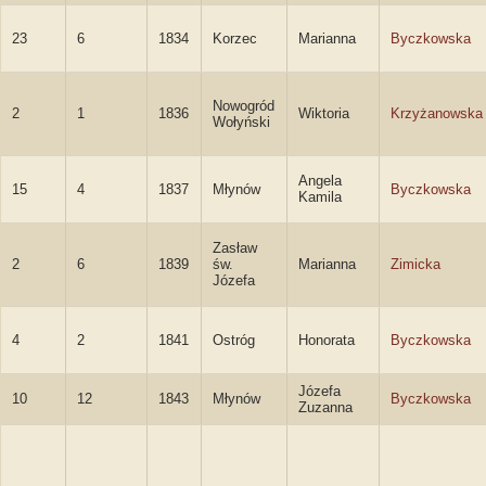
23
6
1834
Korzec
Marianna
Byczkowska
Nowogród
2
1
1836
Wiktoria
Krzyżanowska
Wołyński
Angela
15
4
1837
Młynów
Byczkowska
Kamila
Zasław
2
6
1839
św.
Marianna
Zimicka
Józefa
4
2
1841
Ostróg
Honorata
Byczkowska
Józefa
10
12
1843
Młynów
Byczkowska
Zuzanna