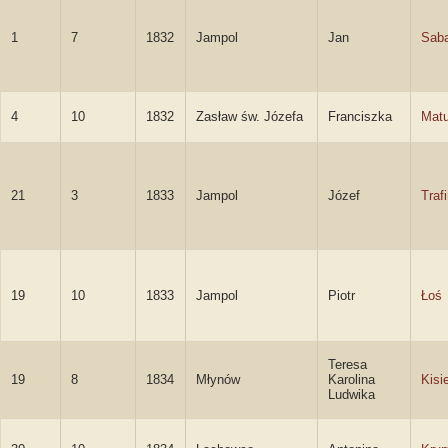
1
7
1832
Jampol
Jan
Saba
4
10
1832
Zasław św. Józefa
Franciszka
Mat
21
3
1833
Jampol
Józef
Traf
19
10
1833
Jampol
Piotr
Łoś
Teresa
19
8
1834
Młynów
Karolina
Kisie
Ludwika