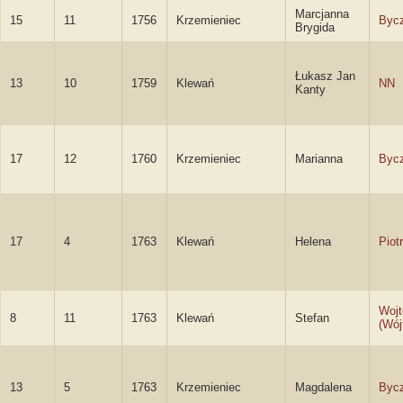
Marcjanna
15
11
1756
Krzemieniec
Byc
Brygida
Łukasz Jan
13
10
1759
Klewań
NN
Kanty
17
12
1760
Krzemieniec
Marianna
Byc
17
4
1763
Klewań
Helena
Piot
Wojt
8
11
1763
Klewań
Stefan
(Wój
13
5
1763
Krzemieniec
Magdalena
Byc