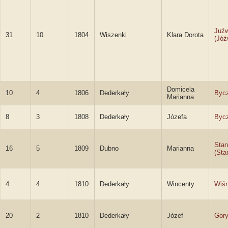
Juźw
31
10
1804
Wiszenki
Klara Dorota
(Jóź
Domicela
10
4
1806
Dederkały
Byc
Marianna
8
3
1808
Dederkały
Józefa
Byc
Sta
16
5
1809
Dubno
Marianna
(Sta
4
4
1810
Dederkały
Wincenty
Wiśn
20
2
1810
Dederkały
Józef
Gor