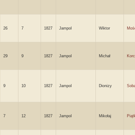
26
7
1827
Jampol
Wiktor
Mośc
29
9
1827
Jampol
Michał
Korc
9
10
1827
Jampol
Dionizy
Soba
7
12
1827
Jampol
Mikołaj
Piąt