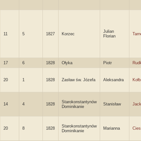
Julian
11
5
1827
Korzec
Tarn
Florian
17
6
1828
Ołyka
Piotr
Rud
20
1
1828
Zasław św. Józefa
Aleksandra
Kołb
Starokonstantynów
14
4
1828
Stanisław
Jack
Dominikanie
Starokonstantynów
20
8
1828
Marianna
Cies
Dominikanie