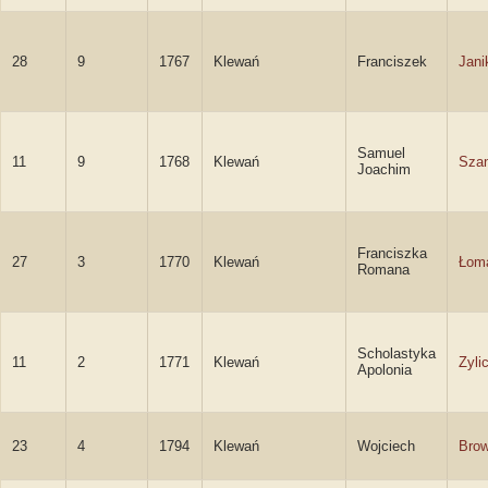
28
9
1767
Klewań
Franciszek
Jani
Samuel
11
9
1768
Klewań
Sza
Joachim
Franciszka
27
3
1770
Klewań
Łom
Romana
Scholastyka
11
2
1771
Klewań
Zyli
Apolonia
23
4
1794
Klewań
Wojciech
Brow