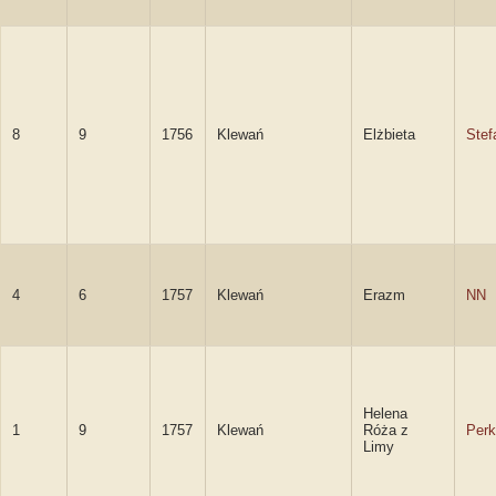
8
9
1756
Klewań
Elżbieta
Stef
4
6
1757
Klewań
Erazm
NN
Helena
1
9
1757
Klewań
Róża z
Per
Limy