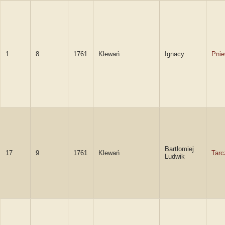
1
8
1761
Klewań
Ignacy
Pnie
Bartłomiej
17
9
1761
Klewań
Tarc
Ludwik