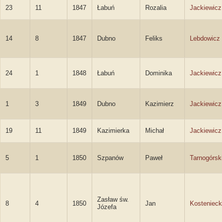
23
11
1847
Łabuń
Rozalia
Jackiewicz
14
8
1847
Dubno
Feliks
Lebdowicz
24
1
1848
Łabuń
Dominika
Jackiewicz
1
3
1849
Dubno
Kazimierz
Jackiewicz
19
11
1849
Kazimierka
Michał
Jackiewicz
5
1
1850
Szpanów
Paweł
Tarnogórsk
Zasław św.
8
4
1850
Jan
Kostenieck
Józefa