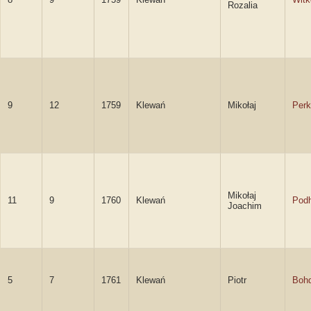
Rozalia
9
12
1759
Klewań
Mikołaj
Perk
Mikołaj
11
9
1760
Klewań
Podh
Joachim
5
7
1761
Klewań
Piotr
Boh