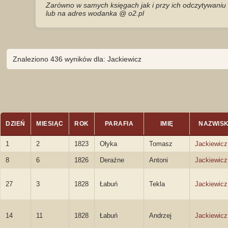
Zarówno w samych księgach jak i przy ich odczytywaniu 
lub na adres wodanka @ o2.pl
Znaleziono 436 wyników dla: Jackiewicz
DZIEŃ
MIESIĄC
ROK
PARAFIA
IMIĘ
NAZWIS
1
2
1823
Ołyka
Tomasz
Jackiewicz
8
6
1826
Deraźne
Antoni
Jackiewicz
27
3
1828
Łabuń
Tekla
Jackiewicz
14
11
1828
Łabuń
Andrzej
Jackiewicz