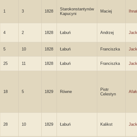
Starokonstantynów
1
3
1828
Maciej
Ihna
Kapucyni
4
2
1828
Łabuń
Andrzej
Jack
5
10
1828
Łabuń
Franciszka
Jack
25
11
1828
Łabuń
Franciszka
Jack
Piotr
18
5
1829
Równe
Afał
Celestyn
28
10
1829
Łabuń
Kalikst
Jack