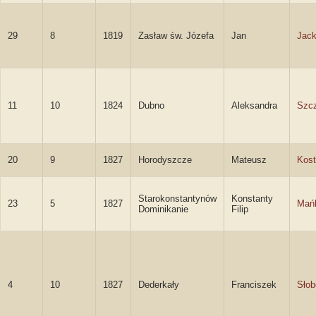
29
8
1819
Zasław św. Józefa
Jan
Jack
11
10
1824
Dubno
Aleksandra
Szc
20
9
1827
Horodyszcze
Mateusz
Kost
Starokonstantynów
Konstanty
23
5
1827
Mań
Dominikanie
Filip
4
10
1827
Dederkały
Franciszek
Słob