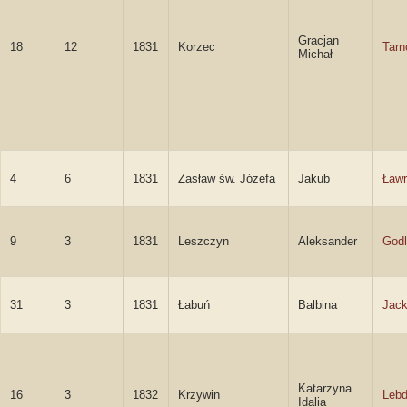
Gracjan
18
12
1831
Korzec
Tarn
Michał
4
6
1831
Zasław św. Józefa
Jakub
Ławr
9
3
1831
Leszczyn
Aleksander
Godl
31
3
1831
Łabuń
Balbina
Jack
Katarzyna
16
3
1832
Krzywin
Leb
Idalia