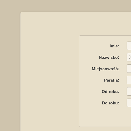
Imię:
Nazwisko:
Miejscowość:
Parafia:
Od roku:
Do roku: