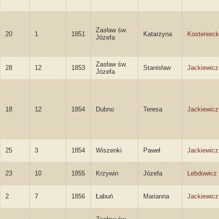
Zasław św.
20
1
1851
Katarzyna
Kosteniec
Józefa
Zasław św.
28
12
1853
Stanisław
Jackiewicz
Józefa
18
12
1854
Dubno
Teresa
Jackiewicz
25
3
1854
Wiszenki
Paweł
Jackiewicz
23
10
1855
Krzywin
Józefa
Lebdowicz
2
7
1856
Łabuń
Marianna
Jackiewicz