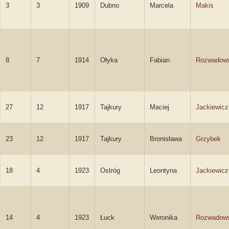
3
3
1909
Dubno
Marcela
Makis
8
7
1914
Ołyka
Fabian
Rozwadows
27
12
1917
Tajkury
Maciej
Jackiewicz
23
12
1917
Tajkury
Bronisława
Grzybek
18
4
1923
Ostróg
Leontyna
Jackiewicz
14
4
1923
Łuck
Weronika
Rozwadow