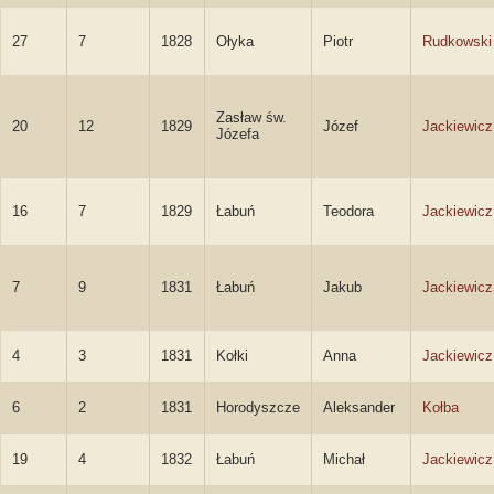
27
7
1828
Ołyka
Piotr
Rudkowski
Zasław św.
20
12
1829
Józef
Jackiewicz
Józefa
16
7
1829
Łabuń
Teodora
Jackiewicz
7
9
1831
Łabuń
Jakub
Jackiewicz
4
3
1831
Kołki
Anna
Jackiewicz
6
2
1831
Horodyszcze
Aleksander
Kołba
19
4
1832
Łabuń
Michał
Jackiewicz