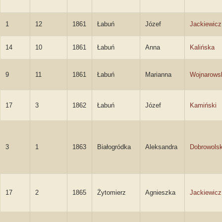
1
12
1861
Łabuń
Józef
Jackiewicz
14
10
1861
Łabuń
Anna
Kalińska
9
11
1861
Łabuń
Marianna
Wojnarows
17
3
1862
Łabuń
Józef
Kamiński
3
1
1863
Białogródka
Aleksandra
Dobrowols
17
2
1865
Żytomierz
Agnieszka
Jackiewicz