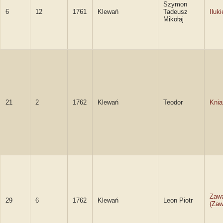
Szymon
6
12
1761
Klewań
Tadeusz
Iluk
Mikołaj
21
2
1762
Klewań
Teodor
Knia
Zaw
29
6
1762
Klewań
Leon Piotr
(Zaw