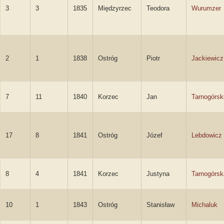
3
3
1835
Międzyrzec
Teodora
Wurumzer
2
1
1838
Ostróg
Piotr
Jackiewicz
7
11
1840
Korzec
Jan
Tarnogórsk
17
8
1841
Ostróg
Józef
Lebdowicz
8
4
1841
Korzec
Justyna
Tarnogórsk
10
1
1843
Ostróg
Stanisław
Michaluk