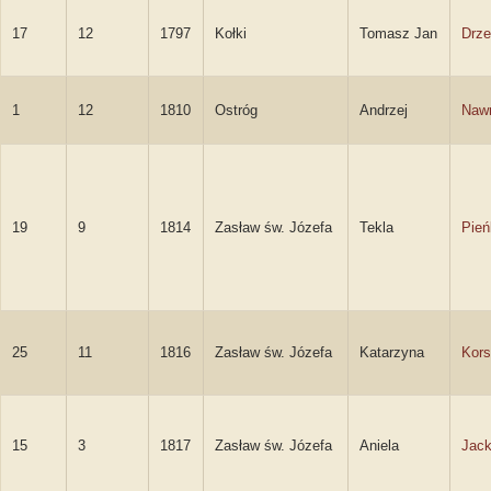
17
12
1797
Kołki
Tomasz Jan
Drze
1
12
1810
Ostróg
Andrzej
Nawr
19
9
1814
Zasław św. Józefa
Tekla
Pie
25
11
1816
Zasław św. Józefa
Katarzyna
Kor
15
3
1817
Zasław św. Józefa
Aniela
Jack