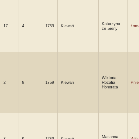
Katarzyna
17
4
1759
Klewań
Łom
ze Sieny
Wiktoria
2
9
1759
Klewań
Rozalia
Pni
Honorata
Marianna
8
9
1759
Klewań
Wit