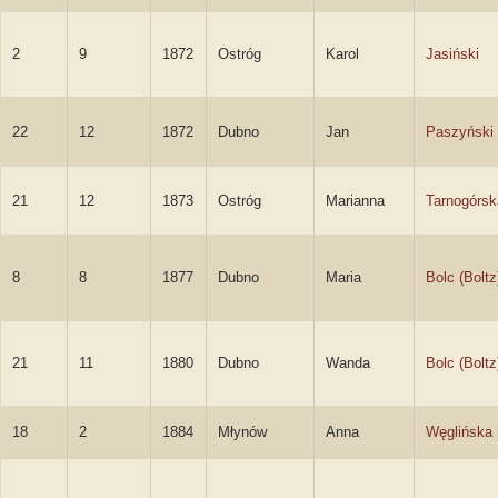
2
9
1872
Ostróg
Karol
Jasiński
22
12
1872
Dubno
Jan
Paszyński
21
12
1873
Ostróg
Marianna
Tarnogórsk
8
8
1877
Dubno
Maria
Bolc (Boltz
21
11
1880
Dubno
Wanda
Bolc (Boltz
18
2
1884
Młynów
Anna
Węglińska