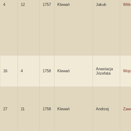
4
12
1757
Klewań
Jakub
Witk
Anastazja
16
4
1758
Klewań
Woj
Józefata
27
11
1758
Klewań
Andrzej
Zaw