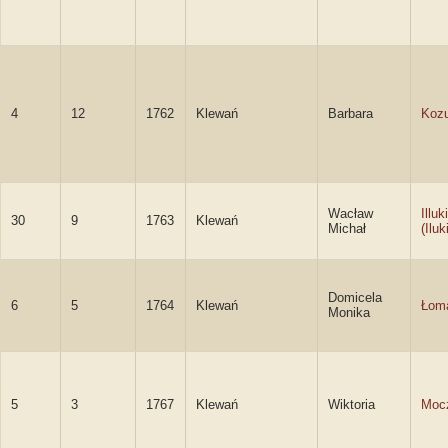
4
12
1762
Klewań
Barbara
Koz
Wacław
Illu
30
9
1763
Klewań
Michał
(Ilu
Domicela
6
5
1764
Klewań
Łom
Monika
5
3
1767
Klewań
Wiktoria
Moc