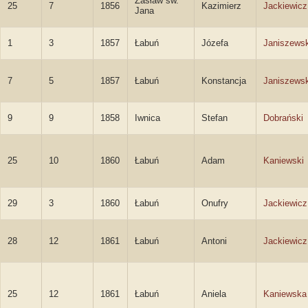
Zasław św.
25
7
1856
Kazimierz
Jackiewicz
Jana
1
3
1857
Łabuń
Józefa
Janiszews
7
5
1857
Łabuń
Konstancja
Janiszews
9
9
1858
Iwnica
Stefan
Dobrański
25
10
1860
Łabuń
Adam
Kaniewski
29
3
1860
Łabuń
Onufry
Jackiewicz
28
12
1861
Łabuń
Antoni
Jackiewicz
25
12
1861
Łabuń
Aniela
Kaniewska