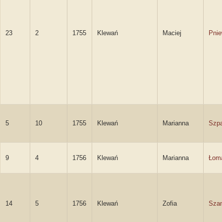
23
2
1755
Klewań
Maciej
Pnie
5
10
1755
Klewań
Marianna
Szp
9
4
1756
Klewań
Marianna
Łom
14
5
1756
Klewań
Zofia
Sza