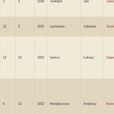
1
3
1830
Teofilpol
Jan
Janic
12
2
1831
Lachowce
Julianna
Susk
12
10
1831
Iwnica
Łukasz
Gąse
6
12
1832
Horodyszcze
Ambroży
Korz