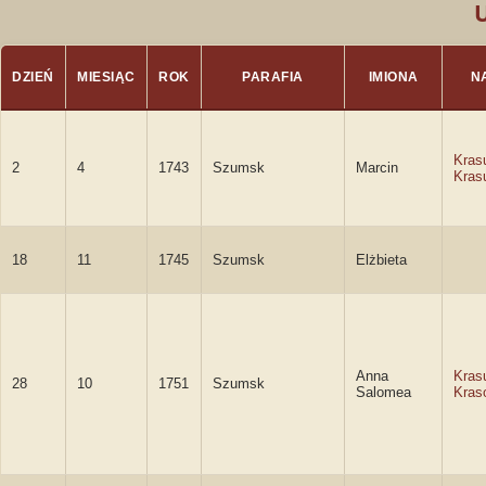
DZIEŃ
MIESIĄC
ROK
PARAFIA
IMIONA
N
Kras
2
4
1743
Szumsk
Marcin
Kras
18
11
1745
Szumsk
Elżbieta
Anna
Kras
28
10
1751
Szumsk
Salomea
Kras