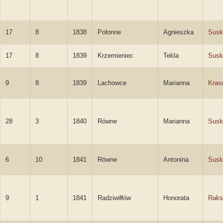
17
8
1838
Połonne
Agnieszka
Susk
17
8
1839
Krzemieniec
Tekla
Susk
9
8
1839
Lachowce
Marianna
Kras
28
3
1840
Równe
Marianna
Susk
6
10
1841
Równe
Antonina
Susk
9
1
1841
Radziwiłłów
Honorata
Raks