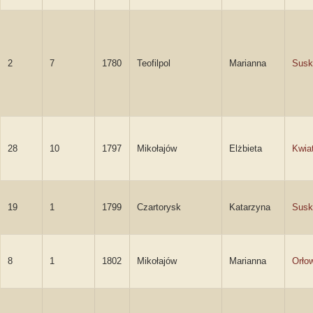
2
7
1780
Teofilpol
Marianna
Susk
28
10
1797
Mikołajów
Elżbieta
Kwia
19
1
1799
Czartorysk
Katarzyna
Susk
8
1
1802
Mikołajów
Marianna
Orło