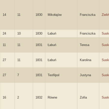
14
11
1830
Mikołajów
Franciszka
Zieli
24
10
1830
Łabuń
Franciszka
Susk
11
11
1831
Łabuń
Teresa
Susk
27
11
1831
Łabuń
Karolina
Susk
27
7
1831
Teofilpol
Justyna
Susk
16
2
1832
Równe
Zofia
Susk