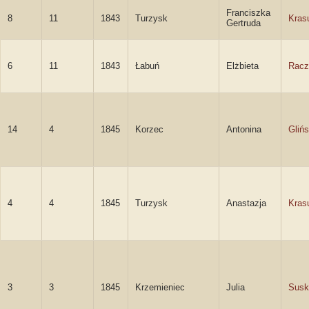
Franciszka
8
11
1843
Turzysk
Kras
Gertruda
6
11
1843
Łabuń
Elżbieta
Racz
14
4
1845
Korzec
Antonina
Gliń
4
4
1845
Turzysk
Anastazja
Kras
3
3
1845
Krzemieniec
Julia
Susk