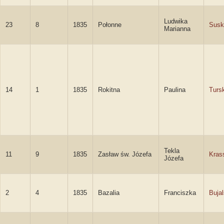
Ludwika
23
8
1835
Połonne
Susk
Marianna
14
1
1835
Rokitna
Paulina
Turs
Tekla
11
9
1835
Zasław św. Józefa
Kras
Józefa
2
4
1835
Bazalia
Franciszka
Buja