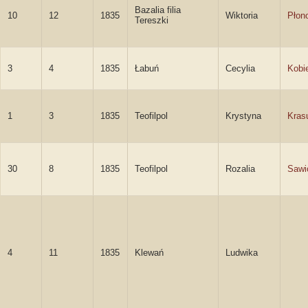
Bazalia filia
10
12
1835
Wiktoria
Płon
Tereszki
3
4
1835
Łabuń
Cecylia
Kobi
1
3
1835
Teofilpol
Krystyna
Kras
30
8
1835
Teofilpol
Rozalia
Sawi
4
11
1835
Klewań
Ludwika