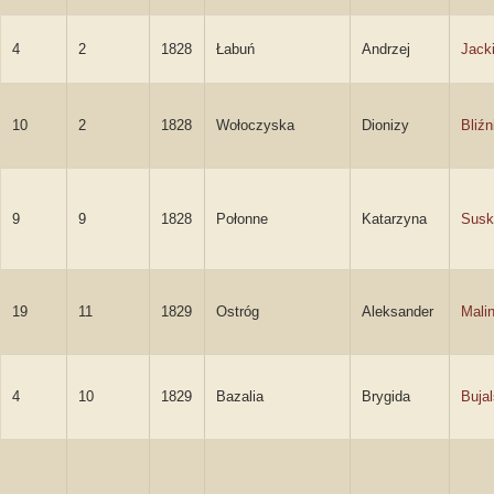
4
2
1828
Łabuń
Andrzej
Jack
10
2
1828
Wołoczyska
Dionizy
Bliźn
9
9
1828
Połonne
Katarzyna
Susk
19
11
1829
Ostróg
Aleksander
Mali
4
10
1829
Bazalia
Brygida
Buja