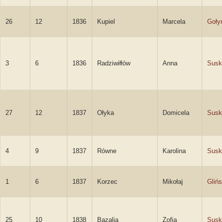
26
12
1836
Kupiel
Marcela
Goły
3
6
1836
Radziwiłłów
Anna
Susk
27
12
1837
Ołyka
Domicela
Susk
4
9
1837
Równe
Karolina
Susk
1
6
1837
Korzec
Mikołaj
Glińs
25
10
1838
Bazalia
Zofia
Susk