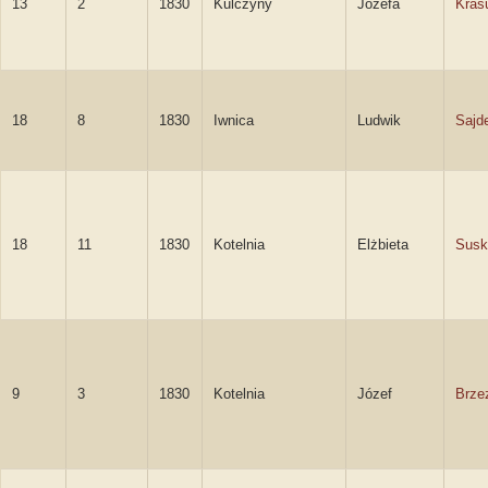
13
2
1830
Kulczyny
Józefa
Kras
18
8
1830
Iwnica
Ludwik
Sajd
18
11
1830
Kotelnia
Elżbieta
Susk
9
3
1830
Kotelnia
Józef
Brzez