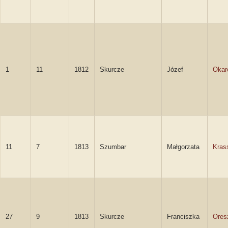
1
11
1812
Skurcze
Józef
Okar
11
7
1813
Szumbar
Małgorzata
Kras
27
9
1813
Skurcze
Franciszka
Ores