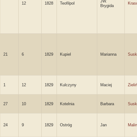
JW.
12
1828
Teofilpol
Kras
Brygida
21
6
1829
Kupiel
Marianna
Susk
1
12
1829
Kulczyny
Maciej
Zieli
27
10
1829
Kotelnia
Barbara
Susk
24
9
1829
Ostróg
Jan
Mali