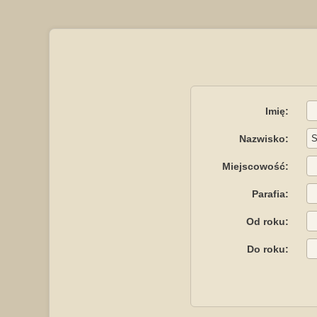
Imię:
Nazwisko:
Miejscowość:
Parafia:
Od roku:
Do roku: