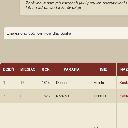
Zarówno w samych księgach jak i przy ich odczytywaniu 
lub na adres wodanka @ o2.pl
Znaleziono 355 wyników dla: Suska
DZIEŃ
MIESIĄC
ROK
PARAFIA
IMIĘ
NAZ
1
12
1815
Dubno
Aniela
Susk
3
6
1825
Kotelnia
Urszula
Kost