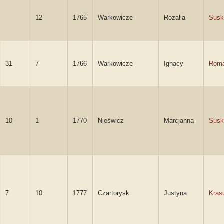
12
1765
Warkowicze
Rozalia
Susk
31
7
1766
Warkowicze
Ignacy
Roma
10
1
1770
Nieświcz
Marcjanna
Susk
7
10
1777
Czartorysk
Justyna
Kras