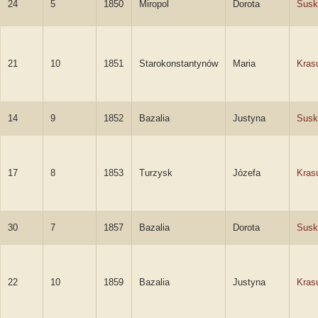
24
5
1850
Miropol
Dorota
Susk
21
10
1851
Starokonstantynów
Maria
Kras
14
9
1852
Bazalia
Justyna
Susk
17
8
1853
Turzysk
Józefa
Kras
30
7
1857
Bazalia
Dorota
Susk
22
10
1859
Bazalia
Justyna
Kras