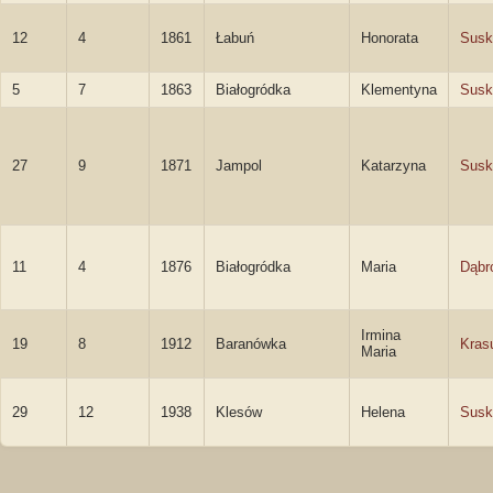
12
4
1861
Łabuń
Honorata
Susk
5
7
1863
Białogródka
Klementyna
Susk
27
9
1871
Jampol
Katarzyna
Susk
11
4
1876
Białogródka
Maria
Dąbr
Irmina
19
8
1912
Baranówka
Kras
Maria
29
12
1938
Klesów
Helena
Susk