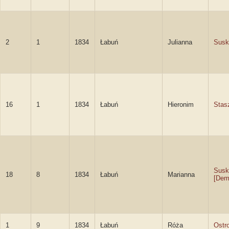
2
1
1834
Łabuń
Julianna
Susk
16
1
1834
Łabuń
Hieronim
Stas
Susk
18
8
1834
Łabuń
Marianna
[Dem
1
9
1834
Łabuń
Róża
Ostr