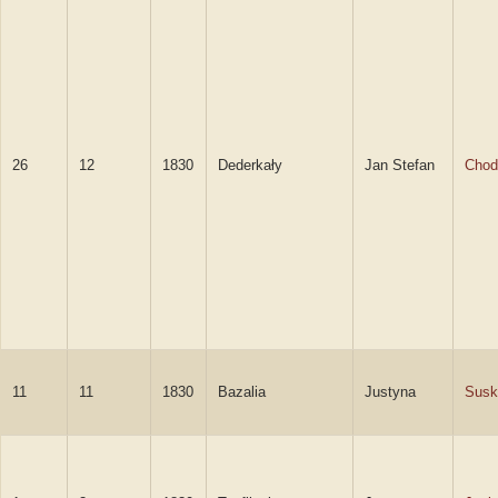
26
12
1830
Dederkały
Jan Stefan
Chod
11
11
1830
Bazalia
Justyna
Susk