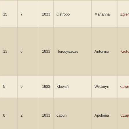
15
7
1833
Ostropol
Marianna
Zgie
13
6
1833
Horodyszcze
Antonina
Krot
5
9
1833
Klewań
Wiktoryn
Ławi
8
2
1833
Łabuń
Apolonia
Czaj