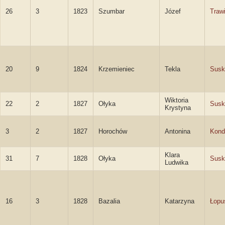
26
3
1823
Szumbar
Józef
Traw
20
9
1824
Krzemieniec
Tekla
Susk
Wiktoria
22
2
1827
Ołyka
Susk
Krystyna
3
2
1827
Horochów
Antonina
Kond
Klara
31
7
1828
Ołyka
Susk
Ludwika
16
3
1828
Bazalia
Katarzyna
Łopu