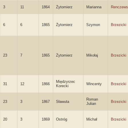
3
11
1864
Żytomierz
Marianna
Renczews
6
6
1865
Żytomierz
Szymon
Brzezicki
23
7
1865
Żytomierz
Mikołaj
Brzezicki
Międzyrzec
31
12
1866
Wincenty
Brzezicki
Korecki
Roman
23
3
1867
Sławuta
Brzezicki
Julian
20
3
1869
Ostróg
Michał
Brzezicki