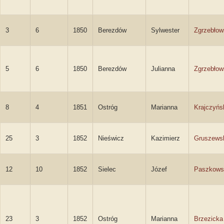
3
6
1850
Berezdów
Sylwester
Zgrzebłow
5
6
1850
Berezdów
Julianna
Zgrzebłow
8
4
1851
Ostróg
Marianna
Krajczyńs
25
3
1852
Nieświcz
Kazimierz
Gruszews
12
10
1852
Sielec
Józef
Paszkows
23
3
1852
Ostróg
Marianna
Brzezicka