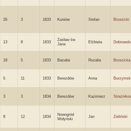
26
3
1833
Kuniów
Stefan
Brzezicki
Zasław św.
13
8
1833
Elżbieta
Dobrowol
Jana
18
5
1833
Bazalia
Rozalia
Brzezicka
5
11
1833
Berezdów
Anna
Burzymsk
3
3
1834
Berezdów
Kazimierz
Strażniko
Nowogród
8
12
1834
Jan
Zieliński
Wołyński