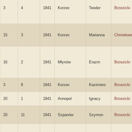
3
4
1841
Korzec
Teodor
Brzezicki
15
3
1841
Korzec
Marianna
Chmielow
16
2
1841
Młynów
Erazm
Brzezicki
3
8
1841
Korzec
Kazimierz
Brzezicki
20
1
1841
Annopol
Ignacy
Brzezicki
20
11
1841
Szpanów
Szymon
Brzezicki