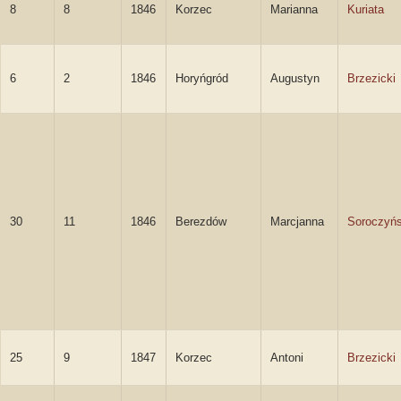
8
8
1846
Korzec
Marianna
Kuriata
6
2
1846
Horyńgród
Augustyn
Brzezicki
30
11
1846
Berezdów
Marcjanna
Soroczyń
25
9
1847
Korzec
Antoni
Brzezicki