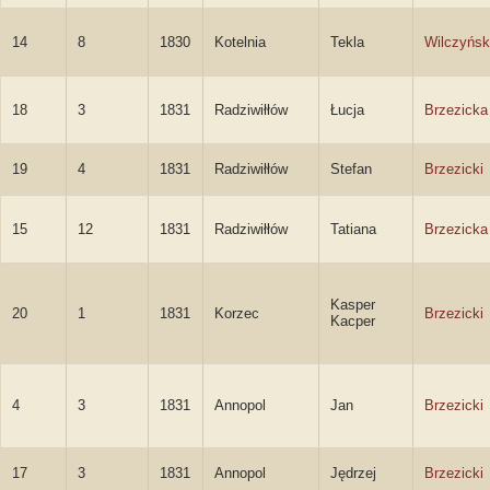
14
8
1830
Kotelnia
Tekla
Wilczyńs
18
3
1831
Radziwiłłów
Łucja
Brzezicka
19
4
1831
Radziwiłłów
Stefan
Brzezicki
15
12
1831
Radziwiłłów
Tatiana
Brzezicka
Kasper
20
1
1831
Korzec
Brzezicki
Kacper
4
3
1831
Annopol
Jan
Brzezicki
17
3
1831
Annopol
Jędrzej
Brzezicki