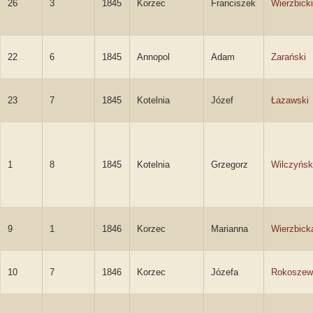
26
3
1845
Korzec
Franciszek
Wierzbicki
22
6
1845
Annopol
Adam
Zarański
23
7
1845
Kotelnia
Józef
Łazawski
1
8
1845
Kotelnia
Grzegorz
Wilczyńsk
9
1
1846
Korzec
Marianna
Wierzbick
10
7
1846
Korzec
Józefa
Rokoszew