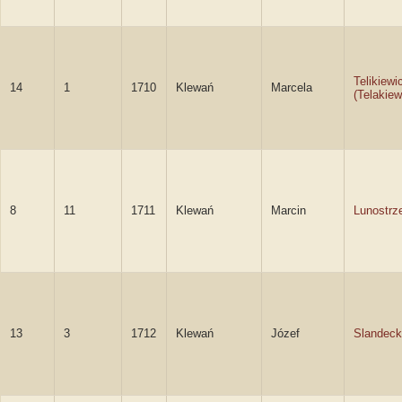
Telikiewi
14
1
1710
Klewań
Marcela
(Telakiew
8
11
1711
Klewań
Marcin
Lunostrze
13
3
1712
Klewań
Józef
Slandec