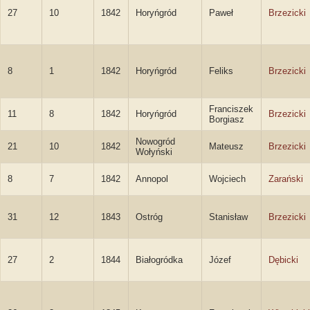
27
10
1842
Horyńgród
Paweł
Brzezicki
8
1
1842
Horyńgród
Feliks
Brzezicki
Franciszek
11
8
1842
Horyńgród
Brzezicki
Borgiasz
Nowogród
21
10
1842
Mateusz
Brzezicki
Wołyński
8
7
1842
Annopol
Wojciech
Zarański
31
12
1843
Ostróg
Stanisław
Brzezicki
27
2
1844
Białogródka
Józef
Dębicki