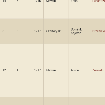
14
3
1715
Klewań
Zofia
Lunostrz
Dominik
8
8
1717
Czartorysk
Brzezicki
Kajetan
12
1
1717
Klewań
Antoni
Zieliński