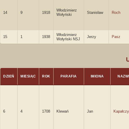
Włodzimierz
14
9
1918
Stanisław
Roch
Wołyński
Włodzimierz
15
1
1938
Jerzy
Pasz
Wołyński NSJ
DZIEŃ
MIESIĄC
ROK
PARAFIA
IMIONA
NAZW
6
4
1708
Klewań
Jan
Kapałczy