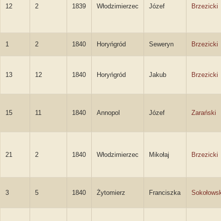
12
2
1839
Włodzimierzec
Józef
Brzezicki
1
2
1840
Horyńgród
Seweryn
Brzezicki
13
12
1840
Horyńgród
Jakub
Brzezicki
15
11
1840
Annopol
Józef
Zarański
21
2
1840
Włodzimierzec
Mikołaj
Brzezicki
3
5
1840
Żytomierz
Franciszka
Sokołows