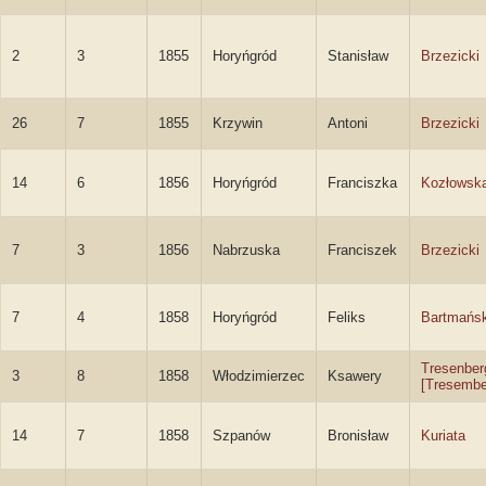
2
3
1855
Horyńgród
Stanisław
Brzezicki
26
7
1855
Krzywin
Antoni
Brzezicki
14
6
1856
Horyńgród
Franciszka
Kozłowsk
7
3
1856
Nabrzuska
Franciszek
Brzezicki
7
4
1858
Horyńgród
Feliks
Bartmańsk
Tresenber
3
8
1858
Włodzimierzec
Ksawery
[Tresembe
14
7
1858
Szpanów
Bronisław
Kuriata