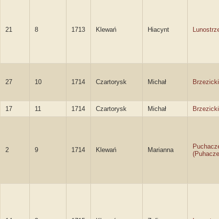
21
8
1713
Klewań
Hiacynt
Lunostrze
27
10
1714
Czartorysk
Michał
Brzezicki
17
11
1714
Czartorysk
Michał
Brzezicki
Puchacz
2
9
1714
Klewań
Marianna
(Puhacze