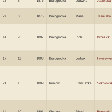
23
8
1876
Białogródka
Ludwika
Jasielska
27
8
1876
Białogródka
Maria
Jasielska
14
9
1887
Białogródka
Piotr
Brzezicki
17
11
1888
Białogródka
Ludwik
Hryniewie
21
1
1889
Kuniów
Franciszka
Sokołows
11
10
1891
Sławuta
Józef
Brzezicki