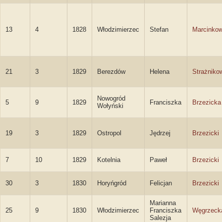
13
4
1828
Włodzimierzec
Stefan
Marcinkow
21
3
1829
Berezdów
Helena
Strażniko
Nowogród
5
9
1829
Franciszka
Brzezicka
Wołyński
19
3
1829
Ostropol
Jędrzej
Brzezicki
7
10
1829
Kotelnia
Paweł
Brzezicki
30
3
1830
Horyńgród
Felicjan
Brzezicki
Marianna
25
9
1830
Włodzimierzec
Franciszka
Węgrzeck
Salezja