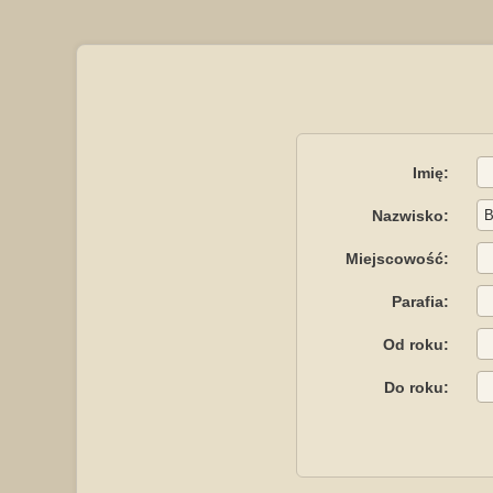
Imię:
Nazwisko:
Miejscowość:
Parafia:
Od roku:
Do roku: