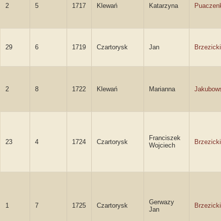
2
5
1717
Klewań
Katarzyna
Puaczen
29
6
1719
Czartorysk
Jan
Brzezicki
2
8
1722
Klewań
Marianna
Jakubow
Franciszek
23
4
1724
Czartorysk
Brzezicki
Wojciech
Gerwazy
1
7
1725
Czartorysk
Brzezicki
Jan