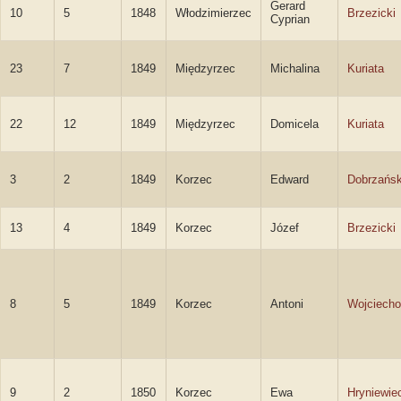
Gerard
10
5
1848
Włodzimierzec
Brzezicki
Cyprian
23
7
1849
Międzyrzec
Michalina
Kuriata
22
12
1849
Międzyrzec
Domicela
Kuriata
3
2
1849
Korzec
Edward
Dobrzańsk
13
4
1849
Korzec
Józef
Brzezicki
8
5
1849
Korzec
Antoni
Wojciecho
9
2
1850
Korzec
Ewa
Hryniewie