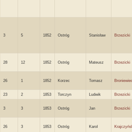
3
5
1852
Ostróg
Stanisław
Brzezicki
28
12
1852
Ostróg
Mateusz
Brzezicki
26
1
1852
Korzec
Tomasz
Broniewie
23
2
1853
Torczyn
Ludwik
Brzezicki
3
3
1853
Ostróg
Jan
Brzezicki
26
3
1853
Ostróg
Karol
Krajczyńs