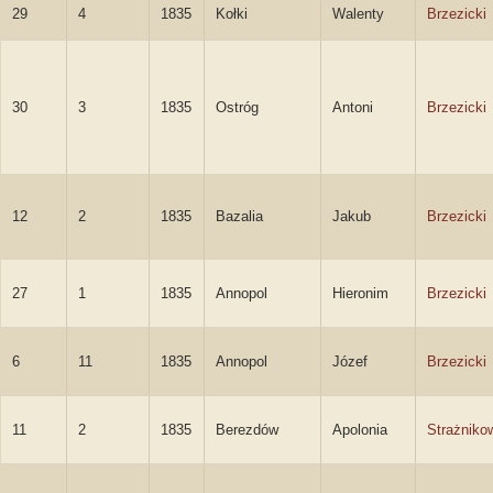
29
4
1835
Kołki
Walenty
Brzezicki
30
3
1835
Ostróg
Antoni
Brzezicki
12
2
1835
Bazalia
Jakub
Brzezicki
27
1
1835
Annopol
Hieronim
Brzezicki
6
11
1835
Annopol
Józef
Brzezicki
11
2
1835
Berezdów
Apolonia
Strażniko