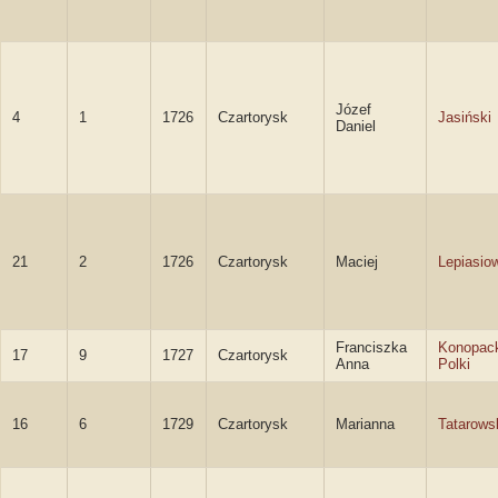
Józef
4
1
1726
Czartorysk
Jasiński
Daniel
21
2
1726
Czartorysk
Maciej
Lepiasiow
Franciszka
Konopac
17
9
1727
Czartorysk
Anna
Polki
16
6
1729
Czartorysk
Marianna
Tatarows