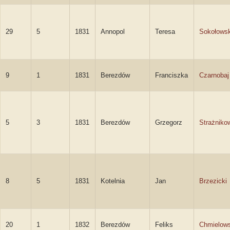
29
5
1831
Annopol
Teresa
Sokołows
9
1
1831
Berezdów
Franciszka
Czarnobaj
5
3
1831
Berezdów
Grzegorz
Strażniko
8
5
1831
Kotelnia
Jan
Brzezicki
20
1
1832
Berezdów
Feliks
Chmielows