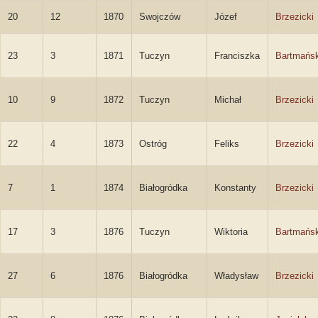
20
12
1870
Swojczów
Józef
Brzezicki
23
3
1871
Tuczyn
Franciszka
Bartmańs
10
9
1872
Tuczyn
Michał
Brzezicki
22
4
1873
Ostróg
Feliks
Brzezicki
7
1
1874
Białogródka
Konstanty
Brzezicki
17
3
1876
Tuczyn
Wiktoria
Bartmańs
27
6
1876
Białogródka
Władysław
Brzezicki