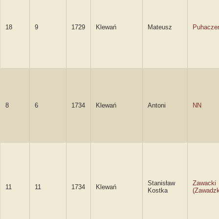
18
9
1729
Klewań
Mateusz
Puhacze
8
6
1734
Klewań
Antoni
NN
Stanisław
Zawacki
11
11
1734
Klewań
Kostka
(Zawadzk