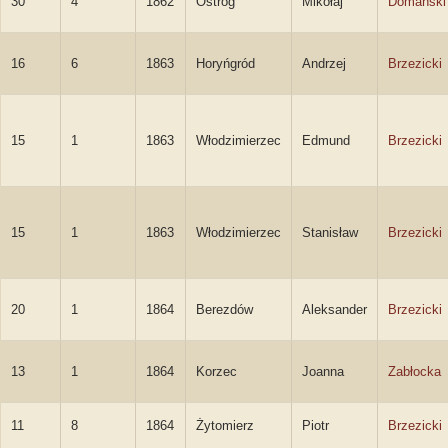
30
4
1862
Ostróg
Mikołaj
Domański
16
6
1863
Horyńgród
Andrzej
Brzezicki
15
1
1863
Włodzimierzec
Edmund
Brzezicki
15
1
1863
Włodzimierzec
Stanisław
Brzezicki
20
1
1864
Berezdów
Aleksander
Brzezicki
13
1
1864
Korzec
Joanna
Zabłocka
11
8
1864
Żytomierz
Piotr
Brzezicki