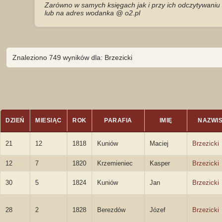
Zarówno w samych księgach jak i przy ich odczytywaniu 
lub na adres wodanka @ o2.pl
Znaleziono 749 wyników dla: Brzezicki
DZIEŃ
MIESIĄC
ROK
PARAFIA
IMIĘ
NAZWI
21
12
1818
Kuniów
Maciej
Brzezicki
12
7
1820
Krzemieniec
Kasper
Brzezicki
30
5
1824
Kuniów
Jan
Brzezicki
28
2
1828
Berezdów
Józef
Brzezicki