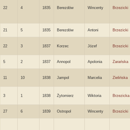
22
4
1835
Berezdów
Wincenty
Brzezicki
21
5
1835
Berezdów
Antoni
Brzezicki
22
3
1837
Korzec
Józef
Brzezicki
5
2
1837
Annopol
Apolonia
Zarańska
11
10
1838
Jampol
Marcelia
Zielińska
3
1
1838
Żytomierz
Wiktoria
Brzezicka
27
6
1839
Ostropol
Wincenty
Brzezicki