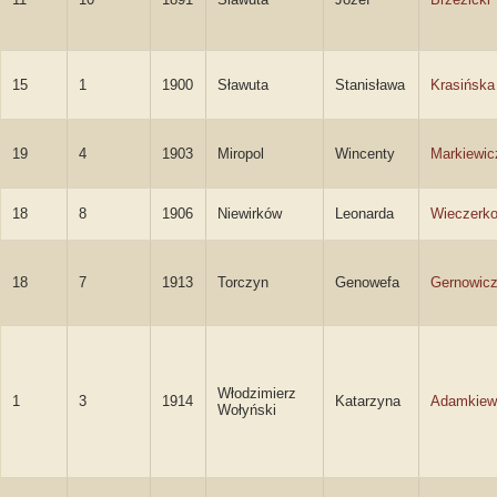
15
1
1900
Sławuta
Stanisława
Krasińska
19
4
1903
Miropol
Wincenty
Markiewic
18
8
1906
Niewirków
Leonarda
Wieczerk
18
7
1913
Torczyn
Genowefa
Gernowic
Włodzimierz
1
3
1914
Katarzyna
Adamkiew
Wołyński