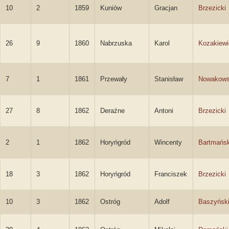
10
2
1859
Kuniów
Gracjan
Brzezicki
26
9
1860
Nabrzuska
Karol
Kozakiewi
7
1
1861
Przewały
Stanisław
Nowakows
27
8
1862
Deraźne
Antoni
Brzezicki
2
1
1862
Horyńgród
Wincenty
Bartmańsk
18
3
1862
Horyńgród
Franciszek
Brzezicki
10
3
1862
Ostróg
Adolf
Baszyńsk