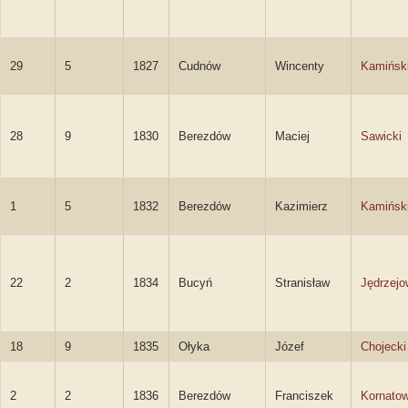
29
5
1827
Cudnów
Wincenty
Kamińsk
28
9
1830
Berezdów
Maciej
Sawicki
1
5
1832
Berezdów
Kazimierz
Kamińsk
22
2
1834
Bucyń
Stranisław
Jędrzejo
18
9
1835
Ołyka
Józef
Chojecki
2
2
1836
Berezdów
Franciszek
Kornatow