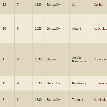
12
7
1829
Berezdów
Jan
Ogilba
10
6
1829
Berezdów
Antoni
Kościuki
Aniela
1
8
1830
Bucyń
Pogonow
Katarzyna
11
9
1830
Berezdów
Konstanty
Królikiew
8
3
1830
Berezdów
Tomasz
Kamiński