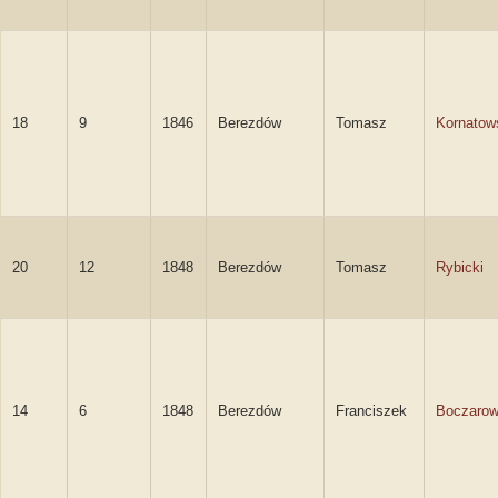
18
9
1846
Berezdów
Tomasz
Kornatow
20
12
1848
Berezdów
Tomasz
Rybicki
14
6
1848
Berezdów
Franciszek
Boczarow