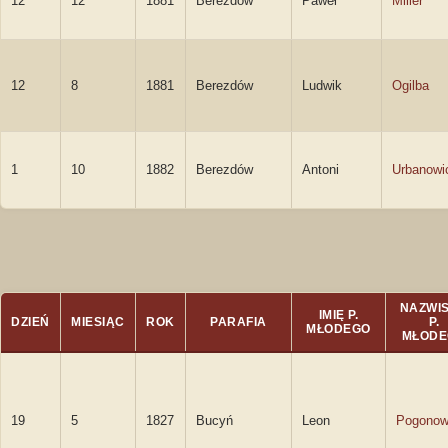
12
12
1881
Berezdów
Paweł
Miller
12
8
1881
Berezdów
Ludwik
Ogilba
1
10
1882
Berezdów
Antoni
Urbanowi
NAZWI
IMIĘ P.
DZIEŃ
MIESIĄC
ROK
PARAFIA
P.
MŁODEGO
MŁODE
19
5
1827
Bucyń
Leon
Pogonow