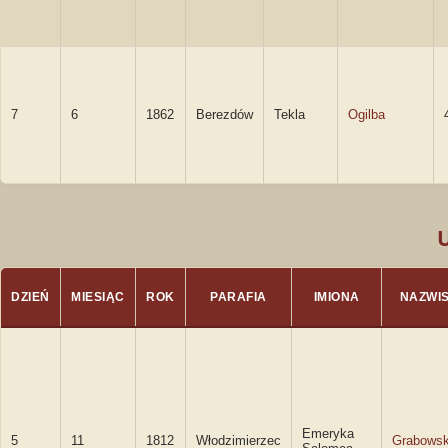
7
6
1862
Berezdów
Tekla
Ogilba
DZIEŃ
MIESIĄC
ROK
PARAFIA
IMIONA
NAZWI
Emeryka
5
11
1812
Włodzimierzec
Grabows