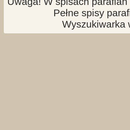
Uwaga! W spisach parafian 
Pełne spisy para
Wyszukiwarka 