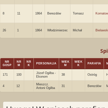
8
11
1864
Berezdów
Tomasz
Kornatow
26
1
1864
Włodzimierzec
Michał
Bielawsk
Spi
NR
NR
NR
WIEK
WIEK
PERSONALIA
PARAFIA
GOSP
M
K
M
K
Józef Ogilba -
171
100
38
Ostróg
H
Ekonom
Mieszcz.
4
12
31
Berezdów
M
Antoni Ogilba