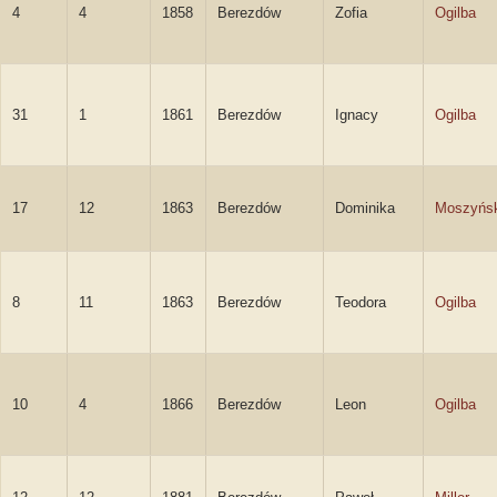
4
4
1858
Berezdów
Zofia
Ogilba
31
1
1861
Berezdów
Ignacy
Ogilba
17
12
1863
Berezdów
Dominika
Moszyńs
8
11
1863
Berezdów
Teodora
Ogilba
10
4
1866
Berezdów
Leon
Ogilba