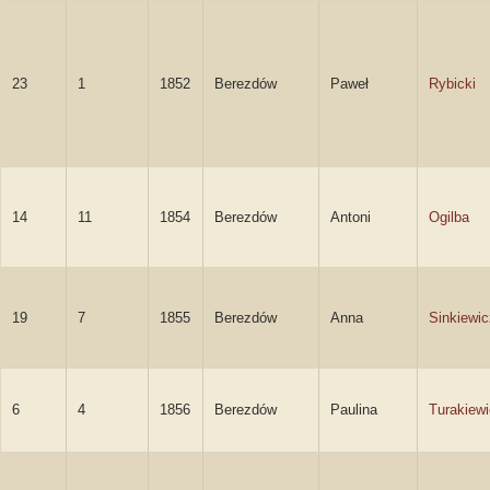
23
1
1852
Berezdów
Paweł
Rybicki
14
11
1854
Berezdów
Antoni
Ogilba
19
7
1855
Berezdów
Anna
Sinkiewic
6
4
1856
Berezdów
Paulina
Turakiew