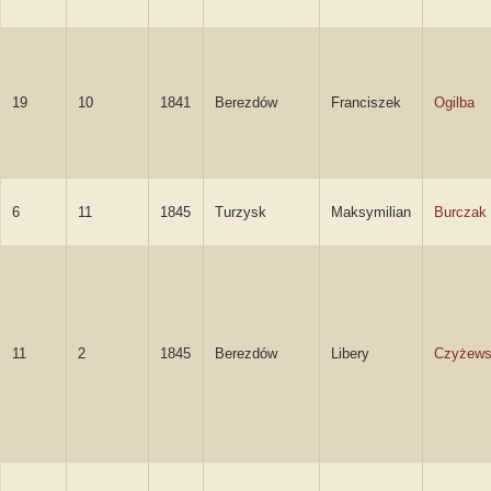
19
10
1841
Berezdów
Franciszek
Ogilba
6
11
1845
Turzysk
Maksymilian
Burczak
11
2
1845
Berezdów
Libery
Czyżews