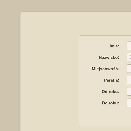
Imię:
Nazwisko:
Miejscowość:
Parafia:
Od roku:
Do roku: