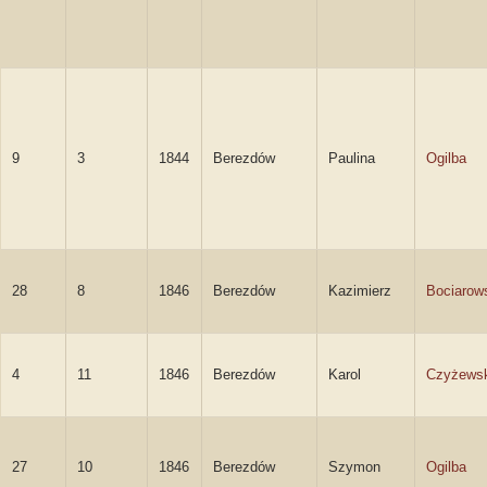
9
3
1844
Berezdów
Paulina
Ogilba
28
8
1846
Berezdów
Kazimierz
Bociarow
4
11
1846
Berezdów
Karol
Czyżewsk
27
10
1846
Berezdów
Szymon
Ogilba