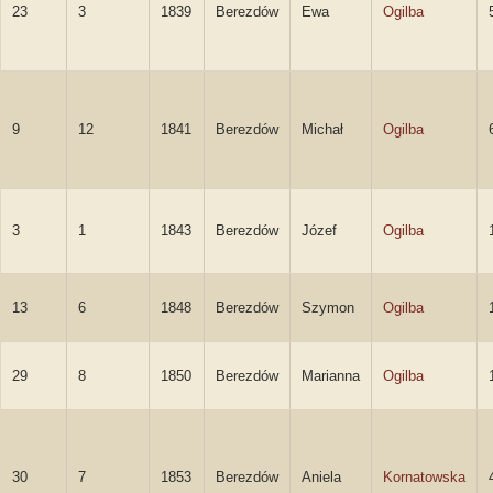
23
3
1839
Berezdów
Ewa
Ogilba
9
12
1841
Berezdów
Michał
Ogilba
3
1
1843
Berezdów
Józef
Ogilba
13
6
1848
Berezdów
Szymon
Ogilba
29
8
1850
Berezdów
Marianna
Ogilba
30
7
1853
Berezdów
Aniela
Kornatowska