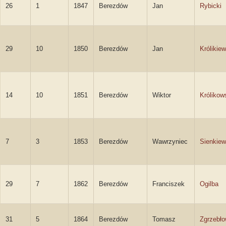
26
1
1847
Berezdów
Jan
Rybicki
29
10
1850
Berezdów
Jan
Królikiew
14
10
1851
Berezdów
Wiktor
Królikow
7
3
1853
Berezdów
Wawrzyniec
Sienkiew
29
7
1862
Berezdów
Franciszek
Ogilba
31
5
1864
Berezdów
Tomasz
Zgrzebło