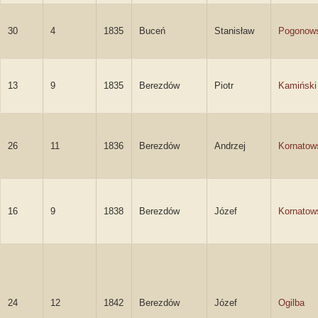
30
4
1835
Buceń
Stanisław
Pogonows
13
9
1835
Berezdów
Piotr
Kamiński
26
11
1836
Berezdów
Andrzej
Kornatow
16
9
1838
Berezdów
Józef
Kornatow
24
12
1842
Berezdów
Józef
Ogilba