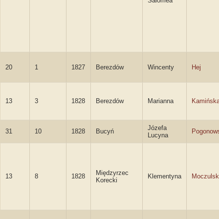
Salomea
20
1
1827
Berezdów
Wincenty
Hej
13
3
1828
Berezdów
Marianna
Kamińsk
Józefa
31
10
1828
Bucyń
Pogonow
Lucyna
Międzyrzec
13
8
1828
Klementyna
Moczulsk
Korecki