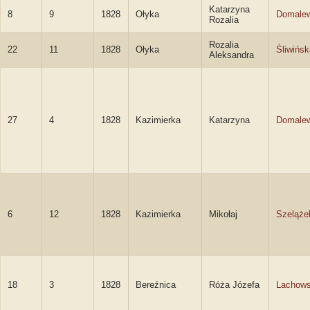
Katarzyna
8
9
1828
Ołyka
Domale
Rozalia
Rozalia
22
11
1828
Ołyka
Śliwińsk
Aleksandra
27
4
1828
Kazimierka
Katarzyna
Domale
6
12
1828
Kazimierka
Mikołaj
Szeląże
18
3
1828
Bereźnica
Róża Józefa
Lachow