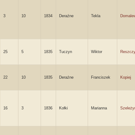
3
10
1834
Deraźne
Tekla
Domale
25
5
1835
Tuczyn
Wiktor
Reszczy
22
10
1835
Deraźne
Franciszek
Kopiej
16
3
1836
Kołki
Marianna
Szeleży