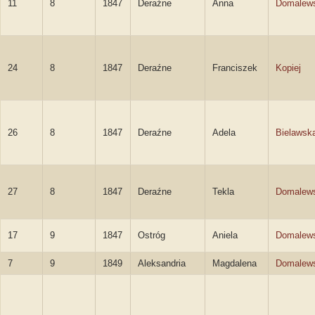
11
8
1847
Deraźne
Anna
Domalew
24
8
1847
Deraźne
Franciszek
Kopiej
26
8
1847
Deraźne
Adela
Bielawsk
27
8
1847
Deraźne
Tekla
Domalew
17
9
1847
Ostróg
Aniela
Domalew
7
9
1849
Aleksandria
Magdalena
Domalew