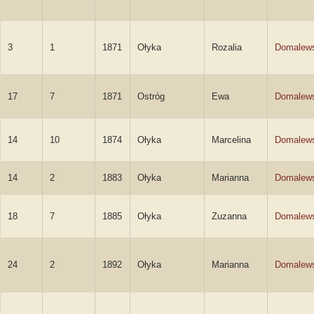
3
1
1871
Ołyka
Rozalia
Domalew
17
7
1871
Ostróg
Ewa
Domalew
14
10
1874
Ołyka
Marcelina
Domalew
14
2
1883
Ołyka
Marianna
Domalew
18
7
1885
Ołyka
Zuzanna
Domalew
24
2
1892
Ołyka
Marianna
Domalew