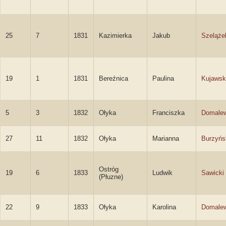
25
7
1831
Kazimierka
Jakub
Szeląże
19
1
1831
Bereźnica
Paulina
Kujawsk
5
3
1832
Ołyka
Franciszka
Domale
27
11
1832
Ołyka
Marianna
Burzyńs
Ostróg
19
6
1833
Ludwik
Sawicki
(Płuzne)
22
9
1833
Ołyka
Karolina
Domale