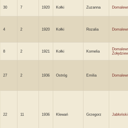
30
7
1920
Kołki
Zuzanna
Domalew
4
2
1920
Kołki
Rozalia
Domalew
Domalew
8
2
1921
Kołki
Kornelia
Żołędzie
27
2
1936
Ostróg
Emilia
Domalew
22
11
1936
Klewań
Grzegorz
Jabłoński