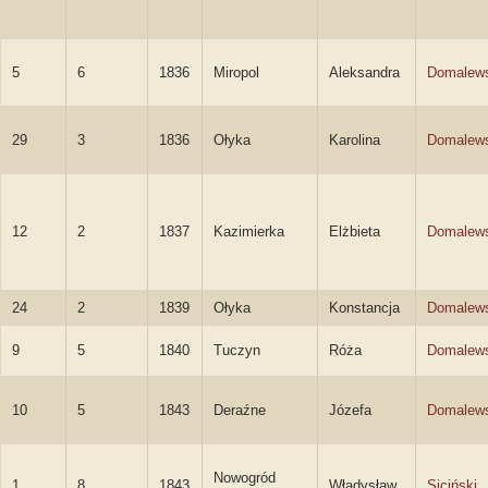
5
6
1836
Miropol
Aleksandra
Domalew
29
3
1836
Ołyka
Karolina
Domalew
12
2
1837
Kazimierka
Elżbieta
Domalew
24
2
1839
Ołyka
Konstancja
Domalew
9
5
1840
Tuczyn
Róża
Domalew
10
5
1843
Deraźne
Józefa
Domalew
Nowogród
1
8
1843
Władysław
Siciński