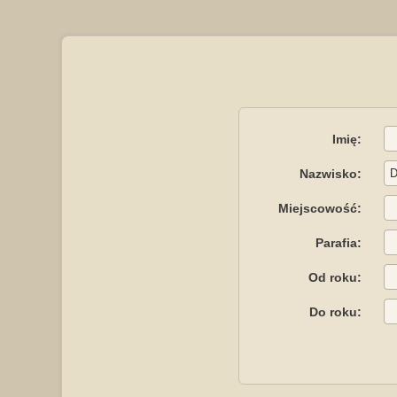
Imię:
Nazwisko:
Miejscowość:
Parafia:
Od roku:
Do roku: