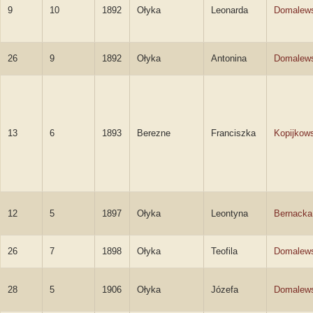
9
10
1892
Ołyka
Leonarda
Domalew
26
9
1892
Ołyka
Antonina
Domalew
13
6
1893
Berezne
Franciszka
Kopijkow
12
5
1897
Ołyka
Leontyna
Bernacka
26
7
1898
Ołyka
Teofila
Domalew
28
5
1906
Ołyka
Józefa
Domalew