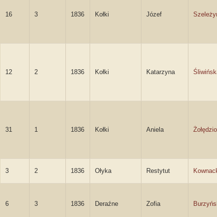
16
3
1836
Kołki
Józef
Szeleży
12
2
1836
Kołki
Katarzyna
Śliwińsk
31
1
1836
Kołki
Aniela
Żołędzi
3
2
1836
Ołyka
Restytut
Kownack
6
3
1836
Deraźne
Zofia
Burzyńs