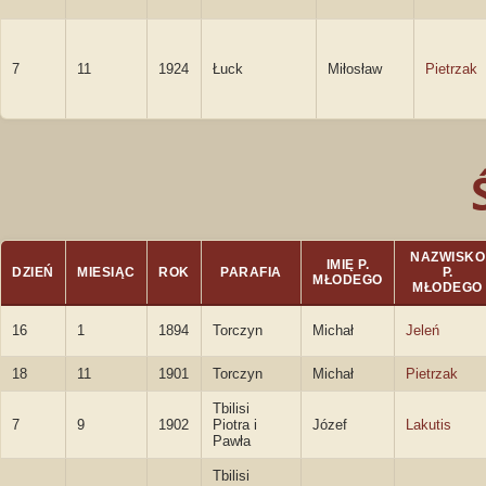
7
11
1924
Łuck
Miłosław
Pietrzak
NAZWISKO
IMIĘ P.
DZIEŃ
MIESIĄC
ROK
PARAFIA
P.
MŁODEGO
MŁODEGO
16
1
1894
Torczyn
Michał
Jeleń
18
11
1901
Torczyn
Michał
Pietrzak
Tbilisi
7
9
1902
Piotra i
Józef
Lakutis
Pawła
Tbilisi