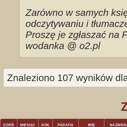
Zarówno w samych księg
odczytywaniu i tłumacze
Proszę je zgłaszać na 
wodanka @ o2.pl
Znaleziono 107 wyników dla
DZIEŃ
MIESIĄC
ROK
PARAFIA
IMIĘ
NAZWISK