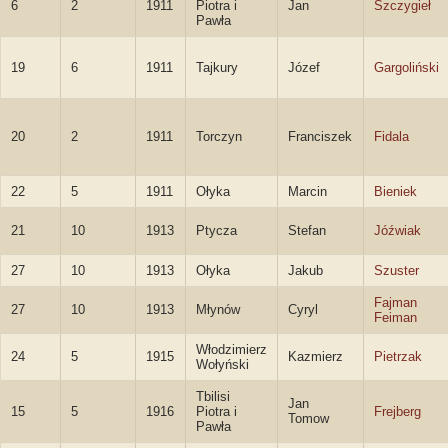
6
2
1911
Piotra i
Jan
Szczygieł
Pawła
19
6
1911
Tajkury
Józef
Gargoliński
20
2
1911
Torczyn
Franciszek
Fidala
22
5
1911
Ołyka
Marcin
Bieniek
21
10
1913
Ptycza
Stefan
Jóźwiak
27
10
1913
Ołyka
Jakub
Szuster
Fajman
27
10
1913
Młynów
Cyryl
Feiman
Włodzimierz
24
5
1915
Kazmierz
Pietrzak
Wołyński
Tbilisi
Jan
15
5
1916
Piotra i
Frejberg
Tomow
Pawła