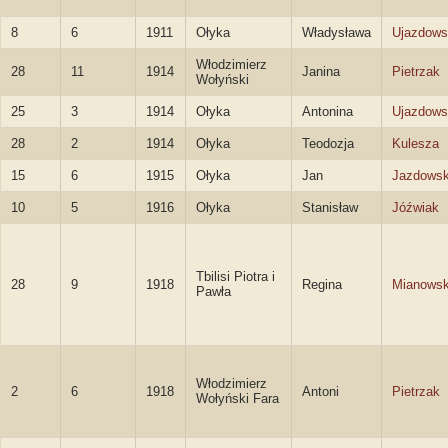
8
6
1911
Ołyka
Władysława
Ujazdows
Włodzimierz
28
11
1914
Janina
Pietrzak
Wołyński
25
3
1914
Ołyka
Antonina
Ujazdows
28
2
1914
Ołyka
Teodozja
Kulesza
15
6
1915
Ołyka
Jan
Jazdowsk
10
5
1916
Ołyka
Stanisław
Jóźwiak
Tbilisi Piotra i
28
9
1918
Regina
Mianows
Pawła
Włodzimierz
2
6
1918
Antoni
Pietrzak
Wołyński Fara