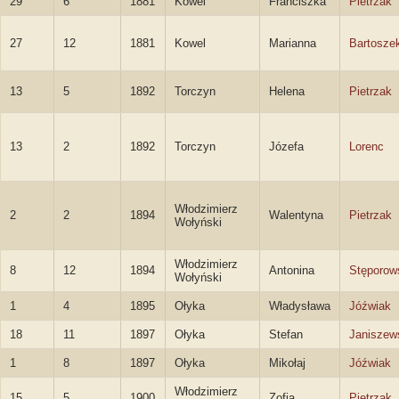
29
6
1881
Kowel
Franciszka
Pietrzak
27
12
1881
Kowel
Marianna
Bartosze
13
5
1892
Torczyn
Helena
Pietrzak
13
2
1892
Torczyn
Józefa
Lorenc
Włodzimierz
2
2
1894
Walentyna
Pietrzak
Wołyński
Włodzimierz
8
12
1894
Antonina
Stęporow
Wołyński
1
4
1895
Ołyka
Władysława
Jóźwiak
18
11
1897
Ołyka
Stefan
Janiszew
1
8
1897
Ołyka
Mikołaj
Jóźwiak
Włodzimierz
15
5
1900
Zofia
Pietrzak