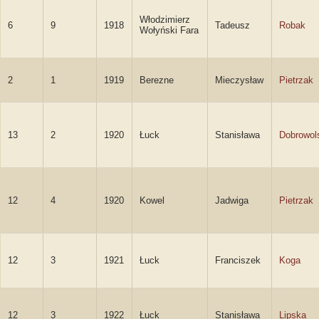
Włodzimierz
6
9
1918
Tadeusz
Robak
Wołyński Fara
2
1
1919
Berezne
Mieczysław
Pietrzak
13
2
1920
Łuck
Stanisława
Dobrowol
12
4
1920
Kowel
Jadwiga
Pietrzak
12
3
1921
Łuck
Franciszek
Koga
12
3
1922
Łuck
Stanisława
Lipska