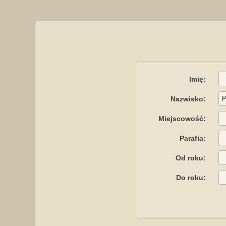
Imię:
Nazwisko:
Miejscowość:
Parafia:
Od roku:
Do roku: