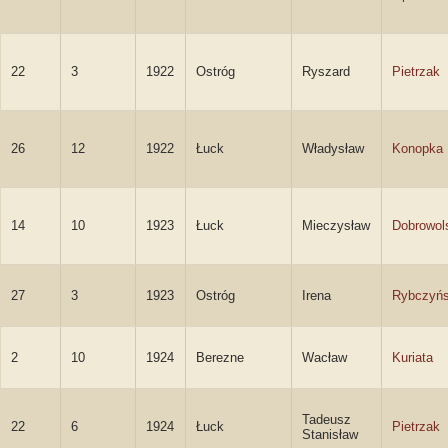
22
3
1922
Ostróg
Ryszard
Pietrzak
26
12
1922
Łuck
Władysław
Konopka
14
10
1923
Łuck
Mieczysław
Dobrowol
27
3
1923
Ostróg
Irena
Rybczyń
2
10
1924
Berezne
Wacław
Kuriata
Tadeusz
22
6
1924
Łuck
Pietrzak
Stanisław