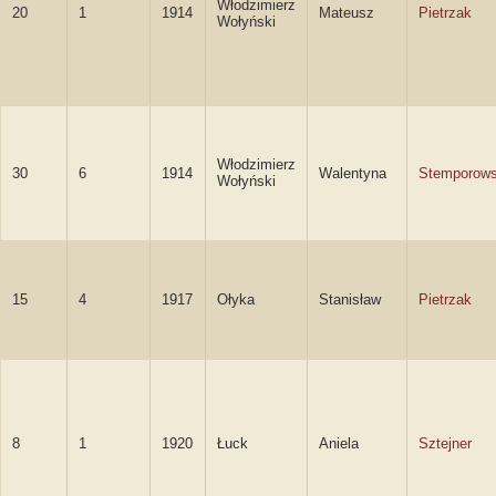
Włodzimierz
20
1
1914
Mateusz
Pietrzak
Wołyński
Włodzimierz
30
6
1914
Walentyna
Stemporow
Wołyński
15
4
1917
Ołyka
Stanisław
Pietrzak
8
1
1920
Łuck
Aniela
Sztejner