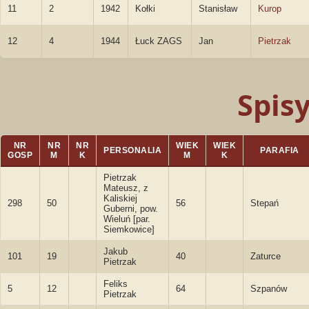
11
2
1942
Kołki
Stanisław
Kurop
12
4
1944
Łuck ZAGS
Jan
Pietrzak
Spis
NR
NR
NR
WIEK
WIEK
PERSONALIA
PARAFIA
GOSP
M
K
M
K
Pietrzak
Mateusz, z
Kaliskiej
298
50
56
Stepań
Guberni, pow.
Wieluń [par.
Siemkowice]
Jakub
101
19
40
Zaturce
Pietrzak
Feliks
5
12
64
Szpanów
Pietrzak