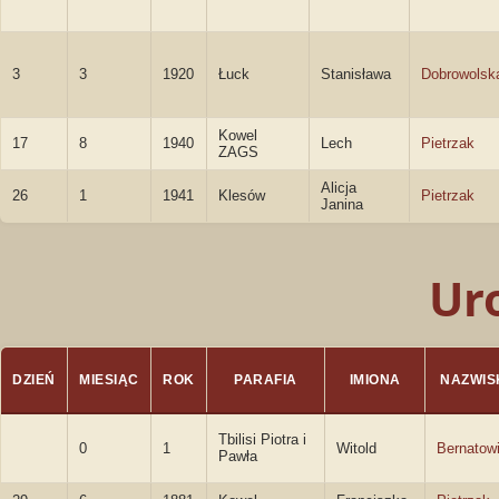
3
3
1920
Łuck
Stanisława
Dobrowolsk
Kowel
17
8
1940
Lech
Pietrzak
ZAGS
Alicja
26
1
1941
Klesów
Pietrzak
Janina
Ur
DZIEŃ
MIESIĄC
ROK
PARAFIA
IMIONA
NAZWIS
Tbilisi Piotra i
0
1
Witold
Bernatow
Pawła