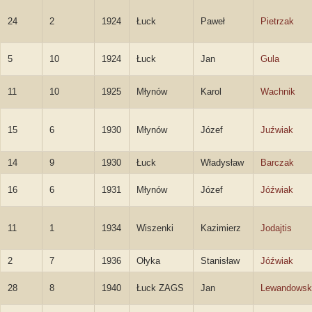
24
2
1924
Łuck
Paweł
Pietrzak
5
10
1924
Łuck
Jan
Gula
11
10
1925
Młynów
Karol
Wachnik
15
6
1930
Młynów
Józef
Juźwiak
14
9
1930
Łuck
Władysław
Barczak
16
6
1931
Młynów
Józef
Jóźwiak
11
1
1934
Wiszenki
Kazimierz
Jodajtis
2
7
1936
Ołyka
Stanisław
Jóźwiak
28
8
1940
Łuck ZAGS
Jan
Lewandowsk