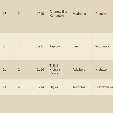
Cudnów filia
13
2
1910
Marianna
Pietrzak
Romanów
6
4
1911
Tajkury
Jan
Wożowski
Tbilisi
15
1
1914
Piotra i
Adalbert
Pietrzak
Pawła
14
4
1914
Ołyka
Antonina
Ujazdowska