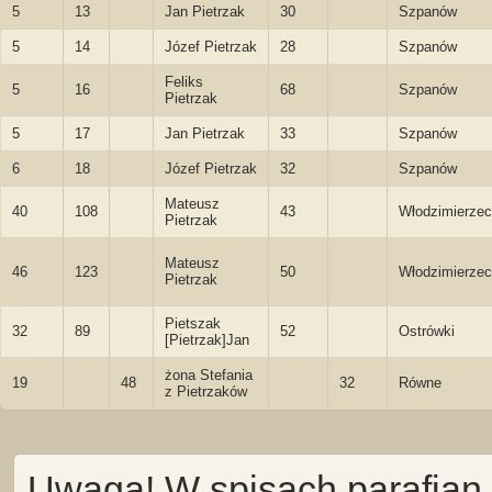
5
13
Jan Pietrzak
30
Szpanów
5
14
Józef Pietrzak
28
Szpanów
Feliks
5
16
68
Szpanów
Pietrzak
5
17
Jan Pietrzak
33
Szpanów
6
18
Józef Pietrzak
32
Szpanów
Mateusz
40
108
43
Włodzimierzec
Pietrzak
Mateusz
46
123
50
Włodzimierzec
Pietrzak
Pietszak
32
89
52
Ostrówki
[Pietrzak]Jan
żona Stefania
19
48
32
Równe
z Pietrzaków
Uwaga! W spisach parafian 