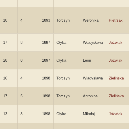
10
4
1893
Torczyn
Weronika
Pietrzak
17
8
1897
Ołyka
Władysława
Jóźwiak
28
8
1897
Ołyka
Leon
Jóźwiak
16
4
1898
Torczyn
Władysława
Zielińska
17
5
1898
Torczyn
Antonina
Zielińska
13
8
1898
Ołyka
Mikołaj
Jóźwiak