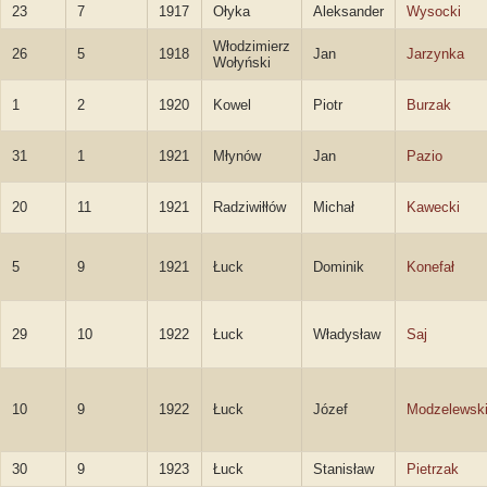
23
7
1917
Ołyka
Aleksander
Wysocki
Włodzimierz
26
5
1918
Jan
Jarzynka
Wołyński
1
2
1920
Kowel
Piotr
Burzak
31
1
1921
Młynów
Jan
Pazio
20
11
1921
Radziwiłłów
Michał
Kawecki
5
9
1921
Łuck
Dominik
Konefał
29
10
1922
Łuck
Władysław
Saj
10
9
1922
Łuck
Józef
Modzelewsk
30
9
1923
Łuck
Stanisław
Pietrzak