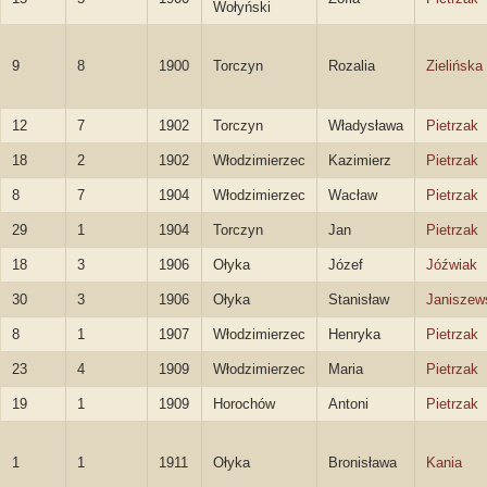
Wołyński
9
8
1900
Torczyn
Rozalia
Zielińska
12
7
1902
Torczyn
Władysława
Pietrzak
18
2
1902
Włodzimierzec
Kazimierz
Pietrzak
8
7
1904
Włodzimierzec
Wacław
Pietrzak
29
1
1904
Torczyn
Jan
Pietrzak
18
3
1906
Ołyka
Józef
Jóźwiak
30
3
1906
Ołyka
Stanisław
Janiszew
8
1
1907
Włodzimierzec
Henryka
Pietrzak
23
4
1909
Włodzimierzec
Maria
Pietrzak
19
1
1909
Horochów
Antoni
Pietrzak
1
1
1911
Ołyka
Bronisława
Kania