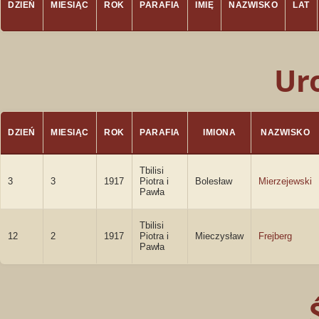
DZIEŃ
MIESIĄC
ROK
PARAFIA
IMIĘ
NAZWISKO
LAT
Ur
DZIEŃ
MIESIĄC
ROK
PARAFIA
IMIONA
NAZWISKO
Tbilisi
3
3
1917
Piotra i
Bolesław
Mierzejewski
Pawła
Tbilisi
12
2
1917
Piotra i
Mieczysław
Frejberg
Pawła