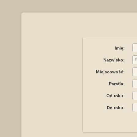
Imię:
Nazwisko:
Miejscowość:
Parafia:
Od roku:
Do roku: