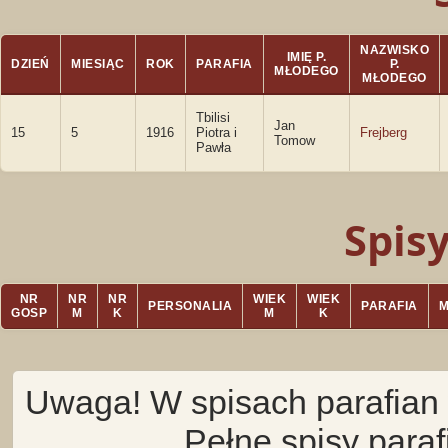
NAZWISKO
IMIĘ P.
DZIEŃ
MIESIĄC
ROK
PARAFIA
P.
MŁODEGO
MŁODEGO
Tbilisi
Jan
15
5
1916
Piotra i
Frejberg
Tomow
Pawła
Spis
NR
NR
NR
WIEK
WIEK
PERSONALIA
PARAFIA
GOSP
M
K
M
K
Uwaga! W spisach parafian 
Pełne spisy para