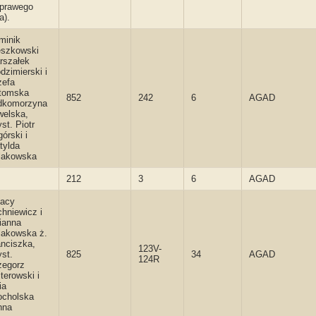
eprawego
a).
minik
eszkowski
rszałek
dzimierski i
zefa
tomska
852
242
6
AGAD
dkomorzyna
welska,
st. Piotr
órski i
tylda
lakowska
212
3
6
AGAD
nacy
hniewicz i
ianna
lakowska ż.
anciszka,
123V-
st.
825
34
AGAD
124R
zegorz
terowski i
ia
ocholska
nna