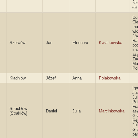
ni
łoż
Do
Ci
ma
wło
Jó
Ra
z
Szelwów
Jan
Eleonora
Kwiatkowska
po
ko
asy
Zag
Ma
Po
Kładniów
Józef
Anna
Polakowska
Ig
Juc
Jul
Po
Fr
Strachłów
Daniel
Julia
Marcinkowska
asy
[Strakłów]
Gr
Rej
Jul
Gr
pa