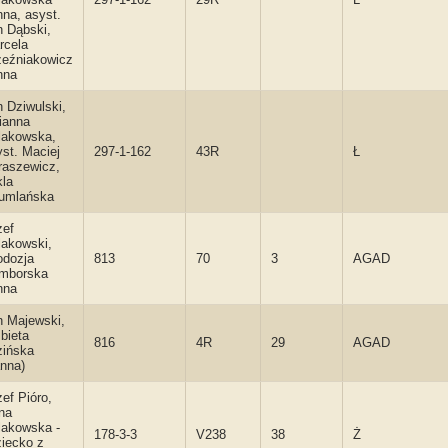
nna, asyst.
n Dąbski,
rcela
zeźniakowicz
nna
 Dziwulski,
ianna
lakowska,
st. Maciej
297-1-162
43R
Ł
raszewicz,
kla
umlańska
zef
lakowski,
odozja
813
70
3
AGAD
mborska
nna
n Majewski,
bieta
816
4R
29
AGAD
zińska
anna)
ef Pióro,
na
lakowska -
178-3-3
V238
38
Ż
ziecko z