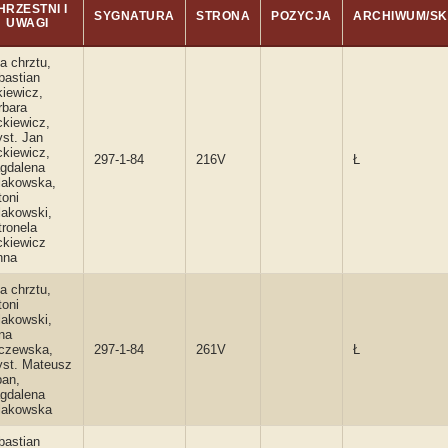
HRZESTNI I
SYGNATURA
STRONA
POZYCJA
ARCHIWUM/S
UWAGI
a chrztu,
bastian
kiewicz,
rbara
ckiewicz,
yst. Jan
ckiewicz,
297-1-84
216V
Ł
gdalena
lakowska,
toni
lakowski,
tronela
ckiewicz
nna
a chrztu,
toni
lakowski,
na
czewska,
297-1-84
261V
Ł
yst. Mateusz
ban,
gdalena
lakowska
bastian