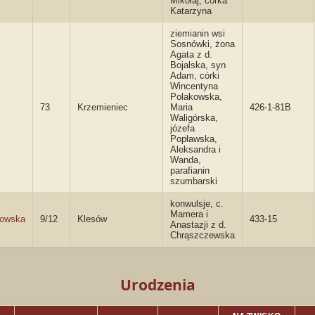
Mikołaj, córka
Katarzyna
ziemianin wsi
Sosnówki, żona
Agata z d.
Bojalska, syn
Adam, córki
Wincentyna
Polakowska,
73
Krzemieniec
Maria
426-1-81B
Waligórska,
józefa
Popławska,
Aleksandra i
Wanda,
parafianin
szumbarski
konwulsje, c.
Mamera i
kowska
9/12
Klesów
433-15
Anastazji z d.
Chrąszczewska
Urodzenia