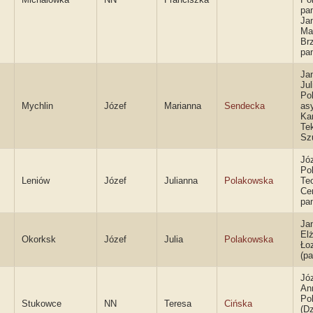
pa
Ja
Ma
Br
pa
Jan
Jul
Po
Mychlin
Józef
Marianna
Sendecka
asy
Ka
Te
Sz
Jó
Po
Leniów
Józef
Julianna
Polakowska
Te
Ce
pa
Ja
Elż
Okorksk
Józef
Julia
Polakowska
Ło
(p
Józ
An
Po
Stukowce
NN
Teresa
Cińska
(D