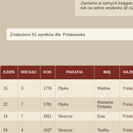
Zarówno w samych księgach 
lub na adres wodanka @ o2
Znaleziono 61 wyników dla: Polakowska
DZIEŃ
MIESIĄC
ROK
PARAFIA
IMIĘ
NAZ
15
3
1776
Ołyka
Martina
Pola
Marianna
22
7
1781
Ołyka
Pola
Elżbieta
14
7
1811
Skurcze
Ewa
Pola
24
4
1827
Skurcze
Teofila
Pola