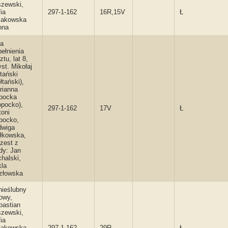
szewski,
ia
297-1-162
16R,15V
Ł
lakowska
nna
ta
ełnienia
ztu, lat 8,
st. Mikołaj
tański
łtański),
rianna
pocka
opocko),
297-1-162
17V
Ł
toni
pocko,
dwiga
ałkowska,
zest z
dy: Jan
halski,
kla
złowska
nieślubny
owy,
bastian
szewski,
ia
lakowska
297-1-162
29R
Ł