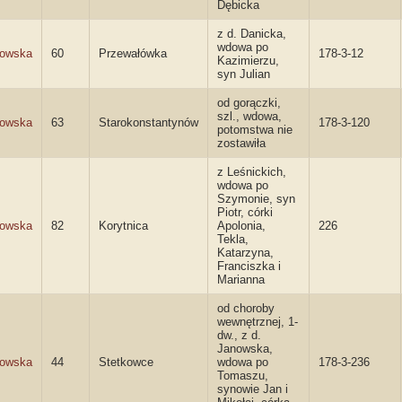
Dębicka
z d. Danicka,
wdowa po
kowska
60
Przewałówka
178-3-12
Kazimierzu,
syn Julian
od gorączki,
szl., wdowa,
kowska
63
Starokonstantynów
178-3-120
potomstwa nie
zostawiła
z Leśnickich,
wdowa po
Szymonie, syn
Piotr, córki
kowska
82
Korytnica
Apolonia,
226
Tekla,
Katarzyna,
Franciszka i
Marianna
od choroby
wewnętrznej, 1-
dw., z d.
Janowska,
kowska
44
Stetkowce
wdowa po
178-3-236
Tomaszu,
synowie Jan i