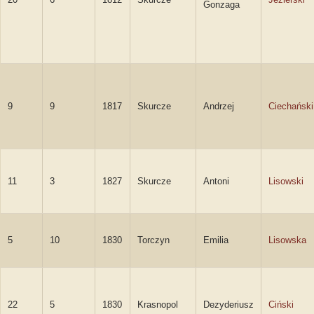
Gonzaga
9
9
1817
Skurcze
Andrzej
Ciechański
11
3
1827
Skurcze
Antoni
Lisowski
5
10
1830
Torczyn
Emilia
Lisowska
22
5
1830
Krasnopol
Dezyderiusz
Ciński