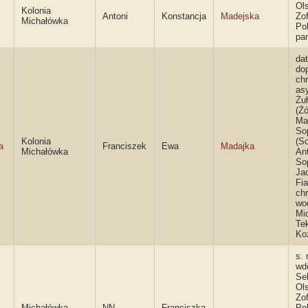
Ol
Kolonia
Antoni
Konstancja
Madejska
Zof
Michałówka
Po
pa
da
dop
chr
asy
Żuł
(Żó
Ma
So
Kolonia
(S
a
Franciszek
Ewa
Madajka
Michałówka
An
So
Ja
Fi
chr
wo
Mic
Te
Ko
s. 
wd
Se
Ol
Zof
Michałówka
NN
Franciszka
Po