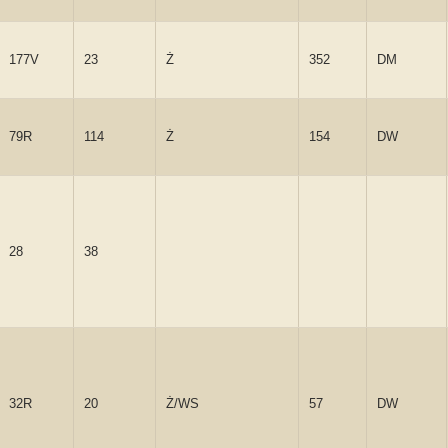
177V
23
Ż
352
DM
79R
114
Ż
154
DW
28
38
32R
20
Ż/WS
57
DW