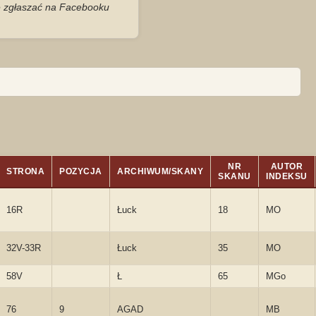
je zgłaszać na Facebooku
NR
AUTOR
STRONA
POZYCJA
ARCHIWUM/SKANY
SKANU
INDEKSU
16R
Łuck
18
MO
32V-33R
Łuck
35
MO
58V
Ł
65
MGo
76
9
AGAD
MB