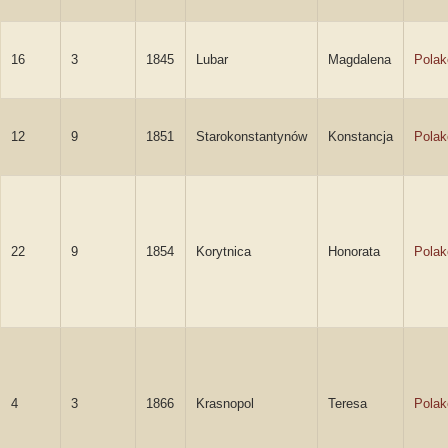
16
3
1845
Lubar
Magdalena
Pola
12
9
1851
Starokonstantynów
Konstancja
Pola
22
9
1854
Korytnica
Honorata
Pola
4
3
1866
Krasnopol
Teresa
Pola