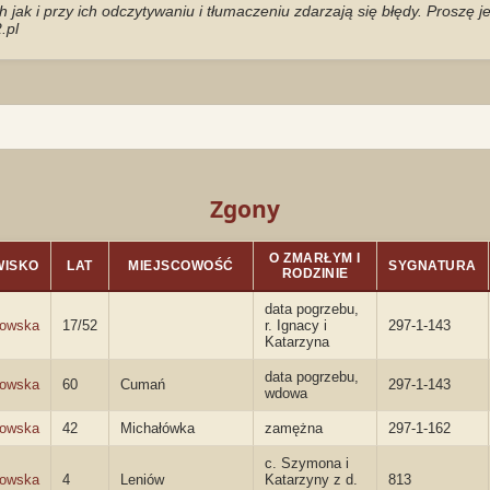
jak i przy ich odczytywaniu i tłumaczeniu zdarzają się błędy. Proszę 
.pl
Zgony
O ZMARŁYM I
WISKO
LAT
MIEJSCOWOŚĆ
SYGNATURA
RODZINIE
data pogrzebu,
kowska
17/52
r. Ignacy i
297-1-143
Katarzyna
data pogrzebu,
kowska
60
Cumań
297-1-143
wdowa
kowska
42
Michałówka
zamężna
297-1-162
c. Szymona i
kowska
4
Leniów
Katarzyny z d.
813