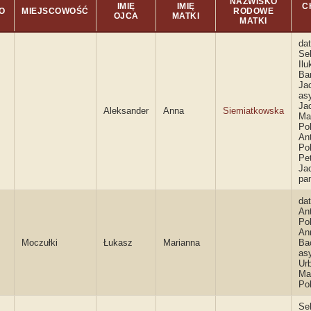
NAZWISKO
IMIĘ
IMIĘ
C
O
MIEJSCOWOŚĆ
RODOWE
OJCA
MATKI
MATKI
dat
Se
Ilu
Ba
Ja
as
Ja
Aleksander
Anna
Siemiatkowska
Ma
Po
An
Po
Pe
Ja
pa
dat
An
Po
An
Moczułki
Łukasz
Marianna
Ba
as
Ur
Ma
Po
Se