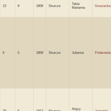
Tekla
13
9
1808
Skurcze
Gruszecka
Marianna
6
5
1809
Skurcze
Julianna
Polakowsk
Alojzy
20
6
1812
Skurcze
Jezierski