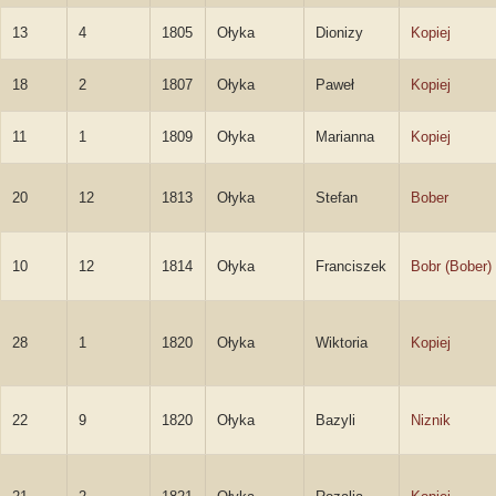
13
4
1805
Ołyka
Dionizy
Kopiej
18
2
1807
Ołyka
Paweł
Kopiej
11
1
1809
Ołyka
Marianna
Kopiej
20
12
1813
Ołyka
Stefan
Bober
10
12
1814
Ołyka
Franciszek
Bobr (Bober)
28
1
1820
Ołyka
Wiktoria
Kopiej
22
9
1820
Ołyka
Bazyli
Niznik