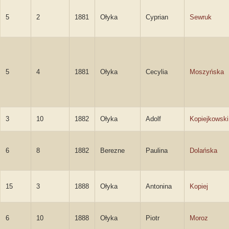
5
2
1881
Ołyka
Cyprian
Sewruk
5
4
1881
Ołyka
Cecylia
Moszyńska
3
10
1882
Ołyka
Adolf
Kopiejkowski
6
8
1882
Berezne
Paulina
Dolańska
15
3
1888
Ołyka
Antonina
Kopiej
6
10
1888
Ołyka
Piotr
Moroz