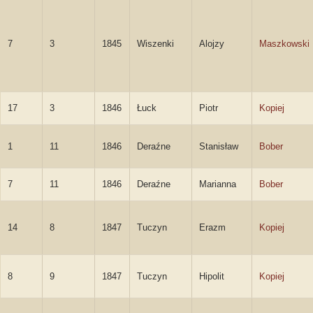
7
3
1845
Wiszenki
Alojzy
Maszkowski
17
3
1846
Łuck
Piotr
Kopiej
1
11
1846
Deraźne
Stanisław
Bober
7
11
1846
Deraźne
Marianna
Bober
14
8
1847
Tuczyn
Erazm
Kopiej
8
9
1847
Tuczyn
Hipolit
Kopiej