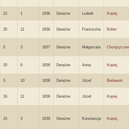
22
1
1836
Deraźne
Ludwik
Kopiej
25
11
1836
Deraźne
Franciszka
Bober
5
3
1837
Deraźne
Małgorzata
Chorążycze
20
6
1838
Deraźne
Anna
Kopiej
3
10
1838
Deraźne
Józef
Bielawski
16
11
1838
Deraźne
Józef
Kopiej
15
3
1839
Deraźne
Konstancja
Kopiej