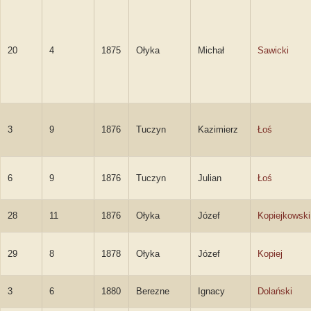
20
4
1875
Ołyka
Michał
Sawicki
3
9
1876
Tuczyn
Kazimierz
Łoś
6
9
1876
Tuczyn
Julian
Łoś
28
11
1876
Ołyka
Józef
Kopiejkowski
29
8
1878
Ołyka
Józef
Kopiej
3
6
1880
Berezne
Ignacy
Dolański