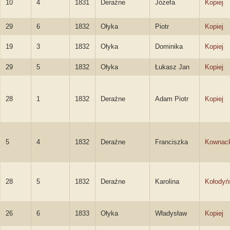
10
4
1831
Deraźne
Józefa
Kopiej
29
6
1832
Ołyka
Piotr
Kopiej
19
3
1832
Ołyka
Dominika
Kopiej
29
5
1832
Ołyka
Łukasz Jan
Kopiej
28
1
1832
Deraźne
Adam Piotr
Kopiej
5
4
1832
Deraźne
Franciszka
Kownac
28
5
1832
Deraźne
Karolina
Kołodyń
26
6
1833
Ołyka
Władysław
Kopiej