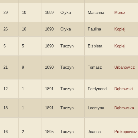
29
10
1889
Ołyka
Marianna
Moroz
26
10
1890
Ołyka
Paulina
Kopiej
5
5
1890
Tuczyn
Elżbieta
Kopiej
21
9
1890
Tuczyn
Tomasz
Urbanowicz
12
1
1891
Tuczyn
Ferdynand
Dąbrowski
18
1
1891
Tuczyn
Leontyna
Dąbrowska
16
2
1895
Tuczyn
Joanna
Prokopowicz