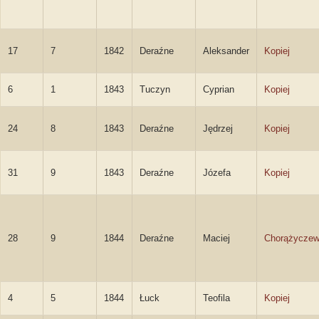
17
7
1842
Deraźne
Aleksander
Kopiej
6
1
1843
Tuczyn
Cyprian
Kopiej
24
8
1843
Deraźne
Jędrzej
Kopiej
31
9
1843
Deraźne
Józefa
Kopiej
28
9
1844
Deraźne
Maciej
Chorążyczew
4
5
1844
Łuck
Teofila
Kopiej