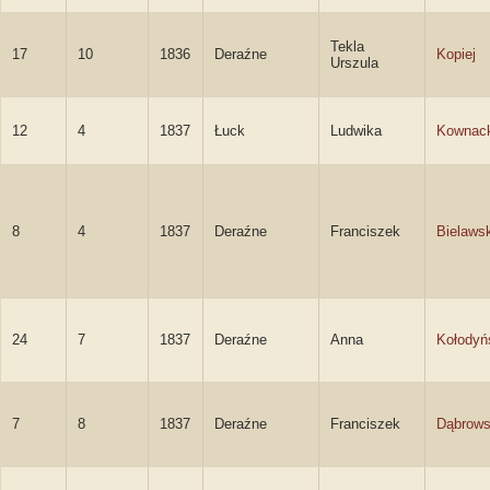
Tekla
17
10
1836
Deraźne
Kopiej
Urszula
12
4
1837
Łuck
Ludwika
Kownac
8
4
1837
Deraźne
Franciszek
Bielawsk
24
7
1837
Deraźne
Anna
Kołodyń
7
8
1837
Deraźne
Franciszek
Dąbrows