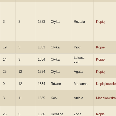
3
3
1833
Ołyka
Rozalia
Kopiej
19
3
1833
Ołyka
Piotr
Kopiej
Łukasz
14
9
1834
Ołyka
Kopiej
Jan
25
12
1834
Ołyka
Agata
Kopiej
9
12
1834
Równe
Marianna
Kopiejkowsk
3
11
1835
Kołki
Aniela
Maszkowska
25
6
1836
Deraźne
Zofia
Kopiej