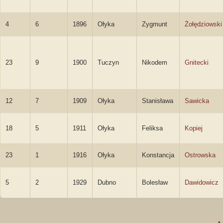
4
6
1896
Ołyka
Zygmunt
Żołędziowski
23
9
1900
Tuczyn
Nikodem
Gnitecki
12
7
1909
Ołyka
Stanisława
Sawicka
18
5
1911
Ołyka
Feliksa
Kopiej
23
1
1916
Ołyka
Konstancja
Ostrowska
5
2
1929
Dubno
Bolesław
Dawidowicz