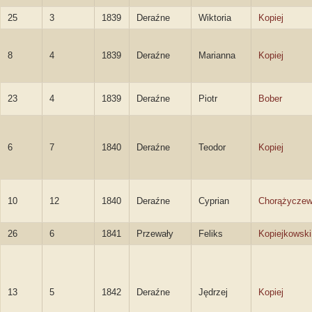
25
3
1839
Deraźne
Wiktoria
Kopiej
8
4
1839
Deraźne
Marianna
Kopiej
23
4
1839
Deraźne
Piotr
Bober
6
7
1840
Deraźne
Teodor
Kopiej
10
12
1840
Deraźne
Cyprian
Chorążyczew
26
6
1841
Przewały
Feliks
Kopiejkowski
13
5
1842
Deraźne
Jędrzej
Kopiej