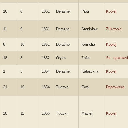
16
8
1851
Deraźne
Piotr
Kopiej
11
9
1851
Deraźne
Stanisław
Żukowski
8
10
1851
Deraźne
Kornelia
Kopiej
18
8
1852
Ołyka
Zofia
Szczypkows
1
5
1854
Deraźne
Katarzyna
Kopiej
21
10
1854
Tuczyn
Ewa
Dąbrowska
28
11
1856
Tuczyn
Maciej
Kopiej