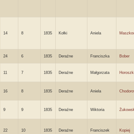
14
8
1835
Kołki
Aniela
Maszko
24
6
1835
Deraźne
Franciszka
Bober
11
7
1835
Deraźne
Małgorzata
Horoszk
16
8
1835
Deraźne
Aniela
Chodor
9
9
1835
Deraźne
Wiktoria
Żukowsk
22
10
1835
Deraźne
Franciszek
Kopiej