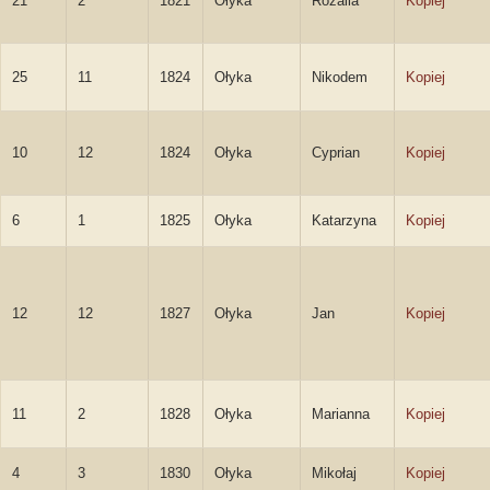
21
2
1821
Ołyka
Rozalia
Kopiej
25
11
1824
Ołyka
Nikodem
Kopiej
10
12
1824
Ołyka
Cyprian
Kopiej
6
1
1825
Ołyka
Katarzyna
Kopiej
12
12
1827
Ołyka
Jan
Kopiej
11
2
1828
Ołyka
Marianna
Kopiej
4
3
1830
Ołyka
Mikołaj
Kopiej