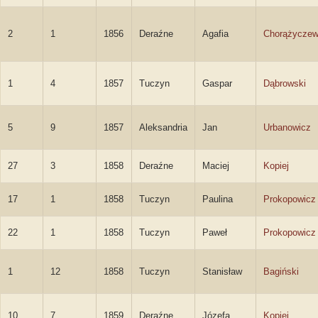
2
1
1856
Deraźne
Agafia
Chorążycze
1
4
1857
Tuczyn
Gaspar
Dąbrowski
5
9
1857
Aleksandria
Jan
Urbanowicz
27
3
1858
Deraźne
Maciej
Kopiej
17
1
1858
Tuczyn
Paulina
Prokopowicz
22
1
1858
Tuczyn
Paweł
Prokopowicz
1
12
1858
Tuczyn
Stanisław
Bagiński
10
7
1859
Deraźne
Józefa
Kopiej