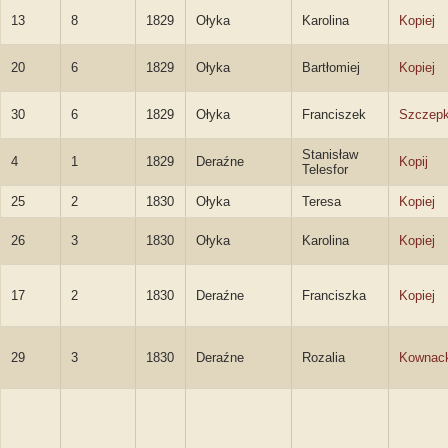
13
8
1829
Ołyka
Karolina
Kopiej
20
6
1829
Ołyka
Bartłomiej
Kopiej
30
6
1829
Ołyka
Franciszek
Szczepk
Stanisław
4
1
1829
Deraźne
Kopij
Telesfor
25
2
1830
Ołyka
Teresa
Kopiej
26
3
1830
Ołyka
Karolina
Kopiej
17
2
1830
Deraźne
Franciszka
Kopiej
29
3
1830
Deraźne
Rozalia
Kownac