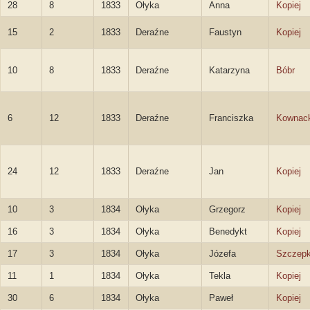
28
8
1833
Ołyka
Anna
Kopiej
15
2
1833
Deraźne
Faustyn
Kopiej
10
8
1833
Deraźne
Katarzyna
Bóbr
6
12
1833
Deraźne
Franciszka
Kownac
24
12
1833
Deraźne
Jan
Kopiej
10
3
1834
Ołyka
Grzegorz
Kopiej
16
3
1834
Ołyka
Benedykt
Kopiej
17
3
1834
Ołyka
Józefa
Szczep
11
1
1834
Ołyka
Tekla
Kopiej
30
6
1834
Ołyka
Paweł
Kopiej