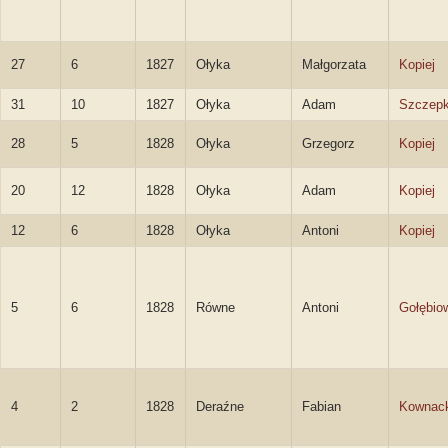
27
6
1827
Ołyka
Małgorzata
Kopiej
31
10
1827
Ołyka
Adam
Szczepk
28
5
1828
Ołyka
Grzegorz
Kopiej
20
12
1828
Ołyka
Adam
Kopiej
12
6
1828
Ołyka
Antoni
Kopiej
5
6
1828
Równe
Antoni
Gołębio
4
2
1828
Deraźne
Fabian
Kownack