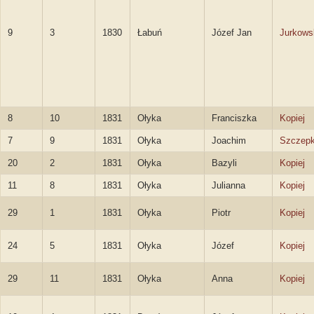
9
3
1830
Łabuń
Józef Jan
Jurkows
8
10
1831
Ołyka
Franciszka
Kopiej
7
9
1831
Ołyka
Joachim
Szczepk
20
2
1831
Ołyka
Bazyli
Kopiej
11
8
1831
Ołyka
Julianna
Kopiej
29
1
1831
Ołyka
Piotr
Kopiej
24
5
1831
Ołyka
Józef
Kopiej
29
11
1831
Ołyka
Anna
Kopiej