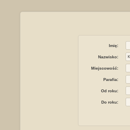
Imię:
Nazwisko:
Miejscowość:
Parafia:
Od roku:
Do roku: