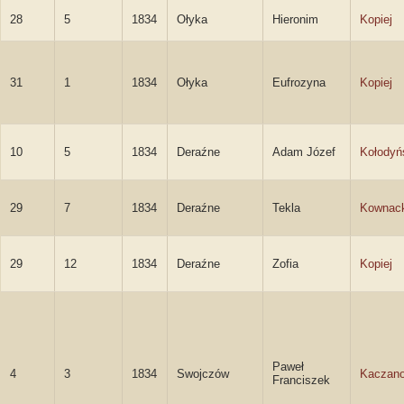
28
5
1834
Ołyka
Hieronim
Kopiej
31
1
1834
Ołyka
Eufrozyna
Kopiej
10
5
1834
Deraźne
Adam Józef
Kołodyń
29
7
1834
Deraźne
Tekla
Kownac
29
12
1834
Deraźne
Zofia
Kopiej
Paweł
4
3
1834
Swojczów
Kaczano
Franciszek