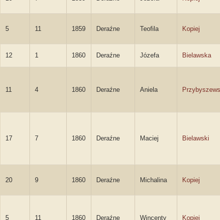
5
11
1859
Deraźne
Teofila
Kopiej
12
1
1860
Deraźne
Józefa
Bielawska
11
4
1860
Deraźne
Aniela
Przybyszew
17
7
1860
Deraźne
Maciej
Bielawski
20
9
1860
Deraźne
Michalina
Kopiej
5
11
1860
Deraźne
Wincenty
Kopiej