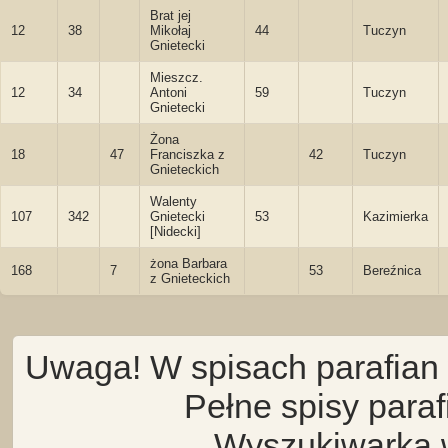
Brat jej
12
38
Mikołaj
44
Tuczyn
Gnietecki
Mieszcz.
12
34
Antoni
59
Tuczyn
Gnietecki
Żona
18
47
Franciszka z
42
Tuczyn
Gnieteckich
Walenty
107
342
Gnietecki
53
Kazimierka
[Nidecki]
żona Barbara
168
7
53
Bereźnica
z Gnieteckich
Uwaga! W spisach parafian 
Pełne spisy para
Wyszukiwarka 