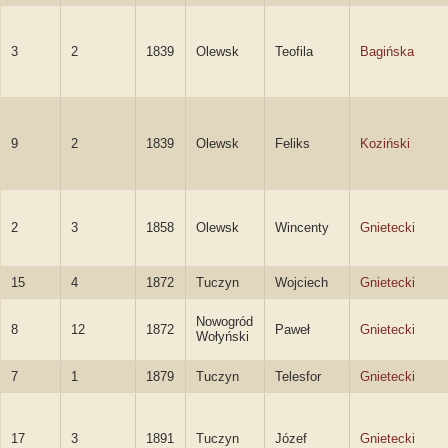
3
2
1839
Olewsk
Teofila
Bagińska
9
2
1839
Olewsk
Feliks
Koziński
2
3
1858
Olewsk
Wincenty
Gnietecki
15
4
1872
Tuczyn
Wojciech
Gnietecki
Nowogród
8
12
1872
Paweł
Gnietecki
Wołyński
7
1
1879
Tuczyn
Telesfor
Gnietecki
17
3
1891
Tuczyn
Józef
Gnietecki