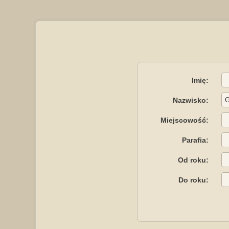
Imię:
Nazwisko:
Miejscowość:
Parafia:
Od roku:
Do roku: