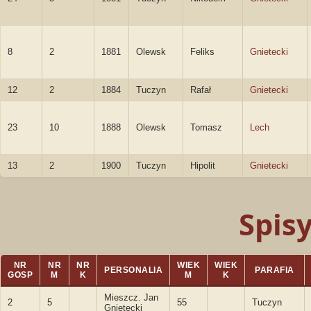
8
2
1881
Olewsk
Feliks
Gnietecki
12
2
1884
Tuczyn
Rafał
Gnietecki
23
10
1888
Olewsk
Tomasz
Lech
13
2
1900
Tuczyn
Hipolit
Gnietecki
Spis
NR
NR
NR
WIEK
WIEK
PERSONALIA
PARAFIA
GOSP
M
K
M
K
Mieszcz. Jan
2
5
55
Tuczyn
Gnietecki