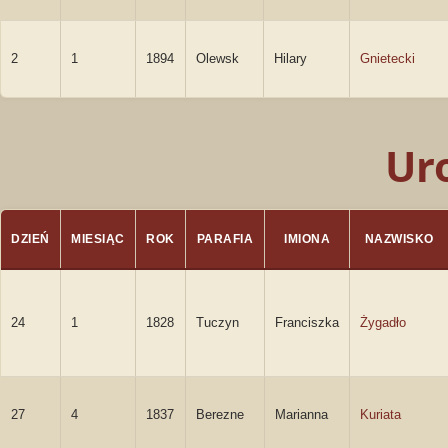
2
1
1894
Olewsk
Hilary
Gnietecki
Ur
DZIEŃ
MIESIĄC
ROK
PARAFIA
IMIONA
NAZWISKO
24
1
1828
Tuczyn
Franciszka
Żygadło
27
4
1837
Berezne
Marianna
Kuriata