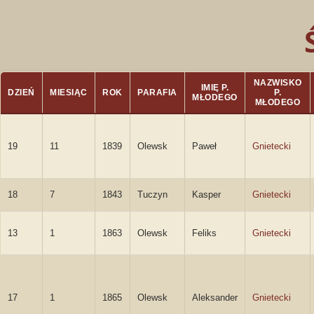
NAZWISKO
IMIĘ P.
DZIEŃ
MIESIĄC
ROK
PARAFIA
P.
MŁODEGO
MŁODEGO
19
11
1839
Olewsk
Paweł
Gnietecki
18
7
1843
Tuczyn
Kasper
Gnietecki
13
1
1863
Olewsk
Feliks
Gnietecki
17
1
1865
Olewsk
Aleksander
Gnietecki