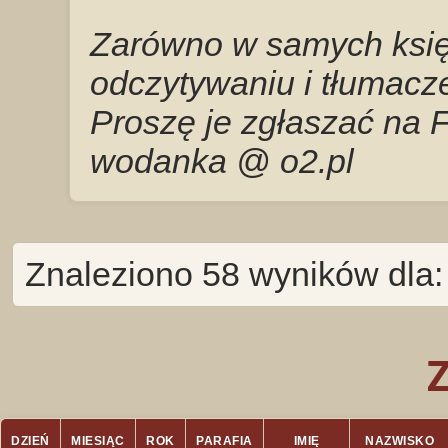
Zarówno w samych księg
odczytywaniu i tłumacze
Proszę je zgłaszać na 
wodanka @ o2.pl
Znaleziono 58 wyników dla:
DZIEŃ
MIESIĄC
ROK
PARAFIA
IMIĘ
NAZWISKO