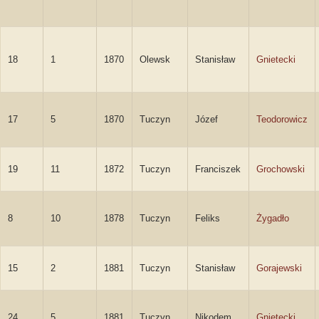
18
1
1870
Olewsk
Stanisław
Gnietecki
17
5
1870
Tuczyn
Józef
Teodorowicz
19
11
1872
Tuczyn
Franciszek
Grochowski
8
10
1878
Tuczyn
Feliks
Żygadło
15
2
1881
Tuczyn
Stanisław
Gorajewski
24
5
1881
Tuczyn
Nikodem
Gnietecki