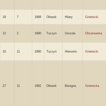
18
7
1888
Olewsk
Hilary
Gnietecki
12
2
1890
Tuczyn
Urszula
Olizarowska
10
11
1890
Tuczyn
Hieronim
Gnietecki
27
11
1892
Olewsk
Benigna
Gnietecka