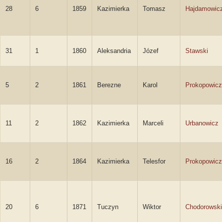
28
6
1859
Kazimierka
Tomasz
Hajdamowic
31
1
1860
Aleksandria
Józef
Stawski
5
2
1861
Berezne
Karol
Prokopowicz
11
2
1862
Kazimierka
Marceli
Urbanowicz
16
2
1864
Kazimierka
Telesfor
Prokopowicz
20
6
1871
Tuczyn
Wiktor
Chodorowski