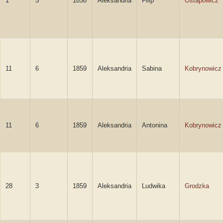
1
5
1858
Aleksandria
Filip
Ostapowicz
11
6
1859
Aleksandria
Sabina
Kobrynowicz
11
6
1859
Aleksandria
Antonina
Kobrynowicz
28
3
1859
Aleksandria
Ludwika
Grodzka