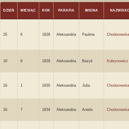
DZIEŃ
MIESIĄC
ROK
PARAFIA
IMIONA
NAZWISK
25
6
1828
Aleksandria
Paulina
Chodorowsk
10
6
1829
Aleksandria
Bazyli
Kobrynowicz
16
1
1830
Aleksandria
Julia
Chodorowsk
16
7
1834
Aleksandria
Aniela
Chodorowsk