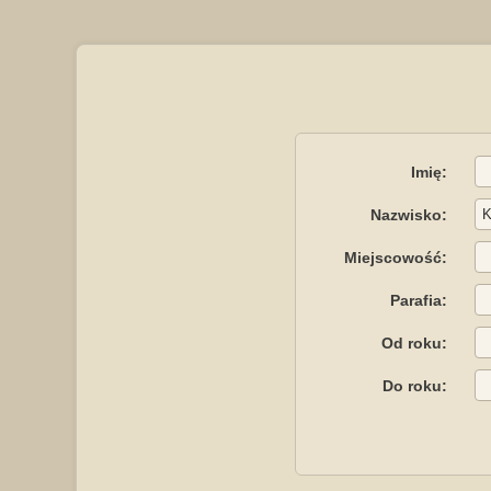
Imię:
Nazwisko:
Miejscowość:
Parafia:
Od roku:
Do roku: