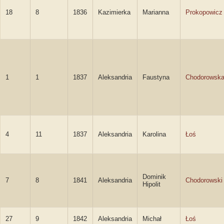
18
8
1836
Kazimierka
Marianna
Prokopowicz
1
1
1837
Aleksandria
Faustyna
Chodorowsk
4
11
1837
Aleksandria
Karolina
Łoś
Dominik
7
8
1841
Aleksandria
Chodorowski
Hipolit
27
9
1842
Aleksandria
Michał
Łoś