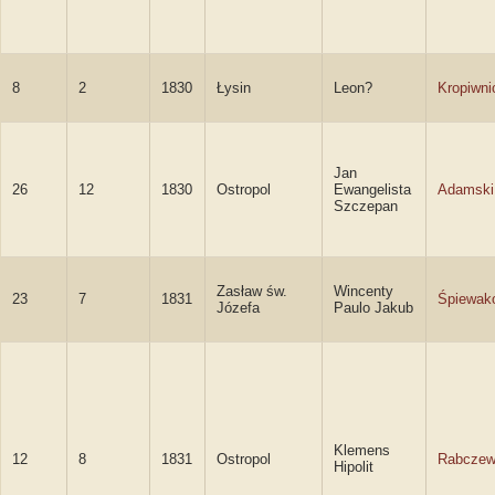
8
2
1830
Łysin
Leon?
Kropiwni
Jan
26
12
1830
Ostropol
Ewangelista
Adamski
Szczepan
Zasław św.
Wincenty
23
7
1831
Śpiewak
Józefa
Paulo Jakub
Klemens
12
8
1831
Ostropol
Rabczew
Hipolit