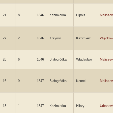
21
8
1846
Kazimierka
Hipolit
Maliszew
27
2
1846
Krzywin
Kazimierz
Więckow
26
6
1846
Białogródka
Władysław
Maliszew
16
9
1847
Białogródka
Korneli
Maliszew
13
1
1847
Kazimierka
Hilary
Urbanow