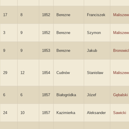
17
8
1852
Berezne
Franciszek
Maliszew
3
9
1852
Berezne
Szymon
Maliszew
9
9
1853
Berezne
Jakub
Bronowic
29
12
1854
Cudnów
Stanisław
Maliszew
6
6
1857
Białogródka
Józef
Gębalski
24
10
1857
Kazimierka
Aleksander
Sawicki