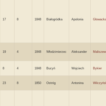
17
8
1848
Białogródka
Apolonia
Głowack
19
4
1848
Włodzimierzec
Aleksander
Maliszew
8
4
1848
Bucyń
Wojciech
Bykier
23
8
1850
Ostróg
Antonina
Wilczyńs