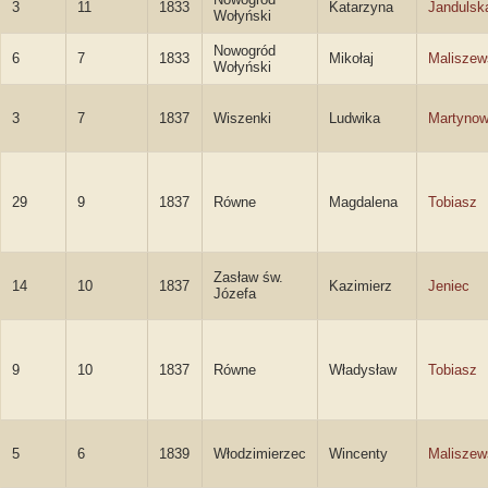
3
11
1833
Katarzyna
Jandulsk
Wołyński
Nowogród
6
7
1833
Mikołaj
Maliszew
Wołyński
3
7
1837
Wiszenki
Ludwika
Martynow
29
9
1837
Równe
Magdalena
Tobiasz
Zasław św.
14
10
1837
Kazimierz
Jeniec
Józefa
9
10
1837
Równe
Władysław
Tobiasz
5
6
1839
Włodzimierzec
Wincenty
Maliszew