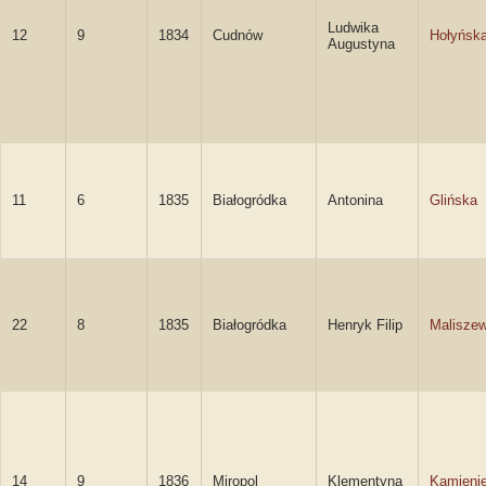
Ludwika
12
9
1834
Cudnów
Hołyńsk
Augustyna
11
6
1835
Białogródka
Antonina
Glińska
22
8
1835
Białogródka
Henryk Filip
Maliszew
14
9
1836
Miropol
Klementyna
Kamieni