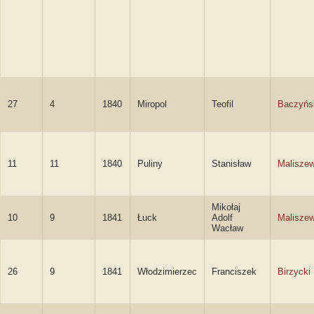
27
4
1840
Miropol
Teofil
Baczyńs
11
11
1840
Puliny
Stanisław
Maliszew
Mikołaj
10
9
1841
Łuck
Adolf
Maliszew
Wacław
26
9
1841
Włodzimierzec
Franciszek
Birzycki