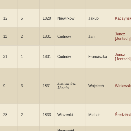
12
5
1828
Niewirków
Jakub
Kaczyńsk
Jencz
11
2
1831
Cudnów
Jan
[Jentsch]
Jencz
31
1
1831
Cudnów
Franciszka
[Jentsch]
Zasław św.
9
3
1831
Wojciech
Winiawsk
Józefa
28
2
1833
Wiszenki
Michał
Średzińsk
Nowogród