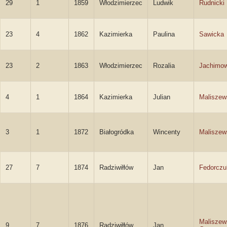
29
1
1859
Włodzimierzec
Ludwik
Rudnicki
23
4
1862
Kazimierka
Paulina
Sawicka
23
2
1863
Włodzimierzec
Rozalia
Jachimo
4
1
1864
Kazimierka
Julian
Maliszew
3
1
1872
Białogródka
Wincenty
Maliszew
27
7
1874
Radziwiłłów
Jan
Fedorczu
Maliszew
9
7
1876
Radziwiłłów
Jan