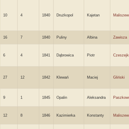
10
4
1840
Drużkopol
Kajetan
Maliszew
16
7
1840
Puliny
Albina
Zawisza
6
4
1841
Dąbrowica
Piotr
Czeszejk
27
12
1842
Klewań
Maciej
Gliński
9
1
1845
Opalin
Aleksandra
Paszkow
12
8
1846
Kazimierka
Konstanty
Maliszew