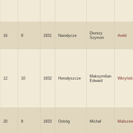
Dionizy
16
8
1831
Narodycze
Areld
Szymon
Maksymilian
12
10
1832
Horodyszcze
Wkryńsk
Edward
20
8
1833
Ostróg
Michał
Maliszew