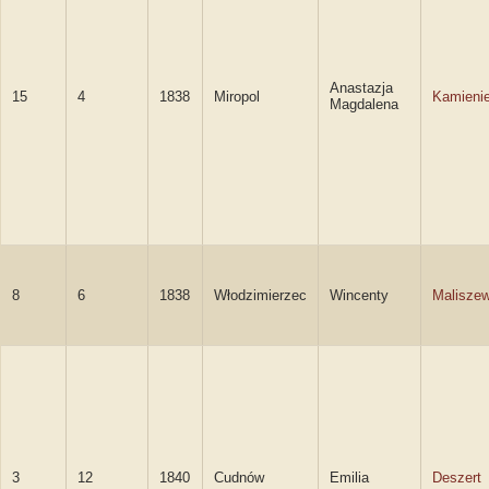
Anastazja
15
4
1838
Miropol
Kamieni
Magdalena
8
6
1838
Włodzimierzec
Wincenty
Maliszew
3
12
1840
Cudnów
Emilia
Deszert