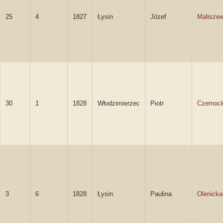
25
4
1827
Łysin
Józef
Maliszew
30
1
1828
Włodzimierzec
Piotr
Czernock
3
6
1828
Łysin
Paulina
Olenicka