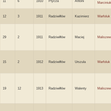
11
6
1910
Ptycza
Antoni
Marciniu
12
3
1911
Radziwiłłów
Kazimierz
Warfoluk
29
2
1911
Radziwiłłów
Maciej
Maliszew
15
2
1912
Radziwiłłów
Urszula
Warfoluk
19
12
1913
Radziwiłłów
Walenty
Maliszew