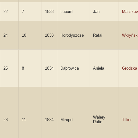
22
7
1833
Luboml
Jan
Maliszew
24
10
1833
Horodyszcze
Rafał
Wkryńsk
25
8
1834
Dąbrowica
Aniela
Grodzka
Walery
28
11
1834
Miropol
Tillier
Rufin