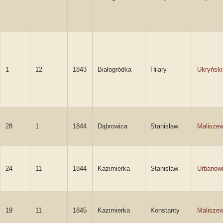
1
12
1843
Białogródka
Hilary
Ukryński
28
1
1844
Dąbrowica
Stanisław
Maliszew
24
11
1844
Kazimierka
Stanisław
Urbanow
19
11
1845
Kazimierka
Konstanty
Maliszew