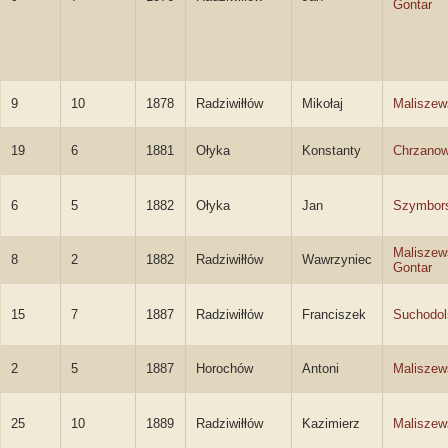
Gontar
9
10
1878
Radziwiłłów
Mikołaj
Maliszew
19
6
1881
Ołyka
Konstanty
Chrzanow
6
5
1882
Ołyka
Jan
Szymbor
Maliszew
8
2
1882
Radziwiłłów
Wawrzyniec
Gontar
15
7
1887
Radziwiłłów
Franciszek
Suchodol
2
5
1887
Horochów
Antoni
Maliszew
25
10
1889
Radziwiłłów
Kazimierz
Maliszew