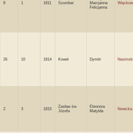
9
1
1811
Szumbar
Marcjanna
Więckow
Felicjanna
26
10
1814
Kowel
Dymitr
Nasimsk
Zasław św.
Eleonora
2
3
1815
Nowicka
Józefa
Matylda