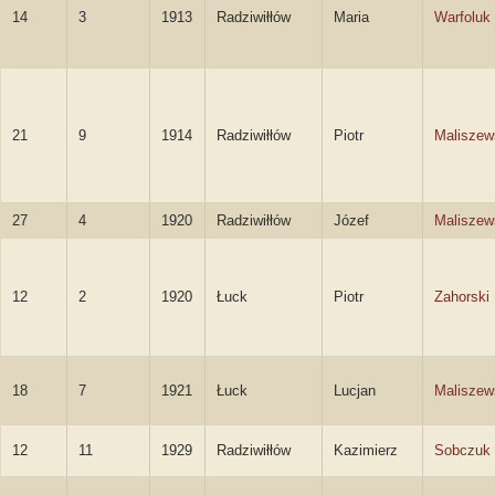
14
3
1913
Radziwiłłów
Maria
Warfoluk
21
9
1914
Radziwiłłów
Piotr
Maliszew
27
4
1920
Radziwiłłów
Józef
Maliszew
12
2
1920
Łuck
Piotr
Zahorski
18
7
1921
Łuck
Lucjan
Maliszew
12
11
1929
Radziwiłłów
Kazimierz
Sobczuk