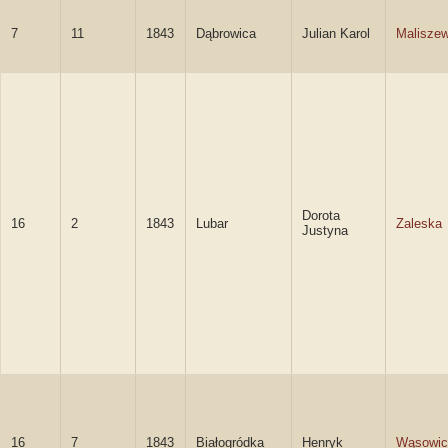
7
11
1843
Dąbrowica
Julian Karol
Maliszew
Dorota
16
2
1843
Lubar
Zaleska
Justyna
16
7
1843
Białogródka
Henryk
Wąsowic