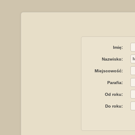
Imię:
Nazwisko:
Miejscowość:
Parafia:
Od roku:
Do roku: