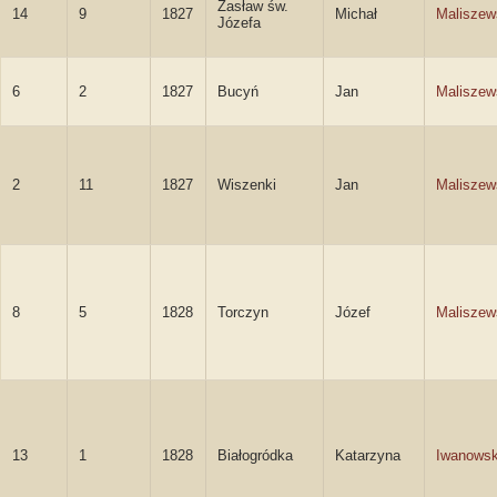
Zasław św.
14
9
1827
Michał
Maliszew
Józefa
6
2
1827
Bucyń
Jan
Maliszew
2
11
1827
Wiszenki
Jan
Maliszew
8
5
1828
Torczyn
Józef
Maliszew
13
1
1828
Białogródka
Katarzyna
Iwanows