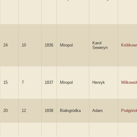
Karol
24
10
1836
Miropol
Królikow
Seweryn
15
7
1837
Miropol
Henryk
Wilkowsk
20
12
1838
Białogródka
Adam
Podgórsk