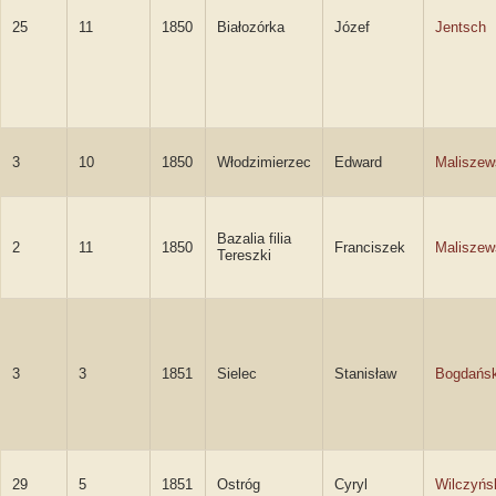
25
11
1850
Białozórka
Józef
Jentsch
3
10
1850
Włodzimierzec
Edward
Maliszew
Bazalia filia
2
11
1850
Franciszek
Maliszew
Tereszki
3
3
1851
Sielec
Stanisław
Bogdańsk
29
5
1851
Ostróg
Cyryl
Wilczyńs