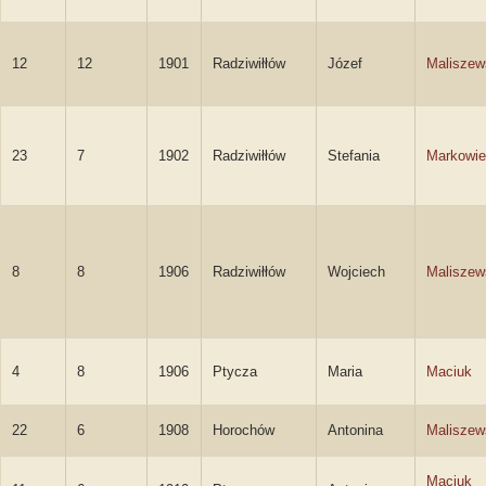
12
12
1901
Radziwiłłów
Józef
Maliszew
23
7
1902
Radziwiłłów
Stefania
Markowi
8
8
1906
Radziwiłłów
Wojciech
Maliszew
4
8
1906
Ptycza
Maria
Maciuk
22
6
1908
Horochów
Antonina
Maliszew
Maciuk