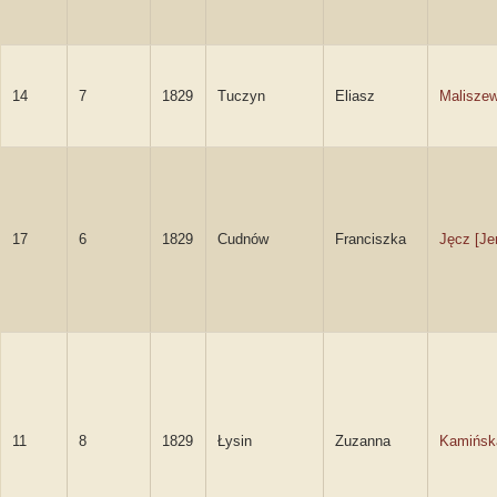
14
7
1829
Tuczyn
Eliasz
Maliszew
17
6
1829
Cudnów
Franciszka
Jęcz [Je
11
8
1829
Łysin
Zuzanna
Kamińsk