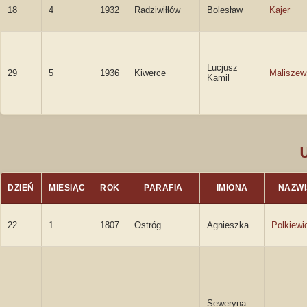
18
4
1932
Radziwiłłów
Bolesław
Kajer
Lucjusz
29
5
1936
Kiwerce
Maliszew
Kamil
DZIEŃ
MIESIĄC
ROK
PARAFIA
IMIONA
NAZW
22
1
1807
Ostróg
Agnieszka
Polkiewi
Seweryna