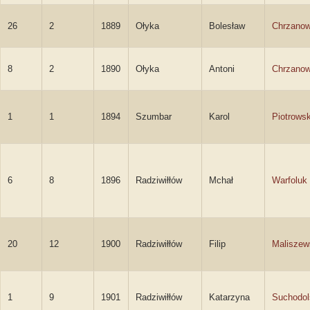
26
2
1889
Ołyka
Bolesław
Chrzanow
8
2
1890
Ołyka
Antoni
Chrzanow
1
1
1894
Szumbar
Karol
Piotrowsk
6
8
1896
Radziwiłłów
Mchał
Warfoluk
20
12
1900
Radziwiłłów
Filip
Maliszew
1
9
1901
Radziwiłłów
Katarzyna
Suchodol