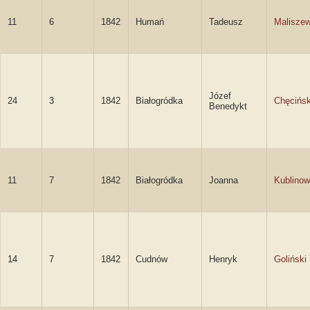
11
6
1842
Humań
Tadeusz
Maliszew
Józef
24
3
1842
Białogródka
Chęcińsk
Benedykt
11
7
1842
Białogródka
Joanna
Kublino
14
7
1842
Cudnów
Henryk
Goliński