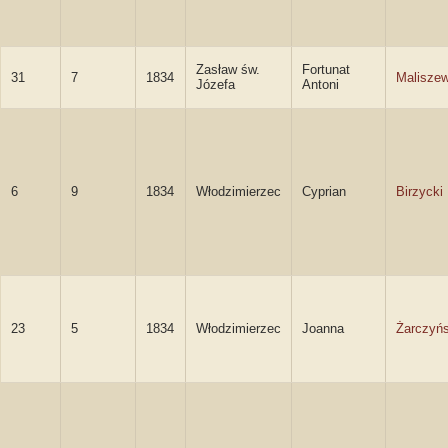
Zasław św.
Fortunat
31
7
1834
Maliszew
Józefa
Antoni
6
9
1834
Włodzimierzec
Cyprian
Birzycki
23
5
1834
Włodzimierzec
Joanna
Żarczyń