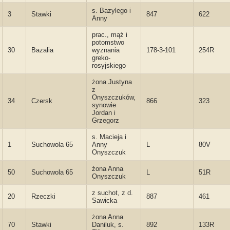
s. Bazylego i
3
Stawki
847
622
Anny
prac., mąż i
potomstwo
30
Bazalia
wyznania
178-3-101
254R
greko-
rosyjskiego
żona Justyna
z
Onyszczuków,
34
Czersk
866
323
synowie
Jordan i
Grzegorz
s. Macieja i
1
Suchowola 65
Anny
L
80V
Onyszczuk
żona Anna
50
Suchowola 65
L
51R
Onyszczuk
z suchot, z d.
20
Rzeczki
887
461
Sawicka
żona Anna
70
Stawki
Daniluk, s.
892
133R