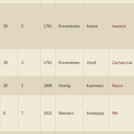
28
5
1761
Krzemieniec
Antoni
Iwanicki
28
3
1761
Krzemieniec
Józef
Zacharczuk
20
2
1808
Ostróg
Kazimierz
Mazur
6
7
1821
Nieświcz
Anastazja
NN