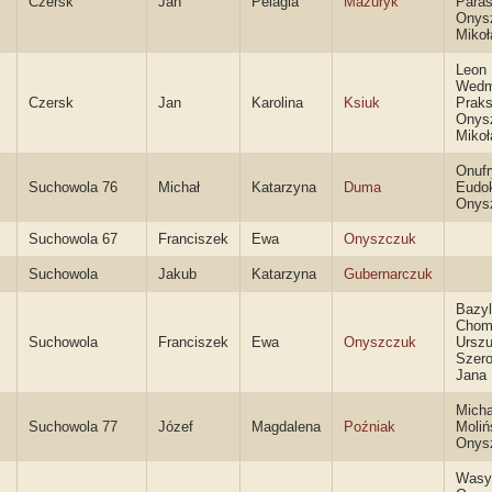
Czersk
Jan
Pelagia
Mazuryk
Para
Onys
Mikoł
Leon
Wedm
Czersk
Jan
Karolina
Ksiuk
Prak
Onys
Mikoł
Onufr
Suchowola 76
Michał
Katarzyna
Duma
Eudo
Onys
Suchowola 67
Franciszek
Ewa
Onyszczuk
Suchowola
Jakub
Katarzyna
Gubernarczuk
Bazyl
Chom
Suchowola
Franciszek
Ewa
Onyszczuk
Urszu
Szero
Jana
Micha
Suchowola 77
Józef
Magdalena
Poźniak
Moliń
Onys
Wasy