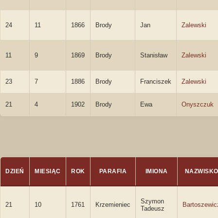
24
11
1866
Brody
Jan
Zalewski
11
9
1869
Brody
Stanisław
Zalewski
23
7
1886
Brody
Franciszek
Zalewski
21
4
1902
Brody
Ewa
Onyszczuk
DZIEŃ
MIESIĄC
ROK
PARAFIA
IMIONA
NAZWISK
Szymon
21
10
1761
Krzemieniec
Bartoszewic
Tadeusz