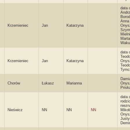
data 
Andrz
Borod
Anna
Krzemieniec
Jan
Katarzyna
Onys
Szym
Mieln
Marta
Waku
data 
Teodo
Krzemieniec
Jan
Katarzyna
Onys
Teodo
Tymc
Dami
Chorów
Łukasz
Marianna
Onys
Prisk
data 
rodzi
niezn
Nieświcz
NN
NN
NN
Mikoł
Onys
Justy
Demi