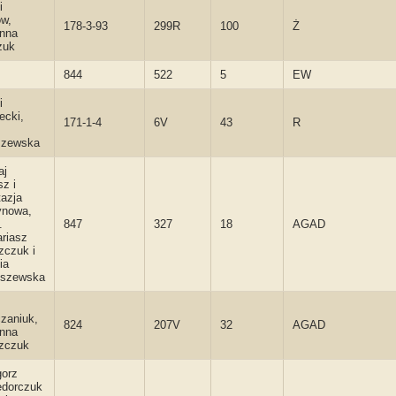
i
w,
178-3-93
299R
100
Ż
anna
zuk
844
522
5
EW
i
ecki,
171-1-4
6V
43
R
szewska
aj
z i
azja
ynowa,
.
847
327
18
AGAD
riasz
zczuk i
ia
uszewska
zaniuk,
824
207V
32
AGAD
anna
zczuk
gorz
edorczuk