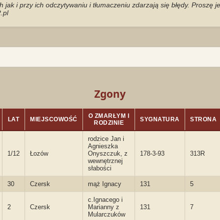
jak i przy ich odczytywaniu i tłumaczeniu zdarzają się błędy. Proszę 
.pl
Zgony
O ZMARŁYM I
LAT
MIEJSCOWOŚĆ
SYGNATURA
STRONA
RODZINIE
rodzice Jan i
Agnieszka
1/12
Łozów
Onyszczuk, z
178-3-93
313R
wewnętrznej
słabości
30
Czersk
mąż Ignacy
131
5
c.Ignacego i
2
Czersk
Marianny z
131
7
Mularczuków