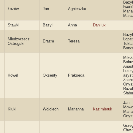
Bazyl
Iwanó
Łozów
Jan
Agnieszka
Mari
Marc
Stawki
Bazyli
Anna
Daniluk
Bazyl
Międzyrzecz
Łopat
Erazm
Teresa
Ostrogski
Tekla
Bory
Mikoł
Bohus
Anast
Lusz
Kowel
Oksenty
Prakseda
asyst
Zacha
Onys
Rozal
Słab
Jan
Mowc
Kluki
Wojciech
Marianna
Kazimieruk
Mari
Onys
Grze
Chwi