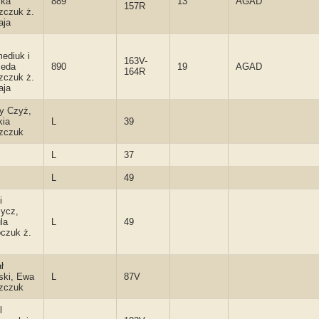
śka
889
13
AGAD
157R
zczuk ż.
aja
ediuk i
163V-
seda
890
19
AGAD
164R
zczuk ż.
aja
y Czyż,
kia
L
39
zczuk
L
37
L
49
i
ycz,
la
L
49
czuk ż.
ł
ski, Ewa
L
87V
zczuk
l