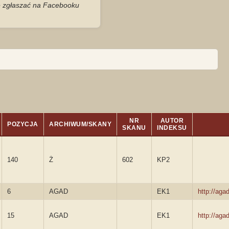
je zgłaszać na Facebooku
NR
AUTOR
POZYCJA
ARCHIWUM/SKANY
SKANU
INDEKSU
140
Ż
602
KP2
6
AGAD
EK1
http://ag
15
AGAD
EK1
http://ag