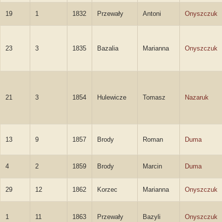
19
1
1832
Przewały
Antoni
Onyszczuk
23
3
1835
Bazalia
Marianna
Onyszczuk
21
3
1854
Hulewicze
Tomasz
Nazaruk
13
9
1857
Brody
Roman
Duma
4
2
1859
Brody
Marcin
Duma
29
12
1862
Korzec
Marianna
Onyszczuk
1
11
1863
Przewały
Bazyli
Onyszczuk