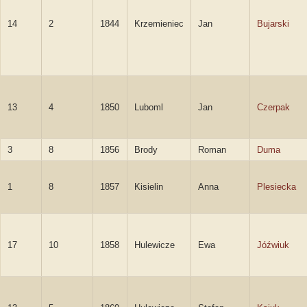
14
2
1844
Krzemieniec
Jan
Bujarski
13
4
1850
Luboml
Jan
Czerpak
3
8
1856
Brody
Roman
Duma
1
8
1857
Kisielin
Anna
Plesiecka
17
10
1858
Hulewicze
Ewa
Jóźwiuk