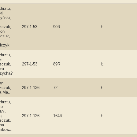
chrztu,
ej
yński,
zczuk,
297-1-53
90R
Ł
on
iczuk,
lczyk
chrztu,
r
zczuk,
297-1-53
89R
Ł
ra
zycha?
an
zczuk,
297-1-136
72
Ł
a Ma...
chrztu,
ce
ani,
aj
297-1-126
164R
Ł
zczuk,
na
nikowa