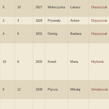
6
10
1827
Wołoczyska
Łukasz
Onyszczuk
2
3
1829
Przewały
Antoni
Onyszczuk
4
6
1831
Ostróg
Barbara
Onyszczuk
15
8
1832
Kowel
Maria
Hryhoruk
6
12
1838
Ptycza
Mikołaj
Smolarczuk