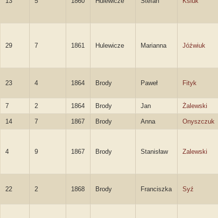
13
5
1860
Hulewicze
Stefan
Ksiuk
29
7
1861
Hulewicze
Marianna
Jóźwiuk
23
4
1864
Brody
Paweł
Fityk
7
2
1864
Brody
Jan
Żalewski
14
7
1867
Brody
Anna
Onyszczuk
4
9
1867
Brody
Stanisław
Zalewski
22
2
1868
Brody
Franciszka
Syź