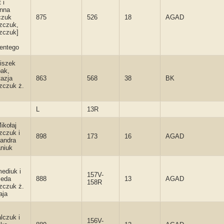
 i
anna
czuk
875
526
18
AGAD
zczuk,
zczuk]
entego
iszek
ak,
azja
863
568
38
BK
zczuk ż.
L
13R
ikołaj
zczuk i
898
173
16
AGAD
andra
niuk
ediuk i
157V-
seda
888
13
AGAD
158R
zczuk ż.
aja
lczuk i
156V-