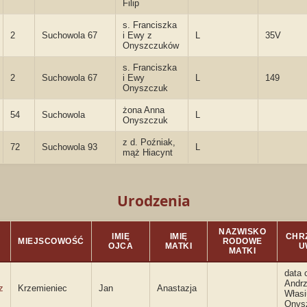
Filip
s. Franciszka
2
Suchowola 67
i Ewy z
L
35V
Onyszczuków
s. Franciszka
2
Suchowola 67
i Ewy
L
149
Onyszczuk
żona Anna
54
Suchowola
L
Onyszczuk
z d. Poźniak,
72
Suchowola 93
L
mąż Hiacynt
Urodzenia
NAZWISKO
IMIĘ
IMIĘ
CHRZ
O
MIEJSCOWOŚĆ
RODOWE
OJCA
MATKI
U
MATKI
data 
Andrz
z
Krzemieniec
Jan
Anastazja
Własi
Onys