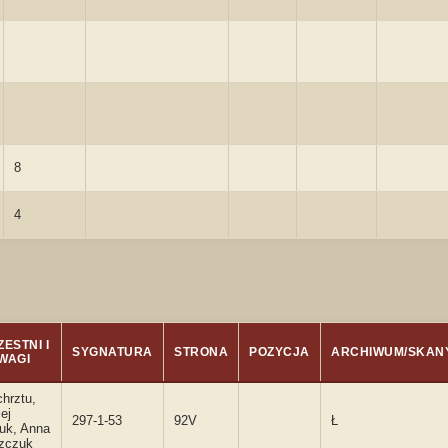
8
4
ESTNI I
SYGNATURA
STRONA
POZYCJA
ARCHIWUM/SKAN
WAGI
chrztu,
ej
297-1-53
92V
Ł
uk, Anna
zczuk