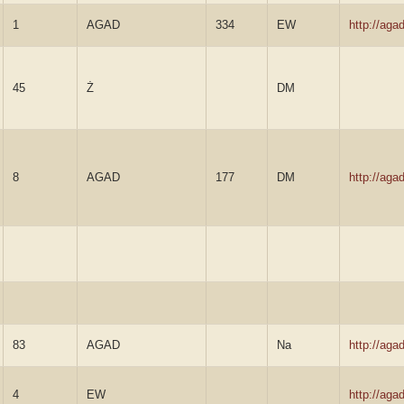
1
AGAD
334
EW
http://ag
45
Ż
DM
8
AGAD
177
DM
http://ag
83
AGAD
Na
http://ag
4
EW
http://ag