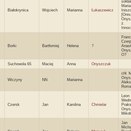
sołdat
Mari
Białokrynica
Wojciech
Marianna
Łukaszewicz
Inisz
[Onis
Onys
ż.
Innoc
Franc
Czerp
Borki
Bartłomiej
Helena
?
Anast
Onys
O?
Suchowola 65
Maciej
Anna
Onyszczuk
chł. M
Onys
Wiczyny
NN
Marianna
Aleks
Roma
Leon
Wedm
Czersk
Jan
Karolina
Chmielar
Prak
Onys
Mikoł
Jan
Micha