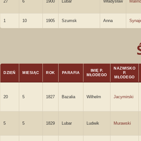
27
6
1900
Lubar
Władysław
Malin
1
10
1905
Szumsk
Anna
Synaj
NAZWISKO
IMIĘ P.
DZIEŃ
MIESIĄC
ROK
PARAFIA
P.
MŁODEGO
MŁODEGO
20
5
1827
Bazalia
Wilhelm
Jacymirski
5
5
1829
Lubar
Ludwik
Murawski