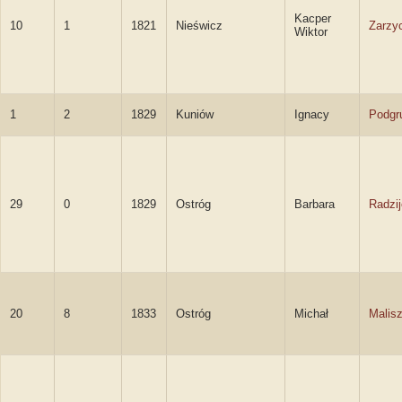
Kacper
10
1
1821
Nieświcz
Zarzy
Wiktor
1
2
1829
Kuniów
Ignacy
Podgr
29
0
1829
Ostróg
Barbara
Radzi
20
8
1833
Ostróg
Michał
Malis