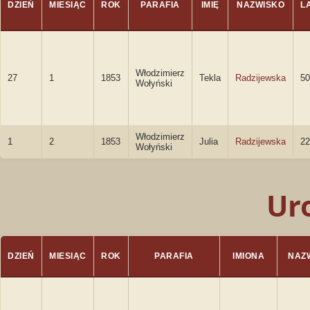
DZIEŃ
MIESIĄC
ROK
PARAFIA
IMIĘ
NAZWISKO
L
Włodzimierz
27
1
1853
Tekla
Radzijewska
50
Wołyński
Włodzimierz
1
2
1853
Julia
Radzijewska
22
Wołyński
Ur
DZIEŃ
MIESIĄC
ROK
PARAFIA
IMIONA
NAZ