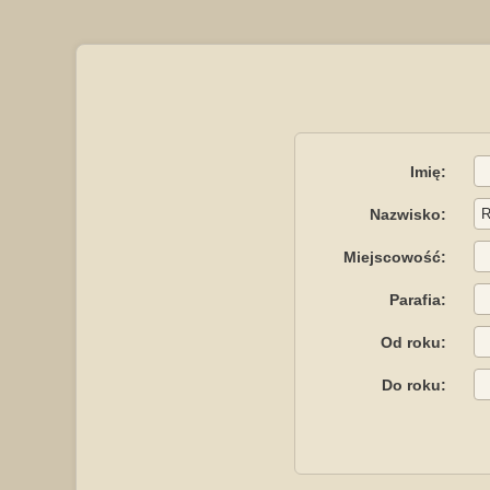
Imię:
Nazwisko:
Miejscowość:
Parafia:
Od roku:
Do roku: