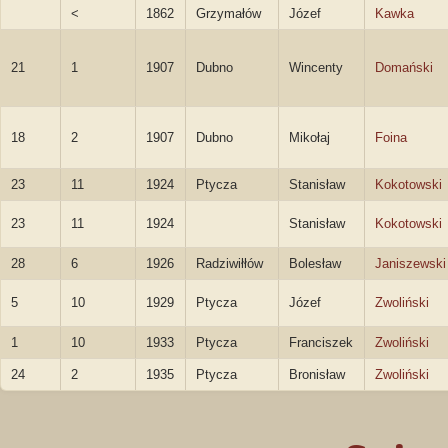
<
1862
Grzymałów
Józef
Kawka
21
1
1907
Dubno
Wincenty
Domański
18
2
1907
Dubno
Mikołaj
Foina
23
11
1924
Ptycza
Stanisław
Kokotowski
23
11
1924
Stanisław
Kokotowski
28
6
1926
Radziwiłłów
Bolesław
Janiszewski
5
10
1929
Ptycza
Józef
Zwoliński
1
10
1933
Ptycza
Franciszek
Zwoliński
24
2
1935
Ptycza
Bronisław
Zwoliński