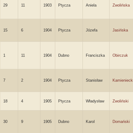
29
11
1903
Ptycza
Aniela
Zwolińska
15
6
1904
Ptycza
Józefa
Jasińska
1
11
1904
Dubno
Franciszka
Obirczuk
7
2
1904
Ptycza
Stanisław
Kamienieck
18
4
1905
Ptycza
Władysław
Zwoliński
30
9
1905
Dubno
Karol
Domański