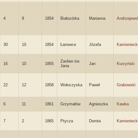
4
9
1854
Białozórka
Marianna
Andrzejews
30
10
1854
Łanowce
Józefa
Kamienieck
Zasław św.
16
10
1855
Jan
Kurzyński
Jana
22
12
1858
Wołoczyska
Paweł
Grabowski
6
11
1861
Grzymałów
Agnieszka
Kawka
7
2
1865
Ptycza
Dorota
Kamienieck