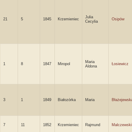
Julia
21
5
1845
Krzemieniec
Osipów
Cecylia
Maria
1
8
1847
Miropol
Łosiewicz
Aldona
3
1
1849
Białozórka
Maria
Błażejewsk
7
11
1852
Krzemieniec
Rajmund
Malczewski