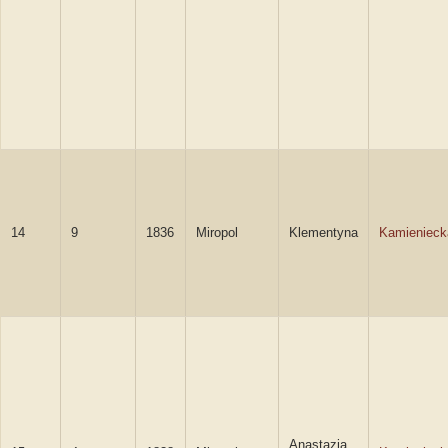
14
9
1836
Miropol
Klementyna
Kamienieck
Anastazja