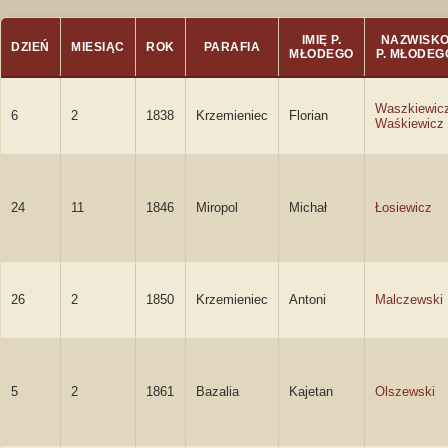
IMIĘ P.
NAZWISK
DZIEŃ
MIESIĄC
ROK
PARAFIA
MŁODEGO
P. MŁODEG
Waszkiewic
6
2
1838
Krzemieniec
Florian
Waśkiewicz
24
11
1846
Miropol
Michał
Łosiewicz
26
2
1850
Krzemieniec
Antoni
Malczewski
5
2
1861
Bazalia
Kajetan
Olszewski