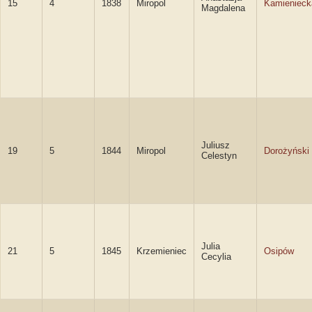
15
4
1838
Miropol
Kamienieck
Magdalena
Juliusz
19
5
1844
Miropol
Dorożyński
Celestyn
Julia
21
5
1845
Krzemieniec
Osipów
Cecylia