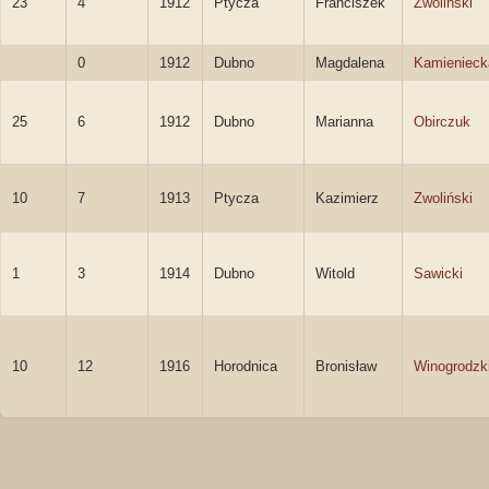
23
4
1912
Ptycza
Franciszek
Zwoliński
0
1912
Dubno
Magdalena
Kamienieck
25
6
1912
Dubno
Marianna
Obirczuk
10
7
1913
Ptycza
Kazimierz
Zwoliński
1
3
1914
Dubno
Witold
Sawicki
10
12
1916
Horodnica
Bronisław
Winogrodzk