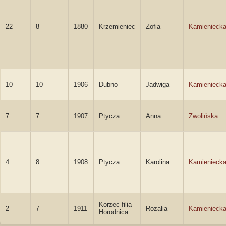
22
8
1880
Krzemieniec
Zofia
Kamienieck
10
10
1906
Dubno
Jadwiga
Kamienieck
7
7
1907
Ptycza
Anna
Zwolińska
4
8
1908
Ptycza
Karolina
Kamienieck
Korzec filia
2
7
1911
Rozalia
Kamienieck
Horodnica