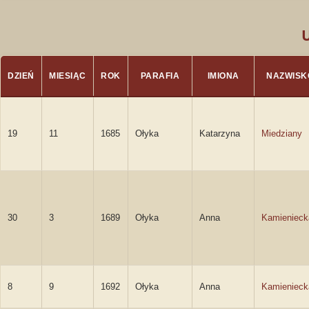
DZIEŃ
MIESIĄC
ROK
PARAFIA
IMIONA
NAZWISK
19
11
1685
Ołyka
Katarzyna
Miedziany
30
3
1689
Ołyka
Anna
Kamienieck
8
9
1692
Ołyka
Anna
Kamienieck