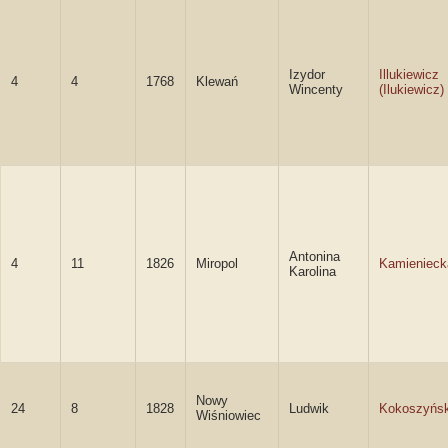
Izydor
Illukiewicz
4
4
1768
Klewań
Wincenty
(Ilukiewicz)
Antonina
4
11
1826
Miropol
Kamienieck
Karolina
Nowy
24
8
1828
Ludwik
Kokoszyńsk
Wiśniowiec