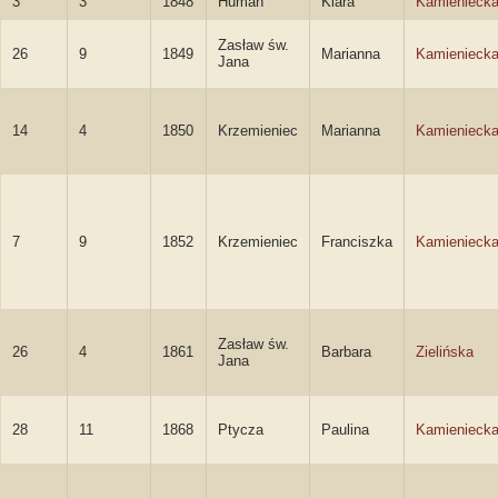
3
3
1848
Humań
Klara
Kamienieck
Zasław św.
26
9
1849
Marianna
Kamienieck
Jana
14
4
1850
Krzemieniec
Marianna
Kamienieck
7
9
1852
Krzemieniec
Franciszka
Kamienieck
Zasław św.
26
4
1861
Barbara
Zielińska
Jana
28
11
1868
Ptycza
Paulina
Kamienieck