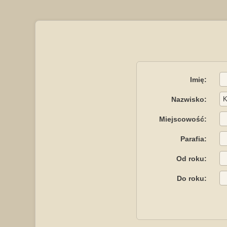
Imię:
Nazwisko:
Miejscowość:
Parafia:
Od roku:
Do roku: