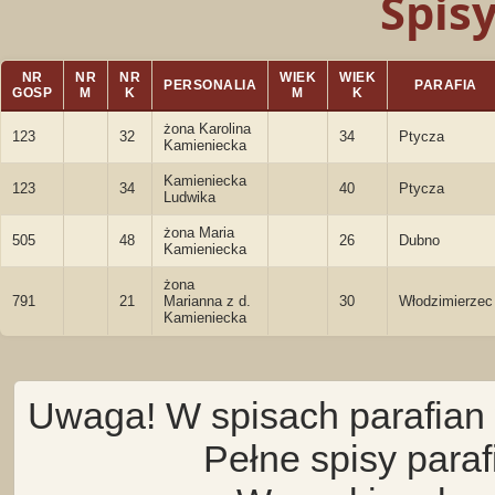
Spis
NR
NR
NR
WIEK
WIEK
PERSONALIA
PARAFIA
GOSP
M
K
M
K
żona Karolina
123
32
34
Ptycza
Kamieniecka
Kamieniecka
123
34
40
Ptycza
Ludwika
żona Maria
505
48
26
Dubno
Kamieniecka
żona
791
21
Marianna z d.
30
Włodzimierzec
Kamieniecka
Uwaga! W spisach parafian 
Pełne spisy para