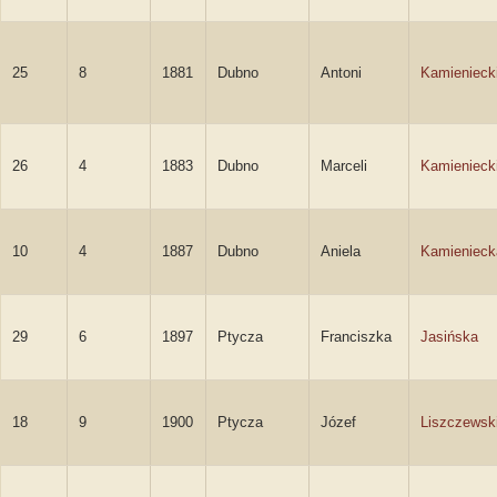
25
8
1881
Dubno
Antoni
Kamienieck
26
4
1883
Dubno
Marceli
Kamienieck
10
4
1887
Dubno
Aniela
Kamienieck
29
6
1897
Ptycza
Franciszka
Jasińska
18
9
1900
Ptycza
Józef
Liszczewsk