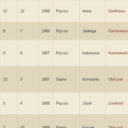
12
12
1906
Ptycza
Anna
Zwolińska
8
7
1906
Ptycza
Jadwiga
Kamienieck
9
9
1907
Ptycza
Katarzyna
Kamienieck
23
3
1907
Dubno
Konstanty
Obirczuk
5
4
1908
Ptycza
Józef
Zwoliński
7
10
1909
Dubno
Kacper
Obirczuk