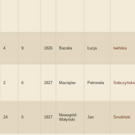
4
9
1826
Bazalia
Łucja
Iwińska
2
6
1827
Maciejów
Petronela
Sobczyńska
Nowogród
24
5
1827
Jan
Smoliński
Wołyński