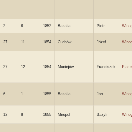
2
6
1852
Bazalia
Piotr
Winog
27
11
1854
Cudnów
Józef
Winog
27
12
1854
Maciejów
Franciszek
Piase
6
1
1855
Bazalia
Jan
Winog
12
8
1855
Miropol
Bazyli
Winog