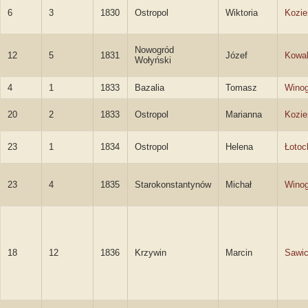
6
3
1830
Ostropol
Wiktoria
Kozie
Nowogród
12
5
1831
Józef
Kowal
Wołyński
4
1
1833
Bazalia
Tomasz
Winog
20
2
1833
Ostropol
Marianna
Kozie
23
1
1834
Ostropol
Helena
Łotoc
23
4
1835
Starokonstantynów
Michał
Winog
18
12
1836
Krzywin
Marcin
Sawic