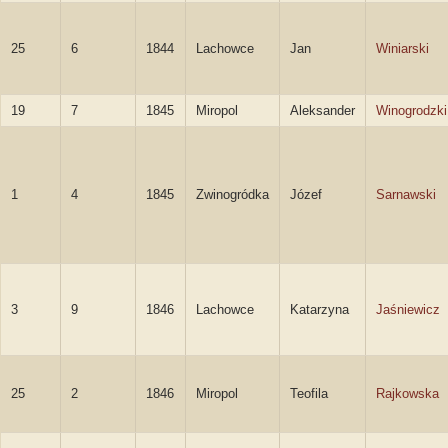
25
6
1844
Lachowce
Jan
Winiarski
19
7
1845
Miropol
Aleksander
Winogrodzki
1
4
1845
Zwinogródka
Józef
Sarnawski
3
9
1846
Lachowce
Katarzyna
Jaśniewicz
25
2
1846
Miropol
Teofila
Rajkowska