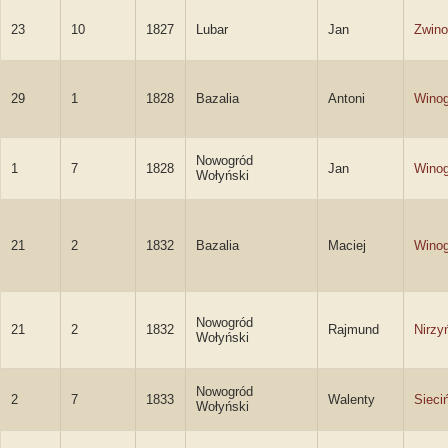
23
10
1827
Lubar
Jan
Zwino
29
1
1828
Bazalia
Antoni
Winog
Nowogród
1
7
1828
Jan
Winog
Wołyński
21
2
1832
Bazalia
Maciej
Winog
Nowogród
21
2
1832
Rajmund
Nirzy
Wołyński
Nowogród
2
7
1833
Walenty
Sieci
Wołyński