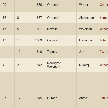
29
1
1836
Ostropol
Wiktoria
Chmi
16
8
1837
Ostropol
Aleksander
Łotoc
17
5
1837
Bazalia
Wojciech
Winog
13
1
1839
Ostropol
Marianna
Łotoc
4
12
1840
Tajkury
Jan
Zwino
Nowogród
4
2
1842
Mikołaj
Winog
Wołyński
27
12
1845
Humań
Antoni
Janko