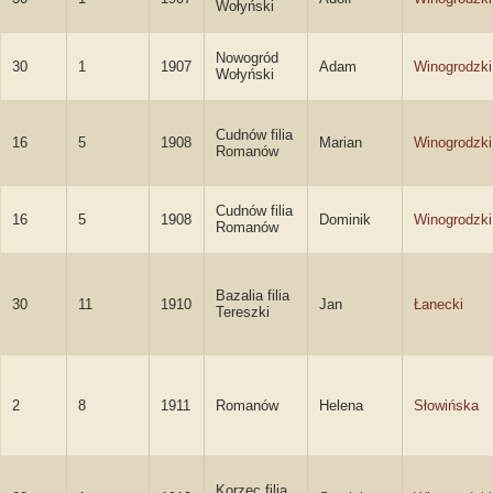
Wołyński
Nowogród
30
1
1907
Adam
Winogrodzki
Wołyński
Cudnów filia
16
5
1908
Marian
Winogrodzki
Romanów
Cudnów filia
16
5
1908
Dominik
Winogrodzki
Romanów
Bazalia filia
30
11
1910
Jan
Łanecki
Tereszki
2
8
1911
Romanów
Helena
Słowińska
Korzec filia