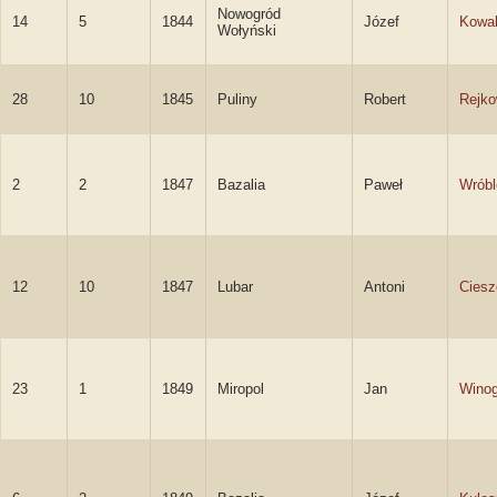
Nowogród
14
5
1844
Józef
Kowal
Wołyński
28
10
1845
Puliny
Robert
Rejko
2
2
1847
Bazalia
Paweł
Wróbl
12
10
1847
Lubar
Antoni
Ciesz
23
1
1849
Miropol
Jan
Winog