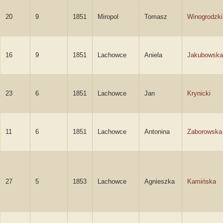
20
9
1851
Miropol
Tomasz
Winogrodzki
16
9
1851
Lachowce
Aniela
Jakubowska
23
6
1851
Lachowce
Jan
Krynicki
11
6
1851
Lachowce
Antonina
Zaborowska
27
5
1853
Lachowce
Agnieszka
Kamińska