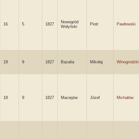
Nowogród
16
5
1827
Piotr
Pawłowski
Wołyński
19
9
1827
Bazalia
Mikołaj
Winogrodzki
18
9
1827
Maciejów
Józef
Michałów