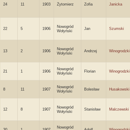
24
11
1903
Żytomierz
Zofia
Janicka
Nowogród
22
5
1906
Jan
Szumski
Wołyński
Nowogród
13
2
1906
Andrzej
Winogrodzki
Wołyński
Nowogród
21
1
1906
Florian
Winogrodzki
Wołyński
Nowogród
8
11
1907
Bolesław
Husakowski
Wołyński
Nowogród
12
8
1907
Stanisław
Malczewski
Wołyński
Nowogród
30
1
1907
Adolf
Winogrodzki