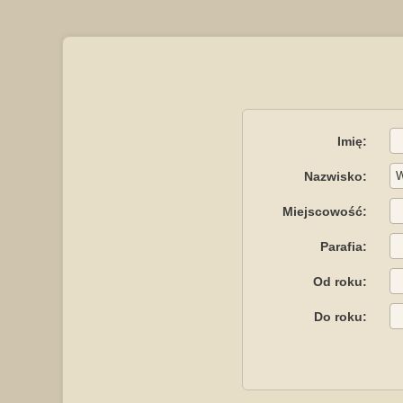
Imię:
Nazwisko:
Miejscowość:
Parafia:
Od roku:
Do roku: