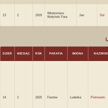
Włodzimierz
13
2
1918
Jan
Dul
Wołyński Fara
DZIEŃ
MIESIĄC
ROK
PARAFIA
IMIONA
NAZWIS
14
2
1825
Fastów
Ludwika
Piotrowski