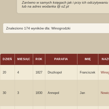
Zarówno w samych księgach jak i przy ich odczytywaniu 
lub na adres wodanka @ o2.pl
Znaleziono 174 wyników dla: Winogrodzki
DZIEŃ
MIESIĄC
ROK
PARAFIA
IMIĘ
NAZ
20
4
1827
Drużkopol
Franciszek
Winog
30
3
1830
Annopol
Jan
Nowic