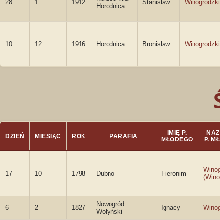
28
1
1912
Stanisław
Winogrodzki
Horodnica
10
12
1916
Horodnica
Bronisław
Winogrodzki
IMIĘ P.
NAZ
DZIEŃ
MIESIĄC
ROK
PARAFIA
MŁODEGO
P. M
Winog
17
10
1798
Dubno
Hieronim
(Wino
Nowogród
6
2
1827
Ignacy
Winog
Wołyński