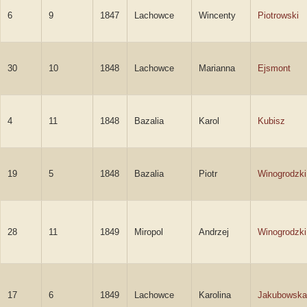
6
9
1847
Lachowce
Wincenty
Piotrowski
30
10
1848
Lachowce
Marianna
Ejsmont
4
11
1848
Bazalia
Karol
Kubisz
19
5
1848
Bazalia
Piotr
Winogrodzki
28
11
1849
Miropol
Andrzej
Winogrodzki
17
6
1849
Lachowce
Karolina
Jakubowska