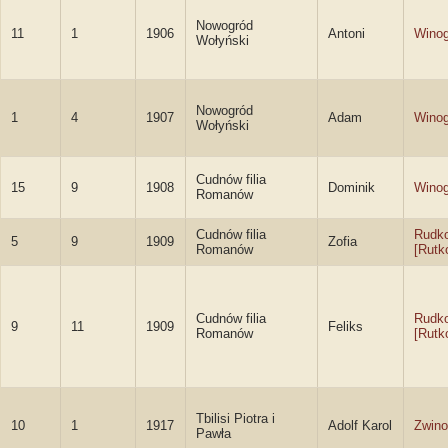
Nowogród
11
1
1906
Antoni
Winog
Wołyński
Nowogród
1
4
1907
Adam
Winog
Wołyński
Cudnów filia
15
9
1908
Dominik
Winog
Romanów
Cudnów filia
Rudk
5
9
1909
Zofia
Romanów
[Rutk
Cudnów filia
Rudk
9
11
1909
Feliks
Romanów
[Rutk
Tbilisi Piotra i
10
1
1917
Adolf Karol
Zwino
Pawła