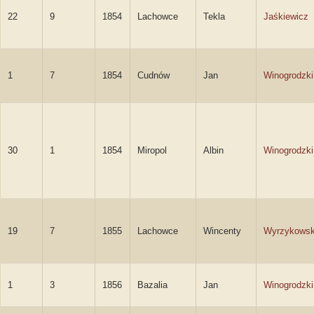
22
9
1854
Lachowce
Tekla
Jaśkiewicz
1
7
1854
Cudnów
Jan
Winogrodzki
30
1
1854
Miropol
Albin
Winogrodzki
19
7
1855
Lachowce
Wincenty
Wyrzykowsk
1
3
1856
Bazalia
Jan
Winogrodzki