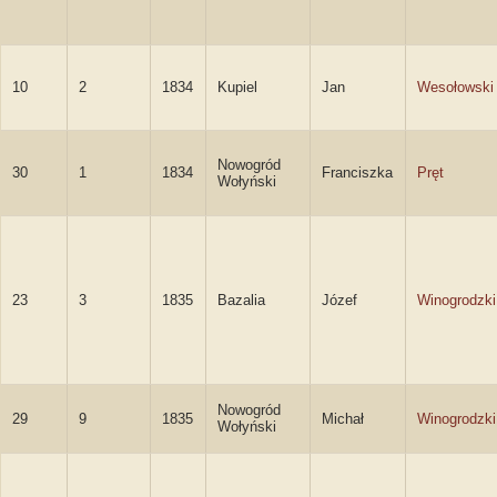
10
2
1834
Kupiel
Jan
Wesołowski
Nowogród
30
1
1834
Franciszka
Pręt
Wołyński
23
3
1835
Bazalia
Józef
Winogrodzki
Nowogród
29
9
1835
Michał
Winogrodzki
Wołyński