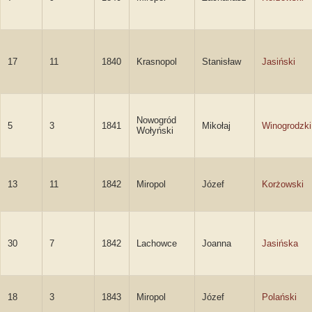
17
11
1840
Krasnopol
Stanisław
Jasiński
Nowogród
5
3
1841
Mikołaj
Winogrodzki
Wołyński
13
11
1842
Miropol
Józef
Korżowski
30
7
1842
Lachowce
Joanna
Jasińska
18
3
1843
Miropol
Józef
Polański