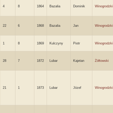
4
8
1864
Bazalia
Dominik
Winogrodzki
22
6
1868
Bazalia
Jan
Winogrodzki
1
8
1869
Kulczyny
Piotr
Winogrodzki
28
7
1872
Lubar
Kajetan
Żółtowski
21
1
1873
Lubar
Józef
Winogrodzki