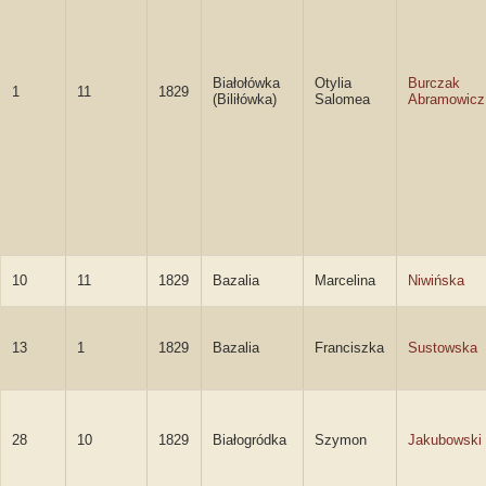
Białołówka
Otylia
Burczak
1
11
1829
(Biliłówka)
Salomea
Abramowicz
10
11
1829
Bazalia
Marcelina
Niwińska
13
1
1829
Bazalia
Franciszka
Sustowska
28
10
1829
Białogródka
Szymon
Jakubowski