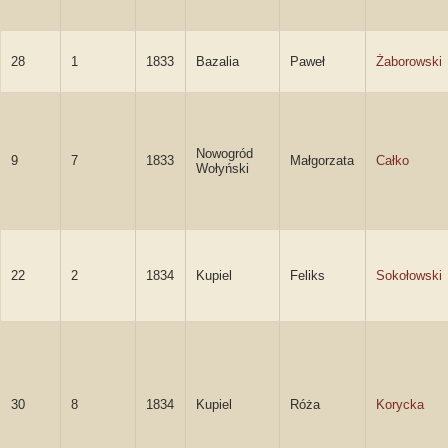
28
1
1833
Bazalia
Paweł
Żaborowski
Nowogród
9
7
1833
Małgorzata
Całko
Wołyński
22
2
1834
Kupiel
Feliks
Sokołowski
30
8
1834
Kupiel
Róża
Korycka