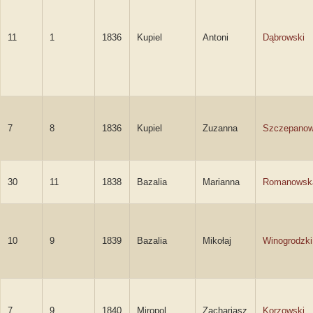
11
1
1836
Kupiel
Antoni
Dąbrowski
7
8
1836
Kupiel
Zuzanna
Szczepano
30
11
1838
Bazalia
Marianna
Romanowsk
10
9
1839
Bazalia
Mikołaj
Winogrodzki
7
9
1840
Miropol
Zachariasz
Korzowski