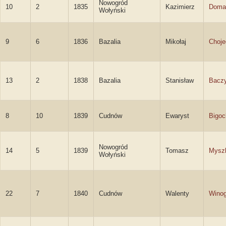
Nowogród
10
2
1835
Kazimierz
Doma
Wołyński
9
6
1836
Bazalia
Mikołaj
Choje
13
2
1838
Bazalia
Stanisław
Baczy
8
10
1839
Cudnów
Ewaryst
Bigoc
Nowogród
14
5
1839
Tomasz
Mysz
Wołyński
22
7
1840
Cudnów
Walenty
Winog