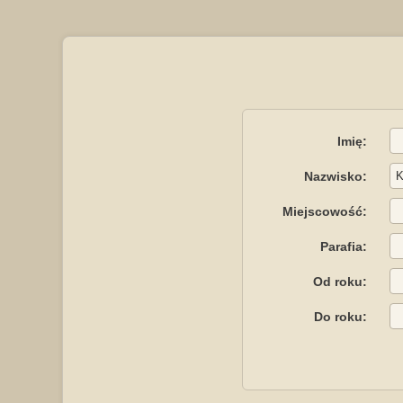
Imię:
Nazwisko:
Miejscowość:
Parafia:
Od roku:
Do roku: