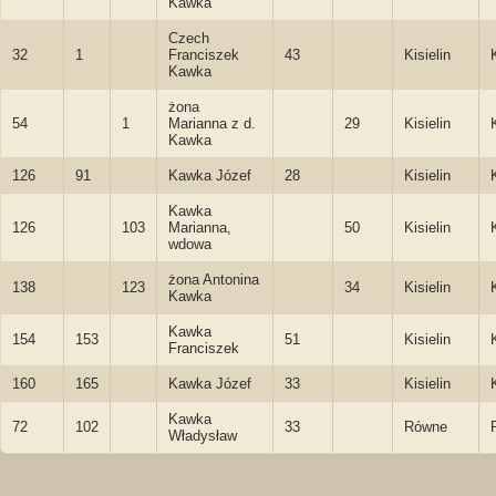
Kawka
Czech
32
1
Franciszek
43
Kisielin
Kawka
żona
54
1
Marianna z d.
29
Kisielin
Kawka
126
91
Kawka Józef
28
Kisielin
Kawka
126
103
Marianna,
50
Kisielin
wdowa
żona Antonina
138
123
34
Kisielin
Kawka
Kawka
154
153
51
Kisielin
Franciszek
160
165
Kawka Józef
33
Kisielin
Kawka
72
102
33
Równe
Władysław