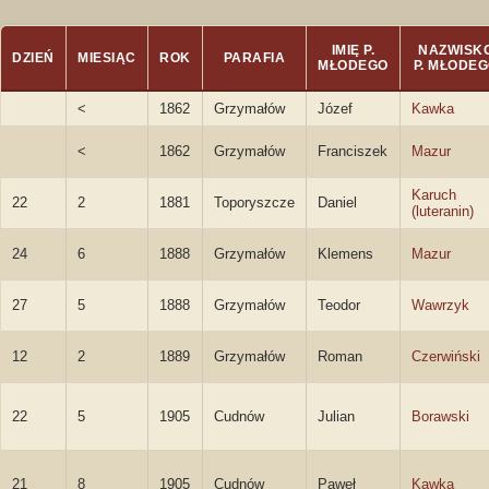
IMIĘ P.
NAZWISK
DZIEŃ
MIESIĄC
ROK
PARAFIA
MŁODEGO
P. MŁODE
<
1862
Grzymałów
Józef
Kawka
<
1862
Grzymałów
Franciszek
Mazur
Karuch
22
2
1881
Toporyszcze
Daniel
(luteranin)
24
6
1888
Grzymałów
Klemens
Mazur
27
5
1888
Grzymałów
Teodor
Wawrzyk
12
2
1889
Grzymałów
Roman
Czerwiński
22
5
1905
Cudnów
Julian
Borawski
21
8
1905
Cudnów
Paweł
Kawka