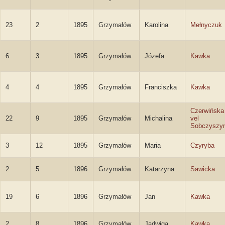
23
2
1895
Grzymałów
Karolina
Mełnyczuk
6
3
1895
Grzymałów
Józefa
Kawka
4
4
1895
Grzymałów
Franciszka
Kawka
Czerwińska
22
9
1895
Grzymałów
Michalina
vel
Sobczyszy
3
12
1895
Grzymałów
Maria
Czyryba
2
5
1896
Grzymałów
Katarzyna
Sawicka
19
6
1896
Grzymałów
Jan
Kawka
2
8
1896
Grzymałów
Jadwiga
Kawka