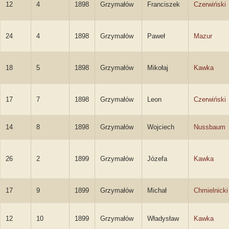
12
4
1898
Grzymałów
Franciszek
Czerwiński
24
4
1898
Grzymałów
Paweł
Mazur
18
5
1898
Grzymałów
Mikołaj
Kawka
17
7
1898
Grzymałów
Leon
Czerwiński
14
8
1898
Grzymałów
Wojciech
Nussbaum
26
2
1899
Grzymałów
Józefa
Kawka
17
9
1899
Grzymałów
Michał
Chmielnicki
12
10
1899
Grzymałów
Władysław
Kawka