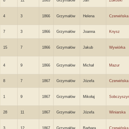
8
12
1865
Grzymałów
Jan
Żukoski
4
3
1866
Grzymałów
Helena
Czerwińska
7
3
1866
Grzymałów
Joanna
Knysz
15
7
1866
Grzymałów
Jakub
Wywiórka
4
9
1866
Grzymałów
Michał
Mazur
8
7
1867
Grzymałów
Józefa
Czerwińska
1
9
1867
Grzymałów
Mikołaj
Sobczyszy
28
11
1867
Grzymałów
Józefa
Winiarska
3
12
1867
Grzymałów
Barbara
Czerwińska