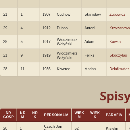
21
1
1907
Cudnów
Stanisław
Zubowicz
29
4
1912
Dubno
Antoni
Krzyżanows
Włodzimierz
28
5
1917
Adam
Kawka
Wołyński
Włodzimierz
21
9
1919
Feliks
Skoczylas
Wołyński
28
11
1936
Kiwerce
Marian
Działkowicz
Spis
NR
NR
NR
WIEK
WIEK
PERSONALIA
PARAFIA
GOSP
M
K
M
K
Czech Jan
20
1
52
Kisielin