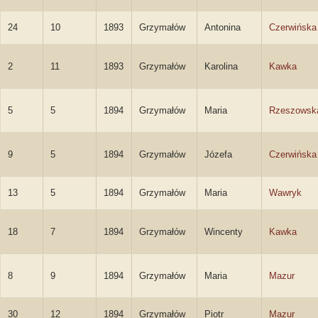
24
10
1893
Grzymałów
Antonina
Czerwińska
2
11
1893
Grzymałów
Karolina
Kawka
5
5
1894
Grzymałów
Maria
Rzeszowsk
9
5
1894
Grzymałów
Józefa
Czerwińska
13
5
1894
Grzymałów
Maria
Wawryk
18
7
1894
Grzymałów
Wincenty
Kawka
8
9
1894
Grzymałów
Maria
Mazur
30
12
1894
Grzymałów
Piotr
Mazur