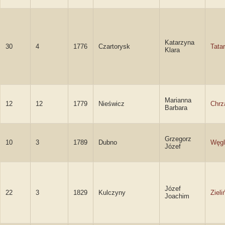
Katarzyna
30
4
1776
Czartorysk
Tata
Klara
Marianna
12
12
1779
Nieświcz
Chrz
Barbara
Grzegorz
10
3
1789
Dubno
Węgl
Józef
Józef
22
3
1829
Kulczyny
Zieli
Joachim