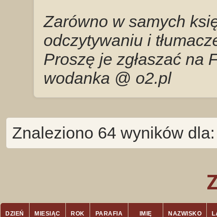
Zarówno w samych księg
odczytywaniu i tłumacze
Proszę je zgłaszać na 
wodanka @ o2.pl
Znaleziono 64 wyników dla:
DZIEŃ
MIESIĄC
ROK
PARAFIA
IMIĘ
NAZWISKO
L