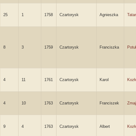
25
1
1758
Czartorysk
Agnieszka
Tata
8
3
1759
Czartorysk
Franciszka
Potu
4
11
1761
Czartorysk
Karol
Kozł
4
10
1763
Czartorysk
Franciszek
Zmaj
9
4
1763
Czartorysk
Albert
Kozł