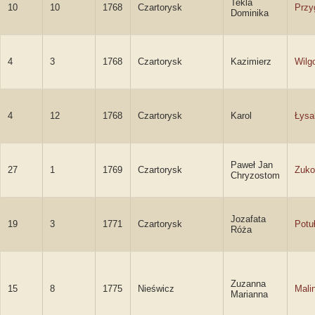
Tekla
10
10
1768
Czartorysk
Przy
Dominika
4
3
1768
Czartorysk
Kazimierz
Wilg
4
12
1768
Czartorysk
Karol
Łysa
Paweł Jan
27
1
1769
Czartorysk
Zuko
Chryzostom
Jozafata
19
3
1771
Czartorysk
Potu
Róża
Zuzanna
15
8
1775
Nieświcz
Mali
Marianna