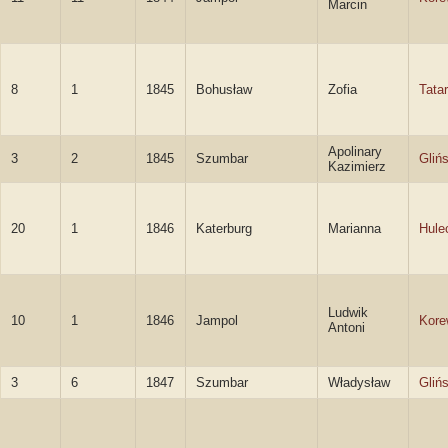
Marcin
8
1
1845
Bohusław
Zofia
Tata
Apolinary
3
2
1845
Szumbar
Glińs
Kazimierz
20
1
1846
Katerburg
Marianna
Hule
Ludwik
10
1
1846
Jampol
Kore
Antoni
3
6
1847
Szumbar
Władysław
Glińs