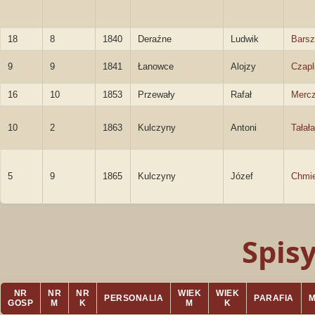
18
8
1840
Deraźne
Ludwik
Barsz
9
9
1841
Łanowce
Alojzy
Czapl
16
10
1853
Przewały
Rafał
Mercz
10
2
1863
Kulczyny
Antoni
Tałała
5
9
1865
Kulczyny
Józef
Chmie
Spis
NR
NR
NR
WIEK
WIEK
PERSONALIA
PARAFIA
GOSP
M
K
M
K