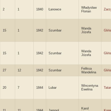
Władysław
2
1
1840
Łanowce
Zarz
Florian
Wanda
15
1
1842
Szumbar
Gliń
Józefa
Wanda
15
1
1842
Szumbar
Gliń
Józefa
Feliksa
27
12
1842
Szumbar
Gliń
Wandelina
Wincentyna
20
7
1844
Lubar
Tata
Ewelina
Karol
11
11
1844
Jampol
Kore