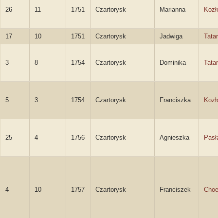
26
11
1751
Czartorysk
Marianna
Kozł
17
10
1751
Czartorysk
Jadwiga
Tata
3
8
1754
Czartorysk
Dominika
Tata
5
3
1754
Czartorysk
Franciszka
Kozł
25
4
1756
Czartorysk
Agnieszka
Pasł
4
10
1757
Czartorysk
Franciszek
Choe