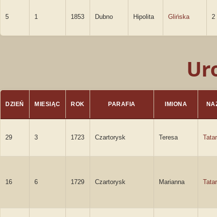
5
1
1853
Dubno
Hipolita
Glińska
2
Ur
DZIEŃ
MIESIĄC
ROK
PARAFIA
IMIONA
NA
29
3
1723
Czartorysk
Teresa
Tata
16
6
1729
Czartorysk
Marianna
Tata