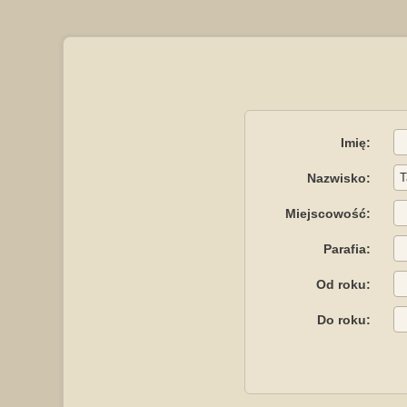
Imię:
Nazwisko:
Miejscowość:
Parafia:
Od roku:
Do roku: