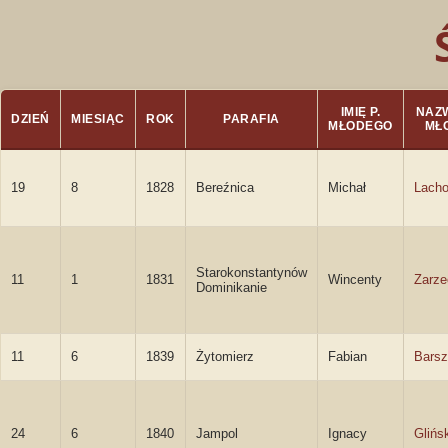
IMIĘ P.
NAZW
DZIEŃ
MIESIĄC
ROK
PARAFIA
MŁODEGO
MŁ
19
8
1828
Bereźnica
Michał
Lacho
Starokonstantynów
11
1
1831
Wincenty
Zarze
Dominikanie
11
6
1839
Żytomierz
Fabian
Barsz
24
6
1840
Jampol
Ignacy
Glińs