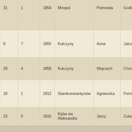
31
1
1854
Miropol
Petronela
Godl
9
7
1855
Kulczyny
Anna
Jaku
29
4
1858
Kulczyny
Wojciech
Chmi
18
1
1912
Starokonstantynów
Agnieszka
Pern
Kijów św.
23
5
1915
Jerzy
Zube
Aleksandra