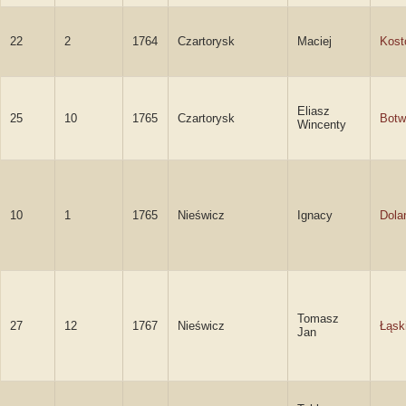
22
2
1764
Czartorysk
Maciej
Kost
Eliasz
25
10
1765
Czartorysk
Botw
Wincenty
10
1
1765
Nieświcz
Ignacy
Dola
Tomasz
27
12
1767
Nieświcz
Łąski
Jan