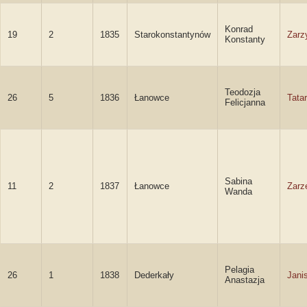
Konrad
19
2
1835
Starokonstantynów
Zarz
Konstanty
Teodozja
26
5
1836
Łanowce
Tata
Felicjanna
Sabina
11
2
1837
Łanowce
Zarz
Wanda
Pelagia
26
1
1838
Dederkały
Jani
Anastazja