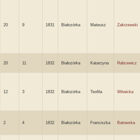
20
9
1831
Białozórka
Mateusz
Zakrzewski
20
11
1832
Białozórka
Katarzyna
Rabcewicz
12
3
1832
Białozórka
Teofila
Witwicka
2
4
1832
Białozórka
Franciszka
Batowska