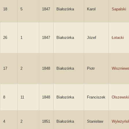
18
5
1847
Białozórka
Karol
Sapalski
26
1
1847
Białozórka
Józef
Łotacki
17
2
1848
Białozórka
Piotr
Wiszniews
8
11
1848
Białozórka
Franciszek
Olszewski
4
2
1851
Białozórka
Stanisław
Wyleżyńs