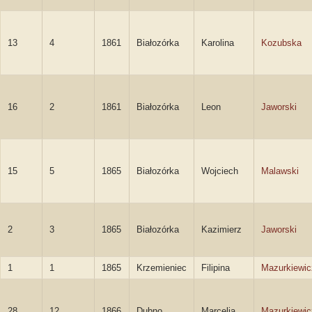
13
4
1861
Białozórka
Karolina
Kozubska
16
2
1861
Białozórka
Leon
Jaworski
15
5
1865
Białozórka
Wojciech
Malawski
2
3
1865
Białozórka
Kazimierz
Jaworski
1
1
1865
Krzemieniec
Filipina
Mazurkiewic
28
12
1866
Dubno
Marcelia
Mazurkiewic