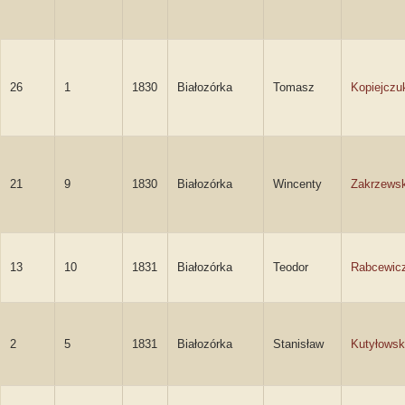
26
1
1830
Białozórka
Tomasz
Kopiejczu
21
9
1830
Białozórka
Wincenty
Zakrzewsk
13
10
1831
Białozórka
Teodor
Rabcewic
2
5
1831
Białozórka
Stanisław
Kutyłowsk