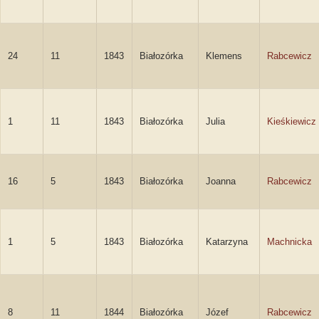
24
11
1843
Białozórka
Klemens
Rabcewicz
1
11
1843
Białozórka
Julia
Kieśkiewicz
16
5
1843
Białozórka
Joanna
Rabcewicz
1
5
1843
Białozórka
Katarzyna
Machnicka
8
11
1844
Białozórka
Józef
Rabcewicz