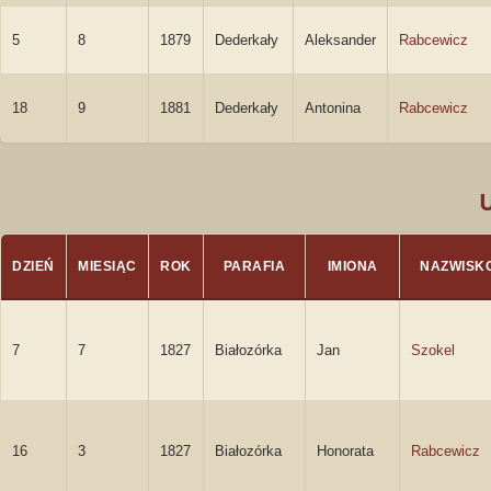
5
8
1879
Dederkały
Aleksander
Rabcewicz
18
9
1881
Dederkały
Antonina
Rabcewicz
DZIEŃ
MIESIĄC
ROK
PARAFIA
IMIONA
NAZWISK
7
7
1827
Białozórka
Jan
Szokel
16
3
1827
Białozórka
Honorata
Rabcewicz