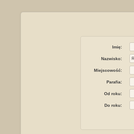
Imię:
Nazwisko:
Miejscowość:
Parafia:
Od roku:
Do roku: