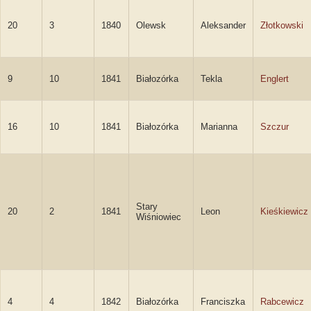
20
3
1840
Olewsk
Aleksander
Złotkowski
9
10
1841
Białozórka
Tekla
Englert
16
10
1841
Białozórka
Marianna
Szczur
Stary
20
2
1841
Leon
Kieśkiewicz
Wiśniowiec
4
4
1842
Białozórka
Franciszka
Rabcewicz