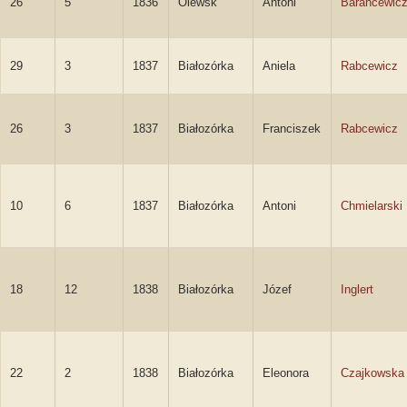
26
5
1836
Olewsk
Antoni
Barancewic
29
3
1837
Białozórka
Aniela
Rabcewicz
26
3
1837
Białozórka
Franciszek
Rabcewicz
10
6
1837
Białozórka
Antoni
Chmielarski
18
12
1838
Białozórka
Józef
Inglert
22
2
1838
Białozórka
Eleonora
Czajkowska