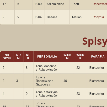
17
9
1900
Krzemieniec
Teofil
Rabcewic
9
5
1904
Bazalia
Marian
Różycki
Spis
NR
NR
NR
WIEK
WIEK
PERSONALIA
PARAFIA
GOSP
M
K
M
K
żona Marianna
2
8
22
Białozórka
z Rabcewiczów
Ignacy
2
3
Rabcewicz s.
40
Białozórka
Grzegorza
żona Katarzyna
4
9
23
Białozórka
z Rabcewiczów
Józefa
18
53
Olszewska z
23
Białozórka