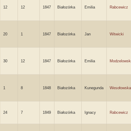
12
12
1847
Białozórka
Emilia
Rabcewicz
20
1
1847
Białozórka
Jan
Witwicki
30
12
1847
Białozórka
Emilia
Modzelowsk
1
8
1848
Białozórka
Kunegunda
Wesołowska
24
7
1849
Białozórka
Ignacy
Rabcewicz