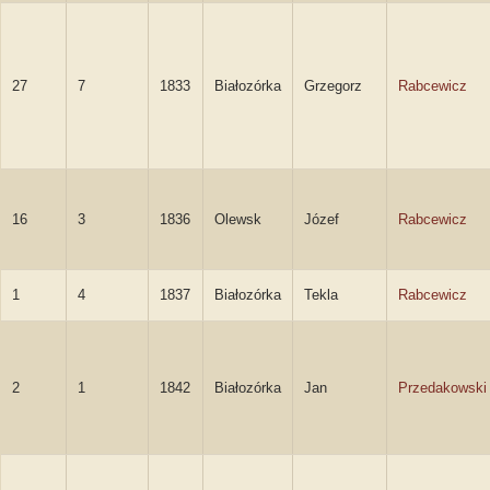
27
7
1833
Białozórka
Grzegorz
Rabcewicz
16
3
1836
Olewsk
Józef
Rabcewicz
1
4
1837
Białozórka
Tekla
Rabcewicz
2
1
1842
Białozórka
Jan
Przedakowski