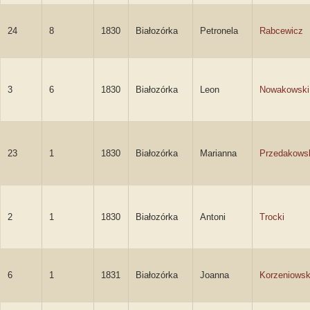
24
8
1830
Białozórka
Petronela
Rabcewicz
3
6
1830
Białozórka
Leon
Nowakowski
23
1
1830
Białozórka
Marianna
Przedakows
2
1
1830
Białozórka
Antoni
Trocki
6
1
1831
Białozórka
Joanna
Korzeniows