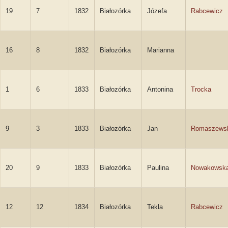
19
7
1832
Białozórka
Józefa
Rabcewicz
16
8
1832
Białozórka
Marianna
1
6
1833
Białozórka
Antonina
Trocka
9
3
1833
Białozórka
Jan
Romaszews
20
9
1833
Białozórka
Paulina
Nowakowsk
12
12
1834
Białozórka
Tekla
Rabcewicz