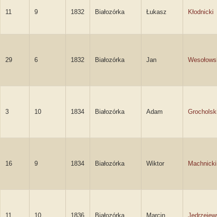
11
9
1832
Białozórka
Łukasz
Kłodnicki
29
6
1832
Białozórka
Jan
Wesołows
3
10
1834
Białozórka
Adam
Grocholsk
16
9
1834
Białozórka
Wiktor
Machnicki
11
10
1836
Białozórka
Marcin
Jędrzejew