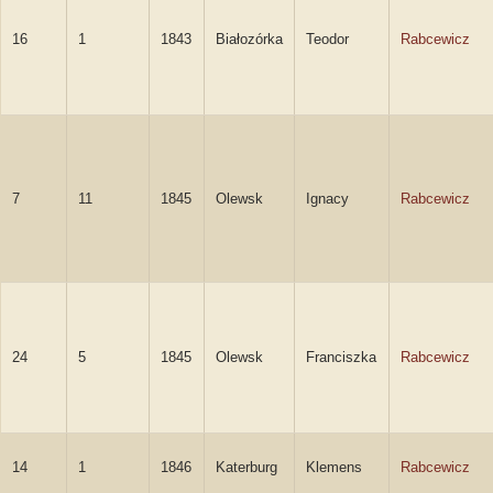
16
1
1843
Białozórka
Teodor
Rabcewicz
7
11
1845
Olewsk
Ignacy
Rabcewicz
24
5
1845
Olewsk
Franciszka
Rabcewicz
14
1
1846
Katerburg
Klemens
Rabcewicz