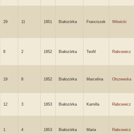
29
11
1851
Białozórka
Franciszek
Witwicki
8
2
1852
Białozórka
Teofil
Rabcewicz
19
8
1852
Białozórka
Marcelina
Olszewska
12
3
1853
Białozórka
Kamilla
Rabcewicz
1
4
1853
Białozórka
Maria
Rabcewicz