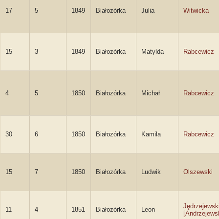
17
5
1849
Białozórka
Julia
Witwicka
15
3
1849
Białozórka
Matylda
Rabcewicz
4
5
1850
Białozórka
Michał
Rabcewicz
30
6
1850
Białozórka
Kamila
Rabcewicz
15
7
1850
Białozórka
Ludwik
Olszewski
Jędrzejewsk
11
4
1851
Białozórka
Leon
[Andrzejewsk