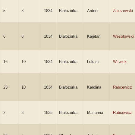
5
3
1834
Białozórka
Antoni
Zakrzewski
6
8
1834
Białozórka
Kajetan
Wesołowski
16
10
1834
Białozórka
Łukasz
Witwicki
23
10
1834
Białozórka
Karolina
Rabcewicz
2
3
1835
Białozórka
Marianna
Rabcewicz