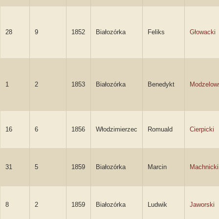
28
9
1852
Białozórka
Feliks
Głowacki
1
2
1853
Białozórka
Benedykt
Modzelow
16
6
1856
Włodzimierzec
Romuald
Cierpicki
31
5
1859
Białozórka
Marcin
Machnicki
8
2
1859
Białozórka
Ludwik
Jaworski