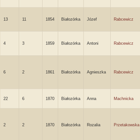
13
11
1854
Białozórka
Józef
Rabcewicz
4
3
1859
Białozórka
Antoni
Rabcewicz
6
2
1861
Białozórka
Agnieszka
Rabcewicz
22
6
1870
Białozórka
Anna
Machnicka
2
2
1870
Białozórka
Rozalia
Przetakowska