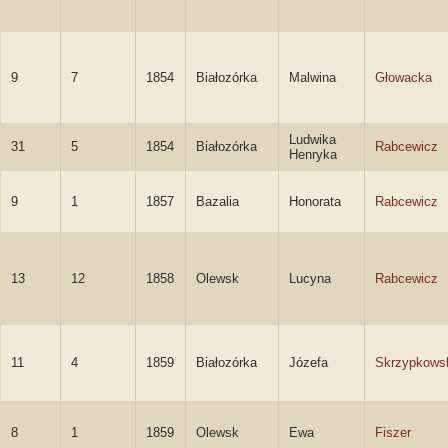
9
7
1854
Białozórka
Malwina
Głowacka
Ludwika
31
5
1854
Białozórka
Rabcewicz
Henryka
9
1
1857
Bazalia
Honorata
Rabcewicz
13
12
1858
Olewsk
Lucyna
Rabcewicz
11
4
1859
Białozórka
Józefa
Skrzypkows
8
1
1859
Olewsk
Ewa
Fiszer