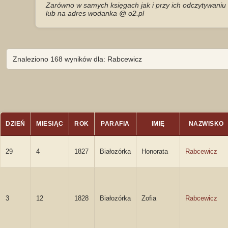
Zarówno w samych księgach jak i przy ich odczytywaniu 
lub na adres wodanka @ o2.pl
Znaleziono 168 wyników dla: Rabcewicz
DZIEŃ
MIESIĄC
ROK
PARAFIA
IMIĘ
NAZWISKO
29
4
1827
Białozórka
Honorata
Rabcewicz
3
12
1828
Białozórka
Zofia
Rabcewicz