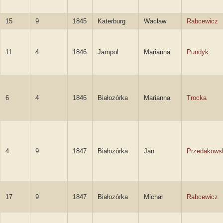
15
9
1845
Katerburg
Wacław
Rabcewicz
11
4
1846
Jampol
Marianna
Pundyk
6
4
1846
Białozórka
Marianna
Trocka
4
9
1847
Białozórka
Jan
Przedakows
17
9
1847
Białozórka
Michał
Rabcewicz