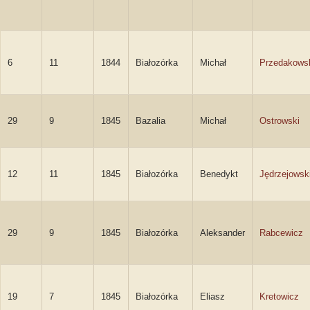
6
11
1844
Białozórka
Michał
Przedakows
29
9
1845
Bazalia
Michał
Ostrowski
12
11
1845
Białozórka
Benedykt
Jędrzejowsk
29
9
1845
Białozórka
Aleksander
Rabcewicz
19
7
1845
Białozórka
Eliasz
Kretowicz