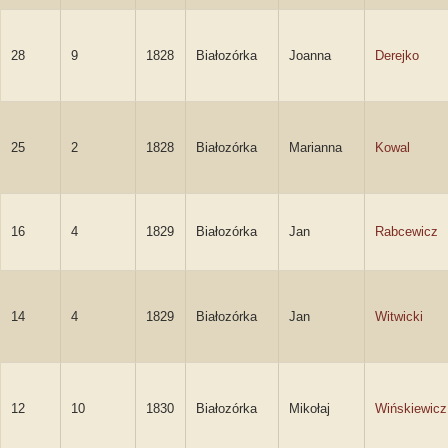
28
9
1828
Białozórka
Joanna
Derejko
25
2
1828
Białozórka
Marianna
Kowal
16
4
1829
Białozórka
Jan
Rabcewicz
14
4
1829
Białozórka
Jan
Witwicki
12
10
1830
Białozórka
Mikołaj
Wińskiewicz