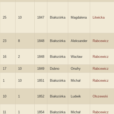
25
10
1847
Białozórka
Magdalena
Litwicka
23
8
1848
Białozórka
Aleksander
Rabcewicz
16
2
1848
Białozórka
Wacław
Rabcewicz
17
10
1849
Dubno
Onufry
Rabcewicz
1
10
1851
Białozórka
Michał
Rabcewicz
10
1
1852
Białozórka
Ludwik
Olszewski
11
1
1854
Białozórka
Michał
Rabcewicz