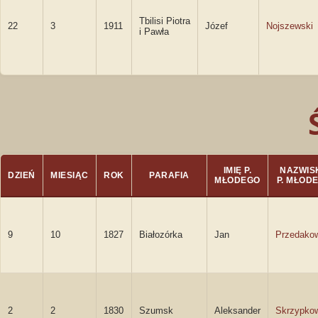
Tbilisi Piotra
22
3
1911
Józef
Nojszewski
i Pawła
IMIĘ P.
NAZWIS
DZIEŃ
MIESIĄC
ROK
PARAFIA
MŁODEGO
P. MŁOD
9
10
1827
Białozórka
Jan
Przedako
2
2
1830
Szumsk
Aleksander
Skrzypko