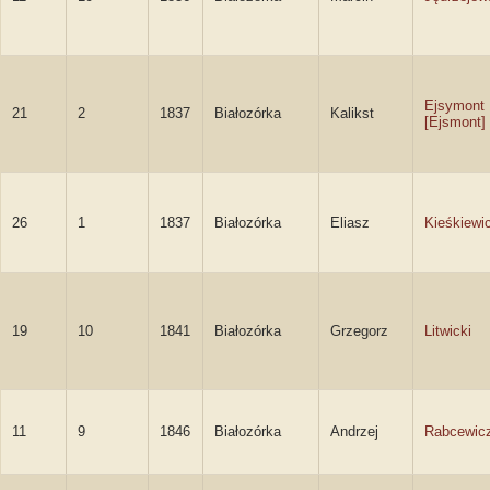
Ejsymont
21
2
1837
Białozórka
Kalikst
[Ejsmont]
26
1
1837
Białozórka
Eliasz
Kieśkiewi
19
10
1841
Białozórka
Grzegorz
Litwicki
11
9
1846
Białozórka
Andrzej
Rabcewic