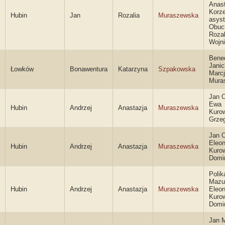
Anas
Korz
Hubin
Jan
Rozalia
Muraszewska
asyst
Obuc
Rozal
Wojn
Bene
Janick
Łowków
Bonawentura
Katarzyna
Szpakowska
Marc
Mura
Jan O
Ewa
Hubin
Andrzej
Anastazja
Muraszewska
Kuro
Grze
Jan O
Eleon
Hubin
Andrzej
Anastazja
Muraszewska
Kuro
Domi
Polik
Mazur
Hubin
Andrzej
Anastazja
Muraszewska
Eleon
Kuro
Domi
Jan M