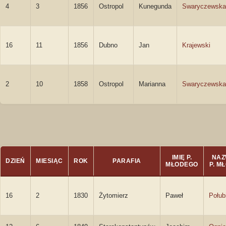
4
3
1856
Ostropol
Kunegunda
Swaryczewska
16
11
1856
Dubno
Jan
Krajewski
2
10
1858
Ostropol
Marianna
Swaryczewska
IMIĘ P.
NAZ
DZIEŃ
MIESIĄC
ROK
PARAFIA
MŁODEGO
P. M
16
2
1830
Żytomierz
Paweł
Połub