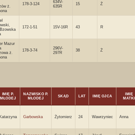
634V-
178-3-124
15
Ż
zów ż.
635R
ona
el
owski,
172-1-51
15V-16R
43
R
a Bzowska
a
er Mazur
a
296V-
178-3-74
38
Ż
zowa ż.
297R
ona
IMIĘ P.
NAZWISKO P.
IMIĘ
SKĄD
LAT
IMIĘ OJCA
MŁODEJ
MŁODEJ
MATKI
Katarzyna
Garbowska
Żytomierz
24
Wawrzyniec
Anna