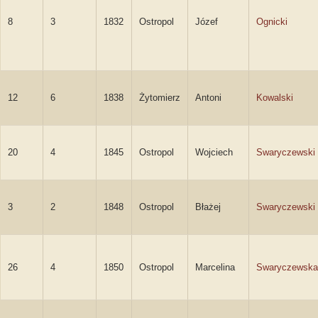
8
3
1832
Ostropol
Józef
Ognicki
12
6
1838
Żytomierz
Antoni
Kowalski
20
4
1845
Ostropol
Wojciech
Swaryczewski
3
2
1848
Ostropol
Błażej
Swaryczewski
26
4
1850
Ostropol
Marcelina
Swaryczewska