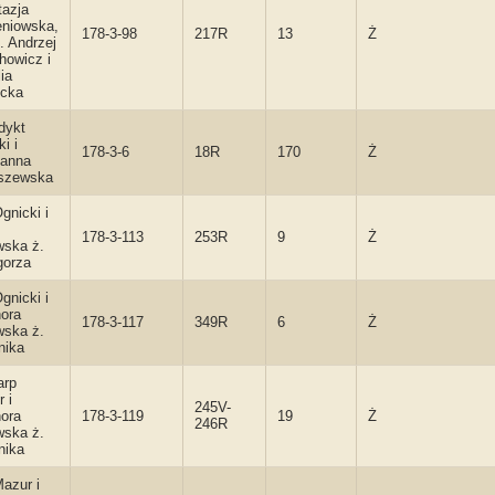
tazja
eniowska,
178-3-98
217R
13
Ż
. Andrzej
howicz i
ia
icka
dykt
i i
178-3-6
18R
170
Ż
janna
szewska
gnicki i
178-3-113
253R
9
Ż
wska ż.
gorza
gnicki i
ora
178-3-117
349R
6
Ż
wska ż.
nika
arp
 i
245V-
ora
178-3-119
19
Ż
246R
wska ż.
nika
azur i