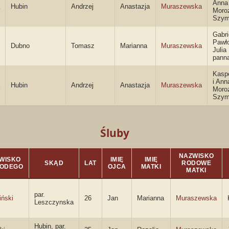
Anna
Hubin
Andrzej
Anastazja
Muraszewska
Moro
Szym
Gabri
Pawł
Dubno
Tomasz
Marianna
Muraszewska
Juli
pann
Kasp
i Ann
Hubin
Andrzej
Anastazja
Muraszewska
Moro
Szym
Śluby
NAZWISKO
WISKO
IMIĘ
IMIĘ
SKĄD
LAT
RODOWE
ŁODEGO
OJCA
MATKI
MATKI
par.
iński
26
Jan
Marianna
Muraszewska
Leszczynska
Hubin, par.