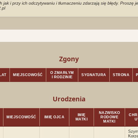
jak i przy ich odczytywaniu i tłumaczeniu zdarzają się błędy. Proszę 
.pl
Zgony
O ZMARŁYM
LAT
MIEJSCOWOŚĆ
SYGNATURA
STRONA
I RODZINIE
Urodzenia
NAZWISKO
IMIĘ
CHRZ
MIEJSCOWOŚĆ
IMIĘ OJCA
RODOWE
MATKI
U
MATKI
Szym
Korze