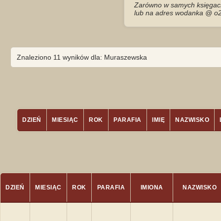
Zarówno w samych księgach 
lub na adres wodanka @ o2
Znaleziono 11 wyników dla: Muraszewska
DZIEŃ
MIESIĄC
ROK
PARAFIA
IMIĘ
NAZWISKO
DZIEŃ
MIESIĄC
ROK
PARAFIA
IMIONA
NAZWISKO