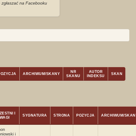
je zgłaszać na Facebooku
NR
AUTOR
POZYCJA
ARCHIWUM/SKANY
SKAN
SKANU
INDEKSU
ESTNI I
SYGNATURA
STRONA
POZYCJA
ARCHIWUM/SKAN
WAGI
on
niowski i