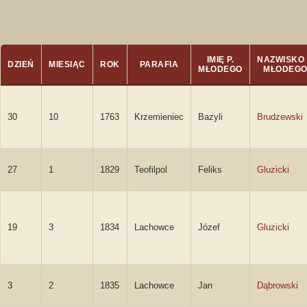
IMIĘ P.
NAZWISKO 
DZIEŃ
MIESIĄC
ROK
PARAFIA
MŁODEGO
MŁODEG
30
10
1763
Krzemieniec
Bazyli
Brudzewski
27
1
1829
Teofilpol
Feliks
Gluzicki
19
3
1834
Lachowce
Józef
Gluzicki
3
2
1835
Lachowce
Jan
Dąbrowski