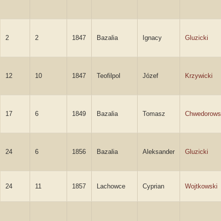
2
2
1847
Bazalia
Ignacy
Gluzicki
12
10
1847
Teofilpol
Józef
Krzywicki
17
6
1849
Bazalia
Tomasz
Chwedorows
24
6
1856
Bazalia
Aleksander
Gluzicki
24
11
1857
Lachowce
Cyprian
Wojtkowski