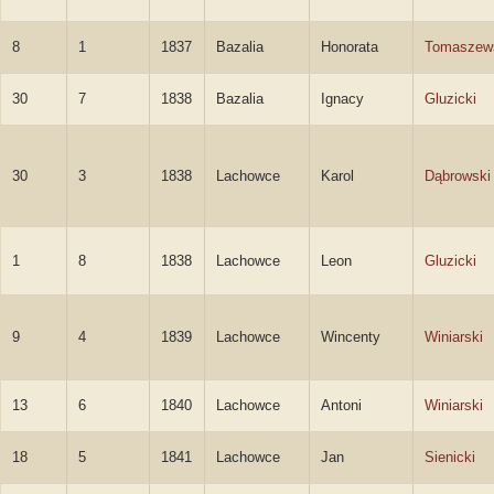
8
1
1837
Bazalia
Honorata
Tomaszew
30
7
1838
Bazalia
Ignacy
Gluzicki
30
3
1838
Lachowce
Karol
Dąbrowski
1
8
1838
Lachowce
Leon
Gluzicki
9
4
1839
Lachowce
Wincenty
Winiarski
13
6
1840
Lachowce
Antoni
Winiarski
18
5
1841
Lachowce
Jan
Sienicki