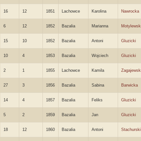
16
12
1851
Lachowce
Karolina
Nawrocka
6
12
1852
Bazalia
Marianna
Motylewsk
15
10
1852
Bazalia
Antoni
Gluzicki
10
4
1853
Bazalia
Wojciech
Gluzicki
2
1
1855
Lachowce
Kamila
Zagajewsk
27
3
1856
Bazalia
Sabina
Barwicka
14
4
1857
Bazalia
Feliks
Gluzicki
5
2
1859
Bazalia
Jan
Gluzicki
18
12
1860
Bazalia
Antoni
Stachurski