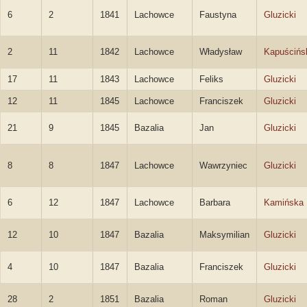
6
2
1841
Lachowce
Faustyna
Gluzicki
2
11
1842
Lachowce
Władysław
Kapuścińs
17
11
1843
Lachowce
Feliks
Gluzicki
12
11
1845
Lachowce
Franciszek
Gluzicki
21
9
1845
Bazalia
Jan
Gluzicki
8
8
1847
Lachowce
Wawrzyniec
Gluzicki
6
12
1847
Lachowce
Barbara
Kamińska
12
10
1847
Bazalia
Maksymilian
Gluzicki
4
10
1847
Bazalia
Franciszek
Gluzicki
28
2
1851
Bazalia
Roman
Gluzicki