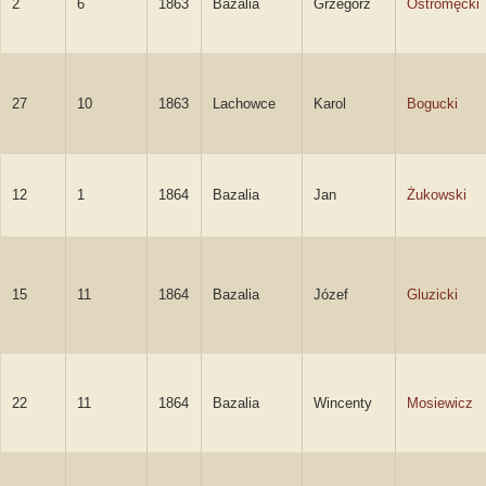
2
6
1863
Bazalia
Grzegorz
Ostromęcki
27
10
1863
Lachowce
Karol
Bogucki
12
1
1864
Bazalia
Jan
Żukowski
15
11
1864
Bazalia
Józef
Gluzicki
22
11
1864
Bazalia
Wincenty
Mosiewicz