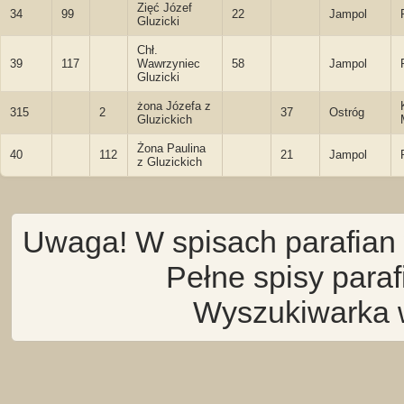
Zięć Józef
34
99
22
Jampol
Gluzicki
Chł.
39
117
Wawrzyniec
58
Jampol
Gluzicki
żona Józefa z
315
2
37
Ostróg
Gluzickich
Żona Paulina
40
112
21
Jampol
z Gluzickich
Uwaga! W spisach parafian 
Pełne spisy para
Wyszukiwarka 