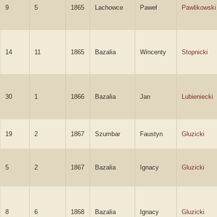
9
5
1865
Lachowce
Paweł
Pawlikowski
14
11
1865
Bazalia
Wincenty
Stopnicki
30
1
1866
Bazalia
Jan
Lubieniecki
19
2
1867
Szumbar
Faustyn
Gluzicki
5
2
1867
Bazalia
Ignacy
Gluzicki
8
6
1868
Bazalia
Ignacy
Gluzicki