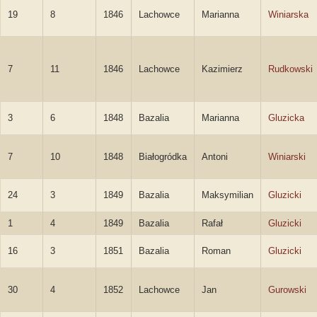
19
8
1846
Lachowce
Marianna
Winiarska
7
11
1846
Lachowce
Kazimierz
Rudkowski
3
6
1848
Bazalia
Marianna
Gluzicka
7
10
1848
Białogródka
Antoni
Winiarski
24
3
1849
Bazalia
Maksymilian
Gluzicki
1
4
1849
Bazalia
Rafał
Gluzicki
16
3
1851
Bazalia
Roman
Gluzicki
30
4
1852
Lachowce
Jan
Gurowski