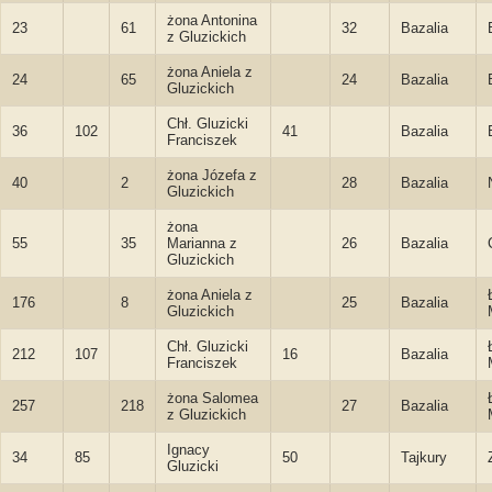
żona Antonina
23
61
32
Bazalia
z Gluzickich
żona Aniela z
24
65
24
Bazalia
Gluzickich
Chł. Gluzicki
36
102
41
Bazalia
Franciszek
żona Józefa z
40
2
28
Bazalia
Gluzickich
żona
55
35
Marianna z
26
Bazalia
Gluzickich
żona Aniela z
176
8
25
Bazalia
Gluzickich
Chł. Gluzicki
212
107
16
Bazalia
Franciszek
żona Salomea
257
218
27
Bazalia
z Gluzickich
Ignacy
34
85
50
Tajkury
Gluzicki