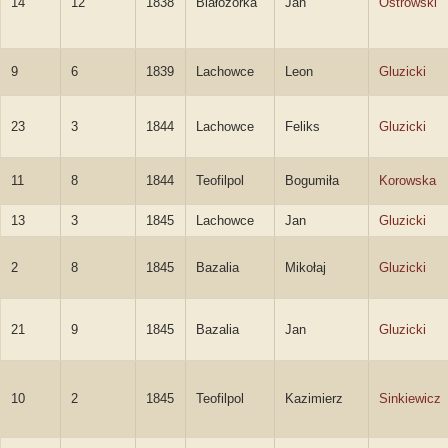
14
12
1838
Białozórka
Jan
Ostrowski
9
6
1839
Lachowce
Leon
Gluzicki
23
3
1844
Lachowce
Feliks
Gluzicki
11
8
1844
Teofilpol
Bogumiła
Korowska
13
3
1845
Lachowce
Jan
Gluzicki
2
8
1845
Bazalia
Mikołaj
Gluzicki
21
9
1845
Bazalia
Jan
Gluzicki
10
2
1845
Teofilpol
Kazimierz
Sinkiewicz