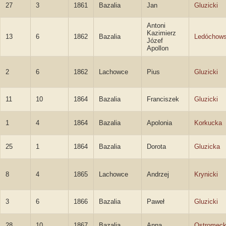
27
3
1861
Bazalia
Jan
Gluzicki
Antoni
Kazimierz
13
6
1862
Bazalia
Ledóchows
Józef
Apollon
2
6
1862
Lachowce
Pius
Gluzicki
11
10
1864
Bazalia
Franciszek
Gluzicki
1
4
1864
Bazalia
Apolonia
Korkucka
25
1
1864
Bazalia
Dorota
Gluzicka
8
4
1865
Lachowce
Andrzej
Krynicki
3
6
1866
Bazalia
Paweł
Gluzicki
28
10
1867
Bazalia
Anna
Ostromęc