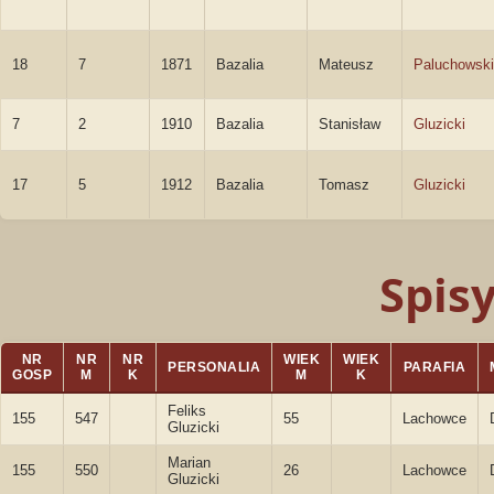
18
7
1871
Bazalia
Mateusz
Paluchowski
7
2
1910
Bazalia
Stanisław
Gluzicki
17
5
1912
Bazalia
Tomasz
Gluzicki
Spis
NR
NR
NR
WIEK
WIEK
PERSONALIA
PARAFIA
GOSP
M
K
M
K
Feliks
155
547
55
Lachowce
Gluzicki
Marian
155
550
26
Lachowce
Gluzicki