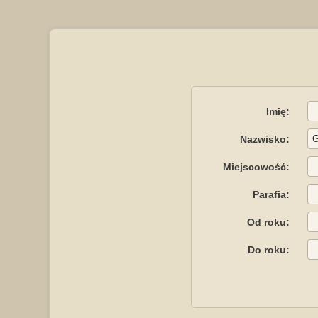
Imię:
Nazwisko:
Miejscowość:
Parafia:
Od roku:
Do roku: