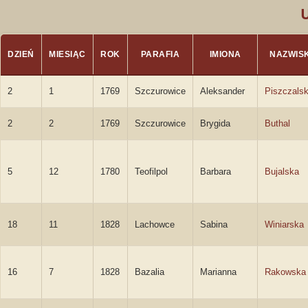
DZIEŃ
MIESIĄC
ROK
PARAFIA
IMIONA
NAZWIS
2
1
1769
Szczurowice
Aleksander
Piszczalsk
2
2
1769
Szczurowice
Brygida
Buthal
5
12
1780
Teofilpol
Barbara
Bujalska
18
11
1828
Lachowce
Sabina
Winiarska
16
7
1828
Bazalia
Marianna
Rakowska