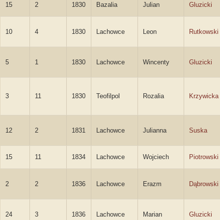
15
2
1830
Bazalia
Julian
Gluzicki
10
4
1830
Lachowce
Leon
Rutkowski
5
1
1830
Lachowce
Wincenty
Gluzicki
3
11
1830
Teofilpol
Rozalia
Krzywicka
12
2
1831
Lachowce
Julianna
Suska
15
11
1834
Lachowce
Wojciech
Piotrowski
2
2
1836
Lachowce
Erazm
Dąbrowski
24
3
1836
Lachowce
Marian
Gluzicki