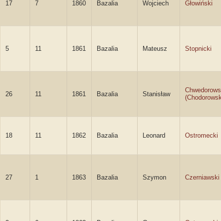
17
7
1860
Bazalia
Wojciech
Głowiński
5
11
1861
Bazalia
Mateusz
Stopnicki
Chwedorows
26
11
1861
Bazalia
Stanisław
(Chodorowsk
18
11
1862
Bazalia
Leonard
Ostromecki
27
1
1863
Bazalia
Szymon
Czerniawski