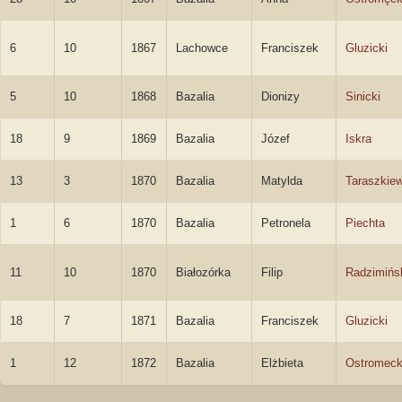
6
10
1867
Lachowce
Franciszek
Gluzicki
5
10
1868
Bazalia
Dionizy
Sinicki
18
9
1869
Bazalia
Józef
Iskra
13
3
1870
Bazalia
Matylda
Taraszkie
1
6
1870
Bazalia
Petronela
Piechta
11
10
1870
Białozórka
Filip
Radzimińs
18
7
1871
Bazalia
Franciszek
Gluzicki
1
12
1872
Bazalia
Elżbieta
Ostromec