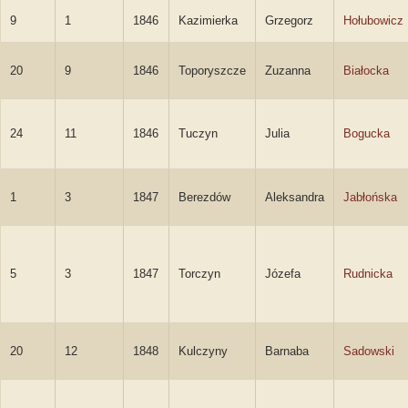
9
1
1846
Kazimierka
Grzegorz
Hołubowicz
20
9
1846
Toporyszcze
Zuzanna
Białocka
24
11
1846
Tuczyn
Julia
Bogucka
1
3
1847
Berezdów
Aleksandra
Jabłońska
5
3
1847
Torczyn
Józefa
Rudnicka
20
12
1848
Kulczyny
Barnaba
Sadowski