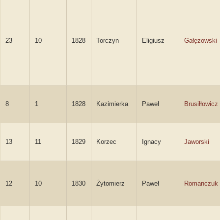
23
10
1828
Torczyn
Eligiusz
Gałęzowski
8
1
1828
Kazimierka
Paweł
Brusiłłowicz
13
11
1829
Korzec
Ignacy
Jaworski
12
10
1830
Żytomierz
Paweł
Romanczuk