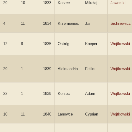
29
10
1833
Korzec
Mikołaj
Jaworski
4
11
1834
Krzemieniec
Jan
Sichniewicz
12
8
1835
Ostróg
Kacper
Wojtkowski
29
1
1839
Aleksandria
Feliks
Wojtkowski
22
1
1839
Korzec
Adam
Wojtkowski
10
11
1840
Łanowce
Cyprian
Wojtkowski