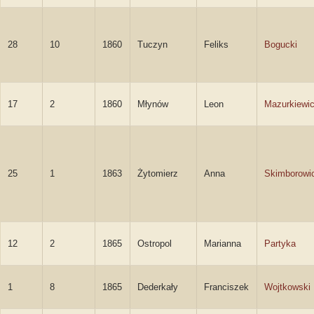
28
10
1860
Tuczyn
Feliks
Bogucki
17
2
1860
Młynów
Leon
Mazurkiewi
25
1
1863
Żytomierz
Anna
Skimborowi
12
2
1865
Ostropol
Marianna
Partyka
1
8
1865
Dederkały
Franciszek
Wojtkowski