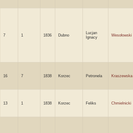
Lucjan
7
1
1836
Dubno
Wesołowski
Ignacy
16
7
1838
Korzec
Petronela
Kraszewska
13
1
1838
Korzec
Feliks
Chmielnicki