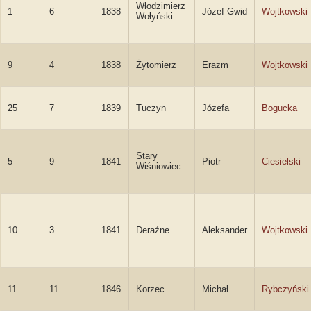
Włodzimierz
1
6
1838
Józef Gwid
Wojtkowski
Wołyński
9
4
1838
Żytomierz
Erazm
Wojtkowski
25
7
1839
Tuczyn
Józefa
Bogucka
Stary
5
9
1841
Piotr
Ciesielski
Wiśniowiec
10
3
1841
Deraźne
Aleksander
Wojtkowski
11
11
1846
Korzec
Michał
Rybczyński