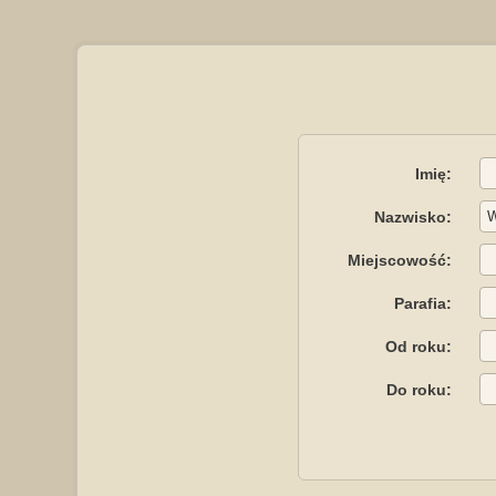
Imię:
Nazwisko:
Miejscowość:
Parafia:
Od roku:
Do roku: