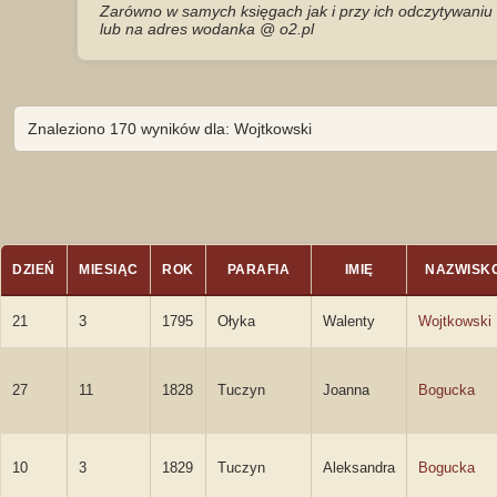
Zarówno w samych księgach jak i przy ich odczytywaniu 
lub na adres wodanka @ o2.pl
Znaleziono 170 wyników dla: Wojtkowski
DZIEŃ
MIESIĄC
ROK
PARAFIA
IMIĘ
NAZWISK
21
3
1795
Ołyka
Walenty
Wojtkowski
27
11
1828
Tuczyn
Joanna
Bogucka
10
3
1829
Tuczyn
Aleksandra
Bogucka