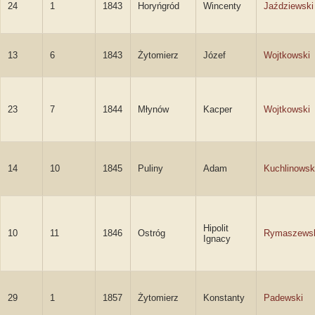
24
1
1843
Horyńgród
Wincenty
Jaździewski
13
6
1843
Żytomierz
Józef
Wojtkowski
23
7
1844
Młynów
Kacper
Wojtkowski
14
10
1845
Puliny
Adam
Kuchlinowsk
Hipolit
10
11
1846
Ostróg
Rymaszews
Ignacy
29
1
1857
Żytomierz
Konstanty
Padewski