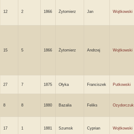
12
2
1866
Żytomierz
Jan
Wojtkowski
15
5
1866
Żytomierz
Andrzej
Wojtkowski
27
7
1875
Ołyka
Franciszek
Putkowski
8
8
1880
Bazalia
Feliks
Ozydorczuk
17
1
1881
Szumsk
Cyprian
Wojtkowski