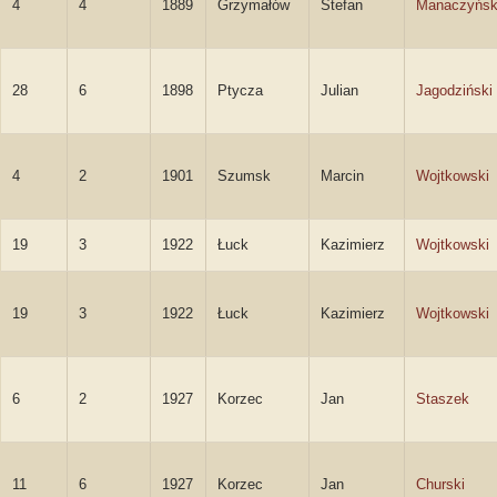
4
4
1889
Grzymałów
Stefan
Manaczyńsk
28
6
1898
Ptycza
Julian
Jagodziński
4
2
1901
Szumsk
Marcin
Wojtkowski
19
3
1922
Łuck
Kazimierz
Wojtkowski
19
3
1922
Łuck
Kazimierz
Wojtkowski
6
2
1927
Korzec
Jan
Staszek
11
6
1927
Korzec
Jan
Churski