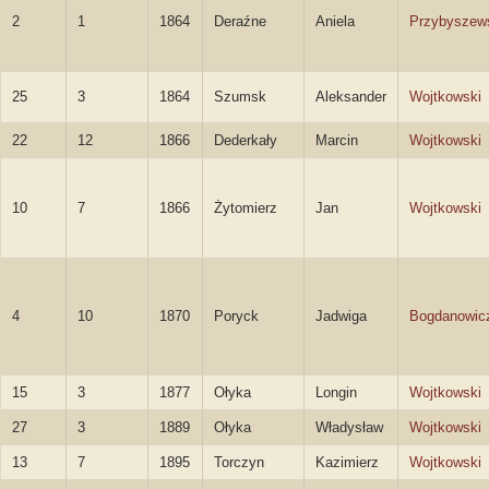
2
1
1864
Deraźne
Aniela
Przybyszew
25
3
1864
Szumsk
Aleksander
Wojtkowski
22
12
1866
Dederkały
Marcin
Wojtkowski
10
7
1866
Żytomierz
Jan
Wojtkowski
4
10
1870
Poryck
Jadwiga
Bogdanowic
15
3
1877
Ołyka
Longin
Wojtkowski
27
3
1889
Ołyka
Władysław
Wojtkowski
13
7
1895
Torczyn
Kazimierz
Wojtkowski