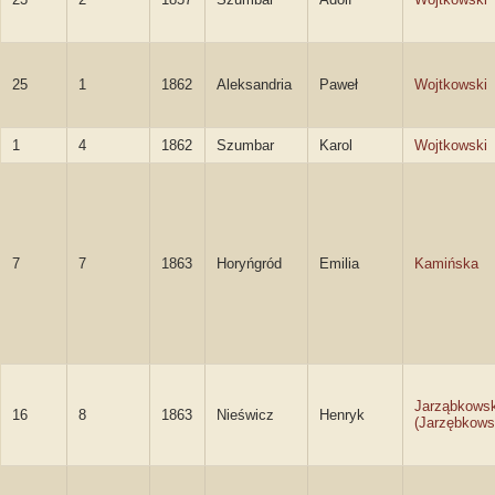
25
1
1862
Aleksandria
Paweł
Wojtkowski
1
4
1862
Szumbar
Karol
Wojtkowski
7
7
1863
Horyńgród
Emilia
Kamińska
Jarząbkowsk
16
8
1863
Nieświcz
Henryk
(Jarzębkows