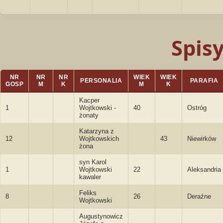
Spis
NR
NR
NR
WIEK
WIEK
PERSONALIA
PARAFIA
GOSP
M
K
M
K
Kacper
1
Wojtkowski -
40
Ostróg
żonaty
Katarzyna z
12
Wojtkowskich
43
Niewirków
żona
syn Karol
1
Wojtkowski
22
Aleksandria
kawaler
Feliks
8
26
Deraźne
Wojtkowski
Augustynowicz