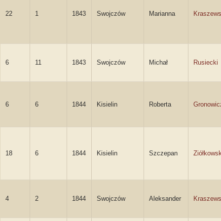
22
1
1843
Swojczów
Marianna
Kraszew
6
11
1843
Swojczów
Michał
Rusiecki
6
6
1844
Kisielin
Roberta
Gronowic
18
6
1844
Kisielin
Szczepan
Ziółkowsk
4
2
1844
Swojczów
Aleksander
Kraszews