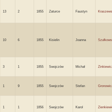
13
2
1855
Zaturce
Faustyn
Kraszews
10
6
1855
Kisielin
Joanna
Szułkows
3
1
1855
Swojczów
Michał
Zinkiewic
1
9
1855
Swojczów
Stefan
Gronowic
1
1
1856
Swojczów
Karol
Zienkiewi