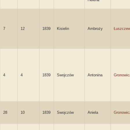
7
12
1839
Kisielin
Ambroży
Łuszczew
4
4
1839
Swojczów
Antonina
Gronowic
28
10
1839
Swojczów
Aniela
Gronowic