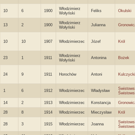
Włodzimierz
10
6
1900
Feliks
Okulski
Wołyński
Włodzimierz
13
2
1900
Julianna
Gronowic
Wołyński
10
10
1907
Włodzimierzec
Józef
Król
Włodzimierz
23
1
1911
Antonina
Bożek
Wołyński
24
9
1911
Horochów
Antoni
Kulczyck
Swistows
1
6
1912
Włodzimierzec
Władysław
Świstows
14
2
1913
Włodzimierzec
Konstancja
Gronowic
28
8
1914
Włodzimierzec
Mieczysław
Król
Swistows
28
3
1915
Włodzimierzec
Joanna
Świstows