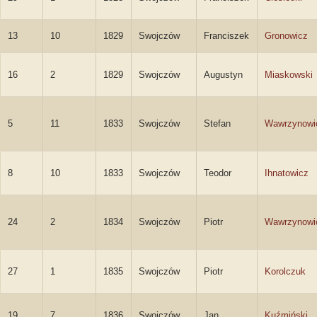
13
10
1829
Swojczów
Franciszek
Gronowicz
16
2
1829
Swojczów
Augustyn
Miaskowski
5
11
1833
Swojczów
Stefan
Wawrzynowi
8
10
1833
Swojczów
Teodor
Ihnatowicz
24
2
1834
Swojczów
Piotr
Wawrzynowi
27
1
1835
Swojczów
Piotr
Korolczuk
19
7
1836
Swojczów
Jan
Kuźmiński