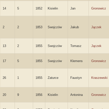
14
5
1852
Kisielin
Jan
Gronowicz
2
2
1853
Swojczów
Jakub
Jączek
13
2
1855
Swojczów
Tomasz
Jączek
17
5
1855
Swojczów
Klemens
Gronowicz
26
1
1855
Zaturce
Faustyn
Kraszewski
20
9
1856
Kisielin
Antonina
Gronowicz