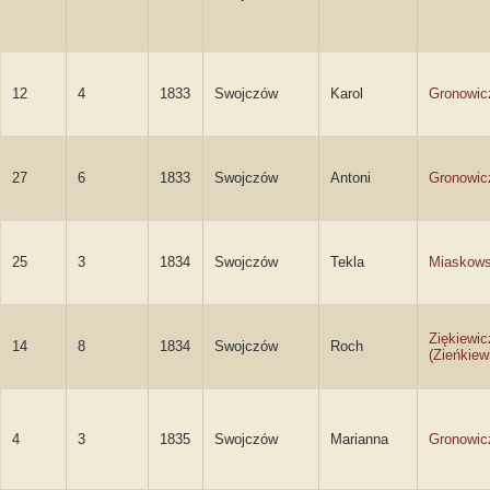
12
4
1833
Swojczów
Karol
Gronowic
27
6
1833
Swojczów
Antoni
Gronowic
25
3
1834
Swojczów
Tekla
Miaskow
Ziękiewic
14
8
1834
Swojczów
Roch
(Zieńkiew
4
3
1835
Swojczów
Marianna
Gronowic