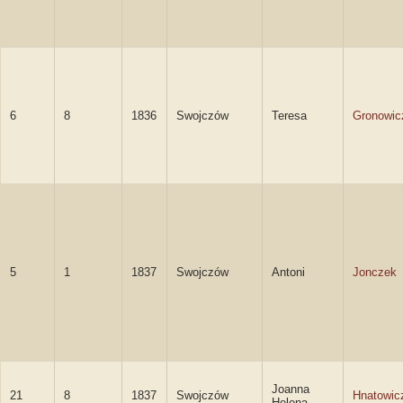
6
8
1836
Swojczów
Teresa
Gronowic
5
1
1837
Swojczów
Antoni
Jonczek
Joanna
21
8
1837
Swojczów
Hnatowic
Helena