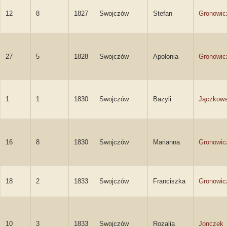
12
8
1827
Swojczów
Stefan
Gronowic
27
5
1828
Swojczów
Apolonia
Gronowic
1
1
1830
Swojczów
Bazyli
Jączkows
16
8
1830
Swojczów
Marianna
Gronowic
18
2
1833
Swojczów
Franciszka
Gronowic
10
3
1833
Swojczów
Rozalia
Jonczek