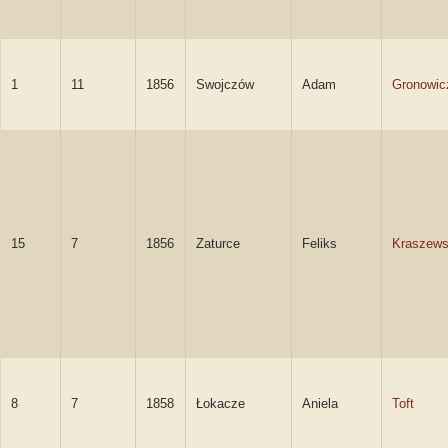
1
11
1856
Swojczów
Adam
Gronowic
15
7
1856
Zaturce
Feliks
Kraszews
8
7
1858
Łokacze
Aniela
Toft