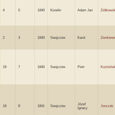
4
5
1840
Kisielin
Adam Jan
Ziółkowsk
2
3
1840
Swojczów
Karol
Zienkiewi
19
7
1840
Swojczów
Piotr
Kuźmińsk
Józef
18
8
1841
Swojczów
Jonczek
Ignacy