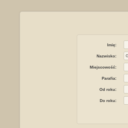
Imię:
Nazwisko:
Miejscowość:
Parafia:
Od roku:
Do roku: