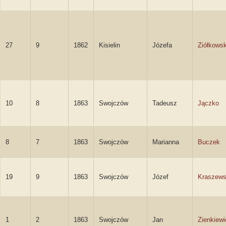
27
9
1862
Kisielin
Józefa
Ziółkows
10
8
1863
Swojczów
Tadeusz
Jączko
8
7
1863
Swojczów
Marianna
Buczek
19
9
1863
Swojczów
Józef
Kraszews
1
2
1863
Swojczów
Jan
Zienkiewi