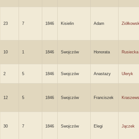
23
7
1846
Kisielin
Adam
Ziółkowsk
10
1
1846
Swojczów
Honorata
Rusiecka
2
5
1846
Swojczów
Anastazy
Uleryk
12
5
1846
Swojczów
Franciszek
Kraszews
30
7
1846
Swojczów
Elegi
Jączek