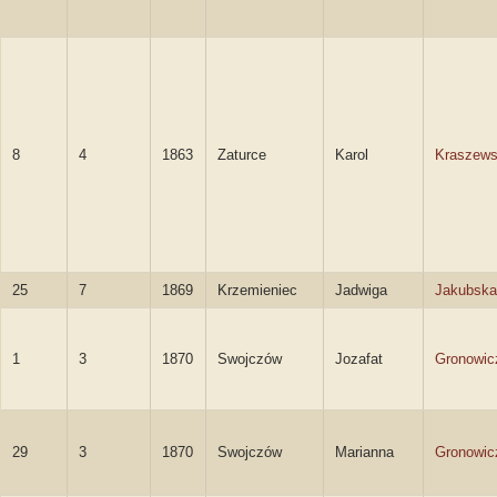
8
4
1863
Zaturce
Karol
Kraszews
25
7
1869
Krzemieniec
Jadwiga
Jakubska
1
3
1870
Swojczów
Jozafat
Gronowic
29
3
1870
Swojczów
Marianna
Gronowic