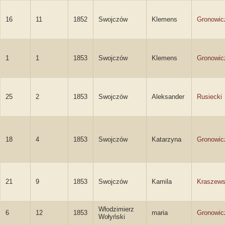
16
11
1852
Swojczów
Klemens
Gronowic
1
1
1853
Swojczów
Klemens
Gronowic
25
2
1853
Swojczów
Aleksander
Rusiecki
18
4
1853
Swojczów
Katarzyna
Gronowic
21
9
1853
Swojczów
Kamila
Kraszew
Włodzimierz
6
12
1853
maria
Gronowic
Wołyński