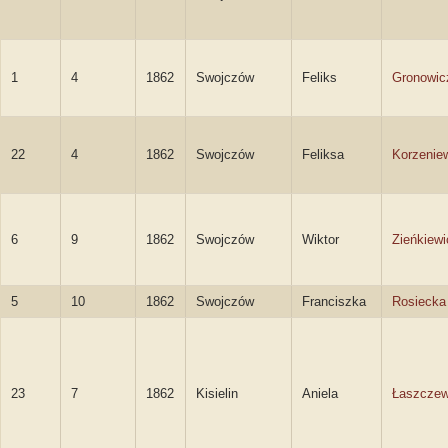
1
4
1862
Swojczów
Feliks
Gronowic
22
4
1862
Swojczów
Feliksa
Korzenie
6
9
1862
Swojczów
Wiktor
Zieńkiewi
5
10
1862
Swojczów
Franciszka
Rosiecka
23
7
1862
Kisielin
Aniela
Łaszcze