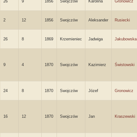
26
9
1856
Swojczów
Karolina
Gronowicz
2
12
1856
Swojczów
Aleksander
Rusiecki
26
8
1869
Krzemieniec
Jadwiga
Jakubowska
9
4
1870
Swojczów
Kazimierz
Świstowski
24
8
1870
Swojczów
Józef
Gronowicz
16
12
1870
Swojczów
Jan
Kraszewski