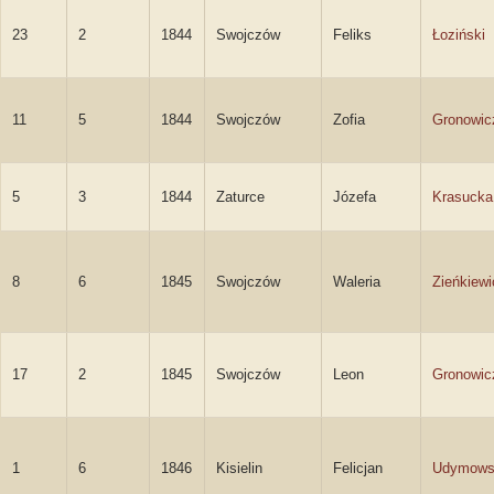
23
2
1844
Swojczów
Feliks
Łoziński
11
5
1844
Swojczów
Zofia
Gronowic
5
3
1844
Zaturce
Józefa
Krasucka
8
6
1845
Swojczów
Waleria
Zieńkiewi
17
2
1845
Swojczów
Leon
Gronowic
1
6
1846
Kisielin
Felicjan
Udymows