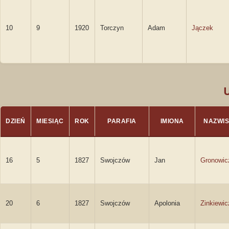
10
9
1920
Torczyn
Adam
Jączek
DZIEŃ
MIESIĄC
ROK
PARAFIA
IMIONA
NAZWI
16
5
1827
Swojczów
Jan
Gronowic
20
6
1827
Swojczów
Apolonia
Zinkiewic