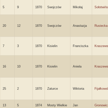
5
9
1870
Swojczów
Mikołaj
Sołotwińs
20
12
1870
Swojczów
Anastazja
Rusiecka
7
3
1870
Kisielin
Franciszka
Kraszew
16
10
1870
Kisielin
Aniela
Kraszew
25
2
1870
Zaturce
Wiktoria
Fijałkows
13
5
1874
Mosty Wielkie
Jan
Gronowic