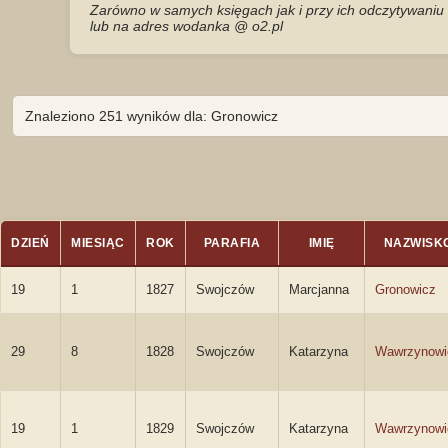
Zarówno w samych księgach jak i przy ich odczytywaniu 
lub na adres wodanka @ o2.pl
Znaleziono 251 wyników dla: Gronowicz
DZIEŃ
MIESIĄC
ROK
PARAFIA
IMIĘ
NAZWISK
19
1
1827
Swojczów
Marcjanna
Gronowicz
29
8
1828
Swojczów
Katarzyna
Wawrzynowi
19
1
1829
Swojczów
Katarzyna
Wawrzynowi