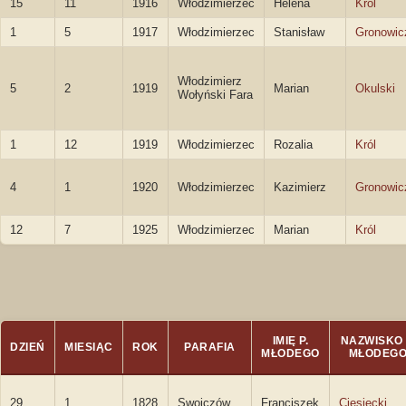
15
11
1916
Włodzimierzec
Helena
Król
1
5
1917
Włodzimierzec
Stanisław
Gronowic
Włodzimierz
5
2
1919
Marian
Okulski
Wołyński Fara
1
12
1919
Włodzimierzec
Rozalia
Król
4
1
1920
Włodzimierzec
Kazimierz
Gronowic
12
7
1925
Włodzimierzec
Marian
Król
IMIĘ P.
NAZWISKO 
DZIEŃ
MIESIĄC
ROK
PARAFIA
MŁODEGO
MŁODEG
29
1
1828
Swojczów
Franciszek
Ciesiecki