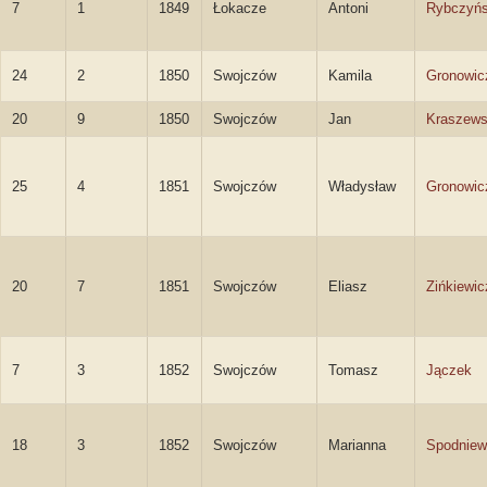
7
1
1849
Łokacze
Antoni
Rybczyńs
24
2
1850
Swojczów
Kamila
Gronowic
20
9
1850
Swojczów
Jan
Kraszews
25
4
1851
Swojczów
Władysław
Gronowic
20
7
1851
Swojczów
Eliasz
Zińkiewic
7
3
1852
Swojczów
Tomasz
Jączek
18
3
1852
Swojczów
Marianna
Spodniew