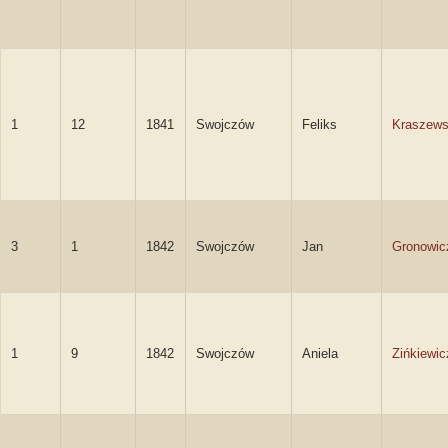
1
12
1841
Swojczów
Feliks
Kraszews
3
1
1842
Swojczów
Jan
Gronowic
1
9
1842
Swojczów
Aniela
Zińkiewic