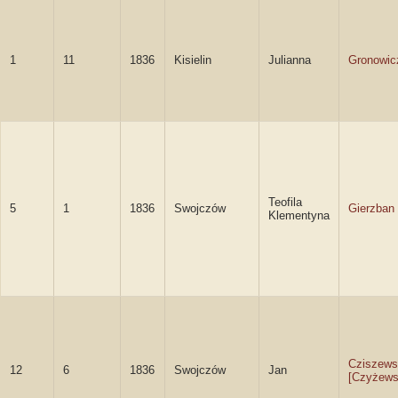
1
11
1836
Kisielin
Julianna
Gronowic
Teofila
5
1
1836
Swojczów
Gierzban
Klementyna
Cziszews
12
6
1836
Swojczów
Jan
[Czyżews