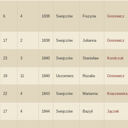
6
4
1838
Swojczów
Fruzyna
Gronowicz
17
2
1838
Swojczów
Julianna
Gronowicz
23
3
1840
Swojczów
Stanisław
Korolczuk
19
11
1840
Uszomierz
Rozalia
Gronowicz
22
4
1843
Swojczów
Marianna
Kraszewska
17
4
1844
Swojczów
Bazyli
Jączek