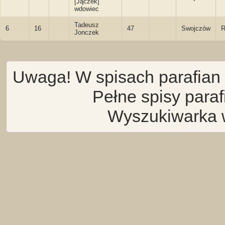
[Jączek]
wdowiec
Tadeusz
6
16
47
Swojczów
R
Jonczek
Uwaga! W spisach parafian 
Pełne spisy para
Wyszukiwarka 