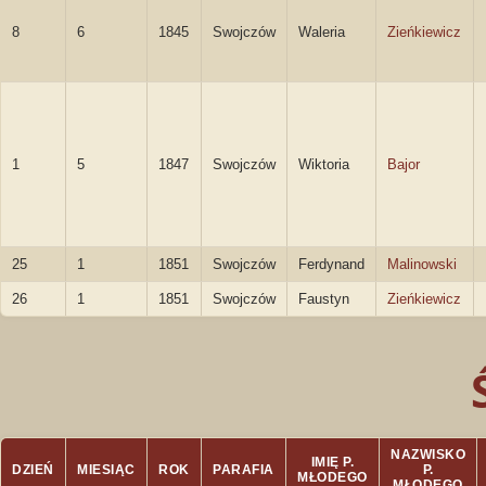
8
6
1845
Swojczów
Waleria
Zieńkiewicz
1
5
1847
Swojczów
Wiktoria
Bajor
25
1
1851
Swojczów
Ferdynand
Malinowski
26
1
1851
Swojczów
Faustyn
Zieńkiewicz
NAZWISKO
IMIĘ P.
DZIEŃ
MIESIĄC
ROK
PARAFIA
P.
MŁODEGO
MŁODEGO