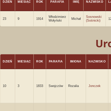
DZIEŃ
MIESIĄC
ROK
PARAFIA
IMIĘ
NAZWISKO
L
Włodzimierz
Sosnowski
23
9
1914
Michał
1
Wołyński
(Sośnicki)
Ur
DZIEŃ
MIESIĄC
ROK
PARAFIA
IMIONA
NAZWISKO
10
3
1833
Swojczów
Rozalia
Jonczek