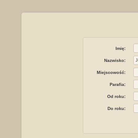
Imię:
Nazwisko:
Miejscowość:
Parafia:
Od roku:
Do roku: