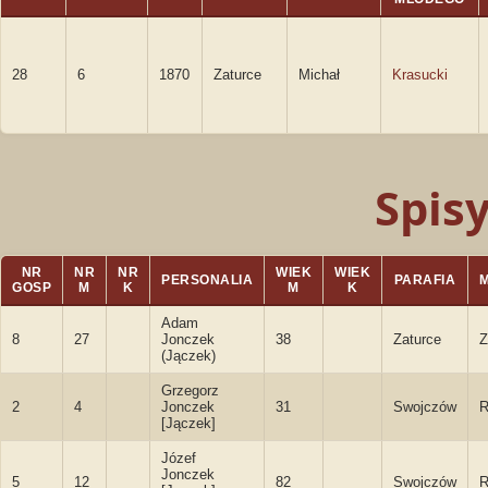
28
6
1870
Zaturce
Michał
Krasucki
Spis
NR
NR
NR
WIEK
WIEK
PERSONALIA
PARAFIA
GOSP
M
K
M
K
Adam
8
27
Jonczek
38
Zaturce
Z
(Jączek)
Grzegorz
2
4
Jonczek
31
Swojczów
R
[Jączek]
Józef
Jonczek
5
12
82
Swojczów
R