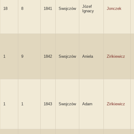
Józef
18
8
1841
Swojczów
Jonczek
Ignacy
1
9
1842
Swojczów
Aniela
Zińkiewicz
1
1
1843
Swojczów
Adam
Zińkiewicz