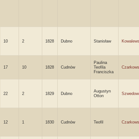
10
2
1828
Dubno
Stanisław
Kowalews
Paulina
17
10
1828
Cudnów
Teofila
Czarkow
Franciszka
Augustyn
22
2
1829
Dubno
Szwedow
Otton
12
1
1830
Cudnów
Teofil
Czarkows