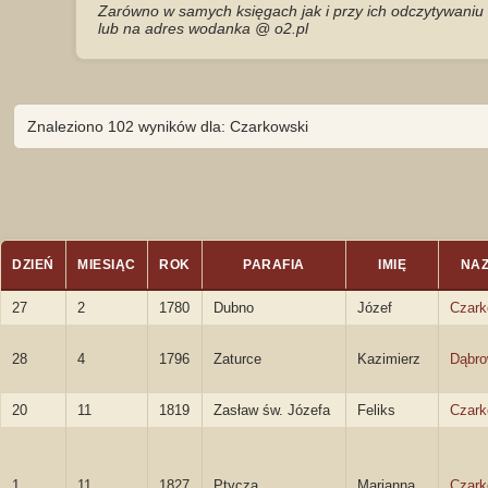
Zarówno w samych księgach jak i przy ich odczytywaniu 
lub na adres wodanka @ o2.pl
Znaleziono 102 wyników dla: Czarkowski
DZIEŃ
MIESIĄC
ROK
PARAFIA
IMIĘ
NA
27
2
1780
Dubno
Józef
Czark
28
4
1796
Zaturce
Kazimierz
Dąbro
20
11
1819
Zasław św. Józefa
Feliks
Czark
1
11
1827
Ptycza
Marianna
Czar