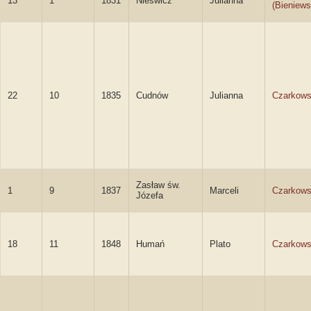
13
1
1831
Nieświcz
Julianna
(Bieniews
22
10
1835
Cudnów
Julianna
Czarkow
Zasław św.
1
9
1837
Marceli
Czarkows
Józefa
18
11
1848
Humań
Plato
Czarkows