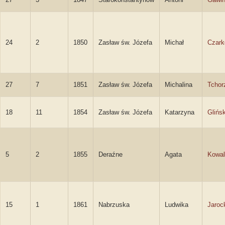
24
2
1850
Zasław św. Józefa
Michał
Czark
27
7
1851
Zasław św. Józefa
Michalina
Tchor
18
11
1854
Zasław św. Józefa
Katarzyna
Glińs
5
2
1855
Deraźne
Agata
Kowal
15
1
1861
Nabrzuska
Ludwika
Jaroc