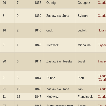
26
7
1837
Ostróg
Grzegorz
Czark
8
9
1839
Zasław św. Jana
Sylwan
Czark
16
2
1840
Łuck
Ludwik
Hulan
9
1
1842
Nieświcz
Michalina
Gąse
20
6
1844
Zasław św. Józefa
Józef
Tarcz
Czerk
9
3
1844
Dubno
Piotr
[Czar
21
12
1846
Zasław św. Jana
Jan
Czark
11
12
1847
Nieświcz
Franciszek
Czark
27
3
1847
Starokonstantynów
Antoni
Gawiń