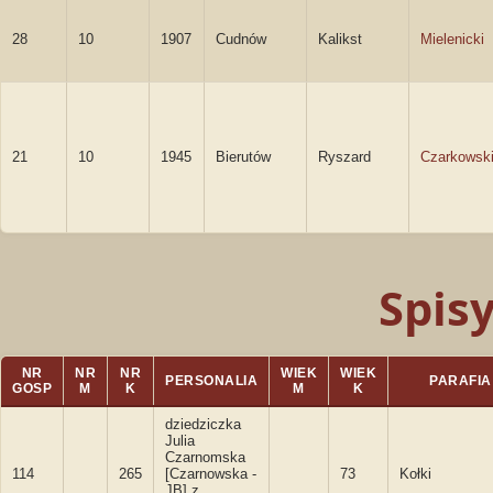
28
10
1907
Cudnów
Kalikst
Mielenicki
21
10
1945
Bierutów
Ryszard
Czarkowsk
Spis
NR
NR
NR
WIEK
WIEK
PERSONALIA
PARAFIA
GOSP
M
K
M
K
dziedziczka
Julia
Czarnomska
114
265
[Czarnowska -
73
Kołki
JB] z