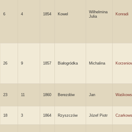
Wilhelmina
6
4
1854
Kowel
Konradi
Julia
26
9
1857
Białogródka
Michalina
Korzenio
23
11
1860
Berezdów
Jan
Waśkows
18
3
1864
Rzyszczów
Józef Piotr
Czarkows