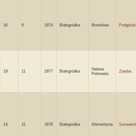
16
8
1874
Białogródka
Bronisław
Podgórsk
Helena
19
11
1877
Białogródka
Zaręba
Petronela
14
11
1878
Białogródka
Klementyna
Surowiec