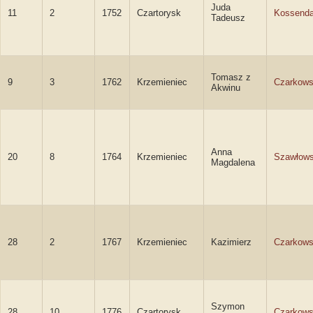
Juda
11
2
1752
Czartorysk
Kossend
Tadeusz
Tomasz z
9
3
1762
Krzemieniec
Czarkows
Akwinu
Anna
20
8
1764
Krzemieniec
Szawłow
Magdalena
28
2
1767
Krzemieniec
Kazimierz
Czarkows
Szymon
28
10
1776
Czartorysk
Czarkows