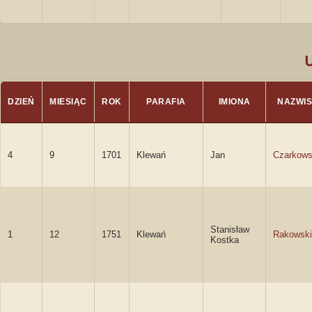
DZIEŃ
MIESIĄC
ROK
PARAFIA
IMIONA
NAZWI
4
9
1701
Klewań
Jan
Czarkows
Stanisław
1
12
1751
Klewań
Rakowski
Kostka