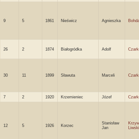
9
5
1861
Nieświcz
Agnieszka
Bohd
26
2
1874
Białogródka
Adolf
Czark
30
11
1899
Sławuta
Marceli
Czark
7
2
1920
Krzemieniec
Józef
Czark
Stanisław
Krzy
12
5
1926
Korzec
Jan
Liwsk