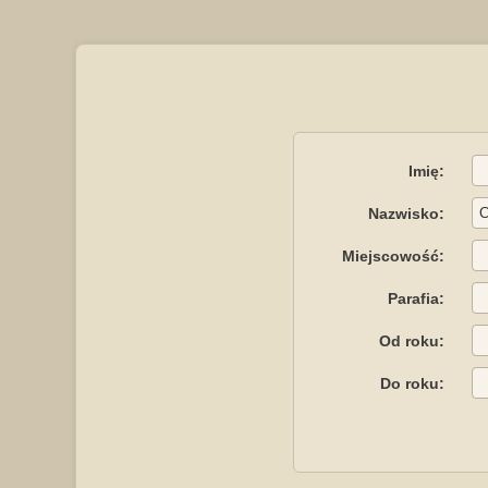
Imię:
Nazwisko:
Miejscowość:
Parafia:
Od roku:
Do roku: