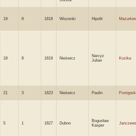
19
8
1818
Wiszenki
Hipolit
Mazurkie
Narcyz
18
8
1819
Nieświcz
Kozika
Julian
21
3
1823
Nieświcz
Paulin
Postępsk
Bogusław
5
1
1827
Dubno
Janczews
Kasper