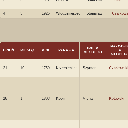
4
5
1925
Włodzimierzec
Stanisław
Czarkows
NAZWISK
IMIĘ P.
DZIEŃ
MIESIĄC
ROK
PARAFIA
P.
MŁODEGO
MŁODEG
21
10
1759
Krzemieniec
Szymon
Czarkowsk
18
1
1803
Koblin
Michał
Kotowski