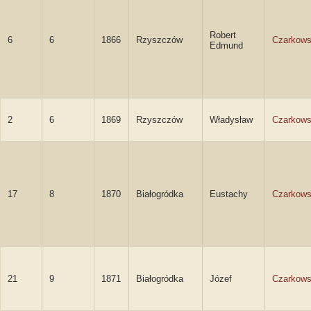
Robert
6
6
1866
Rzyszczów
Czarkows
Edmund
2
6
1869
Rzyszczów
Władysław
Czarkows
17
8
1870
Białogródka
Eustachy
Czarkows
21
9
1871
Białogródka
Józef
Czarkows