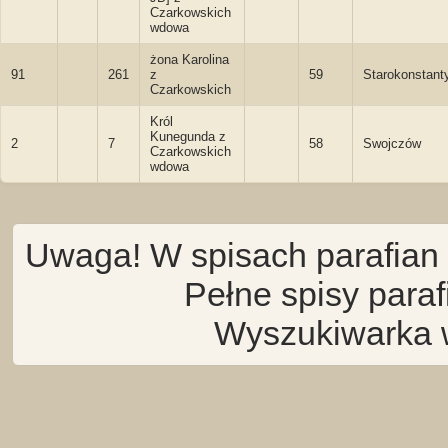
Czarkowskich
wdowa
żona Karolina
91
261
z
59
Starokonstant
Czarkowskich
Król
Kunegunda z
2
7
58
Swojczów
Czarkowskich
wdowa
Uwaga! W spisach parafian 
Pełne spisy para
Wyszukiwarka 