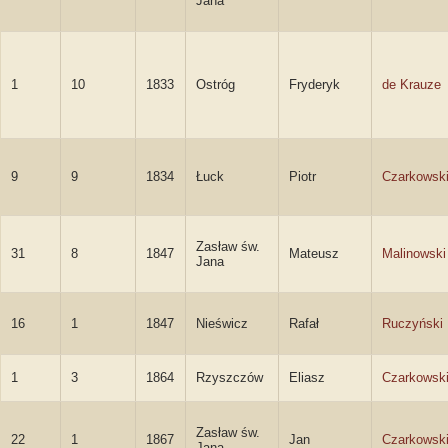
Jana
1
10
1833
Ostróg
Fryderyk
de Krauze
9
9
1834
Łuck
Piotr
Czarkowsk
Zasław św.
31
8
1847
Mateusz
Malinowski
Jana
16
1
1847
Nieświcz
Rafał
Ruczyński
1
3
1864
Rzyszczów
Eliasz
Czarkowsk
Zasław św.
22
1
1867
Jan
Czarkowsk
Jana