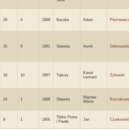
28
4
1868
Bazalia
Adam
Pleśniewic
15
9
1891
Sławuta
Aureli
Dobrowolsk
Kanut
18
10
1897
Tajkury
Żyłowski
Leonard
Wacław
24
1
1899
Sławuta
Kuczakows
Wiktor
Tbilisi Piotra
9
1
1905
Jan
Czarkowsk
i Pawła