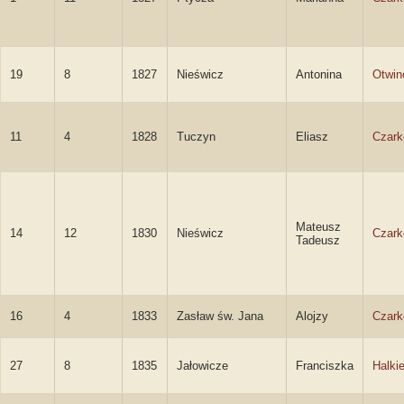
19
8
1827
Nieświcz
Antonina
Otwin
11
4
1828
Tuczyn
Eliasz
Czark
Mateusz
14
12
1830
Nieświcz
Czark
Tadeusz
16
4
1833
Zasław św. Jana
Alojzy
Czark
27
8
1835
Jałowicze
Franciszka
Halki