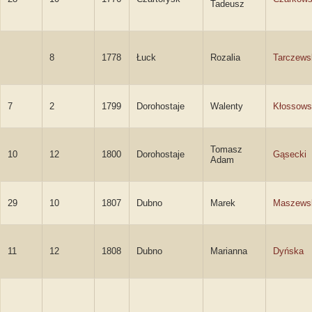
Tadeusz
8
1778
Łuck
Rozalia
Tarczews
7
2
1799
Dorohostaje
Walenty
Kłossows
Tomasz
10
12
1800
Dorohostaje
Gąsecki
Adam
29
10
1807
Dubno
Marek
Maszews
11
12
1808
Dubno
Marianna
Dyńska