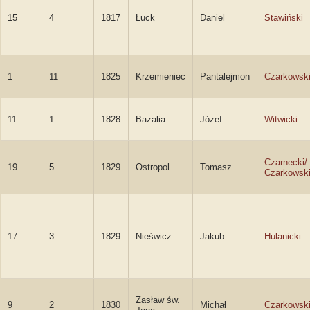
15
4
1817
Łuck
Daniel
Stawiński
1
11
1825
Krzemieniec
Pantalejmon
Czarkowsk
11
1
1828
Bazalia
Józef
Witwicki
Czarnecki/
19
5
1829
Ostropol
Tomasz
Czarkowsk
17
3
1829
Nieświcz
Jakub
Hulanicki
Zasław św.
9
2
1830
Michał
Czarkowsk