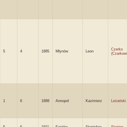
Czerko
5
4
1885
Młynów
Leon
(Czarkow
1
6
1888
Annopol
Kazimierz
Leżański
5
6
1911
Fastów
Stanisław
Staniec