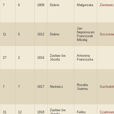
7
6
1809
Dubno
Małgorzata
Zieniewic
Jan
Nepomucen
11
5
1812
Dubno
Szczurow
Franciszek
Mikołaj
Zasław św.
Antonina
27
2
1816
Józefa
Franciszka
Rozalia
7
7
1817
Nieświcz
Suchodol
Joanna
Zasław św.
31
12
1818
Feliks
Czarkows
Józefa