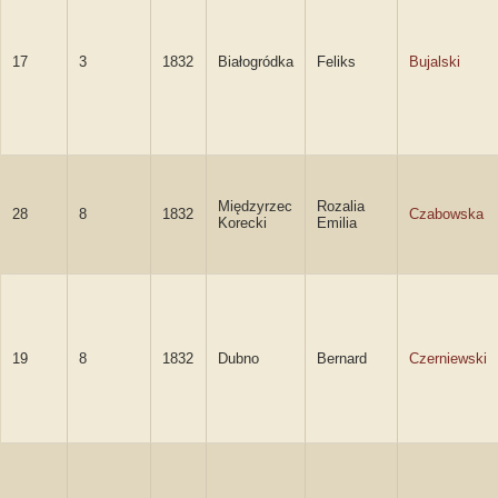
17
3
1832
Białogródka
Feliks
Bujalski
Międzyrzec
Rozalia
28
8
1832
Czabowska
Korecki
Emilia
19
8
1832
Dubno
Bernard
Czerniewski