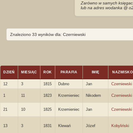
Zarówno w samych księgach 
lub na adres wodanka @ o2
Znaleziono 33 wyników dla: Czerniewski
DZIEŃ
MIESIĄC
ROK
PARAFIA
IMIĘ
NAZWISKO
12
3
1815
Dubno
Jan
Czerniewski
1
11
1823
Krzemieniec
Nikodem
Czerniewski
21
10
1825
Krzemieniec
Jan
Czerniewski
13
3
1831
Klewań
Józef
Kobyliński