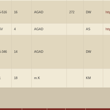
5-516
16
AGAD
272
DW
ht
6V
4
AGAD
AS
ht
5-346
14
AGAD
DW
1
18
m.K
KM