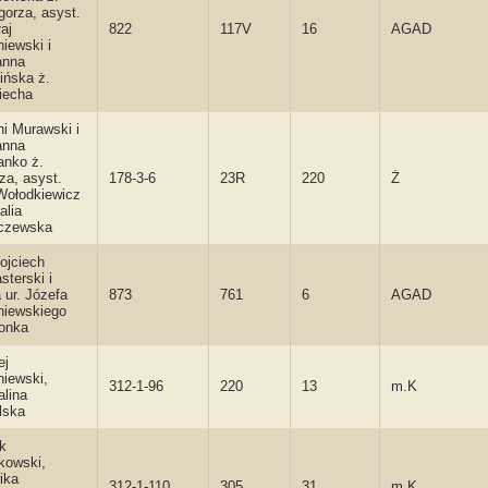
gorza, asyst.
aj
822
117V
16
AGAD
iewski i
anna
ińska ż.
iecha
ni Murawski i
anna
anko ż.
za, asyst.
178-3-6
23R
220
Ż
Wołodkiewicz
alia
czewska
ojciech
terski i
 ur. Józefa
873
761
6
AGAD
niewskiego
onka
ej
niewski,
312-1-96
220
13
m.K
alina
lska
k
kowski,
ika
312-1-110
305
31
m.K