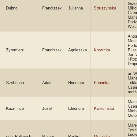
Grze
Dubno
Franciszek
Julianna
Struszyńska
Mikoł
Czern
Mari
Rodz
Wojc
Anto
Mari
Porti
Żytomierz
Franciszek
Agnieszka
Kotwicka
Elias
Jan 
i Roz
Drap
ur. W
Manas
Szybenna
Adam
Honorata
Parnicka
Tekla
Czer
małż
Maci
Czer
Kuźmińce
Józef
Eleonora
Kwiecińska
Mich
Mete
Mare
Tysz
Ludw
gub. Pułtawska
Maciej
Paulina
Metelska