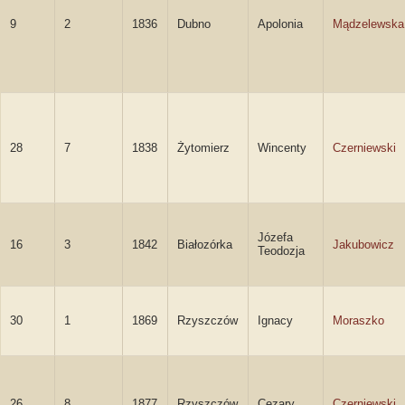
9
2
1836
Dubno
Apolonia
Mądzelewska
28
7
1838
Żytomierz
Wincenty
Czerniewski
Józefa
16
3
1842
Białozórka
Jakubowicz
Teodozja
30
1
1869
Rzyszczów
Ignacy
Moraszko
26
8
1877
Rzyszczów
Cezary
Czerniewski