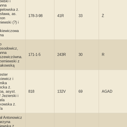
owski i
anna
gielowska ż.
sława, as.
178-3-98
41R
33
Ż
mon
iewski (?) i
kiewiczowa
ana
b
osodowicz,
anna
171-1-5
243R
30
R
szewiczówna.
zerniewski z
akowską
ester
iewicz i
nika
ecka ż.
ba, asyst.
818
132V
69
AGAD
 Jezierski i
ela
kowska ż.
fa
ał Antonowicz
arzyna
iewska ż.