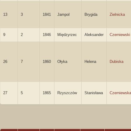
13
3
1841
Jampol
Brygida
Zielnicka
9
2
1846
Międzyrzec
Aleksander
Czerniewski
26
7
1860
Ołyka
Helena
Dubiska
27
5
1865
Rzyszczów
Stanisława
Czerniewsk