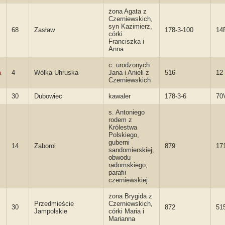
żona Agata z
Czerniewskich,
syn Kazimierz,
68
Zasław
178-3-100
14
córki
Franciszka i
Anna
c. urodzonych
a
4
Wólka Uhruska
Jana i Anieli z
516
12
Czerniewskich
30
Dubowiec
kawaler
178-3-6
70
s. Antoniego
rodem z
Królestwa
Polskiego,
guberni
14
Zaborol
879
17
sandomierskiej,
obwodu
radomskiego,
parafii
czerniewskiej
żona Brygida z
Przedmieście
Czerniewskich,
30
872
51
Jampolskie
córki Maria i
Marianna