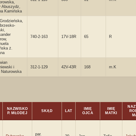
rowska,
y Abuszydz,
na Kamińska
 Grodzieńska,
 brzesko-
ski,
sander
740-2-163
17V-18R
65
R
row,
uela
ńska ż.
ana
wian
iewski i
312-1-129
42V-43R
168
m.K
a Naturowska
NAZ
NAZWISKO
IMIĘ
IMIĘ
SKĄD
LAT
RO
P. MŁODEJ
OJCA
MATKI
M
par.