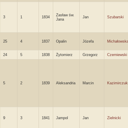
Zasław św.
3
1
1834
Jan
Szubarski
Jana
25
4
1837
Opalin
Józefa
Michałowsk
24
5
1838
Żytomierz
Grzegorz
Czerniewski
5
2
1839
Aleksandria
Marcin
Kazimirczuk
9
3
1841
Jampol
Jan
Zielnicki