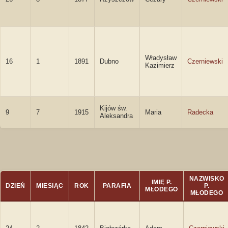
Władysław
16
1
1891
Dubno
Czerniewski
Kazimierz
Kijów św.
9
7
1915
Maria
Radecka
Aleksandra
NAZWISKO
IMIĘ P.
DZIEŃ
MIESIĄC
ROK
PARAFIA
P.
MŁODEGO
MŁODEGO