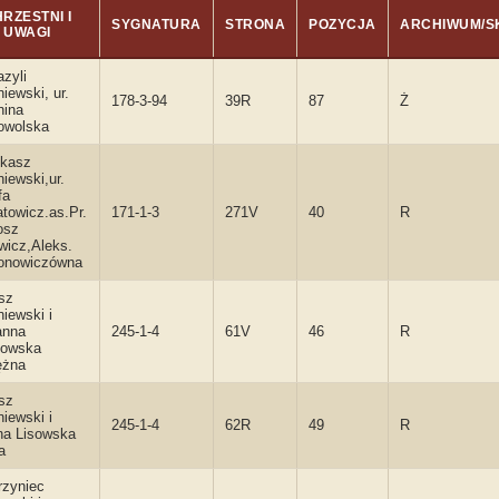
RZESTNI I
SYGNATURA
STRONA
POZYCJA
ARCHIWUM/S
UWAGI
azyli
iewski, ur.
178-3-94
39R
87
Ż
nina
owolska
ukasz
iewski,ur.
fa
towicz.as.Pr.
171-1-3
271V
40
R
osz
wicz,Aleks.
nowiczówna
sz
iewski i
anna
245-1-4
61V
46
R
owska
ężna
sz
iewski i
245-1-4
62R
49
R
na Lisowska
a
zyniec