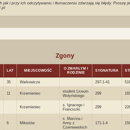
jak i przy ich odczytywaniu i tłumaczeniu zdarzają się błędy. Proszę 
.pl
Zgony
O ZMARŁYM I
LAT
MIEJSCOWOŚĆ
SYGNATURA
ST
RODZINIE
35
Warkowicze
297-1-41
51
student Liceum
11
Krzemieniec
299
16
Wolyńskiego
s. Ignacego i
Krzemieniec
299
22
Franciszki
s. Marcina i
6
Miłostów
Anny z
171-1-4
15
Czerniewskich