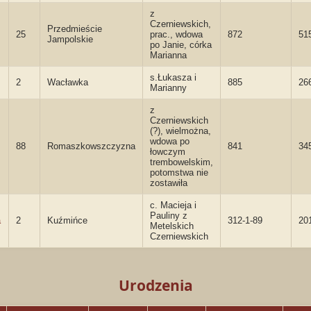
z
Czerniewskich,
Przedmieście
25
prac., wdowa
872
51
Jampolskie
po Janie, córka
Marianna
s.Łukasza i
2
Wacławka
885
26
Marianny
z
Czerniewskich
(?), wielmożna,
wdowa po
88
Romaszkowszczyzna
841
34
łowczym
trembowelskim,
potomstwa nie
zostawiła
c. Macieja i
Pauliny z
a
2
Kuźmińce
312-1-89
20
Metelskich
Czerniewskich
Urodzenia