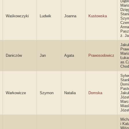
Dąbr
Mari
Dzię
Stani
Waśkowczyki
Ludwik
Joanna
Kustowska
Szy
Czern
Anna
Pasz
ż. J
Jaku
Praw
Mari
Daniczów
Jan
Agata
Prawosodowicz
Łuka
as.C
Chod
Sylw
Stank
Domi
Past
Warkowicze
Szymon
Natalia
Domska
Jaku
Józef
Marc
Mias
Józe
Mich
i Kat
Wiśn