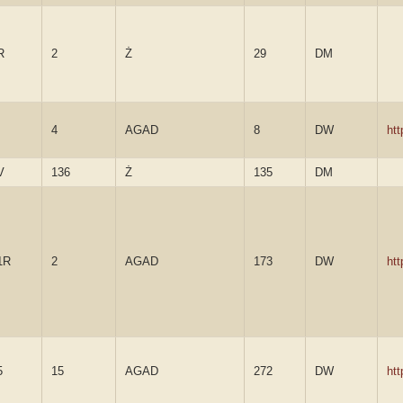
R
2
Ż
29
DM
4
AGAD
8
DW
ht
V
136
Ż
135
DM
1R
2
AGAD
173
DW
ht
5
15
AGAD
272
DW
ht