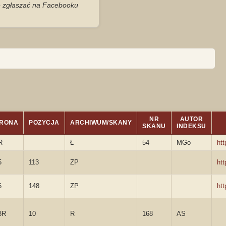
je zgłaszać na Facebooku
NR
AUTOR
RONA
POZYCJA
ARCHIWUM/SKANY
SKANU
INDEKSU
R
Ł
54
MGo
ht
5
113
ZP
ht
6
148
ZP
ht
8R
10
R
168
AS