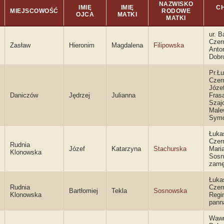
NAZWISKO
IMIĘ
IMIĘ
CH
MIEJSCOWOŚĆ
RODOWE
OJCA
MATKI
MATKI
ur. B
Czern
Zasław
Hieronim
Magdalena
Filipowska
Anto
Dobr
Pr.Ł
Czern
Józe
Daniczów
Jędrzej
Julianna
Frasa
Szaj
Male
Symo
Łuka
Czern
Rudnia
Józef
Katarzyna
Stachurska
Mari
Klonowska
Sosn
zam
Łuka
Rudnia
Czern
Bartłomiej
Tekla
Sosnowska
Klonowska
Regi
pann
Wawr