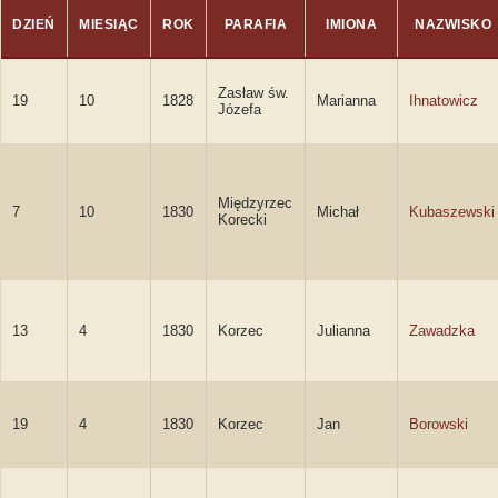
DZIEŃ
MIESIĄC
ROK
PARAFIA
IMIONA
NAZWISKO
Zasław św.
19
10
1828
Marianna
Ihnatowicz
Józefa
Międzyrzec
7
10
1830
Michał
Kubaszewski
Korecki
13
4
1830
Korzec
Julianna
Zawadzka
19
4
1830
Korzec
Jan
Borowski