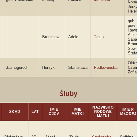
Komo
Jerz
Hele
gub.
pow.
litew
Alek
Bronisław
Adela
Trajlik
Saba
Eman
Sowi
Stef
Okta
Jasnogorod
Henryk
Stanisława
Podkowińska
Czern
Zofi
Śluby
NAZWISKO
IMIĘ
IMIĘ
IMIĘ P.
SKĄD
LAT
RODOWE
OJCA
MATKI
MŁODEJ
MATKI