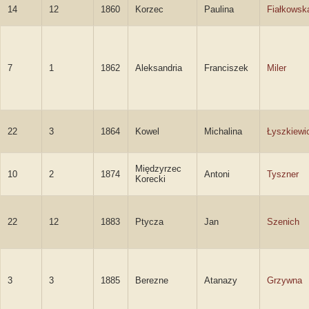
14
12
1860
Korzec
Paulina
Fiałkowsk
7
1
1862
Aleksandria
Franciszek
Miler
22
3
1864
Kowel
Michalina
Łyszkiewi
Międzyrzec
10
2
1874
Antoni
Tyszner
Korecki
22
12
1883
Ptycza
Jan
Szenich
3
3
1885
Berezne
Atanazy
Grzywna