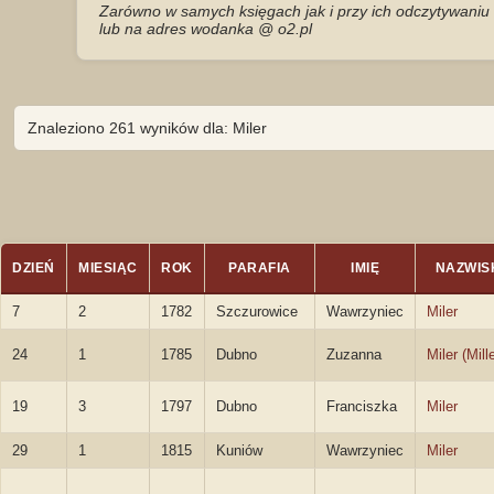
Zarówno w samych księgach jak i przy ich odczytywaniu 
lub na adres wodanka @ o2.pl
Znaleziono 261 wyników dla: Miler
DZIEŃ
MIESIĄC
ROK
PARAFIA
IMIĘ
NAZWIS
7
2
1782
Szczurowice
Wawrzyniec
Miler
24
1
1785
Dubno
Zuzanna
Miler (Mille
19
3
1797
Dubno
Franciszka
Miler
29
1
1815
Kuniów
Wawrzyniec
Miler