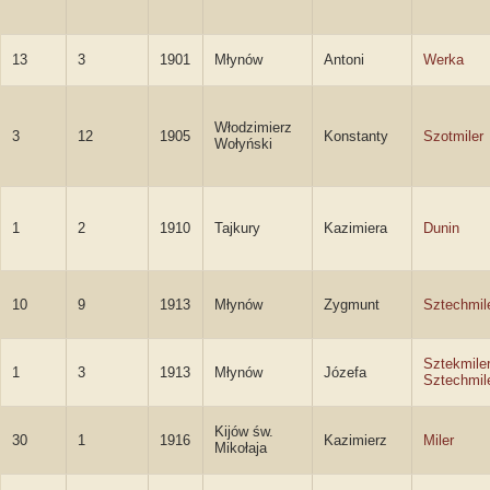
13
3
1901
Młynów
Antoni
Werka
Włodzimierz
3
12
1905
Konstanty
Szotmiler
Wołyński
1
2
1910
Tajkury
Kazimiera
Dunin
10
9
1913
Młynów
Zygmunt
Sztechmil
Sztekmile
1
3
1913
Młynów
Józefa
Sztechmil
Kijów św.
30
1
1916
Kazimierz
Miler
Mikołaja