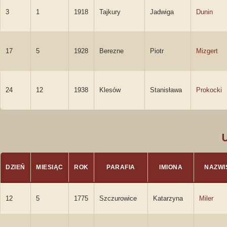
3
1
1918
Tajkury
Jadwiga
Dunin
17
5
1928
Berezne
Piotr
Mizgert
24
12
1938
Klesów
Stanisława
Prokocki
DZIEŃ
MIESIĄC
ROK
PARAFIA
IMIONA
NAZWI
12
5
1775
Szczurowice
Katarzyna
Miler