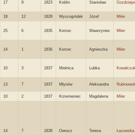
17
9
1823
Koblin
Stanisław
Gozdziejo
18
12
1828
Wyszogródek
Józef
Miler
25
6
1835
Korzec
Wawrzyniec
Miler
14
1
1836
Korzec
Agnieszka
Miler
10
3
1837
Mielnica
Lubka
Kowalczu
13
7
1837
Młynów
Aleksandra
Rubinows
10
2
1837
Krzemieniec
Magdalena
Miler
14
7
1838
Owrucz
Teresa
Łazowska