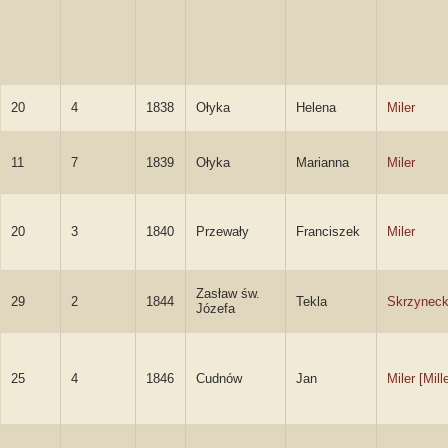
20
4
1838
Ołyka
Helena
Miler
11
7
1839
Ołyka
Marianna
Miler
20
3
1840
Przewały
Franciszek
Miler
Zasław św.
29
2
1844
Tekla
Skrzynec
Józefa
25
4
1846
Cudnów
Jan
Miler [Mille