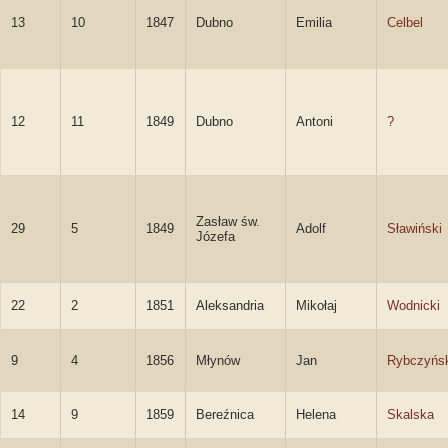
13
10
1847
Dubno
Emilia
Celbel
12
11
1849
Dubno
Antoni
?
Zasław św.
29
5
1849
Adolf
Sławiński
Józefa
22
2
1851
Aleksandria
Mikołaj
Wodnicki
9
4
1856
Młynów
Jan
Rybczyńs
14
9
1859
Bereźnica
Helena
Skalska