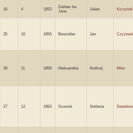
Zasław św.
16
4
1853
Julian
Kiczyńsk
Jana
25
10
1855
Berezdów
Jan
Czyżews
30
11
1859
Aleksandria
Andrzej
Miler
27
12
1863
Szumsk
Stefania
Dawidow