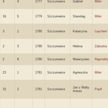
4
4
1777
Szczurowice
Gabriel
Miler
16
5
1779
Szczurowice
Stanolag
Miler
3
1
1780
Szczurowice
Katarzyna
Laychert
2
3
1780
Szczurowice
Helena
Zabuska
2
8
1780
Szczurowice
Wawrzyniec
Rajsmiler
23
1
1781
Szczurowice
Agnieszka
Miler
Jan z Malty
15
2
1781
Szczurowice
Paytl
Antoni