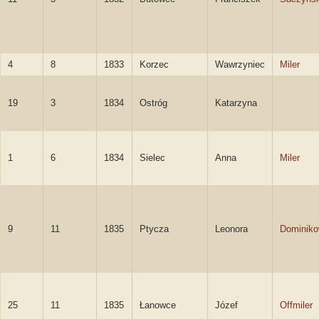
4
8
1833
Korzec
Wawrzyniec
Miler
19
3
1834
Ostróg
Katarzyna
1
6
1834
Sielec
Anna
Miler
9
11
1835
Ptycza
Leonora
Dominik
25
11
1835
Łanowce
Józef
Offmiler