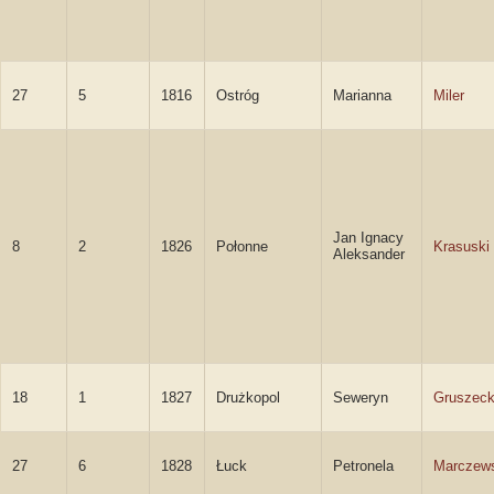
27
5
1816
Ostróg
Marianna
Miler
Jan Ignacy
8
2
1826
Połonne
Krasuski
Aleksander
18
1
1827
Drużkopol
Seweryn
Gruszeck
27
6
1828
Łuck
Petronela
Marczew