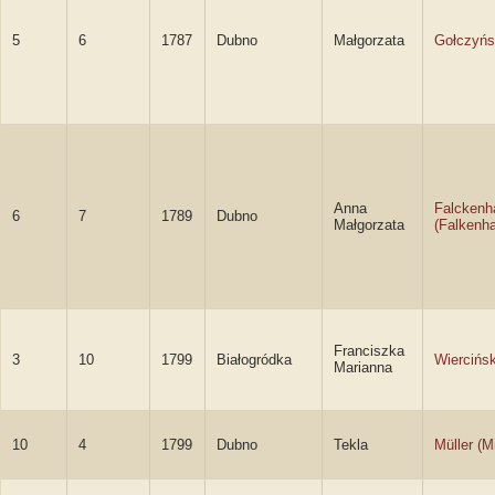
5
6
1787
Dubno
Małgorzata
Gołczyń
Anna
Falckenh
6
7
1789
Dubno
Małgorzata
(Falkenh
Franciszka
3
10
1799
Białogródka
Wiercińs
Marianna
10
4
1799
Dubno
Tekla
Müller (Mi