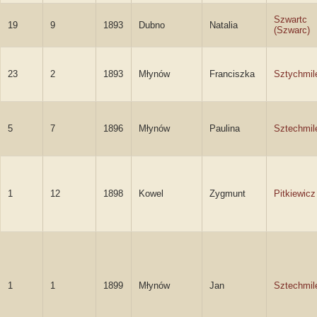
Szwartc
19
9
1893
Dubno
Natalia
(Szwarc)
23
2
1893
Młynów
Franciszka
Sztychmil
5
7
1896
Młynów
Paulina
Sztechmil
1
12
1898
Kowel
Zygmunt
Pitkiewicz
1
1
1899
Młynów
Jan
Sztechmil