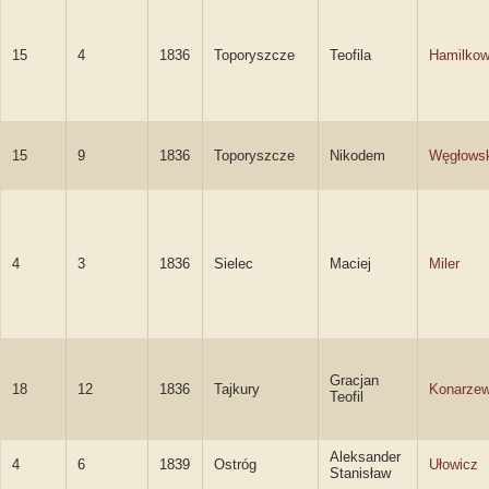
15
4
1836
Toporyszcze
Teofila
Hamilko
15
9
1836
Toporyszcze
Nikodem
Węgłows
4
3
1836
Sielec
Maciej
Miler
Gracjan
18
12
1836
Tajkury
Konarzew
Teofil
Aleksander
4
6
1839
Ostróg
Ułowicz
Stanisław