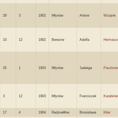
28
3
1902
Młynów
Antoni
Wziątek
10
12
1902
Berezne
Adolfa
Hermasz
25
1
1903
Młynów
Jadwiga
Paszkow
3
12
1903
Młynów
Franciszek
Karabini
17
4
1904
Radziwiłłów
Bronisława
Kiler