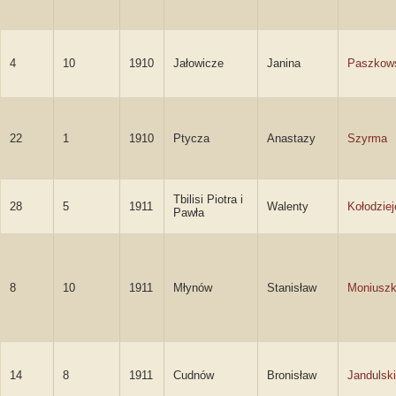
4
10
1910
Jałowicze
Janina
Paszkow
22
1
1910
Ptycza
Anastazy
Szyrma
Tbilisi Piotra i
28
5
1911
Walenty
Kołodziej
Pawła
8
10
1911
Młynów
Stanisław
Moniusz
14
8
1911
Cudnów
Bronisław
Jandulski