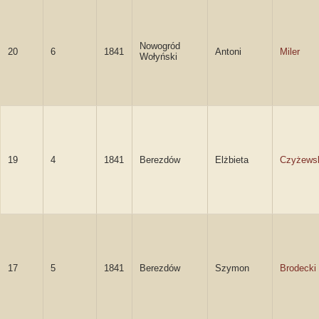
Nowogród
20
6
1841
Antoni
Miler
Wołyński
19
4
1841
Berezdów
Elżbieta
Czyżews
17
5
1841
Berezdów
Szymon
Brodecki