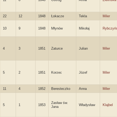
22
12
1848
Łokacze
Tekla
Miler
10
9
1848
Młynów
Mikołaj
Rybczyńs
4
3
1851
Zaturce
Julian
Miler
5
2
1851
Korzec
Józef
Miler
11
4
1852
Beresteczko
Anna
Miler
Zasław św.
5
1
1853
Władysław
Klajbel
Jana