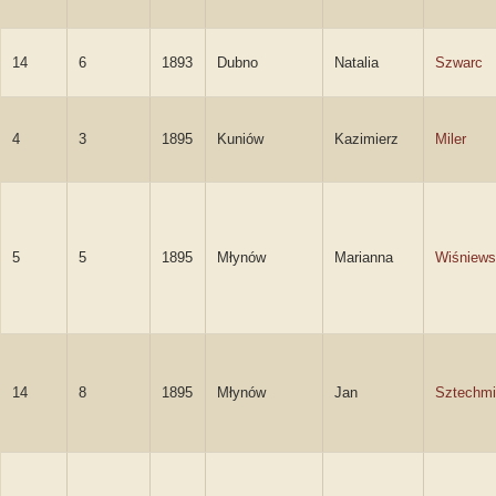
14
6
1893
Dubno
Natalia
Szwarc
4
3
1895
Kuniów
Kazimierz
Miler
5
5
1895
Młynów
Marianna
Wiśniew
14
8
1895
Młynów
Jan
Sztechmi