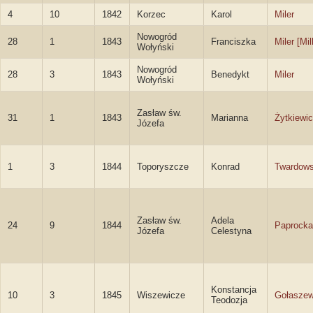
4
10
1842
Korzec
Karol
Miler
Nowogród
28
1
1843
Franciszka
Miler [Mil
Wołyński
Nowogród
28
3
1843
Benedykt
Miler
Wołyński
Zasław św.
31
1
1843
Marianna
Żytkiewi
Józefa
1
3
1844
Toporyszcze
Konrad
Twardows
Zasław św.
Adela
24
9
1844
Paprocka
Józefa
Celestyna
Konstancja
10
3
1845
Wiszewicze
Gołasze
Teodozja