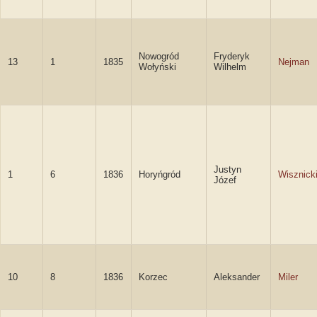
Nowogród
Fryderyk
13
1
1835
Nejman
Wołyński
Wilhelm
Justyn
1
6
1836
Horyńgród
Wisznick
Józef
10
8
1836
Korzec
Aleksander
Miler