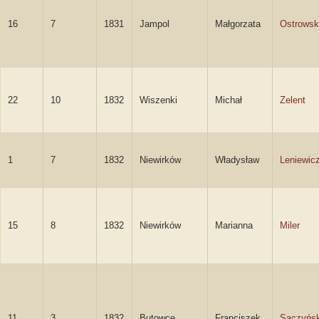
16
7
1831
Jampol
Małgorzata
Ostrows
22
10
1832
Wiszenki
Michał
Zelent
1
7
1832
Niewirków
Władysław
Leniewic
15
8
1832
Niewirków
Marianna
Miler
11
3
1832
Butowce
Franciszek
Saczyńsk