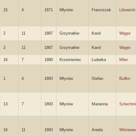
15
4
1871
Młynów
Franciszek
Libowicki
2
11
1887
Grzymałów
Karol
Węgor
2
11
1887
Grzymałów
Karol
Węger
16
7
1890
Krzemieniec
Ludwika
Miler
1
4
1893
Młynów
Stefan
Buiłko
13
7
1893
Młynów
Marianna
Sztechmi
16
11
1893
Młynów
Aniela
Wiśniew