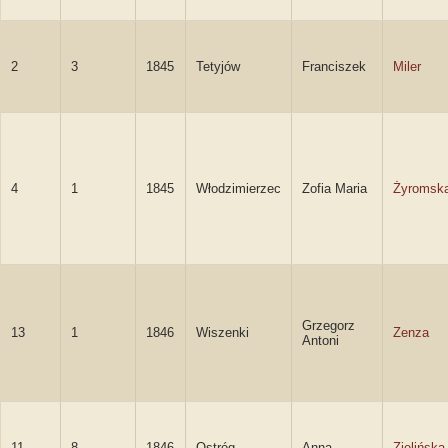
2
3
1845
Tetyjów
Franciszek
Miler
4
1
1845
Włodzimierzec
Zofia Maria
Żyromsk
Grzegorz
13
1
1846
Wiszenki
Zenza
Antoni
11
8
1846
Ostróg
Anna
Zielińska