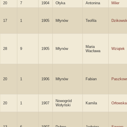
20
7
1904
Ołyka
Antonina
Miler
17
1
1905
Młynów
Teofila
Dzikows
Maria
28
9
1905
Młynów
Wziątek
Wacława
20
1
1906
Młynów
Fabian
Paszkow
Nowogród
20
1
1907
Kamila
Orłowska
Wołyński
13
6
1907
Dubno
Jadwiga
Szwarc