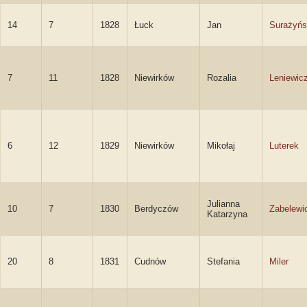
14
7
1828
Łuck
Jan
Surażyńs
7
11
1828
Niewirków
Rozalia
Leniewic
6
12
1829
Niewirków
Mikołaj
Luterek
Julianna
10
7
1830
Berdyczów
Zabelewi
Katarzyna
20
8
1831
Cudnów
Stefania
Miler