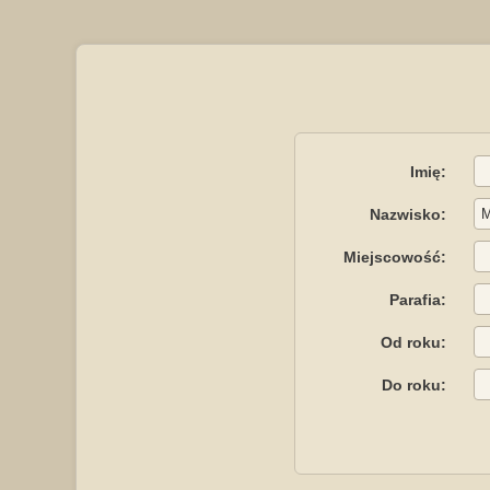
Imię:
Nazwisko:
Miejscowość:
Parafia:
Od roku:
Do roku: