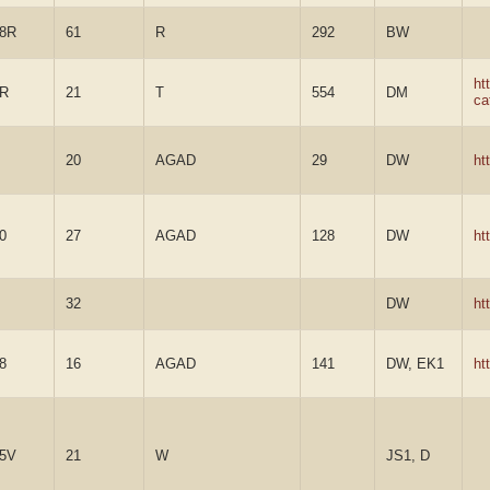
8R
61
R
292
BW
ht
0R
21
T
554
DM
ca
20
AGAD
29
DW
ht
0
27
AGAD
128
DW
ht
32
DW
ht
8
16
AGAD
141
DW, EK1
ht
5V
21
W
JS1, D