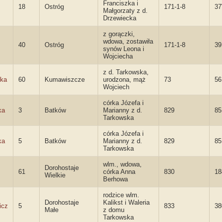
Franciszka i
18
Ostróg
171-1-8
3
Małgorzaty z d.
Drzewiecka
z gorączki,
wdowa, zostawiła
40
Ostróg
171-1-8
3
synów Leona i
Wojciecha
z d. Tarkowska,
ska
60
Kumawiszcze
urodzona, mąż
73
56
Wojciech
córka Józefa i
ka
3
Batków
Marianny z d.
829
85
Tarkowska
córka Józefa i
ka
5
Batków
Marianny z d.
829
85
Tarkowska
wlm., wdowa,
Dorohostaje
61
córka Anna
830
18
Wielkie
Berhowa
rodzice wlm.
Dorohostaje
Kalikst i Waleria
icz
5
833
38
Małe
z domu
Tarkowska