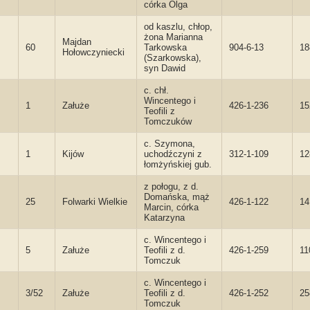
córka Olga
od kaszlu, chłop,
żona Marianna
Majdan
60
Tarkowska
904-6-13
18
Hołowczyniecki
(Szarkowska),
syn Dawid
c. chł.
Wincentego i
1
Załuże
426-1-236
15
Teofili z
Tomczuków
c. Szymona,
1
Kijów
uchodźczyni z
312-1-109
12
łomżyńskiej gub.
z połogu, z d.
Domańska, mąż
25
Folwarki Wielkie
426-1-122
1
Marcin, córka
Katarzyna
c. Wincentego i
5
Załuże
Teofili z d.
426-1-259
11
Tomczuk
c. Wincentego i
3/52
Załuże
Teofili z d.
426-1-252
25
Tomczuk