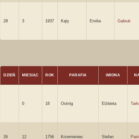
28
3
1937
Kąty
Emilia
Gabruk
DZIEŃ
MIESIĄC
ROK
PARAFIA
IMIONA
N
0
18
Ostróg
Elżbieta
Tar
26
12
1756
Krzemieniec
Stefan
Pasi