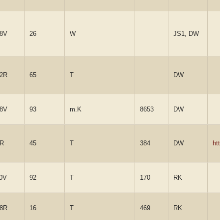
8V
26
W
JS1, DW
2R
65
T
DW
8V
93
m.K
8653
DW
4R
45
T
384
DW
ht
0V
92
T
170
RK
8R
16
T
469
RK