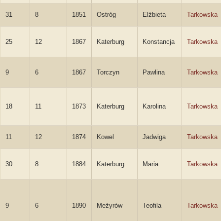
31
8
1851
Ostróg
Elżbieta
Tarkowska
25
12
1867
Katerburg
Konstancja
Tarkowska
9
6
1867
Torczyn
Pawlina
Tarkowska
18
11
1873
Katerburg
Karolina
Tarkowska
11
12
1874
Kowel
Jadwiga
Tarkowska
30
8
1884
Katerburg
Maria
Tarkowska
9
6
1890
Meżyrów
Teofila
Tarkowska