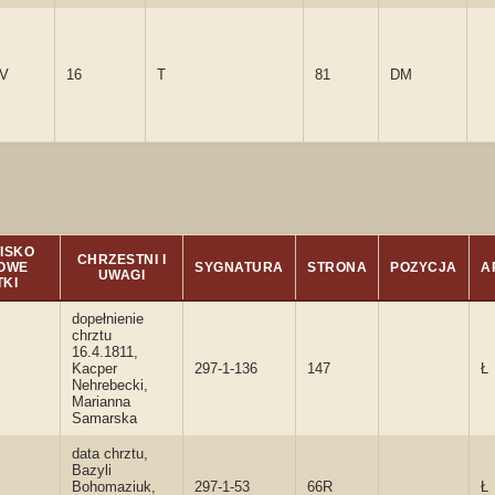
9V
16
T
81
DM
ISKO
CHRZESTNI I
OWE
SYGNATURA
STRONA
POZYCJA
A
UWAGI
TKI
dopełnienie
chrztu
16.4.1811,
Kacper
297-1-136
147
Ł
Nehrebecki,
Marianna
Samarska
data chrztu,
Bazyli
Bohomaziuk,
297-1-53
66R
Ł