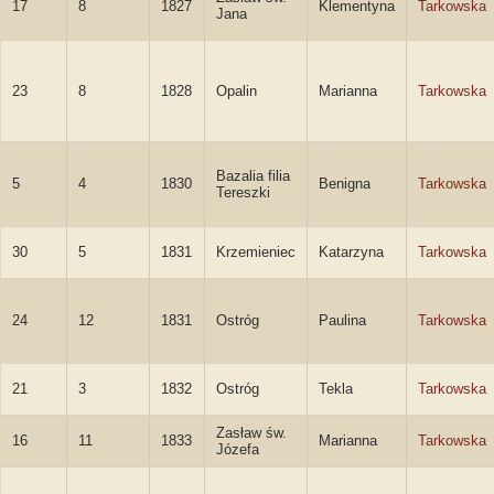
17
8
1827
Klementyna
Tarkowska
Jana
23
8
1828
Opalin
Marianna
Tarkowska
Bazalia filia
5
4
1830
Benigna
Tarkowska
Tereszki
30
5
1831
Krzemieniec
Katarzyna
Tarkowska
24
12
1831
Ostróg
Paulina
Tarkowska
21
3
1832
Ostróg
Tekla
Tarkowska
Zasław św.
16
11
1833
Marianna
Tarkowska
Józefa