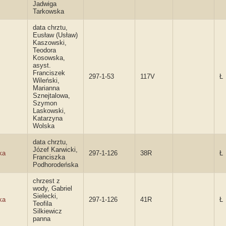
Jadwiga
Tarkowska
data chrztu,
Eusław (Usław)
Kaszowski,
Teodora
Kosowska,
asyst.
Franciszek
297-1-53
117V
Ł
Wileński,
Marianna
Sznejtalowa,
Szymon
Laskowski,
Katarzyna
Wolska
data chrztu,
Józef Karwicki,
ka
297-1-126
38R
Ł
Franciszka
Podhorodeńska
chrzest z
wody, Gabriel
Sielecki,
ka
297-1-126
41R
Ł
Teofila
Silkiewicz
panna