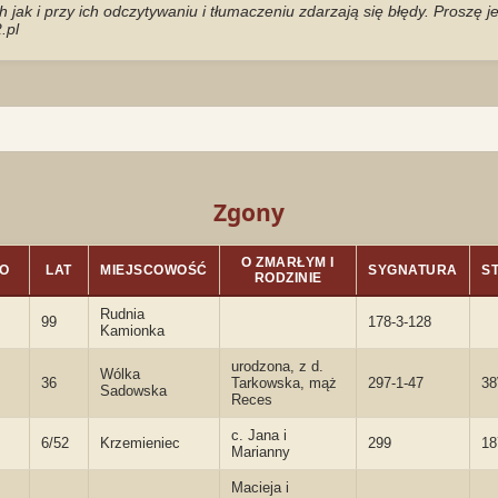
jak i przy ich odczytywaniu i tłumaczeniu zdarzają się błędy. Proszę 
.pl
Zgony
O ZMARŁYM I
O
LAT
MIEJSCOWOŚĆ
SYGNATURA
S
RODZINIE
Rudnia
99
178-3-128
Kamionka
urodzona, z d.
Wólka
36
Tarkowska, mąż
297-1-47
3
Sadowska
Reces
c. Jana i
6/52
Krzemieniec
299
18
Marianny
Macieja i