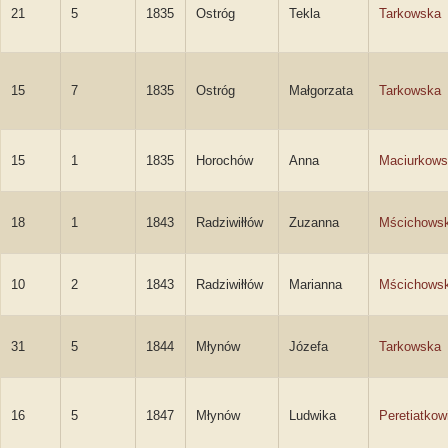
21
5
1835
Ostróg
Tekla
Tarkowska
15
7
1835
Ostróg
Małgorzata
Tarkowska
15
1
1835
Horochów
Anna
Maciurkow
18
1
1843
Radziwiłłów
Zuzanna
Mścichows
10
2
1843
Radziwiłłów
Marianna
Mścichows
31
5
1844
Młynów
Józefa
Tarkowska
16
5
1847
Młynów
Ludwika
Peretiatkow