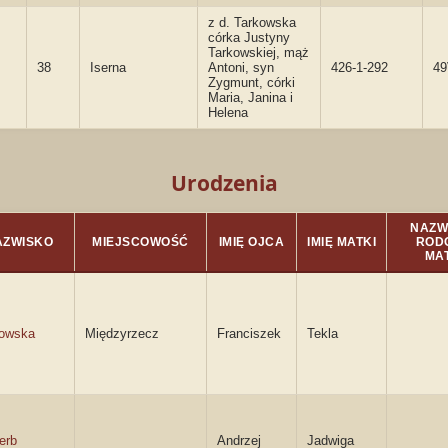
z d. Tarkowska
córka Justyny
Tarkowskiej, mąż
38
Iserna
Antoni, syn
426-1-292
4
Zygmunt, córki
Maria, Janina i
Helena
Urodzenia
NAZW
AZWISKO
MIEJSCOWOŚĆ
IMIĘ OJCA
IMIĘ MATKI
ROD
MA
kowska
Międzyrzecz
Franciszek
Tekla
erb
Andrzej
Jadwiga