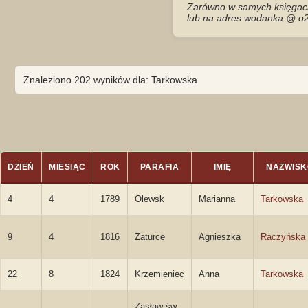
Zarówno w samych księgach 
lub na adres wodanka @ o2
Znaleziono 202 wyników dla: Tarkowska
DZIEŃ
MIESIĄC
ROK
PARAFIA
IMIĘ
NAZWISK
4
4
1789
Olewsk
Marianna
Tarkowska
9
4
1816
Zaturce
Agnieszka
Raczyńska
22
8
1824
Krzemieniec
Anna
Tarkowska
Zasław św.