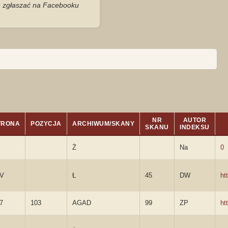
je zgłaszać na Facebooku
NR
AUTOR
TRONA
POZYCJA
ARCHIWUM/SKANY
SKANU
INDEKSU
Ż
Na
0
8V
Ł
45
DW
ht
7
103
AGAD
99
ZP
ht