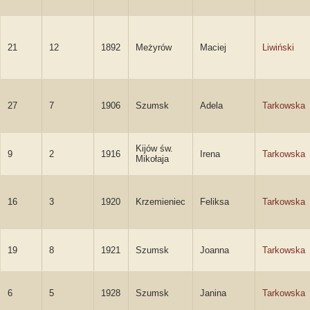
21
12
1892
Meżyrów
Maciej
Liwiński
27
7
1906
Szumsk
Adela
Tarkowska
Kijów św.
9
2
1916
Irena
Tarkowska
Mikołaja
16
3
1920
Krzemieniec
Feliksa
Tarkowska
19
8
1921
Szumsk
Joanna
Tarkowska
6
5
1928
Szumsk
Janina
Tarkowska