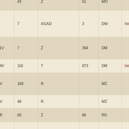
43
Ż
51
MO
7
AGAD
3
DW
ht
1V
7
Ż
394
DM
4V
116
T
973
DM
ht
2V
169
R
MŻ
6V
48
R
MŻ
1R
60
Ż
86
RG