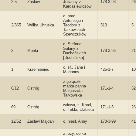
2,5
Zasław
Julianny z
178-3-93
26
Kardasiewiczów
c. prac.
Antoniego i
2/365
Wólka Uhruska
Teodory z
513
5
Tarkowskich
Szewczuków
c. Stefana i
Sabiny z
2
Mońki
178-3-96
21
Ducheńskich
[Duchińska]
c. sł., Jana i
1
Krzemieniec
426-1-7
10
Marianny
z gorączki,
matka panna
6/12
Ostróg
171-1-4
3
Małgorzata
Tarkowska
wdowa, s. Karol,
69
Ostróg
171-1-5
2
c. Tekla, Elżbieta
12/52
Zasław Majdan
c. nieśl. Anny
178-3-99
4
z róży, córka