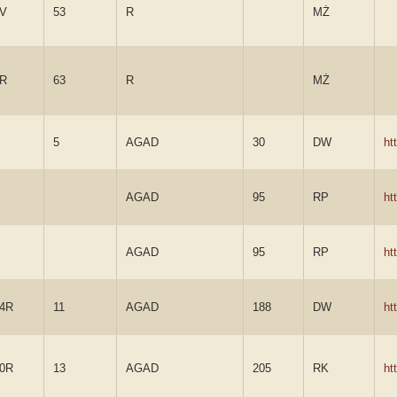
7V
53
R
MŻ
9R
63
R
MŻ
5
AGAD
30
DW
ht
AGAD
95
RP
ht
AGAD
95
RP
ht
4R
11
AGAD
188
DW
ht
0R
13
AGAD
205
RK
ht