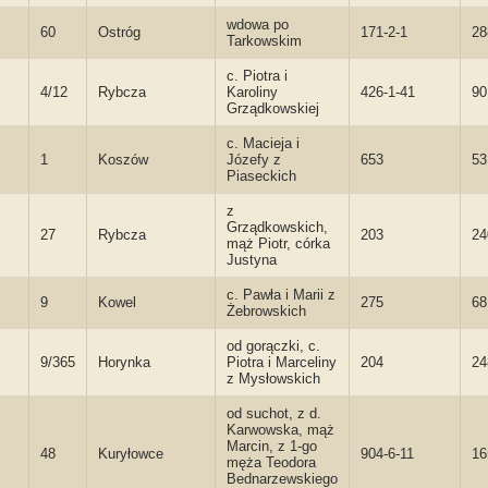
wdowa po
60
Ostróg
171-2-1
28
Tarkowskim
c. Piotra i
4/12
Rybcza
Karoliny
426-1-41
9
Grządkowskiej
c. Macieja i
1
Koszów
Józefy z
653
53
Piaseckich
z
Grządkowskich,
27
Rybcza
203
24
mąż Piotr, córka
Justyna
c. Pawła i Marii z
9
Kowel
275
68
Żebrowskich
od gorączki, c.
9/365
Horynka
Piotra i Marceliny
204
24
z Mysłowskich
od suchot, z d.
Karwowska, mąż
Marcin, z 1-go
48
Kuryłowce
904-6-11
16
męża Teodora
Bednarzewskiego