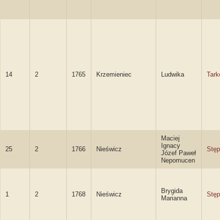
14
2
1765
Krzemieniec
Ludwika
Tar
Maciej
Ignacy
25
2
1766
Nieświcz
Stęp
Józef Paweł
Nepomucen
Brygida
1
2
1768
Nieświcz
Stę
Marianna