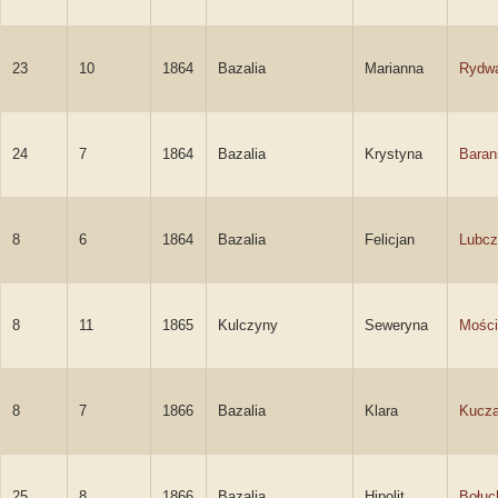
23
10
1864
Bazalia
Marianna
Rydwa
24
7
1864
Bazalia
Krystyna
Baran
8
6
1864
Bazalia
Felicjan
Lubcz
8
11
1865
Kulczyny
Seweryna
Mości
8
7
1866
Bazalia
Klara
Kucza
25
8
1866
Bazalia
Hipolit
Bołuc