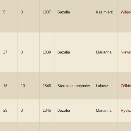
5
3
1837
Bazalia
Kazimierz
Wilgo
27
3
1839
Bazalia
Marianna
Niewi
18
10
1845
Starokonstantynów
Łukasz
Żółki
29
3
1845
Bazalia
Marianna
Rydwa