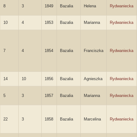
8
3
1849
Bazalia
Helena
Rydwaniecka
10
4
1853
Bazalia
Marianna
Rydwaniecka
7
4
1854
Bazalia
Franciszka
Rydwaniecka
14
10
1856
Bazalia
Agnieszka
Rydwaniecka
5
3
1857
Bazalia
Marianna
Rydwaniecka
22
3
1858
Bazalia
Marcelina
Rydwaniecka