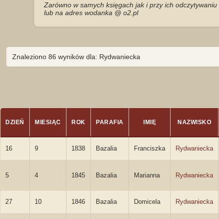
Zarówno w samych księgach jak i przy ich odczytywaniu 
lub na adres wodanka @ o2.pl
Znaleziono 86 wyników dla: Rydwaniecka
DZIEŃ
MIESIĄC
ROK
PARAFIA
IMIĘ
NAZWISKO
16
9
1838
Bazalia
Franciszka
Rydwaniecka
5
4
1845
Bazalia
Marianna
Rydwaniecka
27
10
1846
Bazalia
Domicela
Rydwaniecka