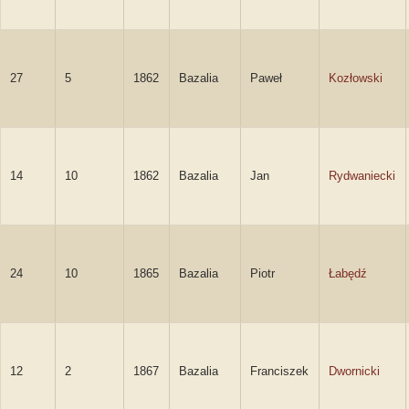
27
5
1862
Bazalia
Paweł
Kozłowski
14
10
1862
Bazalia
Jan
Rydwaniecki
24
10
1865
Bazalia
Piotr
Łabędź
12
2
1867
Bazalia
Franciszek
Dwornicki