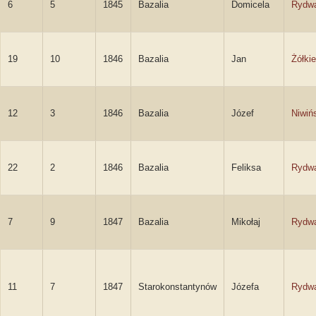
6
5
1845
Bazalia
Domicela
Rydwa
19
10
1846
Bazalia
Jan
Żółki
12
3
1846
Bazalia
Józef
Niwiń
22
2
1846
Bazalia
Feliksa
Rydwa
7
9
1847
Bazalia
Mikołaj
Rydwa
11
7
1847
Starokonstantynów
Józefa
Rydwa