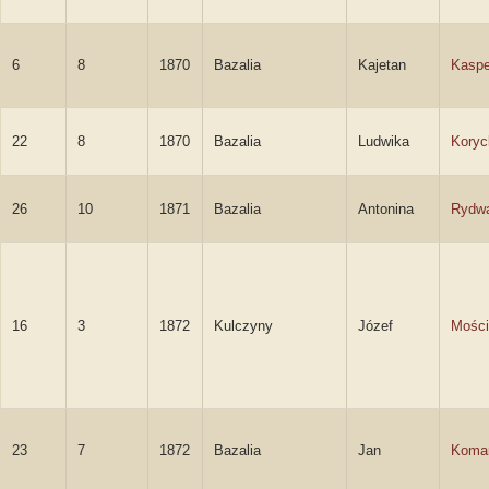
6
8
1870
Bazalia
Kajetan
Kaspe
22
8
1870
Bazalia
Ludwika
Koryc
26
10
1871
Bazalia
Antonina
Rydwa
16
3
1872
Kulczyny
Józef
Mości
23
7
1872
Bazalia
Jan
Komar