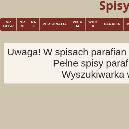
Spis
NR
NR
NR
WIEK
WIEK
PERSONALIA
PARAFIA
GOSP
M
K
M
K
Uwaga! W spisach parafian 
Pełne spisy para
Wyszukiwarka 