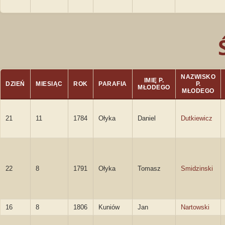
NAZWISKO
IMIĘ P.
DZIEŃ
MIESIĄC
ROK
PARAFIA
P.
MŁODEGO
MŁODEGO
21
11
1784
Ołyka
Daniel
Dutkiewicz
22
8
1791
Ołyka
Tomasz
Smidzinski
16
8
1806
Kuniów
Jan
Nartowski