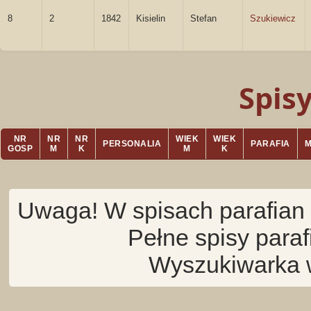
8
2
1842
Kisielin
Stefan
Szukiewicz
Spis
NR
NR
NR
WIEK
WIEK
PERSONALIA
PARAFIA
GOSP
M
K
M
K
Uwaga! W spisach parafian 
Pełne spisy para
Wyszukiwarka 