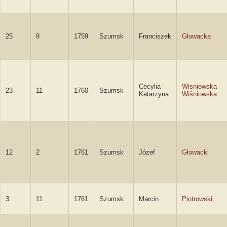
25
9
1759
Szumsk
Franciszek
Głowacka
Cecylia
Wisniowska
23
11
1760
Szumsk
Katarzyna
Wiśniowska
12
2
1761
Szumsk
Józef
Głowacki
3
11
1761
Szumsk
Marcin
Piotrowski