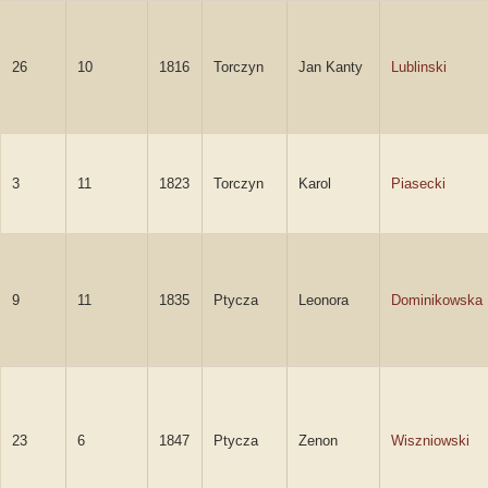
26
10
1816
Torczyn
Jan Kanty
Lublinski
3
11
1823
Torczyn
Karol
Piasecki
9
11
1835
Ptycza
Leonora
Dominikowska
23
6
1847
Ptycza
Zenon
Wiszniowski