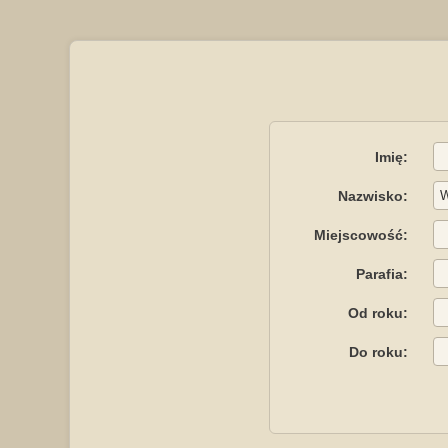
Imię:
Nazwisko:
Miejscowość:
Parafia:
Od roku:
Do roku: