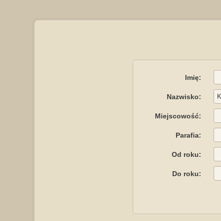
Imię:
Nazwisko:
Miejscowość:
Parafia:
Od roku:
Do roku: