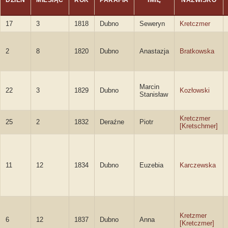
DZIEŃ
MIESIĄC
ROK
PARAFIA
IMIĘ
NAZWISKO
17
3
1818
Dubno
Seweryn
Kretczmer
2
8
1820
Dubno
Anastazja
Bratkowska
Marcin
22
3
1829
Dubno
Kozłowski
Stanisław
Kretczmer
25
2
1832
Deraźne
Piotr
[Kretschmer]
11
12
1834
Dubno
Euzebia
Karczewska
Kretzmer
6
12
1837
Dubno
Anna
[Kretczmer]