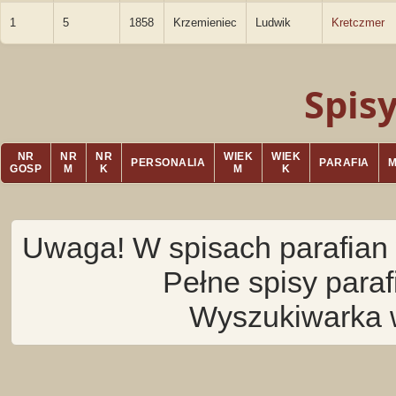
1
5
1858
Krzemieniec
Ludwik
Kretczmer
Spis
NR
NR
NR
WIEK
WIEK
PERSONALIA
PARAFIA
GOSP
M
K
M
K
Uwaga! W spisach parafian 
Pełne spisy para
Wyszukiwarka 