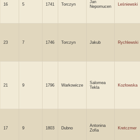
Jan
16
5
1741
Torczyn
Leśniewski
Nepomucen
23
7
1746
Torczyn
Jakub
Rychlewski
Salomea
21
9
1796
Warkowicze
Kozłowska
Tekla
Antonina
17
9
1803
Dubno
Kretczmer
Zofia