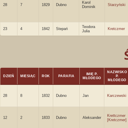
Karol
28
7
1829
Dubno
Starzyński
Dominik
Teodora
23
4
1842
Stepań
Kretczmer
Julia
NAZWISKO
IMIĘ P.
DZIEŃ
MIESIĄC
ROK
PARAFIA
P.
MŁODEGO
MŁODEGO
28
8
1832
Dubno
Jan
Karczewski
Krettczmer
12
2
1833
Dubno
Aleksander
[Kretczmer]