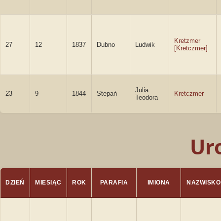
Kretzmer
27
12
1837
Dubno
Ludwik
[Kretczmer]
Julia
23
9
1844
Stepań
Kretczmer
Teodora
Ur
DZIEŃ
MIESIĄC
ROK
PARAFIA
IMIONA
NAZWISKO