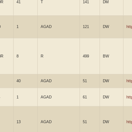
0R
41
T
141
DM
0
1
AGAD
121
DW
ht
8R
8
R
499
BW
40
AGAD
51
DW
ht
4
1
AGAD
61
DW
ht
13
AGAD
51
DW
ht