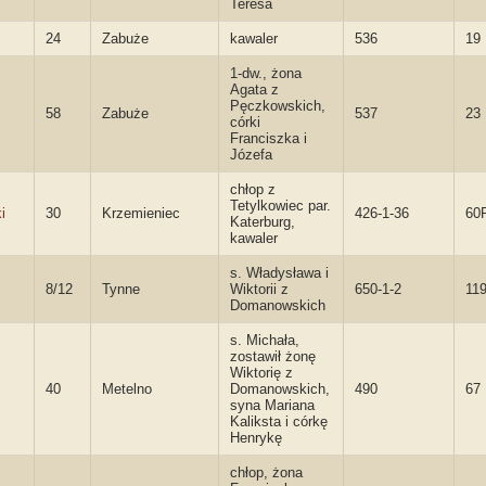
Teresa
24
Zabuże
kawaler
536
19
1-dw., żona
Agata z
Pęczkowskich,
58
Zabuże
537
23
córki
Franciszka i
Józefa
chłop z
Tetylkowiec par.
i
30
Krzemieniec
426-1-36
60
Katerburg,
kawaler
s. Władysława i
8/12
Tynne
Wiktorii z
650-1-2
11
Domanowskich
s. Michała,
zostawił żonę
Wiktorię z
40
Metelno
Domanowskich,
490
67
syna Mariana
Kaliksta i córkę
Henrykę
chłop, żona