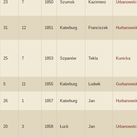
23
7
1850
Szumsk
Kazimierz
Urbanowski
31
12
1851
Katerburg
Franciszek
Hurbanowsk
25
7
1853
Szpanów
Tekla
Kunicka
5
11
1855
Katerburg
Ludwik
Gurbanowsk
26
1
1857
Katerburg
Jan
Hurbanowsk
20
3
1858
Łuck
Jan
Urbanowski