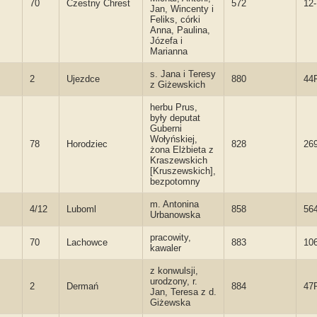
70
Czestny Chrest
572
12
Jan, Wincenty i
Feliks, córki
Anna, Paulina,
Józefa i
Marianna
s. Jana i Teresy
2
Ujezdce
880
44
z Giżewskich
herbu Prus,
były deputat
Guberni
Wołyńskiej,
78
Horodziec
828
26
żona Elżbieta z
Kraszewskich
[Kruszewskich],
bezpotomny
m. Antonina
4/12
Luboml
858
56
Urbanowska
pracowity,
70
Lachowce
883
10
kawaler
z konwulsji,
urodzony, r.
2
Dermań
884
47
Jan, Teresa z d.
Giżewska