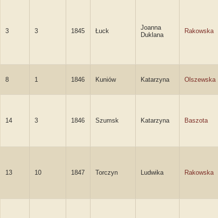
Joanna
3
3
1845
Łuck
Rakowska
Duklana
8
1
1846
Kuniów
Katarzyna
Olszewska
14
3
1846
Szumsk
Katarzyna
Baszota
13
10
1847
Torczyn
Ludwika
Rakowska