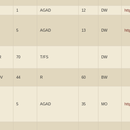
1
AGAD
12
DW
ht
5
AGAD
13
DW
ht
R
70
T/FS
DW
9V
44
R
60
BW
5
AGAD
35
MO
ht