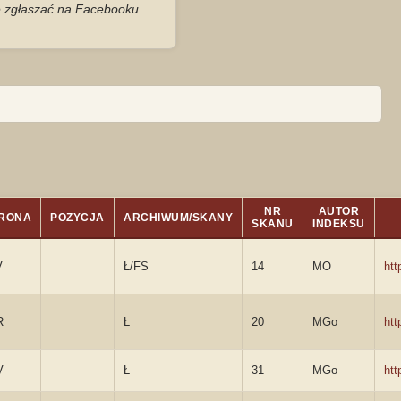
je zgłaszać na Facebooku
NR
AUTOR
RONA
POZYCJA
ARCHIWUM/SKANY
SKANU
INDEKSU
V
Ł/FS
14
MO
htt
R
Ł
20
MGo
ht
V
Ł
31
MGo
htt