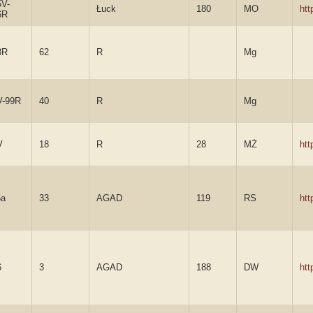
5V-
Łuck
180
MO
ht
6R
8R
62
R
Mg
V-99R
40
R
Mg
V
18
R
28
MŻ
ht
6a
33
AGAD
119
RS
ht
6
3
AGAD
188
DW
ht