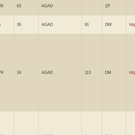
2R
63
AGAD
ZP
5
35
AGAD
91
DW
ht
7R
24
AGAD
113
DM
ht