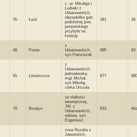
c. ur. Mikołaja i
Ludwiki z
Urbanowskich,
obywatelka gub.
35
Łuck
381
34
podolskiej pow.
jampolskiego
przybyła na
kurację
z
48
Posiw
Urbanowskich,
885
93
syn Franciszek
z
Urbanowskich,
jednodworka,
55
Litowiszcze
877
88
mąż Michał,
syn Mikołaj,
córka Urszula
ze słabości
wewnętrznej,
JW, z
78
Boratyn
833
66
Urbanowskich,
wdowa, syn
Eugeniusz
żona Rozalia z
Jaworskich,