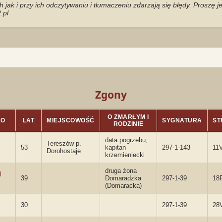
jak i przy ich odczytywaniu i tłumaczeniu zdarzają się błędy. Proszę 
.pl
Zgony
O ZMARŁYM I
KO
LAT
MIEJSCOWOŚĆ
SYGNATURA
ST
RODZINIE
data pogrzebu,
Tereszów p.
53
kapitan
297-1-143
11
Dorohostaje
krzemieniecki
druga żona
l
39
Domaradzka
297-1-39
18
(Domaracka)
30
297-1-39
28