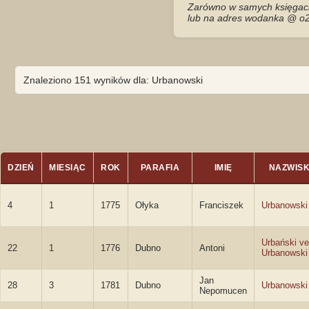
Zarówno w samych księgach 
lub na adres wodanka @ o2
Znaleziono 151 wyników dla: Urbanowski
DZIEŃ
MIESIĄC
ROK
PARAFIA
IMIĘ
NAZWIS
4
1
1775
Ołyka
Franciszek
Urbanowski
Urbański ve
22
1
1776
Dubno
Antoni
Urbanowski
Jan
28
3
1781
Dubno
Urbanowski
Nepomucen