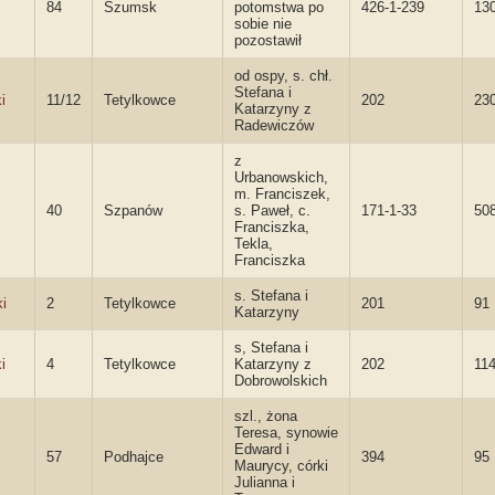
84
Szumsk
potomstwa po
426-1-239
13
sobie nie
pozostawił
od ospy, s. chł.
Stefana i
i
11/12
Tetylkowce
202
23
Katarzyny z
Radewiczów
z
Urbanowskich,
m. Franciszek,
40
Szpanów
s. Paweł, c.
171-1-33
50
Franciszka,
Tekla,
Franciszka
s. Stefana i
i
2
Tetylkowce
201
91
Katarzyny
s, Stefana i
i
4
Tetylkowce
Katarzyny z
202
11
Dobrowolskich
szl., żona
Teresa, synowie
Edward i
57
Podhajce
394
95
Maurycy, córki
Julianna i