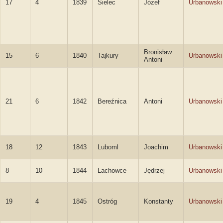
17
4
1839
Sielec
Józef
Urbanowski
Bronisław
15
6
1840
Tajkury
Urbanowski
Antoni
21
6
1842
Bereźnica
Antoni
Urbanowski
18
12
1843
Luboml
Joachim
Urbanowski
8
10
1844
Lachowce
Jędrzej
Urbanowski
19
4
1845
Ostróg
Konstanty
Urbanowski