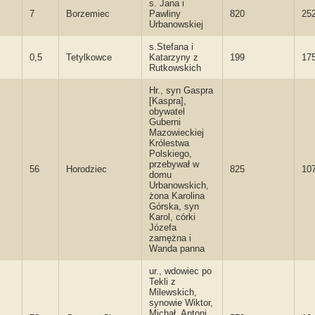
s. Jana i
7
Borzemiec
Pawliny
820
25
Urbanowskiej
s.Stefana i
0,5
Tetylkowce
Katarzyny z
199
17
Rutkowskich
Hr., syn Gaspra
[Kaspra],
obywatel
Guberni
Mazowieckiej
Królestwa
Polskiego,
przebywał w
56
Horodziec
825
10
domu
Urbanowskich,
żona Karolina
Górska, syn
Karol, córki
Józefa
zamężna i
Wanda panna
ur., wdowiec po
Tekli z
Milewskich,
synowie Wiktor,
Michał, Antoni,