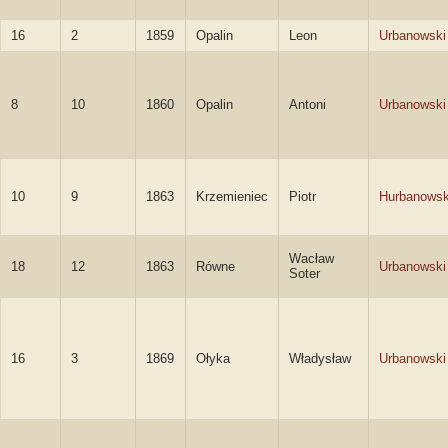
16
2
1859
Opalin
Leon
Urbanowski
8
10
1860
Opalin
Antoni
Urbanowski
10
9
1863
Krzemieniec
Piotr
Hurbanowsk
Wacław
18
12
1863
Równe
Urbanowski
Soter
16
3
1869
Ołyka
Władysław
Urbanowski