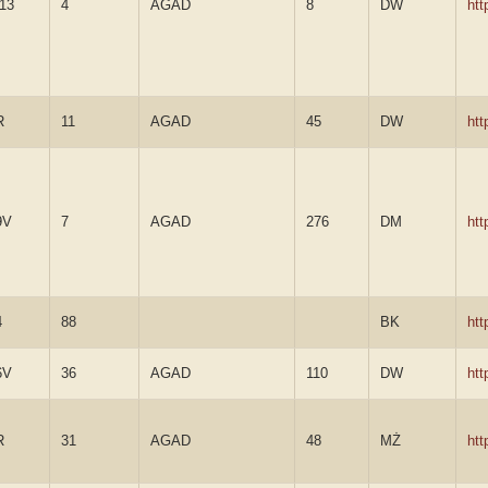
-13
4
AGAD
8
DW
ht
R
11
AGAD
45
DW
ht
9V
7
AGAD
276
DM
ht
4
88
BK
ht
6V
36
AGAD
110
DW
ht
R
31
AGAD
48
MŻ
ht