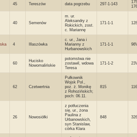
17
45
Tereszów
data pogrzebu
297-1-143
17
m. ur.
Aleksandry z
40
Semenów
171-1-1
12
Rokickich, zost.
c. Mariannę
c. ur., Jana i
wska
4
Illaszówka
Marianny z
171-1-1
98
Hurbanowskich
potomstwa nie
Hucisko
60
zostawil, wdowa
171-1-2
23
Nowomalińskie
Teresa
Pułkownik
Wojsk Pol.,
62
Czetwertnia
poz. ż. Monikę
815
11
z Rohozińskich;
poch: 06.11.
z potłuczenia
się, ur., żona
Paulina z
26
Nowosiółki
848
32
Urbanowskich,
syn Stanislaw,
córka Klara