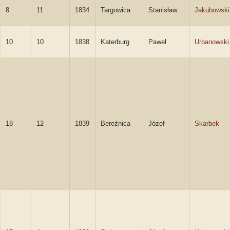
8
11
1834
Targowica
Stanisław
Jakubowski
10
10
1838
Katerburg
Paweł
Urbanowski
18
12
1839
Bereźnica
Józef
Skarbek