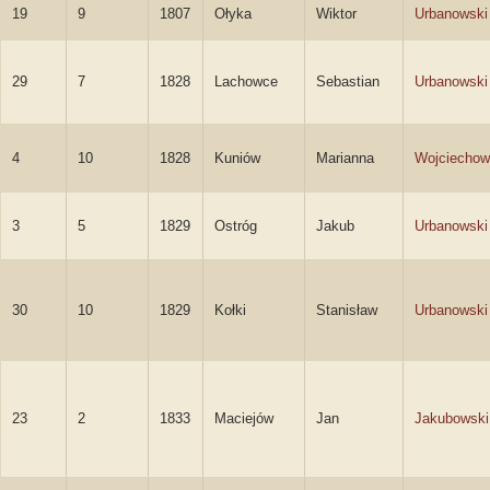
19
9
1807
Ołyka
Wiktor
Urbanowski
29
7
1828
Lachowce
Sebastian
Urbanowski
4
10
1828
Kuniów
Marianna
Wojciecho
3
5
1829
Ostróg
Jakub
Urbanowski
30
10
1829
Kołki
Stanisław
Urbanowski
23
2
1833
Maciejów
Jan
Jakubowski