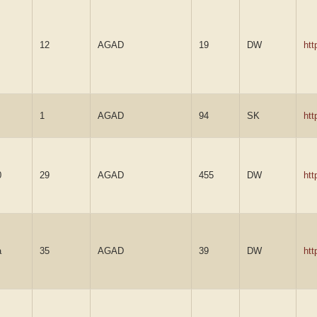
12
AGAD
19
DW
ht
1
AGAD
94
SK
ht
0
29
AGAD
455
DW
ht
a
35
AGAD
39
DW
ht