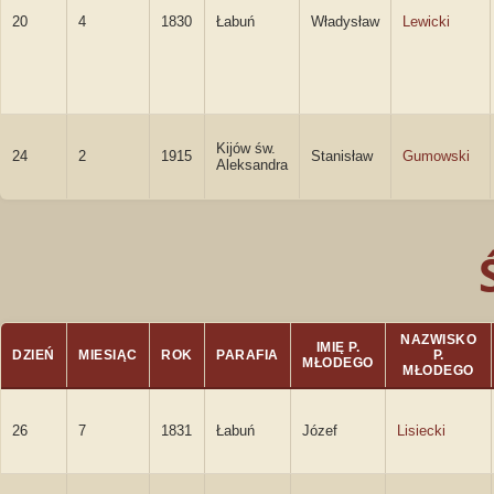
20
4
1830
Łabuń
Władysław
Lewicki
Kijów św.
24
2
1915
Stanisław
Gumowski
Aleksandra
NAZWISKO
IMIĘ P.
DZIEŃ
MIESIĄC
ROK
PARAFIA
P.
MŁODEGO
MŁODEGO
26
7
1831
Łabuń
Józef
Lisiecki