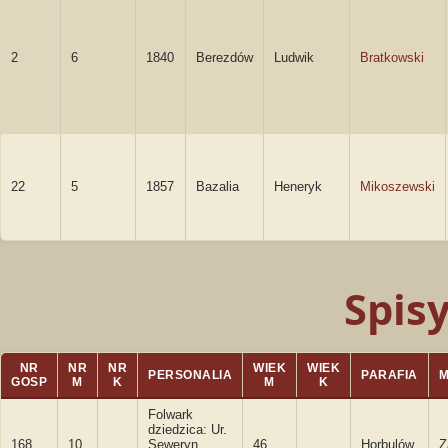
2
6
1840
Berezdów
Ludwik
Bratkowski
22
5
1857
Bazalia
Heneryk
Mikoszewski
Spis
NR
NR
NR
WIEK
WIEK
PERSONALIA
PARAFIA
GOSP
M
K
M
K
Folwark
dziedzica: Ur.
168
10
Seweryn
46
Horbulów
Z