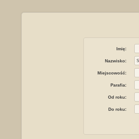
Imię:
Nazwisko:
Miejscowość:
Parafia:
Od roku:
Do roku: