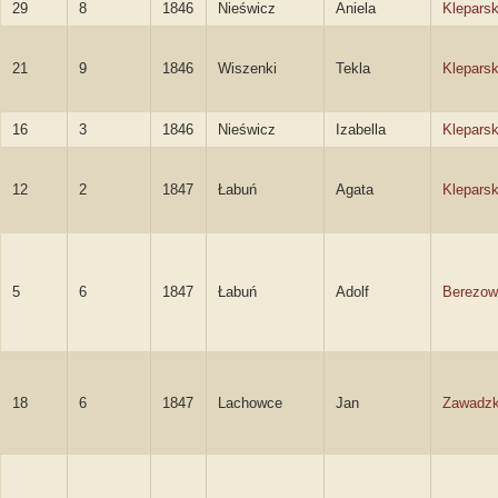
29
8
1846
Nieświcz
Aniela
Klepars
21
9
1846
Wiszenki
Tekla
Klepars
16
3
1846
Nieświcz
Izabella
Klepars
12
2
1847
Łabuń
Agata
Klepars
5
6
1847
Łabuń
Adolf
Berezow
18
6
1847
Lachowce
Jan
Zawadzk