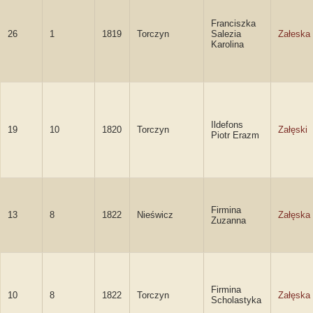
Franciszka
26
1
1819
Torczyn
Salezia
Załeska
Karolina
Ildefons
19
10
1820
Torczyn
Załęski
Piotr Erazm
Firmina
13
8
1822
Nieświcz
Załęska
Zuzanna
Firmina
10
8
1822
Torczyn
Załęska
Scholastyka