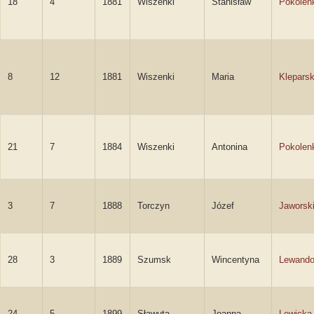
18
4
1881
Wiszenki
Stanisław
Pokolen
8
12
1881
Wiszenki
Maria
Klepars
21
7
1884
Wiszenki
Antonina
Pokolen
3
7
1888
Torczyn
Józef
Jaworsk
28
3
1889
Szumsk
Wincentyna
Lewand
24
5
1899
Sławuta
Joanna
Lewicka