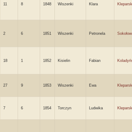
11
8
1848
Wiszenki
Klara
Klepars
2
6
1851
Wiszenki
Petronela
Sokołow
18
1
1852
Kisielin
Fabian
Koladyń
27
9
1853
Wiszenki
Ewa
Klepars
7
6
1854
Torczyn
Ludwika
Klepars