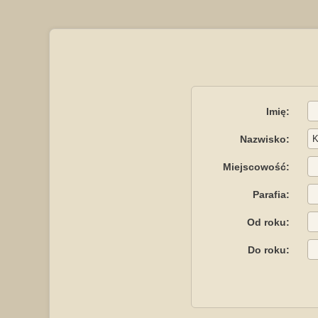
Imię:
Nazwisko:
Miejscowość:
Parafia:
Od roku:
Do roku: