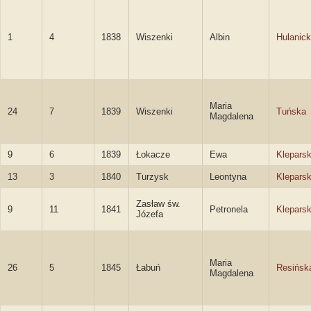
1
4
1838
Wiszenki
Albin
Hulanick
Maria
24
7
1839
Wiszenki
Tuńska
Magdalena
9
6
1839
Łokacze
Ewa
Klepars
13
3
1840
Turzysk
Leontyna
Klepars
Zasław św.
9
11
1841
Petronela
Klepars
Józefa
Maria
26
5
1845
Łabuń
Resińsk
Magdalena