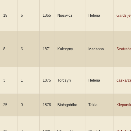
19
6
1865
Nieświcz
Helena
Gardzij
8
6
1871
Kulczyny
Marianna
Szafrań
3
1
1875
Torczyn
Helena
Łaskarz
25
9
1876
Białogródka
Tekla
Klepars