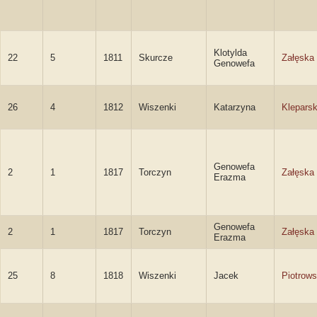
Klotylda
22
5
1811
Skurcze
Załęska
Genowefa
26
4
1812
Wiszenki
Katarzyna
Klepars
Genowefa
2
1
1817
Torczyn
Załęska
Erazma
Genowefa
2
1
1817
Torczyn
Załęska
Erazma
25
8
1818
Wiszenki
Jacek
Piotrows