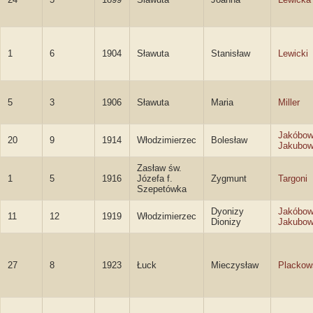
1
6
1904
Sławuta
Stanisław
Lewicki
5
3
1906
Sławuta
Maria
Miller
Jakóbow
20
9
1914
Włodzimierzec
Bolesław
Jakubow
Zasław św.
1
5
1916
Józefa f.
Zygmunt
Targoni
Szepetówka
Dyonizy
Jakóbow
11
12
1919
Włodzimierzec
Dionizy
Jakubow
27
8
1923
Łuck
Mieczysław
Plackow