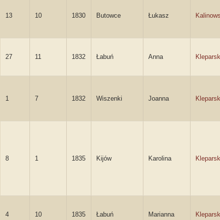
13
10
1830
Butowce
Łukasz
Kalinows
27
11
1832
Łabuń
Anna
Klepars
1
7
1832
Wiszenki
Joanna
Klepars
8
1
1835
Kijów
Karolina
Klepars
4
10
1835
Łabuń
Marianna
Klepars