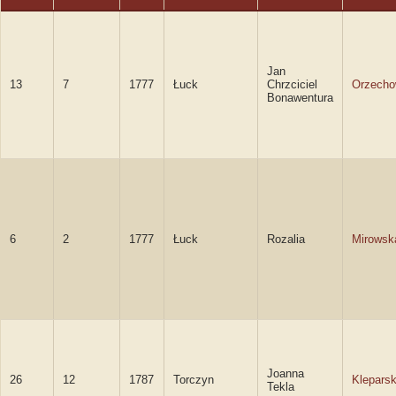
Jan
13
7
1777
Łuck
Chrzciciel
Orzecho
Bonawentura
6
2
1777
Łuck
Rozalia
Mirowsk
Joanna
26
12
1787
Torczyn
Klepars
Tekla