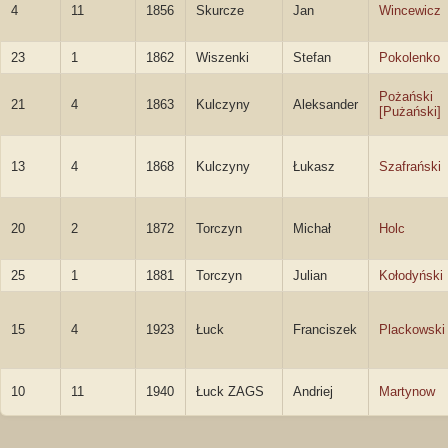
4
11
1856
Skurcze
Jan
Wincewicz
23
1
1862
Wiszenki
Stefan
Pokolenko
Pożański
21
4
1863
Kulczyny
Aleksander
[Pużański]
13
4
1868
Kulczyny
Łukasz
Szafrański
20
2
1872
Torczyn
Michał
Holc
25
1
1881
Torczyn
Julian
Kołodyński
15
4
1923
Łuck
Franciszek
Plackowski
10
11
1940
Łuck ZAGS
Andriej
Martynow