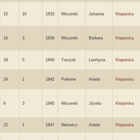
15
10
1833
Wiszenki
Johanna
Kleparska
16
3
1836
Wiszenki
Barbara
Kleparska
29
5
1840
Turzysk
Leontyna
Kleparska
24
1
1842
Połonne
Aniela
Kleparska
6
3
1845
Wiszenki
Józefa
Kleparska
22
1
1847
Nieświcz
Aniela
Kleparska