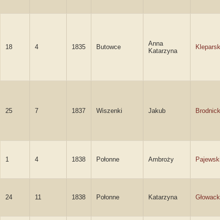
Anna
18
4
1835
Butowce
Klepars
Katarzyna
25
7
1837
Wiszenki
Jakub
Brodnick
1
4
1838
Połonne
Ambroży
Pajewsk
24
11
1838
Połonne
Katarzyna
Głowack