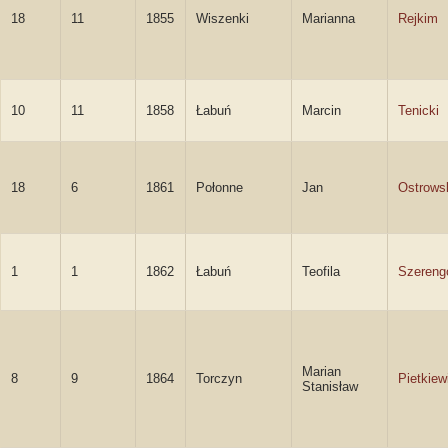
18
11
1855
Wiszenki
Marianna
Rejkim
10
11
1858
Łabuń
Marcin
Tenicki
18
6
1861
Połonne
Jan
Ostrows
1
1
1862
Łabuń
Teofila
Szereng
Marian
8
9
1864
Torczyn
Pietkiew
Stanisław