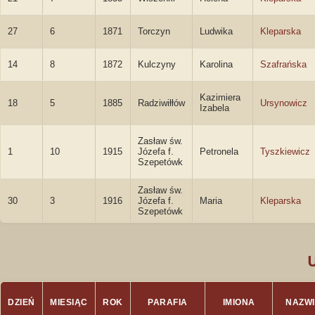
27
6
1871
Torczyn
Ludwika
Kleparska
14
8
1872
Kulczyny
Karolina
Szafrańska
Kazimiera
18
5
1885
Radziwiłłów
Ursynowicz
Izabela
Zasław św.
1
10
1915
Józefa f.
Petronela
Tyszkiewicz
Szepetówk
Zasław św.
30
3
1916
Józefa f.
Maria
Kleparska
Szepetówk
DZIEŃ
MIESIĄC
ROK
PARAFIA
IMIONA
NAZW