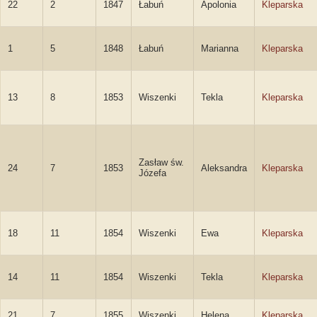
22
2
1847
Łabuń
Apolonia
Kleparska
1
5
1848
Łabuń
Marianna
Kleparska
13
8
1853
Wiszenki
Tekla
Kleparska
Zasław św.
24
7
1853
Aleksandra
Kleparska
Józefa
18
11
1854
Wiszenki
Ewa
Kleparska
14
11
1854
Wiszenki
Tekla
Kleparska
21
7
1855
Wiszenki
Helena
Kleparska