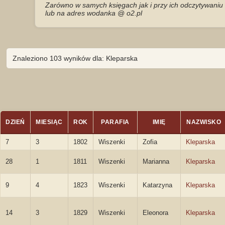
Zarówno w samych księgach jak i przy ich odczytywaniu 
lub na adres wodanka @ o2.pl
Znaleziono 103 wyników dla: Kleparska
DZIEŃ
MIESIĄC
ROK
PARAFIA
IMIĘ
NAZWISKO
7
3
1802
Wiszenki
Zofia
Kleparska
28
1
1811
Wiszenki
Marianna
Kleparska
9
4
1823
Wiszenki
Katarzyna
Kleparska
14
3
1829
Wiszenki
Eleonora
Kleparska