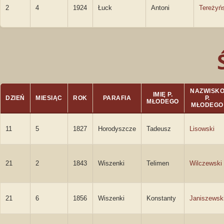
2
4
1924
Łuck
Antoni
Tereżyń
NAZWISK
IMIĘ P.
DZIEŃ
MIESIĄC
ROK
PARAFIA
P.
MŁODEGO
MŁODEGO
11
5
1827
Horodyszcze
Tadeusz
Lisowski
21
2
1843
Wiszenki
Telimen
Wilczewski
21
6
1856
Wiszenki
Konstanty
Janiszewsk