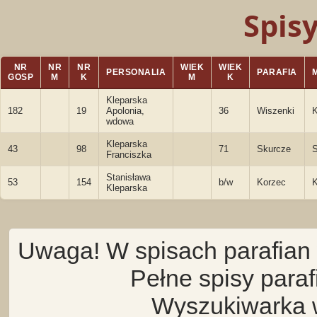
Spis
NR
NR
NR
WIEK
WIEK
PERSONALIA
PARAFIA
GOSP
M
K
M
K
Kleparska
182
19
Apolonia,
36
Wiszenki
wdowa
Kleparska
43
98
71
Skurcze
S
Franciszka
Stanisława
53
154
b/w
Korzec
K
Kleparska
Uwaga! W spisach parafian 
Pełne spisy para
Wyszukiwarka 