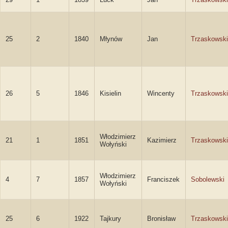
25
2
1840
Młynów
Jan
Trzaskowski
26
5
1846
Kisielin
Wincenty
Trzaskowski
Włodzimierz
21
1
1851
Kazimierz
Trzaskowski
Wołyński
Włodzimierz
4
7
1857
Franciszek
Sobolewski
Wołyński
25
6
1922
Tajkury
Bronisław
Trzaskowski