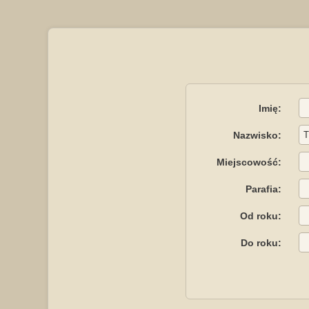
Imię:
Nazwisko:
Miejscowość:
Parafia:
Od roku:
Do roku: