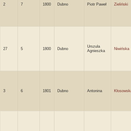
2
7
1800
Dubno
Piotr Paweł
Zieliński
Urszula
27
5
1800
Dubno
Niwińska
Agnieszka
3
6
1801
Dubno
Antonina
Kłosowsk