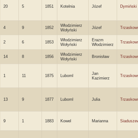
20
5
1851
Kotelnia
Józef
Dymiński
Włodzimierz
4
9
1852
Józef
Trzaskow
Wołyński
Włodzimierz
Erazm
2
6
1853
Trzaskow
Wołyński
Włodzimierz
Włodzimierz
14
8
1856
Bronisław
Trzaskow
Wołyński
Jan
1
11
1875
Luboml
Trzaskow
Kazimierz
13
9
1877
Luboml
Julia
Trzaskow
9
1
1883
Kowel
Marianna
Siadusze