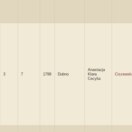
Anastazja
3
7
1799
Dubno
Klara
Ciszewsk
Cecylia