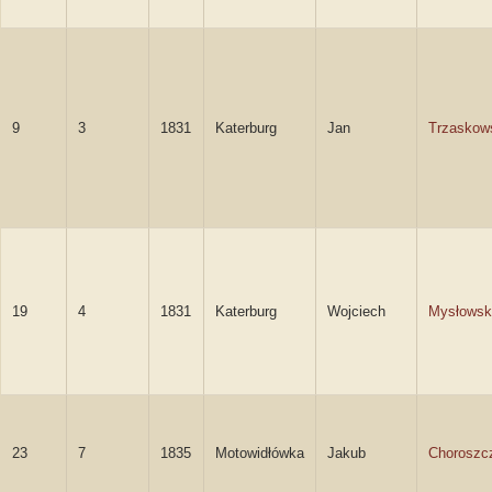
9
3
1831
Katerburg
Jan
Trzaskow
19
4
1831
Katerburg
Wojciech
Mysłowsk
23
7
1835
Motowidłówka
Jakub
Choroszc