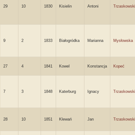
29
10
1830
Kisielin
Antoni
Trzaskowsk
9
2
1833
Białogródka
Marianna
Mysłowska
27
4
1841
Kowel
Konstancja
Kopeć
7
3
1848
Katerburg
Ignacy
Trzaskowsk
28
10
1851
Klewań
Jan
Trzaskowsk