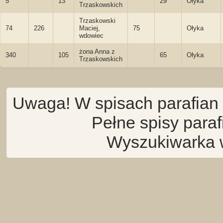
5
13
29
Ołyka
Trzaskowskich
Trzaskowski
74
226
Maciej,
75
Ołyka
wdowiec
żona Anna z
340
105
65
Ołyka
Trzaskowskich
Uwaga! W spisach parafian 
Pełne spisy para
Wyszukiwarka 