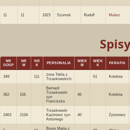
11
11
1923
Szumsk
Rudolf
Mularz
Spis
NR
NR
NR
WIEK
WIEK
PERSONALIA
PARAFIA
GOSP
M
K
M
K
żona Tekla z
349
111
61
Kotelnia
Trzaskowskich
Bernard
Trzaskowski
362
156
46
Kotelnia
syn
Franciszka
Trzaskowski
2463
2104
Kazimierz syn
40
Żytomierz
Antoniego
Bruno Maria z