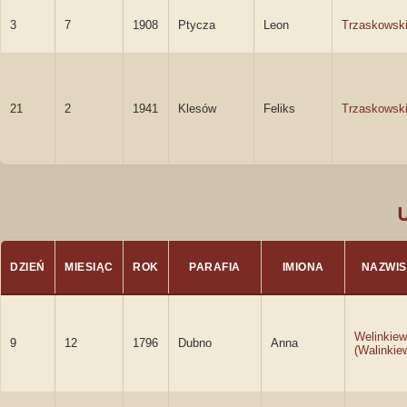
3
7
1908
Ptycza
Leon
Trzaskowsk
21
2
1941
Klesów
Feliks
Trzaskowsk
DZIEŃ
MIESIĄC
ROK
PARAFIA
IMIONA
NAZWI
Welinkiew
9
12
1796
Dubno
Anna
(Walinkie