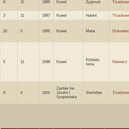
9
11
1885
Kowel
Zygmunt
Trzaskow
3
11
1887
Kowel
Hubert
Trzaskow
26
5
1895
Kowel
Maria
Dzikowie
Elżbieta
5
11
1898
Kowel
Hulewicz
Irena
Zasław św.
9
4
1916
Józefa f.
Stanisław
Trzaskow
Szepetówka