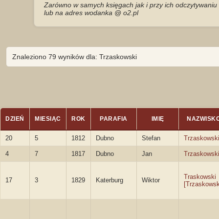
Zarówno w samych księgach jak i przy ich odczytywaniu 
lub na adres wodanka @ o2.pl
Znaleziono 79 wyników dla: Trzaskowski
DZIEŃ
MIESIĄC
ROK
PARAFIA
IMIĘ
NAZWISK
20
5
1812
Dubno
Stefan
Trzaskowsk
4
7
1817
Dubno
Jan
Trzaskowsk
Traskowski
17
3
1829
Katerburg
Wiktor
[Trzaskowsk