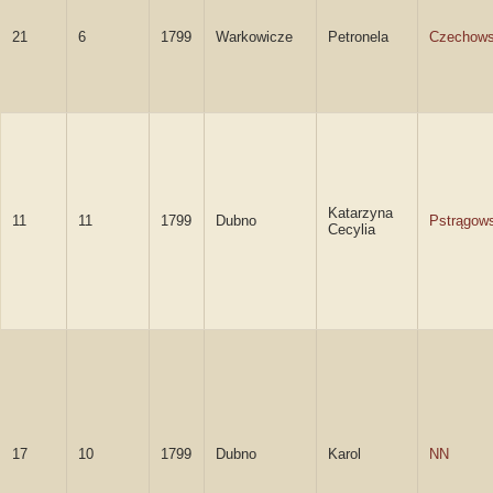
21
6
1799
Warkowicze
Petronela
Czechow
Katarzyna
11
11
1799
Dubno
Pstrągow
Cecylia
17
10
1799
Dubno
Karol
NN