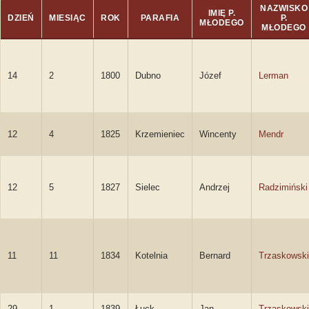
NAZWISKO
IMIĘ P.
DZIEŃ
MIESIĄC
ROK
PARAFIA
P.
MŁODEGO
MŁODEGO
14
2
1800
Dubno
Józef
Lerman
12
4
1825
Krzemieniec
Wincenty
Mendr
12
5
1827
Sielec
Andrzej
Radzimiński
11
11
1834
Kotelnia
Bernard
Trzaskowski
29
1
1839
Łuck
Jan
Trzaskowski