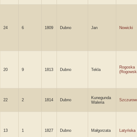
24
6
1809
Dubno
Jan
Nowicki
Rogoska
20
9
1813
Dubno
Tekla
(Rogowsk
Kunegunda
22
2
1814
Dubno
Szczurow
Waleria
13
1
1827
Dubno
Małgorzata
Latyńska