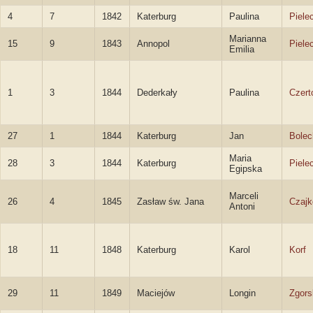
4
7
1842
Katerburg
Paulina
Piele
Marianna
15
9
1843
Annopol
Piele
Emilia
1
3
1844
Dederkały
Paulina
Czert
27
1
1844
Katerburg
Jan
Bolec
Maria
28
3
1844
Katerburg
Piele
Egipska
Marceli
26
4
1845
Zasław św. Jana
Czajk
Antoni
18
11
1848
Katerburg
Karol
Korf
29
11
1849
Maciejów
Longin
Zgors