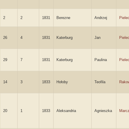
2
2
1831
Berezne
Andrzej
Piele
26
4
1831
Katerburg
Jan
Piele
29
7
1831
Katerburg
Paulina
Piele
14
3
1833
Hołoby
Teofila
Rako
20
1
1833
Aleksandria
Agnieszka
Marc