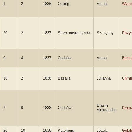
1
2
1836
Ostróg
Antoni
Wyso
20
2
1837
Starokonstantynów
Szczęsny
Różyc
9
4
1837
Cudnów
Antoni
Biesi
16
2
1838
Bazalia
Julianna
Chmie
Erazm
2
6
1838
Cudnów
Kraje
Aleksander
26
10
1838
Katerburg
Józefa
Gołęb