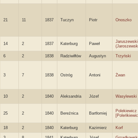
21
11
1837
Tuczyn
Piotr
Onoszko
Jaruszewski
14
2
1837
Katerburg
Paweł
(Jaroszewsk
6
2
1838
Radziwiłłów
Augustyn
Trzyński
3
7
1838
Ostróg
Antoni
Żwan
10
2
1840
Aleksandria
Józef
Wasylewski
Polekiewicz
25
2
1840
Bereźnica
Bartłomiej
[Poleńkiewic
18
2
1840
Katerburg
Kazimierz
Korf
3
8
1841
Katerburg
Józef
Grządkowsk