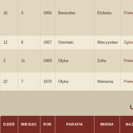
16
3
1856
Berezdów
Elżbieta
Piel
12
8
1857
Ostrówki
Mieczysław
Zgórs
3
11
1869
Ołyka
Zofia
Piel
22
7
1870
Ołyka
Marianna
Piel
DZIEŃ
MIESIĄC
ROK
PARAFIA
IMIONA
NA