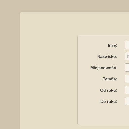
Imię:
Nazwisko:
Miejscowość:
Parafia:
Od roku:
Do roku: