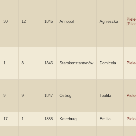
Piel
30
12
1845
Annopol
Agnieszka
[Pile
1
8
1846
Starokonstantynów
Domicela
Piel
9
9
1847
Ostróg
Teofila
Piel
17
1
1855
Katerburg
Emilia
Piel