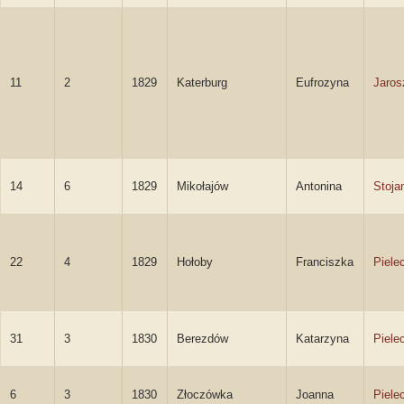
11
2
1829
Katerburg
Eufrozyna
Jaro
14
6
1829
Mikołajów
Antonina
Stoja
22
4
1829
Hołoby
Franciszka
Piele
31
3
1830
Berezdów
Katarzyna
Piele
6
3
1830
Złoczówka
Joanna
Piele