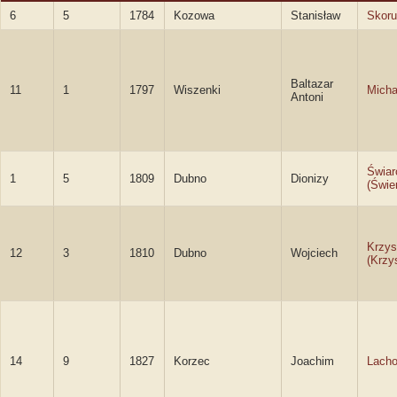
6
5
1784
Kozowa
Stanisław
Skor
Baltazar
11
1
1797
Wiszenki
Micha
Antoni
Świar
1
5
1809
Dubno
Dionizy
(Świe
Krzys
12
3
1810
Dubno
Wojciech
(Krzy
14
9
1827
Korzec
Joachim
Lacho