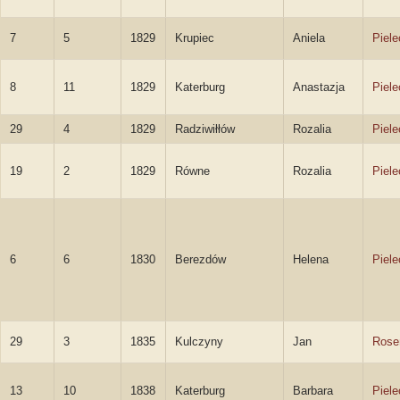
7
5
1829
Krupiec
Aniela
Piel
8
11
1829
Katerburg
Anastazja
Piel
29
4
1829
Radziwiłłów
Rozalia
Piel
19
2
1829
Równe
Rozalia
Piel
6
6
1830
Berezdów
Helena
Piel
29
3
1835
Kulczyny
Jan
Rose
13
10
1838
Katerburg
Barbara
Piel