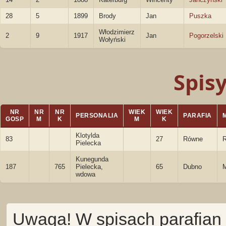
28
5
1899
Brody
Jan
Puszka
Włodzimierz
2
9
1917
Jan
Pogorzelski
Wołyński
Spis
NR
NR
NR
WIEK
WIEK
PERSONALIA
PARAFIA
GOSP
M
K
M
K
Klotylda
83
27
Równe
Pielecka
Kunegunda
187
765
Pielecka,
65
Dubno
M
wdowa
Uwaga! W spisach parafian 