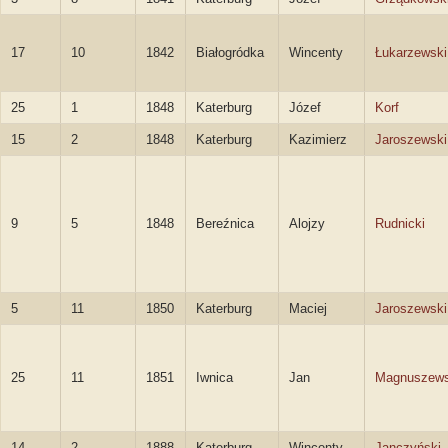
17
10
1842
Białogródka
Wincenty
Łukarzewski
25
1
1848
Katerburg
Józef
Korf
15
2
1848
Katerburg
Kazimierz
Jaroszewski
9
5
1848
Bereźnica
Alojzy
Rudnicki
5
11
1850
Katerburg
Maciej
Jaroszewski
25
11
1851
Iwnica
Jan
Magnuszews
14
2
1888
Katerburg
Wincenty
Janczyński