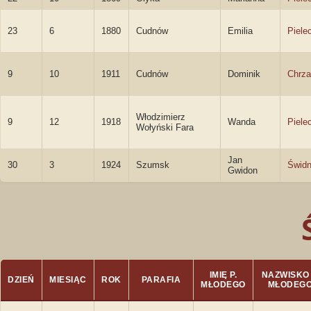
23
6
1880
Cudnów
Emilia
Piele
9
10
1911
Cudnów
Dominik
Chrza
Włodzimierz
9
12
1918
Wanda
Piele
Wołyński Fara
Jan
30
3
1924
Szumsk
Świdn
Gwidon
IMIĘ P.
NAZWISKO 
DZIEŃ
MIESIĄC
ROK
PARAFIA
MŁODEGO
MŁODEG