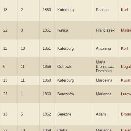
18
2
1850
Katerburg
Paulina
Korf
22
8
1851
Iwnica
Franciszek
Malin
11
10
1851
Katerburg
Antonina
Korf
Maria
6
11
1856
Ostrówki
Bronisława
Boga
Dominika
13
11
1860
Katerburg
Marcelina
Kwia
23
1
1860
Berezdów
Marianna
Luto
13
5
1862
Berezne
Adam
Brono
22
10
1869
Ołyka
Marianna
Piele