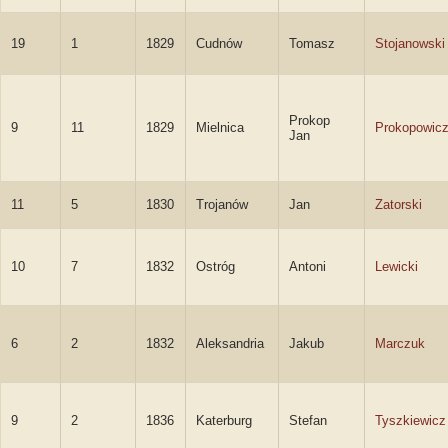
19
1
1829
Cudnów
Tomasz
Stojanowski
Prokop
9
11
1829
Mielnica
Prokopowic
Jan
11
5
1830
Trojanów
Jan
Zatorski
10
7
1832
Ostróg
Antoni
Lewicki
6
2
1832
Aleksandria
Jakub
Marczuk
9
2
1836
Katerburg
Stefan
Tyszkiewicz