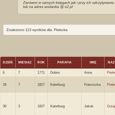
Zarówno w samych księgach jak i przy ich odczytywaniu 
lub na adres wodanka @ o2.pl
Znaleziono 113 wyników dla: Pielecka
DZIEŃ
MIESIĄC
ROK
PARAFIA
IMIĘ
NAZ
6
7
1771
Dubno
Anna
Piel
28
7
1827
Katerburg
Franciszka
Piel
30
3
1827
Katerburg
Jakub
Grzą