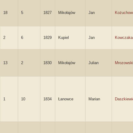
18
5
1827
Mikołajów
Jan
Kożuchow
2
6
1829
Kupiel
Jan
Kowczaka
13
2
1830
Mikołajów
Julian
Mrozowsk
1
10
1834
Łanowce
Marian
Daszkiewi