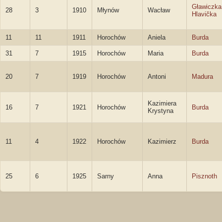
Gławiczka
28
3
1910
Młynów
Wacław
Hlavička
11
11
1911
Horochów
Aniela
Burda
31
7
1915
Horochów
Maria
Burda
20
7
1919
Horochów
Antoni
Madura
Kazimiera
16
7
1921
Horochów
Burda
Krystyna
11
4
1922
Horochów
Kazimierz
Burda
25
6
1925
Sarny
Anna
Pisznoth