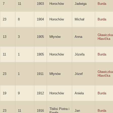
7
11
1903
Horochów
Jadwiga
Burda
23
8
1904
Horochów
Michał
Burda
Gławiczka
13
3
1905
Młynów
Anna
Hlavička
11
1
1905
Horochów
Józefa
Burda
Gławiczka
23
1
1911
Młynów
Józef
Hlavička
19
9
1912
Horochów
Aniela
Burda
Tbilisi Piotra i
23
11
1916
Jan
Burda
Pawła