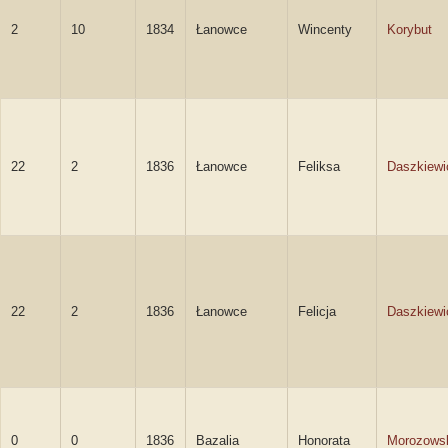
2
10
1834
Łanowce
Wincenty
Korybut
22
2
1836
Łanowce
Feliksa
Daszkiewi
22
2
1836
Łanowce
Felicja
Daszkiewi
0
0
1836
Bazalia
Honorata
Morozows