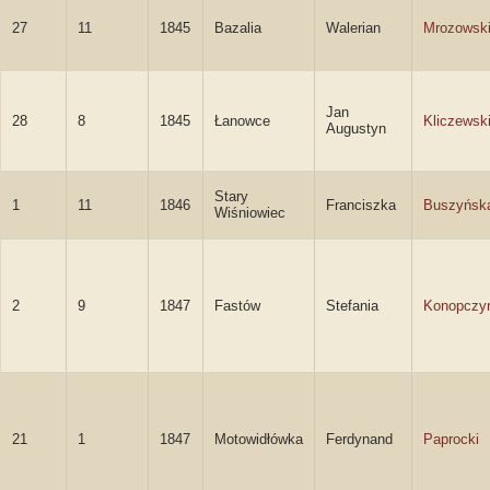
27
11
1845
Bazalia
Walerian
Mrozowsk
Jan
28
8
1845
Łanowce
Kliczewsk
Augustyn
Stary
1
11
1846
Franciszka
Buszyńsk
Wiśniowiec
2
9
1847
Fastów
Stefania
Konopczy
21
1
1847
Motowidłówka
Ferdynand
Paprocki