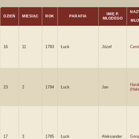
NAZ
IMIĘ P.
DZIEŃ
MIESIĄC
ROK
PARAFIA
MŁODEGO
MŁ
16
11
1783
Łuck
Józef
Cend
Hara
23
2
1784
Łuck
Jan
(Hał
17
3
1785
Łuck
Aleksander
Gora