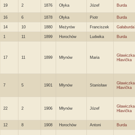
19
2
1876
Ołyka
Józef
Burda
16
6
1878
Ołyka
Piotr
Burda
14
10
1880
Meżyrów
Franciszek
Gałaburda
1
11
1899
Horochów
Ludwika
Burda
Gławiczka
17
11
1899
Młynów
Maria
Hlavička
Gławiczka
7
5
1901
Młynów
Stanisław
Hlavička
Gławiczka
22
2
1906
Młynów
Józef
Hlavička
12
8
1908
Horochów
Antoni
Burda