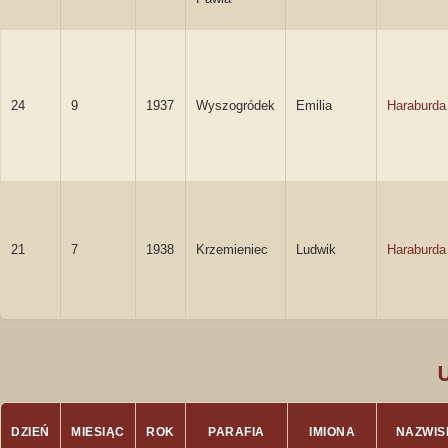
24
9
1937
Wyszogródek
Emilia
Haraburda
21
7
1938
Krzemieniec
Ludwik
Haraburda
DZIEŃ
MIESIĄC
ROK
PARAFIA
IMIONA
NAZWIS