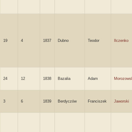
19
4
1837
Dubno
Teodor
Ilczenko
24
12
1838
Bazalia
Adam
Morozows
3
6
1839
Berdyczów
Franciszek
Jaworski