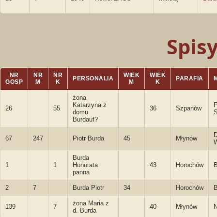
Spis
NR
NR
NR
WIEK
WIEK
PERSONALIA
PARAFIA
GOSP
M
K
M
K
żona
Katarzyna z
F
26
55
36
Szpanów
domu
S
Burdauf?
D
67
247
Piotr Burda
45
Młynów
W
Burda
1
1
Honorata
43
Horochów
panna
2
7
Burda Piotr
34
Horochów
żona Maria z
139
7
40
Młynów
N
d. Burda