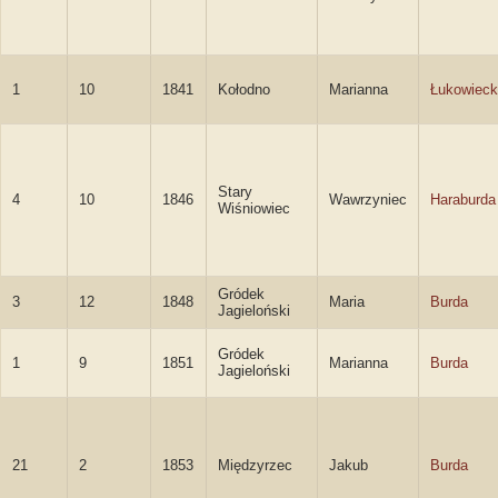
1
10
1841
Kołodno
Marianna
Łukowiec
Stary
4
10
1846
Wawrzyniec
Haraburda
Wiśniowiec
Gródek
3
12
1848
Maria
Burda
Jagieloński
Gródek
1
9
1851
Marianna
Burda
Jagieloński
21
2
1853
Międzyrzec
Jakub
Burda