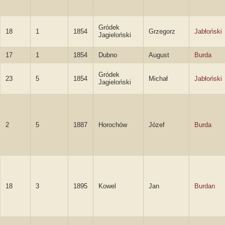
Gródek
18
1
1854
Grzegorz
Jabłoński
Jagieloński
17
1
1854
Dubno
August
Burda
Gródek
23
5
1854
Michał
Jabłoński
Jagieloński
2
5
1887
Horochów
Józef
Burda
18
3
1895
Kowel
Jan
Burdan