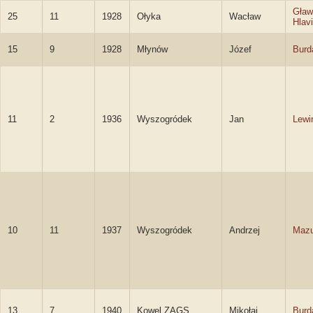
Gław
25
11
1928
Ołyka
Wacław
Hlav
15
9
1928
Młynów
Józef
Burd
11
2
1936
Wyszogródek
Jan
Lewi
10
11
1937
Wyszogródek
Andrzej
Mazu
13
7
1940
Kowel ZAGS
Mikołaj
Burd