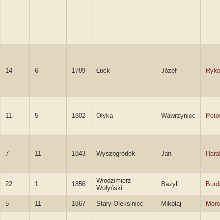
14
6
1789
Łuck
Józef
Ryko
11
5
1802
Ołyka
Wawrzyniec
Peto
7
11
1843
Wyszogródek
Jan
Hara
Włodzimierz
22
1
1856
Bazyli
Burd
Wołyński
5
11
1867
Stary Oleksiniec
Mikołaj
Moro