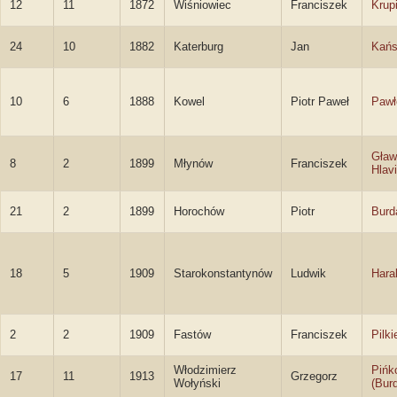
12
11
1872
Wiśniowiec
Franciszek
Krup
24
10
1882
Katerburg
Jan
Kańs
10
6
1888
Kowel
Piotr Paweł
Pawł
Gław
8
2
1899
Młynów
Franciszek
Hlav
21
2
1899
Horochów
Piotr
Burd
18
5
1909
Starokonstantynów
Ludwik
Hara
2
2
1909
Fastów
Franciszek
Pilki
Włodzimierz
Pińk
17
11
1913
Grzegorz
Wołyński
(Bur