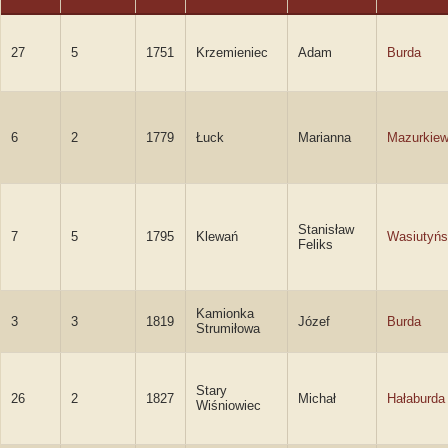
27
5
1751
Krzemieniec
Adam
Burda
6
2
1779
Łuck
Marianna
Mazurkiew
Stanisław
7
5
1795
Klewań
Wasiutyńs
Feliks
Kamionka
3
3
1819
Józef
Burda
Strumiłowa
Stary
26
2
1827
Michał
Hałaburda
Wiśniowiec