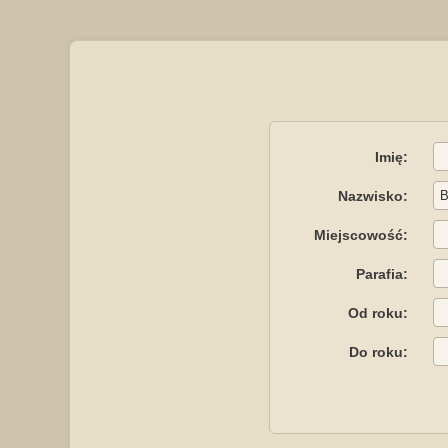
Imię:
Nazwisko:
Miejscowość:
Parafia:
Od roku:
Do roku: