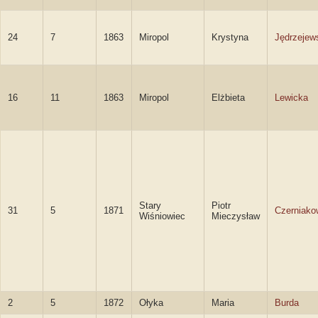
24
7
1863
Miropol
Krystyna
Jędrzejew
16
11
1863
Miropol
Elżbieta
Lewicka
Stary
Piotr
31
5
1871
Czerniako
Wiśniowiec
Mieczysław
2
5
1872
Ołyka
Maria
Burda