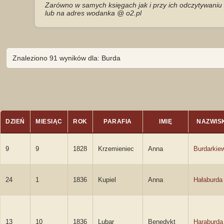
Zarówno w samych księgach jak i przy ich odczytywaniu 
lub na adres wodanka @ o2.pl
Znaleziono 91 wyników dla: Burda
DZIEŃ
MIESIĄC
ROK
PARAFIA
IMIĘ
NAZWIS
9
9
1828
Krzemieniec
Anna
Burdarkie
24
1
1836
Kupiel
Anna
Hałaburda
13
10
1836
Lubar
Benedykt
Haraburda