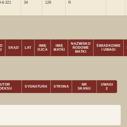
0-6-321
34
128
R
NAZWISKO
O
IMIĘ
IMIĘ
ŚWIADKOWIE
SKĄD
LAT
RODOWE
J
OJCA
MATKI
I UWAGI
MATKI
UTOR
NR
UWAGI
SYGNATURA
STRONA
NDEKSU
SKANU
2