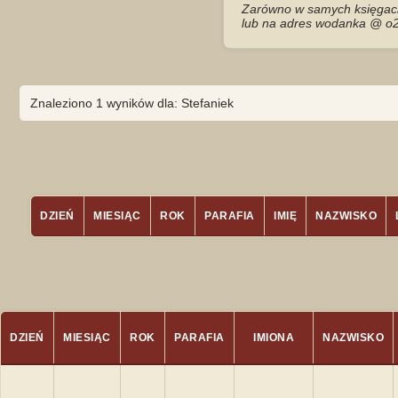
Zarówno w samych księgach 
lub na adres wodanka @ o2
Znaleziono 1 wyników dla: Stefaniek
DZIEŃ
MIESIĄC
ROK
PARAFIA
IMIĘ
NAZWISKO
DZIEŃ
MIESIĄC
ROK
PARAFIA
IMIONA
NAZWISKO