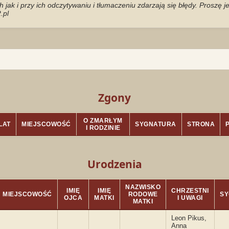
jak i przy ich odczytywaniu i tłumaczeniu zdarzają się błędy. Proszę 
.pl
Zgony
O ZMARŁYM
LAT
MIEJSCOWOŚĆ
SYGNATURA
STRONA
I RODZINIE
Urodzenia
NAZWISKO
IMIĘ
IMIĘ
CHRZESTNI
MIEJSCOWOŚĆ
RODOWE
S
OJCA
MATKI
I UWAGI
MATKI
Leon Pikus,
Anna