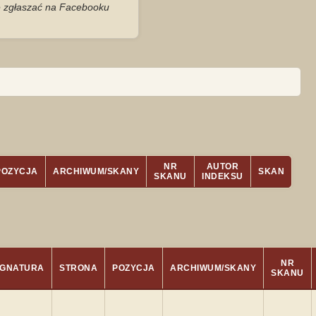
je zgłaszać na Facebooku
NR
AUTOR
POZYCJA
ARCHIWUM/SKANY
SKAN
SKANU
INDEKSU
NR
YGNATURA
STRONA
POZYCJA
ARCHIWUM/SKANY
SKANU