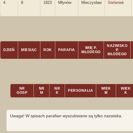
4
8
1923
Młynów
Mieczysław
Stefaniek
NAZWISKO
IMIĘ P.
DZIEŃ
MIESIĄC
ROK
PARAFIA
P.
MŁODEGO
MŁODEGO
NR
NR
NR
WIEK
WIEK
PERSONALIA
GOSP
M
K
M
K
Uwaga! W spisach parafian wyszukiwane są tylko nazwiska.