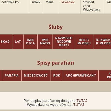
Zofiówka kol.
Ludwik
Maria
Szwaniek
Szubert
74
żona
Władysława
Śluby
NAZWISKO
IMIĘ
IMIĘ
IMIĘ P.
NAZWISK
SKĄD
LAT
RODOWE
OJCA
MATKI
MŁODEJ
P. MŁODE
MATKI
Spisy parafian
A
PARAFIA
MIEJSCOWOŚĆ
ROK
ARCHIWUM/SKANY
I
Pełne spisy parafian są dostępne
TUTAJ
Wyszukiwarka wyborców jest
TUTAJ