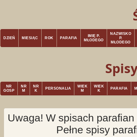
NAZWISKO
IMIĘ P.
DZIEŃ
MIESIĄC
ROK
PARAFIA
P.
MŁODEGO
MŁODEGO
Spis
NR
NR
NR
WIEK
WIEK
PERSONALIA
PARAFIA
GOSP
M
K
M
K
Uwaga! W spisach parafian 
Pełne spisy para