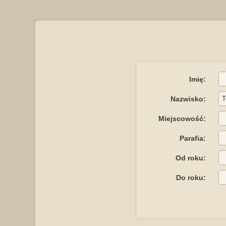
Imię:
Nazwisko:
Miejscowość:
Parafia:
Od roku:
Do roku: