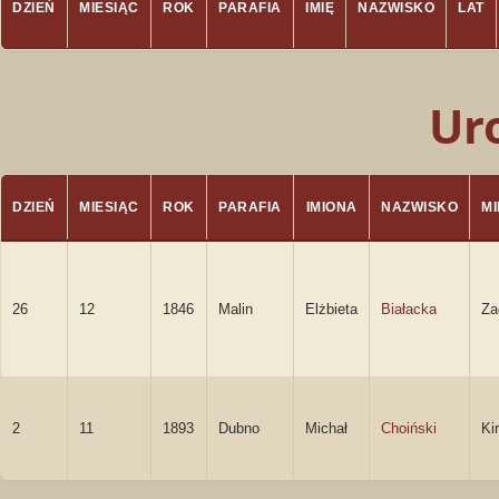
DZIEŃ
MIESIĄC
ROK
PARAFIA
IMIĘ
NAZWISKO
LAT
Ur
DZIEŃ
MIESIĄC
ROK
PARAFIA
IMIONA
NAZWISKO
M
26
12
1846
Malin
Elżbieta
Białacka
Za
2
11
1893
Dubno
Michał
Choiński
Ki