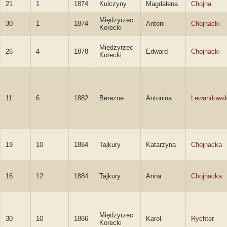
21
1
1874
Kulczyny
Magdalena
Chojna
Międzyrzec
30
1
1874
Antoni
Chojnacki
Korecki
Międzyrzec
26
4
1878
Edward
Chojnacki
Korecki
11
6
1882
Berezne
Antonina
Lewandows
19
10
1884
Tajkury
Katarzyna
Chojnacka
16
12
1884
Tajkury
Anna
Chojnacka
Międzyrzec
30
10
1886
Karol
Rychter
Korecki