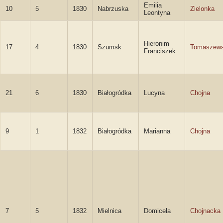
Emilia
10
5
1830
Nabrzuska
Zielonka
Leontyna
Hieronim
17
4
1830
Szumsk
Tomaszews
Franciszek
21
6
1830
Białogródka
Lucyna
Chojna
9
1
1832
Białogródka
Marianna
Chojna
7
5
1832
Mielnica
Domicela
Chojnacka