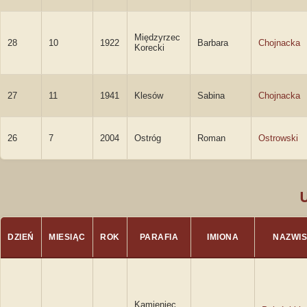
Międzyrzec
28
10
1922
Barbara
Chojnacka
Korecki
27
11
1941
Klesów
Sabina
Chojnacka
26
7
2004
Ostróg
Roman
Ostrowski
DZIEŃ
MIESIĄC
ROK
PARAFIA
IMIONA
NAZWI
Kamieniec