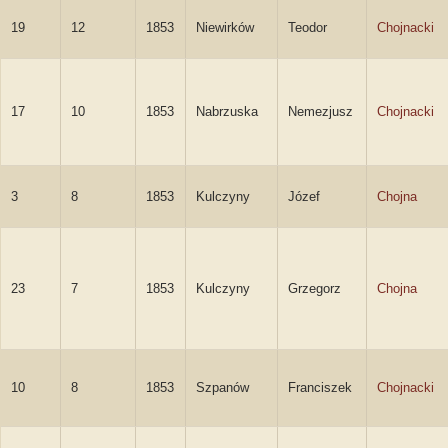
19
12
1853
Niewirków
Teodor
Chojnacki
17
10
1853
Nabrzuska
Nemezjusz
Chojnacki
3
8
1853
Kulczyny
Józef
Chojna
23
7
1853
Kulczyny
Grzegorz
Chojna
10
8
1853
Szpanów
Franciszek
Chojnacki