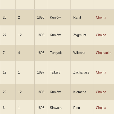
26
2
1895
Kuniów
Rafał
Chojna
27
12
1895
Kuniów
Zygmunt
Chojna
7
4
1896
Turzysk
Wiktoria
Chojnacka
12
1
1897
Tajkury
Zachariasz
Chojna
22
12
1898
Kuniów
Klemens
Chojna
6
1
1898
Sławuta
Piotr
Chojna