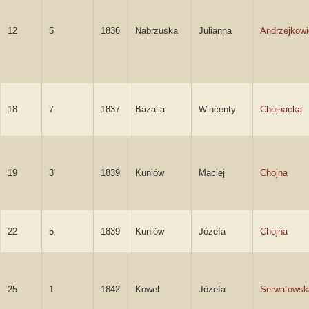
12
5
1836
Nabrzuska
Julianna
Andrzejkow
18
7
1837
Bazalia
Wincenty
Chojnacka
19
3
1839
Kuniów
Maciej
Chojna
22
5
1839
Kuniów
Józefa
Chojna
25
1
1842
Kowel
Józefa
Serwatowsk