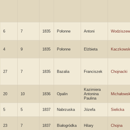
6
7
1835
Połonne
Antoni
Wodziszew
4
9
1835
Połonne
Elżbieta
Kaczkows
27
7
1835
Bazalia
Franciszek
Chojnacki
Kazimiera
20
10
1836
Opalin
Antonina
Michałows
Paulina
5
5
1837
Nabrzuska
Józefa
Sielicka
23
7
1837
Białogródka
Hilary
Chojna