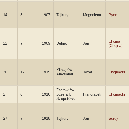
14
3
1907
Tajkury
Magdalena
Pyda
Choina
22
7
1909
Dubno
Jan
(Chojna)
Kijów, św.
30
12
1915
Józef
Chojnacki
Aleksandr
Zasław św.
2
6
1916
Józefa f.
Franciszek
Chojnacki
Szepetówk
27
7
1918
Tajkury
Jan
Surdy