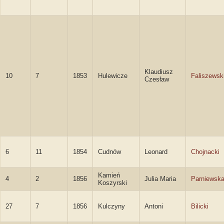
Klaudiusz
10
7
1853
Hulewicze
Faliszewsk
Czesław
6
11
1854
Cudnów
Leonard
Chojnacki
Kamień
4
2
1856
Julia Maria
Parniewsk
Koszyrski
27
7
1856
Kulczyny
Antoni
Bilicki