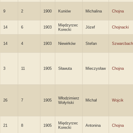
9
2
1900
Kuniów
Michalina
Chojna
Międzyrzec
14
6
1903
Józef
Chojnacki
Korecki
14
4
1903
Niewirków
Stefan
Szwarcbach
3
11
1905
Sławuta
Mieczysław
Chojna
Włodzimierz
26
7
1905
Michał
Wojcik
Wołyński
Międzyrzec
21
8
1905
Antonina
Chojna
Korecki