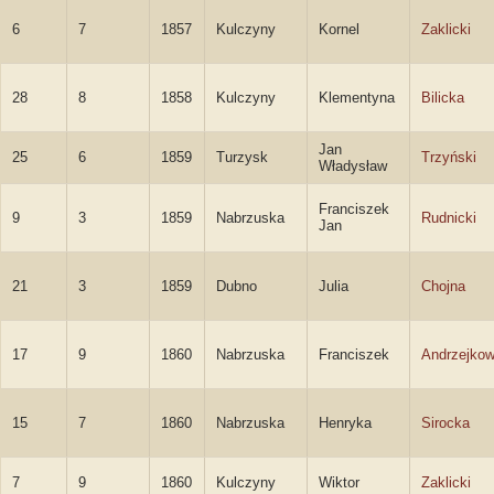
6
7
1857
Kulczyny
Kornel
Zaklicki
28
8
1858
Kulczyny
Klementyna
Bilicka
Jan
25
6
1859
Turzysk
Trzyński
Władysław
Franciszek
9
3
1859
Nabrzuska
Rudnicki
Jan
21
3
1859
Dubno
Julia
Chojna
17
9
1860
Nabrzuska
Franciszek
Andrzejkow
15
7
1860
Nabrzuska
Henryka
Sirocka
7
9
1860
Kulczyny
Wiktor
Zaklicki