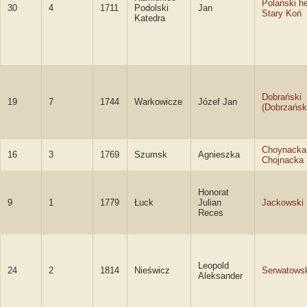
Polański h
30
4
1711
Podolski
Jan
Stary Koń
Katedra
Dobrański
19
7
1744
Warkowicze
Józef Jan
(Dobrzańsk
Choynacka
16
3
1769
Szumsk
Agnieszka
Chojnacka
Honorat
9
1
1779
Łuck
Julian
Jackowski
Reces
Leopold
24
2
1814
Nieświcz
Serwatows
Aleksander