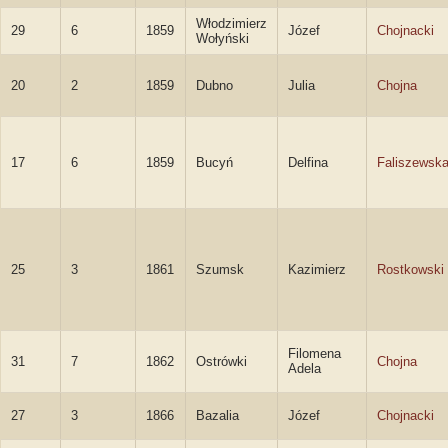
Włodzimierz
29
6
1859
Józef
Chojnacki
Wołyński
20
2
1859
Dubno
Julia
Chojna
17
6
1859
Bucyń
Delfina
Faliszewsk
25
3
1861
Szumsk
Kazimierz
Rostkowski
Filomena
31
7
1862
Ostrówki
Chojna
Adela
27
3
1866
Bazalia
Józef
Chojnacki