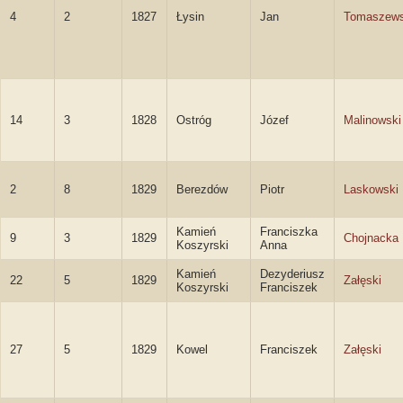
4
2
1827
Łysin
Jan
Tomaszews
14
3
1828
Ostróg
Józef
Malinowski
2
8
1829
Berezdów
Piotr
Laskowski
Kamień
Franciszka
9
3
1829
Chojnacka
Koszyrski
Anna
Kamień
Dezyderiusz
22
5
1829
Załęski
Koszyrski
Franciszek
27
5
1829
Kowel
Franciszek
Załęski