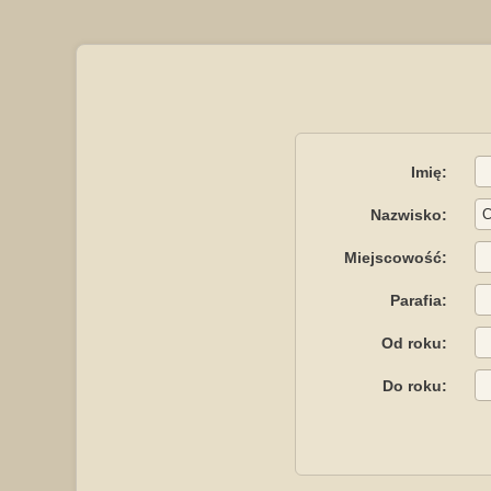
Imię:
Nazwisko:
Miejscowość:
Parafia:
Od roku:
Do roku: