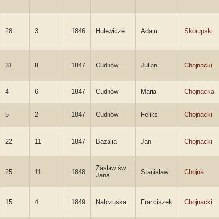
28
3
1846
Hulewicze
Adam
Skorupski
31
8
1847
Cudnów
Julian
Chojnacki
4
6
1847
Cudnów
Maria
Chojnacka
5
2
1847
Cudnów
Feliks
Chojnacki
22
11
1847
Bazalia
Jan
Chojnacki
Zasław św.
25
11
1848
Stanisław
Chojna
Jana
15
4
1849
Nabrzuska
Franciszek
Chojnacki