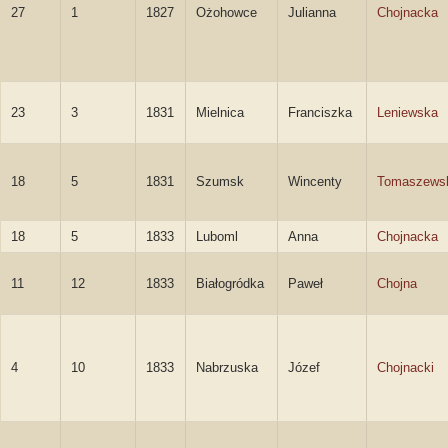
27
1
1827
Ożohowce
Julianna
Chojnacka
23
3
1831
Mielnica
Franciszka
Leniewska
18
5
1831
Szumsk
Wincenty
Tomaszews
18
5
1833
Luboml
Anna
Chojnacka
11
12
1833
Białogródka
Paweł
Chojna
4
10
1833
Nabrzuska
Józef
Chojnacki