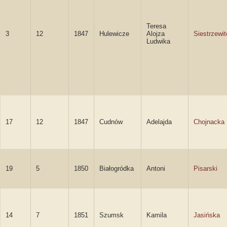
Teresa
3
12
1847
Hulewicze
Alojza
Siestrzewi
Ludwika
17
12
1847
Cudnów
Adelajda
Chojnacka
19
5
1850
Białogródka
Antoni
Pisarski
14
7
1851
Szumsk
Kamila
Jasińska