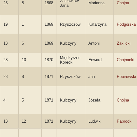
Zasław św.
25
8
1868
Marianna
Chojna
Jana
19
1
1869
Rzyszczów
Katarzyna
Podgórska
13
6
1869
Kulczyny
Antoni
Zaklicki
Międzyrzec
28
10
1870
Edward
Chojnacki
Korecki
28
8
1871
Rzyszczów
Jna
Pobirowski
4
5
1871
Kulczyny
Józefa
Chojna
13
12
1871
Kulczyny
Ludwik
Paprocki