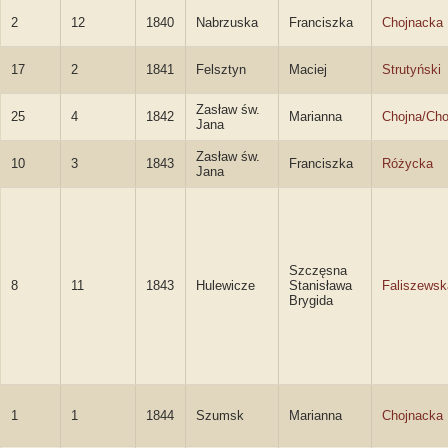
2
12
1840
Nabrzuska
Franciszka
Chojnacka
17
2
1841
Felsztyn
Maciej
Strutyński
Zasław św.
25
4
1842
Marianna
Chojna/Cho
Jana
Zasław św.
10
3
1843
Franciszka
Różycka
Jana
Szczęsna
8
11
1843
Hulewicze
Stanisława
Faliszewsk
Brygida
1
1
1844
Szumsk
Marianna
Chojnacka