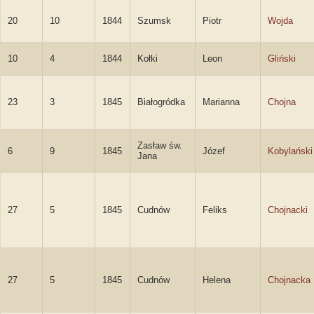
20
10
1844
Szumsk
Piotr
Wojda
10
4
1844
Kołki
Leon
Gliński
23
3
1845
Białogródka
Marianna
Chojna
Zasław św.
6
9
1845
Józef
Kobylański
Jana
27
5
1845
Cudnów
Feliks
Chojnacki
27
5
1845
Cudnów
Helena
Chojnacka