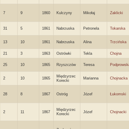
7
9
1860
Kulczyny
Mikołaj
Zaklicki
31
5
1861
Nabrzuska
Petronela
Tokarska
13
10
1861
Nabrzuska
Alina
Trzcińska
21
3
1863
Ostrówki
Tekla
Chojna
25
10
1865
Rzyszczów
Teresa
Podprowsk
Międzyrzec
2
10
1865
Marianna
Chojnacka
Korecki
28
8
1867
Ostróg
Józef
Łukomski
Międzyrzec
2
11
1867
Józef
Chojnacki
Korecki