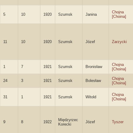
Chojna
5
10
1920
Szumsk
Janina
[Choina]
11
10
1920
Szumsk
Józef
Zarzycki
Chojna
1
7
1921
Szumsk
Bronisław
[Choina]
Chojna
24
3
1921
Szumsk
Bolesław
[Choina]
Chojna
31
1
1921
Szumsk
Witold
[Choina]
Międzyrzec
9
8
1922
Józef
Tyszer
Korecki