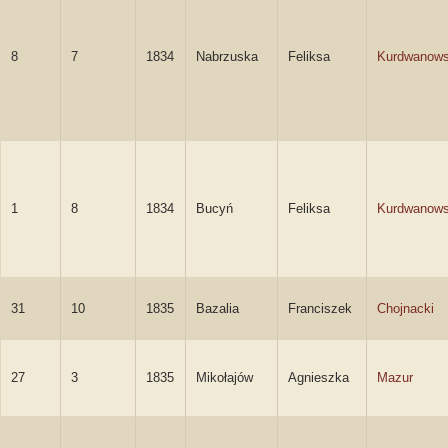
8
7
1834
Nabrzuska
Feliksa
Kurdwanow
1
8
1834
Bucyń
Feliksa
Kurdwanow
31
10
1835
Bazalia
Franciszek
Chojnacki
27
3
1835
Mikołajów
Agnieszka
Mazur