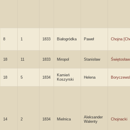
8
1
1833
Białogródka
Paweł
Chojna [Ch
18
11
1833
Miropol
Stanisław
Świętosław
Kamień
18
5
1834
Helena
Boryczews
Koszyrski
Aleksander
14
2
1834
Mielnica
Chojnacki
Walenty