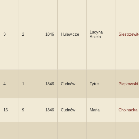
Lucyna
3
2
1846
Hulewicze
Siestrzewi
Aniela
4
1
1846
Cudnów
Tytus
Piątkowski
16
9
1846
Cudnów
Maria
Chojnacka