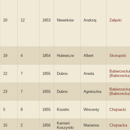
20
12
1853
Niewirków
Andrzej
Załęski
19
4
1854
Hulewicze
Albert
Skorupski
Babierzeck
22
7
1855
Dubno
Aniela
(Babirzecka
Babierzeck
23
7
1855
Dubno
Agnieszka
(Babirzecka
5
8
1855
Kisielin
Wincenty
Chojnacki
Kamień
15
2
1856
Marianna
Chojnacka
Koszyrski