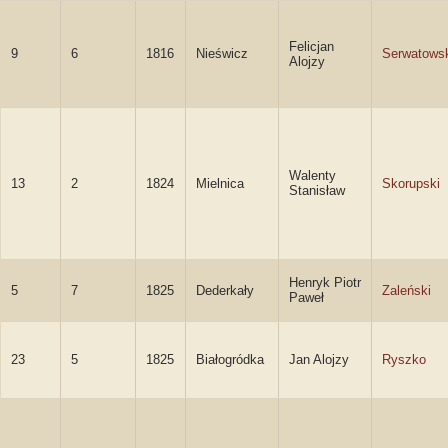
Felicjan
9
6
1816
Nieświcz
Serwatows
Alojzy
Walenty
13
2
1824
Mielnica
Skorupski
Stanisław
Henryk Piotr
5
7
1825
Dederkały
Zaleński
Paweł
23
5
1825
Białogródka
Jan Alojzy
Ryszko