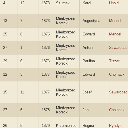
4
12
1873
Szumsk
Karol
Unold
Międzyrzec
13
7
1873
Augustyna
Mencel
Korecki
Międzyrzec
25
8
1875
Edward
Mencel
Korecki
Międzyrzec
27
1
1876
Antoni
Szwarcbac
Korecki
Międzyrzec
29
6
1876
Paulina
Tiszer
Korecki
Międzyrzec
12
3
1877
Edward
Chojnacki
Korecki
Międzyrzec
15
11
1877
Józef
Szwarcbac
Korecki
Międzyrzec
27
6
1878
Jan
Chojnacki
Korecki
26
8
1879
Krzemieniec
Regina
Pyndyk