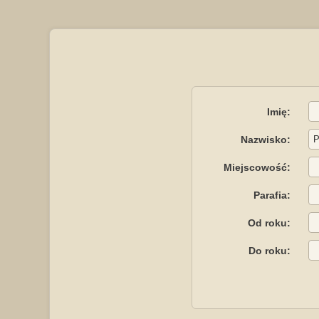
Imię:
Nazwisko:
Miejscowość:
Parafia:
Od roku:
Do roku: