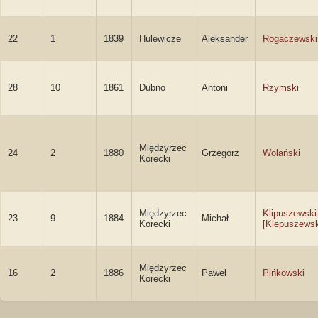
22
1
1839
Hulewicze
Aleksander
Rogaczewski
28
10
1861
Dubno
Antoni
Rzymski
Międzyrzec
24
2
1880
Grzegorz
Wolański
Korecki
Międzyrzec
Klipuszewski
23
9
1884
Michał
Korecki
[Klepuszewsk
Międzyrzec
16
2
1886
Paweł
Pińkowski
Korecki