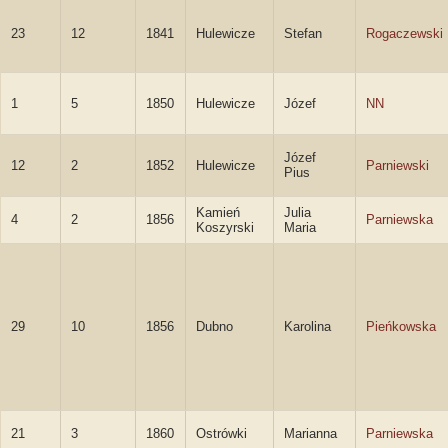
23
12
1841
Hulewicze
Stefan
Rogaczewski
1
5
1850
Hulewicze
Józef
NN
Józef
12
2
1852
Hulewicze
Parniewski
Pius
Kamień
Julia
4
2
1856
Parniewska
Koszyrski
Maria
29
10
1856
Dubno
Karolina
Pieńkowska
21
3
1860
Ostrówki
Marianna
Parniewska