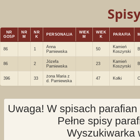
Spis
NR
NR
NR
WIEK
WIEK
PERSONALIA
PARAFIA
GOSP
M
K
M
K
Anna
Kamień
86
1
50
B
Parniewska
Koszyrski
Józefa
Kamień
86
2
23
B
Parniewska
Koszyrski
żona Maria z
396
33
47
Kołki
O
d. Parniewska
Uwaga! W spisach parafian 
Pełne spisy para
Wyszukiwarka 