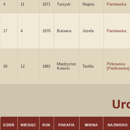
4
11
1871
Turzysk
Regina
Parniewska
17
4
1876
Butowce
Józefa
Parniewska
Międzyrzec
Pińkowska
29
12
1881
Teofila
Korecki
[Pieńkowska]
Ur
DZIEŃ
MIESIĄC
ROK
PARAFIA
IMIONA
NAZWISKO