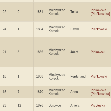
Międzyrzec
Pińkowska
22
9
1861
Tekla
Korecki
[Pieńkowska]
Międzyrzec
24
1
1864
Paweł
Pieńkowski
Korecki
Międzyrzec
21
3
1866
Józef
Pińkowski
Korecki
Międzyrzec
18
1
1868
Ferdynand
Pieńkowski
Korecki
Międzyrzec
Pinkowska
15
7
1870
Anna
Korecki
[Pieńkowska]
23
12
1876
Butowce
Aniela
Przyłuska