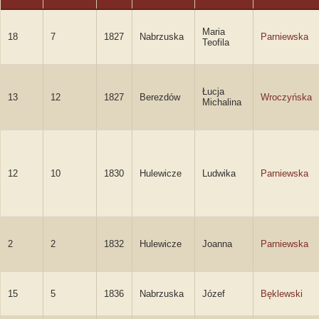
Maria
18
7
1827
Nabrzuska
Parniewska
Teofila
Łucja
13
12
1827
Berezdów
Wroczyńska
Michalina
12
10
1830
Hulewicze
Ludwika
Parniewska
2
2
1832
Hulewicze
Joanna
Parniewska
15
5
1836
Nabrzuska
Józef
Bęklewski