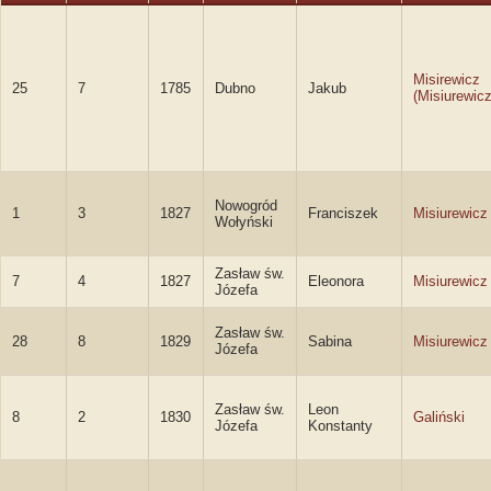
Misirewicz
25
7
1785
Dubno
Jakub
(Misiurewic
Nowogród
1
3
1827
Franciszek
Misiurewicz
Wołyński
Zasław św.
7
4
1827
Eleonora
Misiurewicz
Józefa
Zasław św.
28
8
1829
Sabina
Misiurewicz
Józefa
Zasław św.
Leon
8
2
1830
Galiński
Józefa
Konstanty