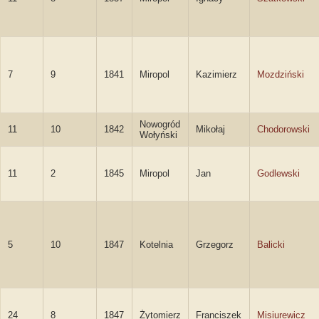
7
9
1841
Miropol
Kazimierz
Mozdziński
Nowogród
11
10
1842
Mikołaj
Chodorowski
Wołyński
11
2
1845
Miropol
Jan
Godlewski
5
10
1847
Kotelnia
Grzegorz
Balicki
24
8
1847
Żytomierz
Franciszek
Misiurewicz