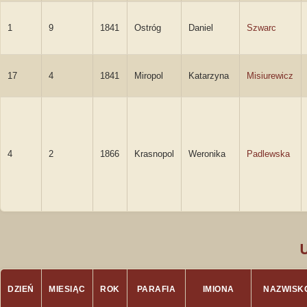
1
9
1841
Ostróg
Daniel
Szwarc
17
4
1841
Miropol
Katarzyna
Misiurewicz
4
2
1866
Krasnopol
Weronika
Padlewska
DZIEŃ
MIESIĄC
ROK
PARAFIA
IMIONA
NAZWISK