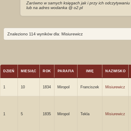
Zarówno w samych księgach jak i przy ich odczytywaniu 
lub na adres wodanka @ o2.pl
Znaleziono 114 wyników dla: Misiurewicz
DZIEŃ
MIESIĄC
ROK
PARAFIA
IMIĘ
NAZWISKO
1
10
1834
Miropol
Franciszek
Misiurewicz
1
5
1835
Miropol
Tekla
Misiurewicz