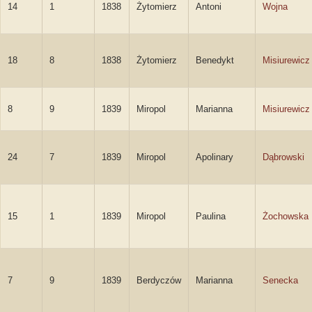
14
1
1838
Żytomierz
Antoni
Wojna
18
8
1838
Żytomierz
Benedykt
Misiurewicz
8
9
1839
Miropol
Marianna
Misiurewicz
24
7
1839
Miropol
Apolinary
Dąbrowski
15
1
1839
Miropol
Paulina
Żochowska
7
9
1839
Berdyczów
Marianna
Senecka