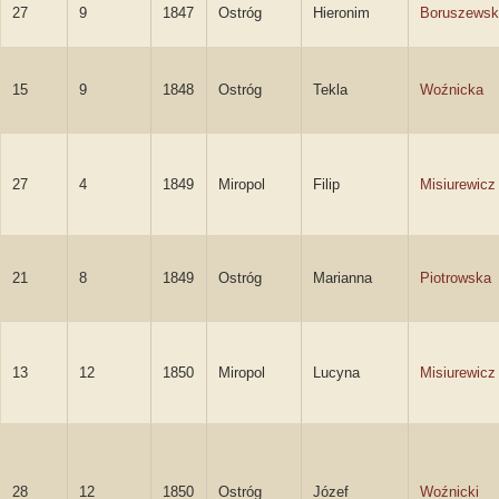
27
9
1847
Ostróg
Hieronim
Boruszewsk
15
9
1848
Ostróg
Tekla
Woźnicka
27
4
1849
Miropol
Filip
Misiurewicz
21
8
1849
Ostróg
Marianna
Piotrowska
13
12
1850
Miropol
Lucyna
Misiurewicz
28
12
1850
Ostróg
Józef
Woźnicki