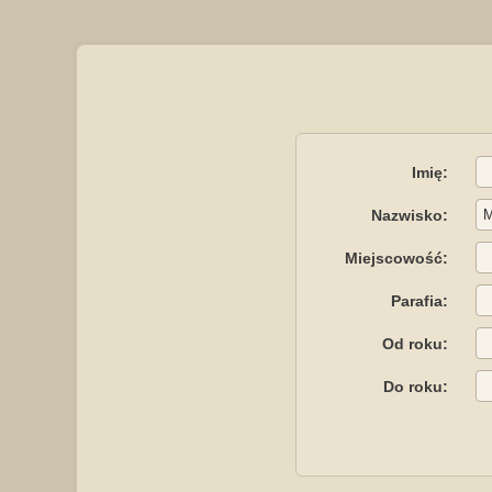
Imię:
Nazwisko:
Miejscowość:
Parafia:
Od roku:
Do roku: