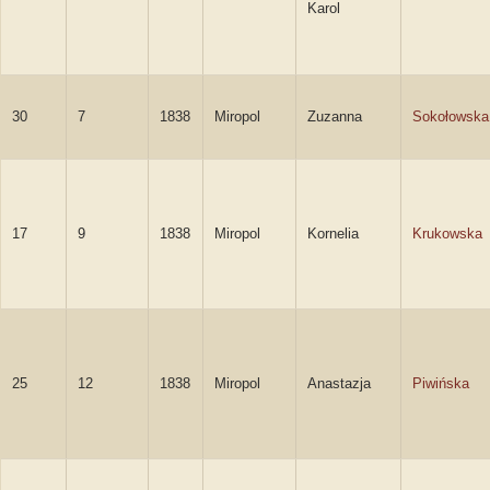
Karol
30
7
1838
Miropol
Zuzanna
Sokołowska
17
9
1838
Miropol
Kornelia
Krukowska
25
12
1838
Miropol
Anastazja
Piwińska