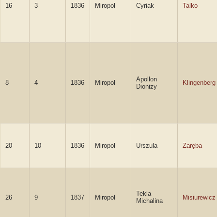
16
3
1836
Miropol
Cyriak
Talko
Apollon
8
4
1836
Miropol
Klingenberg
Dionizy
20
10
1836
Miropol
Urszula
Zaręba
Tekla
26
9
1837
Miropol
Misiurewicz
Michalina