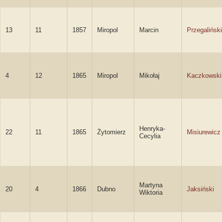
13
11
1857
Miropol
Marcin
Przegaliński
4
12
1865
Miropol
Mikołaj
Kaczkowski
Henryka-
22
11
1865
Żytomierz
Misiurewicz
Cecylia
Martyna
20
4
1866
Dubno
Jaksiński
Wiktoria