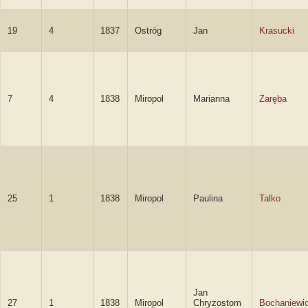
19
4
1837
Ostróg
Jan
Krasucki
7
4
1838
Miropol
Marianna
Zaręba
25
1
1838
Miropol
Paulina
Talko
Jan
27
1
1838
Miropol
Chryzostom
Bochaniewi