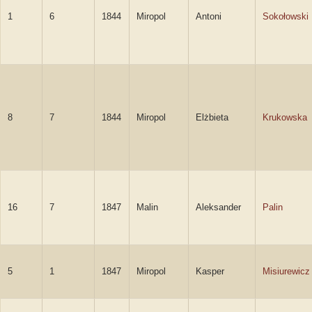
1
6
1844
Miropol
Antoni
Sokołowski
8
7
1844
Miropol
Elżbieta
Krukowska
16
7
1847
Malin
Aleksander
Palin
5
1
1847
Miropol
Kasper
Misiurewicz