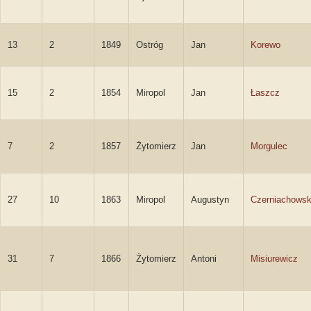
13
2
1849
Ostróg
Jan
Korewo
15
2
1854
Miropol
Jan
Łaszcz
7
2
1857
Żytomierz
Jan
Morgulec
27
10
1863
Miropol
Augustyn
Czerniachowsk
31
7
1866
Żytomierz
Antoni
Misiurewicz