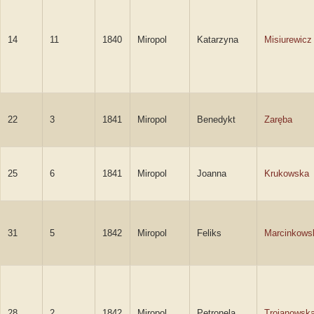
14
11
1840
Miropol
Katarzyna
Misiurewicz
22
3
1841
Miropol
Benedykt
Zaręba
25
6
1841
Miropol
Joanna
Krukowska
31
5
1842
Miropol
Feliks
Marcinkows
28
2
1842
Miropol
Petronela
Trojanowsk