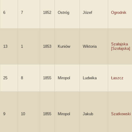
6
7
1852
Ostróg
Józef
Ogrodnik
Szałajska
13
1
1853
Kuniów
Wiktoria
[Szołajska]
25
8
1855
Miropol
Ludwika
Łaszcz
9
10
1855
Miropol
Jakub
Szatkowski