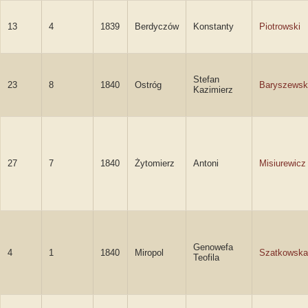
13
4
1839
Berdyczów
Konstanty
Piotrowski
Stefan
23
8
1840
Ostróg
Baryszewsk
Kazimierz
27
7
1840
Żytomierz
Antoni
Misiurewicz
Genowefa
4
1
1840
Miropol
Szatkowska
Teofila