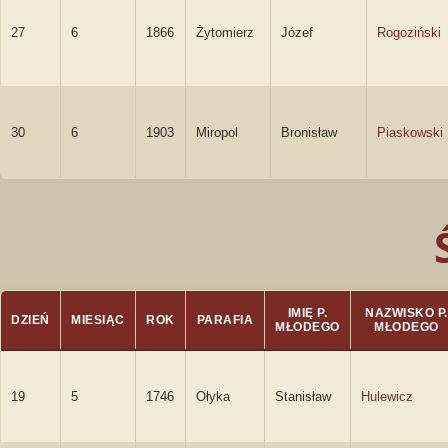
27
6
1866
Żytomierz
Józef
Rogoziński
30
6
1903
Miropol
Bronisław
Piaskowski
IMIĘ P.
NAZWISKO P.
DZIEŃ
MIESIĄC
ROK
PARAFIA
MŁODEGO
MŁODEGO
19
5
1746
Ołyka
Stanisław
Hulewicz