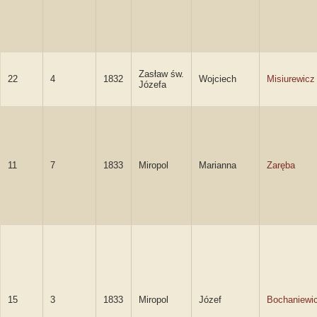
Zasław św.
22
4
1832
Wojciech
Misiurewicz
Józefa
11
7
1833
Miropol
Marianna
Zaręba
15
3
1833
Miropol
Józef
Bochaniewi