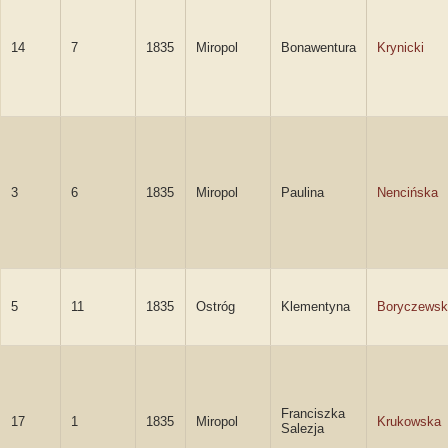
14
7
1835
Miropol
Bonawentura
Krynicki
3
6
1835
Miropol
Paulina
Nencińska
5
11
1835
Ostróg
Klementyna
Boryczewsk
Franciszka
17
1
1835
Miropol
Krukowska
Salezja