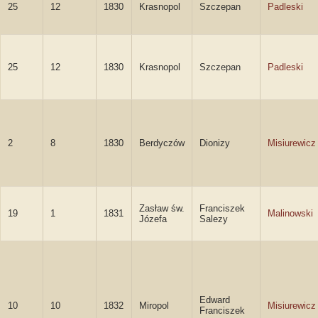
25
12
1830
Krasnopol
Szczepan
Padleski
25
12
1830
Krasnopol
Szczepan
Padleski
2
8
1830
Berdyczów
Dionizy
Misiurewicz
Zasław św.
Franciszek
19
1
1831
Malinowski
Józefa
Salezy
Edward
10
10
1832
Miropol
Misiurewicz
Franciszek