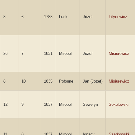
8
6
1788
Łuck
Józef
Litynowicz
26
7
1831
Miropol
Józef
Misiurewicz
8
10
1835
Połonne
Jan (Józef)
Misiurewicz
12
9
1837
Miropol
Seweryn
Sokołowski
11
8
1837
Miropol
Ignacy
Szatkowski