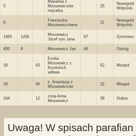
Marianna z
Nowogród
5
Misiurewiczów
25
Wołyński
mężatka
Franciszka
Nowogród
8
11
Misiurewiczówna
Wołyński
Misiurewicz
1483
1256
67
Żytomierz
Józef syn Jana
400
9
Misiurewicz Jan
66
Ostróg
Emilia
Misiurewicz z
18
43
62
Miropol
Krynickich
wdowa
ż. Anastazja z
18
44
32
Miropol
Misiurewiczów
żona Anna
244
12
38
Dubno
Misiurewicz
Uwaga! W spisach parafian 